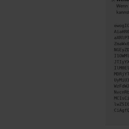
Wenn d
kannst
ewogI
AiaHR
aXRlP
ZmaWx
NGEyZ
I1OWM
JTIyY
IlM0E
MDRjY
UyMiU
WzFdW
NvcnR
MCIsC
lwZSI
CiAgf