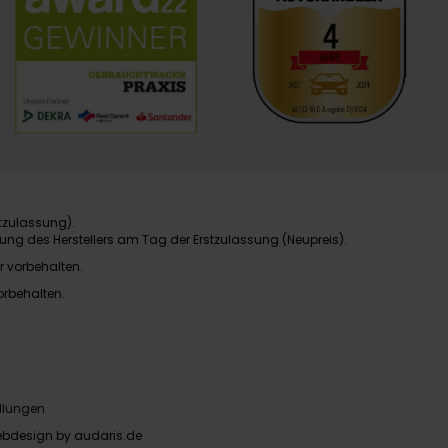
tzulassung).
ung des Herstellers am Tag der Erstzulassung (Neupreis).
r vorbehalten.
orbehalten.
llungen
bdesign by audaris.de