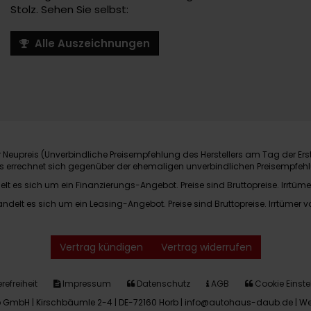
Stolz. Sehen Sie selbst:
Alle Auszeichnungen
Neupreis (Unverbindliche Preisempfehlung des Herstellers am Tag der Ers
nis errechnet sich gegenüber der ehemaligen unverbindlichen Preisempfehl
elt es sich um ein Finanzierungs-Angebot. Preise sind Bruttopreise. Irrtüme
andelt es sich um ein Leasing-Angebot. Preise sind Bruttopreise. Irrtümer v
Vertrag kündigen
Vertrag widerrufen
refreiheit
Impressum
Datenschutz
AGB
Cookie Einste
GmbH | Kirschbäumle 2-4 | DE-72160 Horb | info@autohaus-daub.de |
We