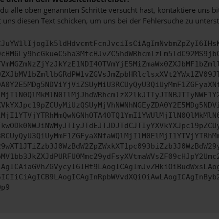
u alle oben genannten Schritte versucht hast, kontaktiere uns 
 uns diesen Text schicken, um uns bei der Fehlersuche zu unterst
CJuYW1lIjogIk5ldHdvcmtFcnJvciIsCiAgImNvbmZpZyI6IHs
0cHM6Ly9hcGkueC5ha3MtcHJvZC5hdWRhcmlzLm5ldC92MS9jb
TVmMGZmNzZjYzJkYzE1NDI4OTVmYjE5MiZmaWx0ZXJbMF1bZml
0ZXJbMV1bZmllbGRdPW1vZGVsJmZpbHRlclsxXVt2YWx1ZV09J
DA0Y2E5MDg5NDViYjViZSUyMiU3RCUyQyU3QiUyMmF1ZGFyaXN
lMjIlN0QlMkMlN0IlMjJhdWRhcmlzX2lkJTIyJTNBJTIyNWE1Y
XVkYXJpc19pZCUyMiUzQSUyMjVhNWNhNGEyZDA0Y2E5MDg5NDV
lMjI1YTVjYTRhMmQwNGNhOTA4OTQ1YmI1YWUlMjIlN0QlMkMlN
TkwODk0NWJiNWMyJTIyJTdEJTJDJTdCJTIyYXVkYXJpc19pZCU
3RCUyQyU3QiUyMmF1ZGFyaXNfaWQlMjIlM0ElMjI1YTVjYTRhM
29wXT1JTiZzb3J0WzBdW2ZpZWxkXT1pc093biZzb3J0WzBdW29
bMV1bb3JkZXJdPURFU0Mmc29ydFsyXVtmaWVsZF09cHJpY2Umc
iAgICAiaGVhZGVycyI6IHt9LAogICAgImJvZHkiOiBudWxsLAo
6ICIiCiAgICB9LAogICAgInRpbWVvdXQiOiAwLAogICAgInByb
Qp9