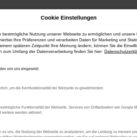
Cookie Einstellungen
ie bestmögliche Nutzung unserer Webseite zu ermöglichen und unsere
hierbei Ihre Präferenzen und verarbeiten Daten für Marketing und Stati
service nach Freudenstadt
einem späteren Zeitpunkt Ihre Meinung ändern, können Sie die Einwillig
en zum Umfang der Datenverarbeitung finden Sie hier:
Datenschutzerkl
nstig kaufen | Lieferserv
en von uns eingesetzt:
UEN FORD FÜR GRENZEN
rlich, um die Kernfunktionalität der Webseite zu gewährleisten.
teht einerseits für Tradition, andererseits aber immer auc
estmögliche Funktionalität der Webseite. Services von Drittanbietern wie Google 
eitere werden aktiviert.
eudenstadt und Umgebung. Wir sind ein Familienunternehmen mi
lt. Kundinnen und Kunden aus Freudenstadt kennen und sch
r Sie und Ihre Anliegen und liefern Fahrzeuge natürlich auc
 es uns, die Nutzung der Webseite zu analysieren, um die Leistung zu messen u