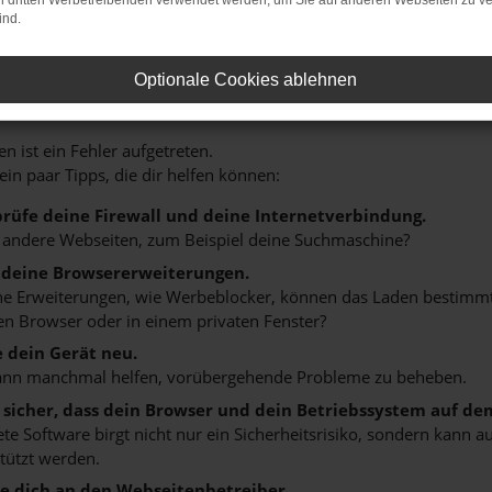
on dritten Werbetreibenden verwendet werden, um Sie auf anderen Webseiten zu ve
ind.
HLER: NETWORK ERROR
Optionale Cookies ablehnen
n ist ein Fehler aufgetreten.
 ein paar Tipps, die dir helfen können:
rüfe deine Firewall und deine Internetverbindung.
 andere Webseiten, zum Beispiel deine Suchmaschine?
 deine Browsererweiterungen.
 Erweiterungen, wie Werbeblocker, können das Laden bestimmter 
n Browser oder in einem privaten Fenster?
e dein Gerät neu.
ann manchmal helfen, vorübergehende Probleme zu beheben.
e sicher, dass dein Browser und dein Betriebssystem auf de
ete Software birgt nicht nur ein Sicherheitsrisiko, sondern kann
tützt werden.
 dich an den Webseitenbetreiber.