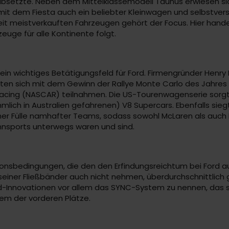
 absetzte. Neben dem Mittelklassemodell Taunus erwiesen si
ert mit dem Fiesta auch ein beliebter Kleinwagen und selbstv
weit meistverkauften Fahrzeugen gehört der Focus. Hier hande
euge für alle Kontinente folgt.
n wichtiges Betätigungsfeld für Ford. Firmengründer Henry F
en sich mit dem Gewinn der Rallye Monte Carlo des Jahres 1
Racing (NASCAR) teilnahmen. Die US-Tourenwagenserie sorgt s
h in Australien gefahrenen) V8 Supercars. Ebenfalls siegte 
iner Fülle namhafter Teams, sodass sowohl McLaren als auch B
ennsports unterwegs waren und sind.
tionsbedingungen, die den den Erfindungsreichtum bei Ford
 seiner Fließbänder auch nicht nehmen, überdurchschnittlich 
Ford-Innovationen vor allem das SYNC-System zu nennen, das s
inem der vorderen Plätze.