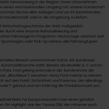
tiefe Verwurzelung in der Region. Unser Unternehmen
iben einen vertrauensvollen Umgang mit unserer Kundschaft
kommen Sie bei allen Anliegen rund um Ihr bestehendes
ch Freudenstadt oder in die Umgebung zu liefern.
und Wirtschaftsgeschichte der Welt maßgeblich
der durch eine enorme Rationalisierung und
auften Fahrzeuge im Programm. Heutzutage zeichnet sich
m Sportwagen oder Pick-Up nahezu alle Fahrzeugtypen.
dustriellen Bereich unternommen hatte. Als Autobauer
 Automobilbranche zählt. Bereits die Modelle A, C und AC
 Preis. Ford gelang erstmals in der Autobranche die
as: „Blechliese“) versehen. Henry Ford meinte zu seinem
 auf den Punkt: Einfachheit und Purismus, der allerdings
Model T gebaut und am Ende lag die Produktionszeit pro
dtteil Niehl. Für Europa beschritt man einen gänzlich
. Ein Highlight war der Taunus 12M, der mitunter auch