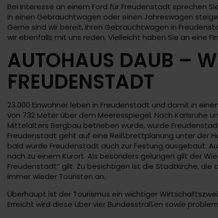
Bei Interesse an einem Ford für Freudenstadt sprechen Si
in einen Gebrauchtwagen oder einen Jahreswagen steigen. 
Gerne sind wir bereit, Ihren Gebrauchtwagen in Freudenstad
wir ebenfalls mit uns reden. Vielleicht haben Sie an eine 
AUTOHAUS DAUB – WI
FREUDENSTADT
23.000 Einwohner leben in Freudenstadt und damit in ein
von 732 Meter über dem Meeresspiegel. Nach Karlsruhe und 
Mittelalters Bergbau betrieben wurde, wurde Freudenstadt
Freudenstadt geht auf eine Reißbrettplanung unter der He
bald wurde Freudenstadt auch zur Festung ausgebaut. Au
nach zu einem Kurort. Als besonders gelungen gilt der Wi
Freudenstadt“ gilt. Zu besichtigen ist die Stadtkirche, d
immer wieder Touristen an.
Überhaupt ist der Tourismus ein wichtiger Wirtschaftszwei
Erreicht wird diese über vier Bundesstraßen sowie problem