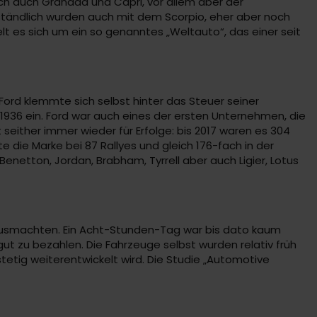
ch auch Granada und Capri, vor allem aber der
erständlich wurden auch mit dem Scorpio, eher aber noch
lt es sich um ein so genanntes „Weltauto“, das einer seit
ord klemmte sich selbst hinter das Steuer seiner
936 ein. Ford war auch eines der ersten Unternehmen, die
either immer wieder für Erfolge: bis 2017 waren es 304
die Marke bei 87 Rallyes und gleich 176-fach in der
enetton, Jordan, Brabham, Tyrrell aber auch Ligier, Lotus
 ausmachten. Ein Acht-Stunden-Tag war bis dato kaum
gut zu bezahlen. Die Fahrzeuge selbst wurden relativ früh
tetig weiterentwickelt wird. Die Studie „Automotive