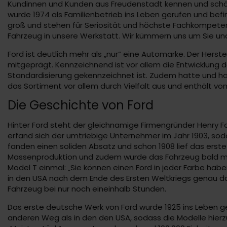
Kundinnen und Kunden aus Freudenstadt kennen und schät
wurde 1974 als Familienbetrieb ins Leben gerufen und befi
groß und stehen für Seriosität und höchste Fachkompete
Fahrzeug in unsere Werkstatt. Wir kümmern uns um Sie und
Ford ist deutlich mehr als „nur“ eine Automarke. Der Her
mitgeprägt. Kennzeichnend ist vor allem die Entwicklung 
Standardisierung gekennzeichnet ist. Zudem hatte und h
das Sortiment vor allem durch Vielfalt aus und enthält 
Die Geschichte von Ford
Hinter Ford steht der gleichnamige Firmengründer Henry F
erfand sich der umtriebige Unternehmer im Jahr 1903, sod
fanden einen soliden Absatz und schon 1908 lief das erste
Massenproduktion und zudem wurde das Fahrzeug bald mit d
Model T einmal: „Sie können einen Ford in jeder Farbe hab
in den USA nach dem Ende des Ersten Weltkriegs genau das
Fahrzeug bei nur noch eineinhalb Stunden.
Das erste deutsche Werk von Ford wurde 1925 ins Leben geru
anderen Weg als in den den USA, sodass die Modelle hierzu