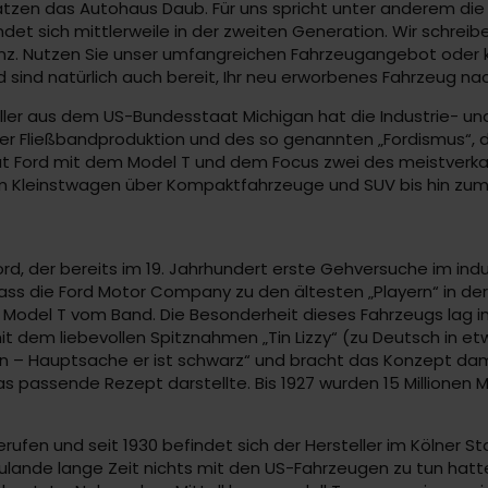
zen das Autohaus Daub. Für uns spricht unter anderem die 
ndet sich mittlerweile in der zweiten Generation. Wir schre
nz. Nutzen Sie unser umfangreichen Fahrzeugangebot oder 
 sind natürlich auch bereit, Ihr neu erworbenes Fahrzeug na
steller aus dem US-Bundesstaat Michigan hat die Industrie- 
der Fließbandproduktion und des so genannten „Fordismus“, 
at Ford mit dem Model T und dem Focus zwei des meistverk
vom Kleinstwagen über Kompaktfahrzeuge und SUV bis hin zu
ord, der bereits im 19. Jahrhundert erste Gehversuche im in
ass die Ford Motor Company zu den ältesten „Playern“ in der
 Model T vom Band. Die Besonderheit dieses Fahrzeugs lag im
em liebevollen Spitznahmen „Tin Lizzy“ (zu Deutsch in etw
en – Hauptsache er ist schwarz“ und bracht das Konzept damit
 passende Rezept darstellte. Bis 1927 wurden 15 Millionen 
fen und seit 1930 befindet sich der Hersteller im Kölner Sta
lande lange Zeit nichts mit den US-Fahrzeugen zu tun hatten