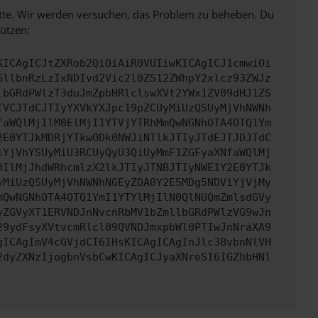
bitte. Wir werden versuchen, das Problem zu beheben. Du
ützen:
KICAgICJtZXRob2QiOiAiR0VUIiwKICAgICJ1cmwiOi
GllbnRzLzIxNDIvd2Vic2l0ZS12ZWhpY2xlcz93ZWJz
lbGRdPWlzT3duJmZpbHRlclswXVt2YWx1ZV09dHJ1ZS
TVCJTdCJTIyYXVkYXJpc19pZCUyMiUzQSUyMjVhNWNh
faWQlMjIlM0ElMjI1YTVjYTRhMmQwNGNhOTA4OTQ1Ym
2E0YTJkMDRjYTkwODk0NWJiNTlkJTIyJTdEJTJDJTdC
iYjVhYSUyMiU3RCUyQyU3QiUyMmF1ZGFyaXNfaWQlMj
0IlMjJhdWRhcmlzX2lkJTIyJTNBJTIyNWE1Y2E0YTJk
yMiUzQSUyMjVhNWNhNGEyZDA0Y2E5MDg5NDViYjVjMy
mQwNGNhOTA4OTQ1YmI1YTYlMjIlN0QlNUQmZmlsdGVy
yZGVyXT1ERVNDJnNvcnRbMV1bZmllbGRdPWlzVG9wJn
29ydFsyXVtvcmRlcl09QVNDJmxpbWl0PTIwJnNraXA9
gICAgImV4cGVjdCI6IHsKICAgICAgInJlc3BvbnNlVH
2dyZXNzIjogbnVsbCwKICAgICJyaXNreSI6IGZhbHNl