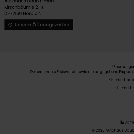
Autohaus Daub GmbH
Kirschbäumle 2-4
D-72160 Horb a.N.
Unsere Öffnungszeiten
Ehemaliger 
1
Der errechnete Preisvorteil sowie die angegebene Erspar
2
Hierbei hand
3
Hierbei h
Barrie
© 2026 Autohaus Daub 