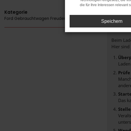
Technologien eingesetzt, die v
die für Ihre Interessen relevant s
Kategorie
Ford Gebrauchtwagen Freudenstadt
FE
Speichern
Beim Lade
Hier sind
Überp
Laden
Prüfe
Manche
andere
Start
Das k
Stell
Veralt
unters
Wende