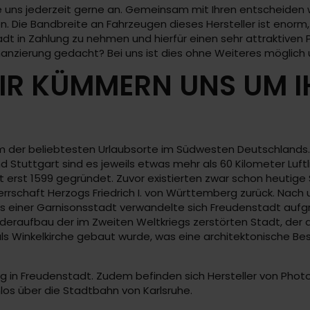
e uns jederzeit gerne an. Gemeinsam mit Ihren entscheiden w
Die Bandbreite an Fahrzeugen dieses Hersteller ist enorm, d
t in Zahlung zu nehmen und hierfür einen sehr attraktiven Pre
Finanzierung gedacht? Bei uns ist dies ohne Weiteres möglich
R KÜMMERN UNS UM IH
em der beliebtesten Urlaubsorte im Südwesten Deutschlands.
Stuttgart sind es jeweils etwas mehr als 60 Kilometer Luftl
 erst 1599 gegründet. Zuvor existierten zwar schon heutige 
rrschaft Herzogs Friedrich I. von Württemberg zurück. Nach
s einer Garnisonsstadt verwandelte sich Freudenstadt aufg
ederaufbau der im Zweiten Weltkriegs zerstörten Stadt, der
ie als Winkelkirche gebaut wurde, was eine architektonische 
g in Freudenstadt. Zudem befinden sich Hersteller von Photo
los über die Stadtbahn von Karlsruhe.