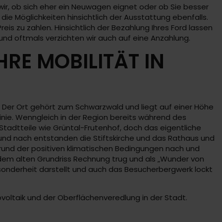
ir, ob sich eher ein Neuwagen eignet oder ob Sie besser
ie Möglichkeiten hinsichtlich der Ausstattung ebenfalls.
is zu zahlen. Hinsichtlich der Bezahlung Ihres Ford lassen
 und oftmals verzichten wir auch auf eine Anzahlung.
RE MOBILITÄT IN
 Der Ort gehört zum Schwarzwald und liegt auf einer Höhe
inie. Wenngleich in der Region bereits während des
Stadtteile wie Grüntal-Frutenhof, doch das eigentliche
 und nach entstanden die Stiftskirche und das Rathaus und
rund der positiven klimatischen Bedingungen nach und
 dem alten Grundriss Rechnung trug und als „Wunder von
Besonderheit darstellt und auch das Besucherbergwerk lockt
voltaik und der Oberflächenveredlung in der Stadt.