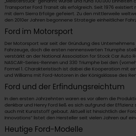
„Meisterstück“ genannt wurde und rund 100.000 Einheiten
Transporter Ford Transit als erfolgreich. Seit 1976 existi
mit dem Sierra Erfolge gefeiert. Zu den mittlerweile welt
den 2010er Jahren begonnene Strategie einheitlicher Fahrz
Ford im Motorsport
Der Motorsport war seit der Gründung des Unternehmens ei
Fahrzeuge, doch die ersten nennenswerten Triumphe stellt
verstärkt an der National Association for Stock Car Auto 
NASCAR-Series-Rennen und 330 Triumphe bei den (vornehmlic
Formel 1. Charakteristisch ist dabei die Kooperation mit e
und Williams mit Ford-Motoren in der Königsklasse des R
Ford und der Erfindungsreichtum
In den ersten Jahrzehnten waren es vor allem die Produk
denkbar und Henry Ford ließ es sich aufgrund der Effizienz
auch mit Kunststoff gebaut. Aktuell ist hinsichtlich der 
Innovations“ listet den Hersteller seit vielen Jahren auf e
Heutige Ford-Modelle