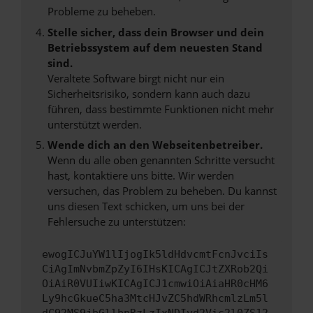
Probleme zu beheben.
Stelle sicher, dass dein Browser und dein
Betriebssystem auf dem neuesten Stand
sind.
Veraltete Software birgt nicht nur ein
Sicherheitsrisiko, sondern kann auch dazu
führen, dass bestimmte Funktionen nicht mehr
unterstützt werden.
Wende dich an den Webseitenbetreiber.
Wenn du alle oben genannten Schritte versucht
hast, kontaktiere uns bitte. Wir werden
versuchen, das Problem zu beheben. Du kannst
uns diesen Text schicken, um uns bei der
Fehlersuche zu unterstützen:
ewogICJuYW1lIjogIk5ldHdvcmtFcnJvciIs
CiAgImNvbmZpZyI6IHsKICAgICJtZXRob2Qi
OiAiR0VUIiwKICAgICJ1cmwiOiAiaHR0cHM6
Ly9hcGkueC5ha3MtcHJvZC5hdWRhcmlzLm5l