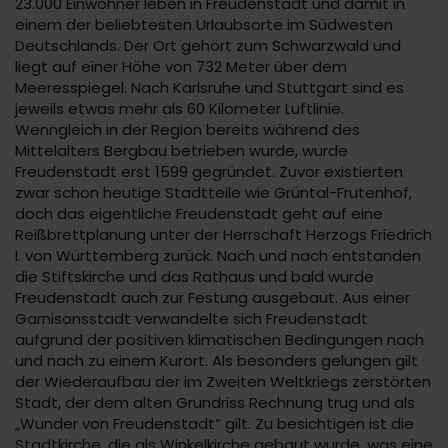
23.000 Einwohner leben in Freudenstadt und damit in
einem der beliebtesten Urlaubsorte im Südwesten
Deutschlands. Der Ort gehört zum Schwarzwald und
liegt auf einer Höhe von 732 Meter über dem
Meeresspiegel. Nach Karlsruhe und Stuttgart sind es
jeweils etwas mehr als 60 Kilometer Luftlinie.
Wenngleich in der Region bereits während des
Mittelalters Bergbau betrieben wurde, wurde
Freudenstadt erst 1599 gegründet. Zuvor existierten
zwar schon heutige Stadtteile wie Grüntal-Frutenhof,
doch das eigentliche Freudenstadt geht auf eine
Reißbrettplanung unter der Herrschaft Herzogs Friedrich
I. von Württemberg zurück. Nach und nach entstanden
die Stiftskirche und das Rathaus und bald wurde
Freudenstadt auch zur Festung ausgebaut. Aus einer
Garnisonsstadt verwandelte sich Freudenstadt
aufgrund der positiven klimatischen Bedingungen nach
und nach zu einem Kurort. Als besonders gelungen gilt
der Wiederaufbau der im Zweiten Weltkriegs zerstörten
Stadt, der dem alten Grundriss Rechnung trug und als
„Wunder von Freudenstadt“ gilt. Zu besichtigen ist die
Stadtkirche, die als Winkelkirche gebaut wurde, was eine