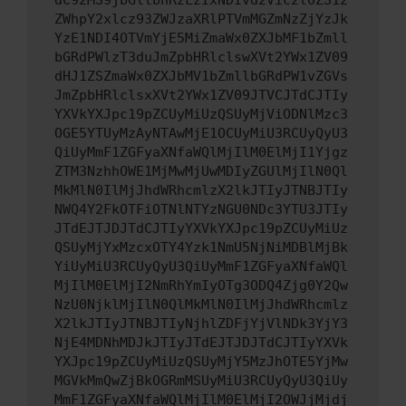
dC92MS9jbGllbnRzLzIxNDIvd2Vic2l0ZS12
ZWhpY2xlcz93ZWJzaXRlPTVmMGZmNzZjYzJk
YzE1NDI4OTVmYjE5MiZmaWx0ZXJbMF1bZmll
bGRdPWlzT3duJmZpbHRlclswXVt2YWx1ZV09
dHJ1ZSZmaWx0ZXJbMV1bZmllbGRdPW1vZGVs
JmZpbHRlclsxXVt2YWx1ZV09JTVCJTdCJTIy
YXVkYXJpc19pZCUyMiUzQSUyMjViODNlMzc3
OGE5YTUyMzAyNTAwMjE1OCUyMiU3RCUyQyU3
QiUyMmF1ZGFyaXNfaWQlMjIlM0ElMjI1Yjgz
ZTM3NzhhOWE1MjMwMjUwMDIyZGUlMjIlN0Ql
MkMlN0IlMjJhdWRhcmlzX2lkJTIyJTNBJTIy
NWQ4Y2FkOTFiOTNlNTYzNGU0NDc3YTU3JTIy
JTdEJTJDJTdCJTIyYXVkYXJpc19pZCUyMiUz
QSUyMjYxMzcxOTY4Yzk1NmU5NjNiMDBlMjBk
YiUyMiU3RCUyQyU3QiUyMmF1ZGFyaXNfaWQl
MjIlM0ElMjI2NmRhYmIyOTg3ODQ4Zjg0Y2Qw
NzU0NjklMjIlN0QlMkMlN0IlMjJhdWRhcmlz
X2lkJTIyJTNBJTIyNjhlZDFjYjVlNDk3YjY3
NjE4MDNhMDJkJTIyJTdEJTJDJTdCJTIyYXVk
YXJpc19pZCUyMiUzQSUyMjY5MzJhOTE5YjMw
MGVkMmQwZjBkOGRmMSUyMiU3RCUyQyU3QiUy
MmF1ZGFyaXNfaWQlMjIlM0ElMjI2OWJjMjdj