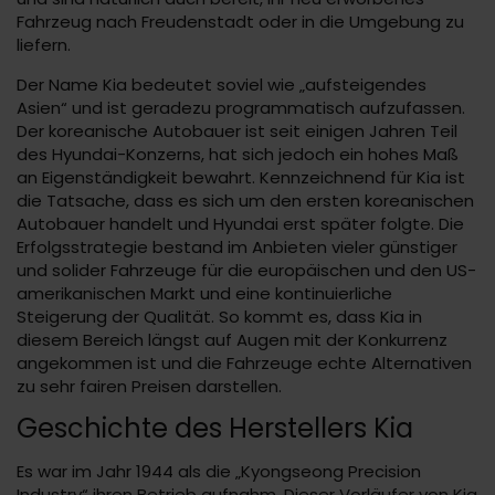
Fahrzeug nach Freudenstadt oder in die Umgebung zu
liefern.
Der Name Kia bedeutet soviel wie „aufsteigendes
Asien“ und ist geradezu programmatisch aufzufassen.
Der koreanische Autobauer ist seit einigen Jahren Teil
des Hyundai-Konzerns, hat sich jedoch ein hohes Maß
an Eigenständigkeit bewahrt. Kennzeichnend für Kia ist
die Tatsache, dass es sich um den ersten koreanischen
Autobauer handelt und Hyundai erst später folgte. Die
Erfolgsstrategie bestand im Anbieten vieler günstiger
und solider Fahrzeuge für die europäischen und den US-
amerikanischen Markt und eine kontinuierliche
Steigerung der Qualität. So kommt es, dass Kia in
diesem Bereich längst auf Augen mit der Konkurrenz
angekommen ist und die Fahrzeuge echte Alternativen
zu sehr fairen Preisen darstellen.
Geschichte des Herstellers Kia
Es war im Jahr 1944 als die „Kyongseong Precision
Industry“ ihren Betrieb aufnahm. Dieser Vorläufer von Kia