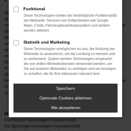
Funktional
Ein Kia Neuwagen genießt in der Automobilwelt einen
Diese Technologien bieten die bestmögliche Funktionalität
erstklassigen Ruf. Einer der Gründe hierfür liegt in der
der Webseite. Services von Drittanbietern wie Google
herausragenden Qualität des Hersteller, doch auch das
Maps, Chats, Fahrzeugbewertungssystem und weitere
Design kann sich sehen lassen. Wenn Sie mit einem Kia
werden aktiviert.
Neuwagen durch Freudenstadt fahren, sind Ihnen
Statistik und Marketing
neugierige Blicke sicher. Ein automobiles Highlight
erwartet Sie und wird Ihnen beim Autohaus Daub zu
Diese Technologien ermöglichen es uns, die Nutzung der
Webseite zu analysieren, um die Leistung zu messen und
einem überaus günstigen Preis angeboten. Wir sind
zu verbessern. Zudem werden Technologien eingesetzt,
Experten für Kia Neuwagen und seit vielen Jahren in
die von dritten Werbetreibenden verwendet werden, um
Freudenstadt und Umgebung bekannt. Mit uns setzen
Sie auf anderen Webseiten zu verfolgen und um Anzeigen
Sie auf Erfahrung, exzellentes Know-how und die
zu schalten, die für Ihre Interessen relevant sind.
besondere Vertrauenswürdigkeit eines Familienbetriebs
in der zweiten Generation. Gerne beraten wir Sie –
Speichern
sowohl persönlich als auch via Telefon oder digital.
Optionale Cookies ablehnen
Alle akzeptieren
Modelle
Kia Picanto Neuwagen Freudenstadt
Kia Sportage Neuwagen Freudenstadt