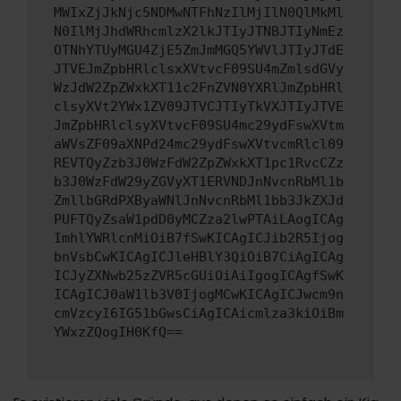
MWIxZjJkNjc5NDMwNTFhNzIlMjIlN0QlMkMl
N0IlMjJhdWRhcmlzX2lkJTIyJTNBJTIyNmEz
OTNhYTUyMGU4ZjE5ZmJmMGQ5YWVlJTIyJTdE
JTVEJmZpbHRlclsxXVtvcF09SU4mZmlsdGVy
WzJdW2ZpZWxkXT11c2FnZVN0YXRlJmZpbHRl
clsyXVt2YWx1ZV09JTVCJTIyTkVXJTIyJTVE
JmZpbHRlclsyXVtvcF09SU4mc29ydFswXVtm
aWVsZF09aXNPd24mc29ydFswXVtvcmRlcl09
REVTQyZzb3J0WzFdW2ZpZWxkXT1pc1RvcCZz
b3J0WzFdW29yZGVyXT1ERVNDJnNvcnRbMl1b
ZmllbGRdPXByaWNlJnNvcnRbMl1bb3JkZXJd
PUFTQyZsaW1pdD0yMCZza2lwPTAiLAogICAg
ImhlYWRlcnMiOiB7fSwKICAgICJib2R5Ijog
bnVsbCwKICAgICJleHBlY3QiOiB7CiAgICAg
ICJyZXNwb25zZVR5cGUiOiAiIgogICAgfSwK
ICAgICJ0aW1lb3V0IjogMCwKICAgICJwcm9n
cmVzcyI6IG51bGwsCiAgICAicmlza3kiOiBm
YWxzZQogIH0KfQ==