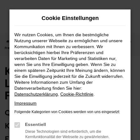
Zum
Hauptinhalt
Cookie Einstellungen
springen
Wir nutzen Cookies, um Ihnen die bestmögliche
Nutzung unserer Webseite zu ermöglichen und unsere
Startseite
Freudenstadt
Kia
Kia Neuwagen | Lieferservice nach
Kommunikation mit Ihnen zu verbessern. Wir
Freudenstadt
berücksichtigen hierbei Ihre Präferenzen und
verarbeiten Daten für Marketing und Statistiken nur,
wenn Sie uns Ihre Einwilligung geben. Wenn Sie zu
Kia Neuwagen |
einem späteren Zeitpunkt Ihre Meinung ändern, können
Sie die Einwilligung jederzeit für die Zukunft widerrufen.
Lieferservice nach
Weitere Informationen zum Umfang der
Datenverarbeitung finden Sie hier:
Freudenstadt
Datenschutzerklärung
,
Cookie-Richtlinie
.
Impressum
QUALITÄT MIT AUSRUFEZEICHEN:
Folgende Kategorien von Cookies werden von uns eingesetzt:
KIA NEUWAGEN FÜR
Essentiell
Diese Technologien sind erforderlich, um die
FREUDENSTADT
Kernfunktionalität der Webseite zu gewährleisten.