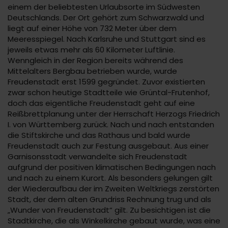
einem der beliebtesten Urlaubsorte im Südwesten
Deutschlands. Der Ort gehört zum Schwarzwald und
liegt auf einer Höhe von 732 Meter über dem
Meeresspiegel. Nach Karlsruhe und Stuttgart sind es
jeweils etwas mehr als 60 Kilometer Luftlinie.
Wenngleich in der Region bereits während des
Mittelalters Bergbau betrieben wurde, wurde
Freudenstadt erst 1599 gegründet. Zuvor existierten
zwar schon heutige Stadtteile wie Grüntal-Frutenhof,
doch das eigentliche Freudenstadt geht auf eine
Reißbrettplanung unter der Herrschaft Herzogs Friedrich
I. von Württemberg zurück. Nach und nach entstanden
die Stiftskirche und das Rathaus und bald wurde
Freudenstadt auch zur Festung ausgebaut. Aus einer
Garnisonsstadt verwandelte sich Freudenstadt
aufgrund der positiven klimatischen Bedingungen nach
und nach zu einem Kurort. Als besonders gelungen gilt
der Wiederaufbau der im Zweiten Weltkriegs zerstörten
Stadt, der dem alten Grundriss Rechnung trug und als
„Wunder von Freudenstadt“ gilt. Zu besichtigen ist die
Stadtkirche, die als Winkelkirche gebaut wurde, was eine