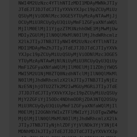
NWI4M2UzNzc4YTlhNTIzMDI1MDAyMWNkJTIy
JTdEJTJDJTdCJTIyYXVkYXJpc19pZCUyMiUz
QSUyMjViODNlMzc3OGE5YTUyMzAyNTAwMjJj
OCUyMiU3RCUyQyU3QiUyMmF1ZGFyaXNfaWQl
MjIlM0ElMjI1YjgzZTM3NzhhOWE1MjMwMjUw
MDIyZGUlMjIlN0QlMkMlN0IlMjJhdWRhcmlz
X2lkJTIyJTNBJTIyNWI4M2UzNzc4YTlhNTIz
MDI1MDAyMmZhJTIyJTdEJTJDJTdCJTIyYXVk
YXJpc19pZCUyMiUzQSUyMjViODNlMzc3OGE5
YTUyMzAyNTAwMjNlNiUyMiU3RCUyQyU3QiUy
MmF1ZGFyaXNfaWQlMjIlM0ElMjI1ZDhjYWQ5
MWI5M2U1NjM0ZTQ0NzdhNTclMjIlN0QlMkMl
N0IlMjJhdWRhcmlzX2lkJTIyJTNBJTIyNjEz
NzE5NjhjOTU2ZTk2M2IwMGUyMGRiJTIyJTdE
JTJDJTdCJTIyYXVkYXJpc19pZCUyMiUzQSUy
MjY2ZGFiYjI5ODc4NDhmODRjZDA3NTQ2OSUy
MiU3RCUyQyU3QiUyMmF1ZGFyaXNfaWQlMjIl
M0ElMjI2OGNhYWIxZTFlMWIzYjJlOTgwZWMw
MjQlMjIlN0QlMkMlN0IlMjJhdWRhcmlzX2lk
JTIyJTNBJTIyNjhlZDFjYjVlNDk3YjY3NjE4
MDNhMDJkJTIyJTdEJTJDJTdCJTIyYXVkYXJp