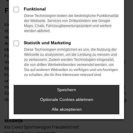
FREUDENSTADT
Funktional
Diese Technologien bieten die bestmögliche Funktionalität
der Webseite. Services von Drittanbietern wie Google
Kia ist ein bemerkenswerter Hersteller. Der Autobauer
Maps, Chats, Fahrzeugbewertungssystem und weitere
steht einerseits für Tradition, andererseits aber immer
werden aktiviert.
auch für Aufbruchstimmung und eine zeitgemäße
Ausstattung. Im Autohaus Daub finden Sie Kia für Ihre
Statistik und Marketing
Mobilität in Freudenstadt und Umgebung. Wir sind ein
Diese Technologien ermöglichen es uns, die Nutzung der
Familienunternehmen mit tiefer regionaler
Webseite zu analysieren, um die Leistung zu messen und
zu verbessern. Zudem werden Technologien eingesetzt,
Verwurzelung. Seit 1974 bieten wir Fahrzeuge an, wobei
die von dritten Werbetreibenden verwendet werden, um
Kia einen der Schwerpunkte darstellt. Kundinnen und
Sie auf anderen Webseiten zu verfolgen und um Anzeigen
Kunden aus Freudenstadt kennen und schätzen
zu schalten, die für Ihre Interessen relevant sind.
unseren Service und die persönliche und durchweg
individuelle Beratung. Wir haben immer ein offenes Ohr
Speichern
für Sie und Ihre Anliegen und liefern Fahrzeuge natürlich
auch nach Freudenstadt oder in die nähere Umgebung.
Optionale Cookies ablehnen
Alle akzeptieren
Modelle
Kia Ceed Sportswagon Freudenstadt