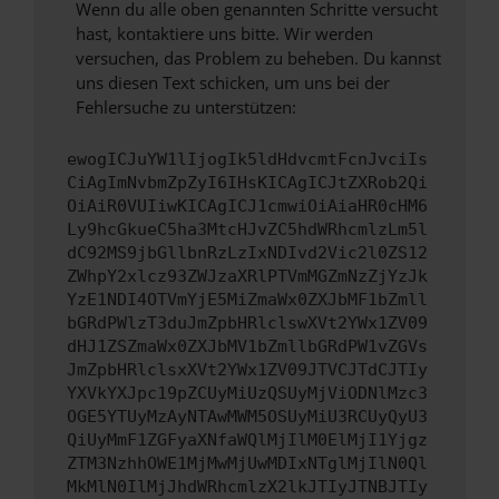
Wenn du alle oben genannten Schritte versucht
hast, kontaktiere uns bitte. Wir werden
versuchen, das Problem zu beheben. Du kannst
uns diesen Text schicken, um uns bei der
Fehlersuche zu unterstützen:
ewogICJuYW1lIjogIk5ldHdvcmtFcnJvciIs
CiAgImNvbmZpZyI6IHsKICAgICJtZXRob2Qi
OiAiR0VUIiwKICAgICJ1cmwiOiAiaHR0cHM6
Ly9hcGkueC5ha3MtcHJvZC5hdWRhcmlzLm5l
dC92MS9jbGllbnRzLzIxNDIvd2Vic2l0ZS12
ZWhpY2xlcz93ZWJzaXRlPTVmMGZmNzZjYzJk
YzE1NDI4OTVmYjE5MiZmaWx0ZXJbMF1bZmll
bGRdPWlzT3duJmZpbHRlclswXVt2YWx1ZV09
dHJ1ZSZmaWx0ZXJbMV1bZmllbGRdPW1vZGVs
JmZpbHRlclsxXVt2YWx1ZV09JTVCJTdCJTIy
YXVkYXJpc19pZCUyMiUzQSUyMjViODNlMzc3
OGE5YTUyMzAyNTAwMWM5OSUyMiU3RCUyQyU3
QiUyMmF1ZGFyaXNfaWQlMjIlM0ElMjI1Yjgz
ZTM3NzhhOWE1MjMwMjUwMDIxNTglMjIlN0Ql
MkMlN0IlMjJhdWRhcmlzX2lkJTIyJTNBJTIy