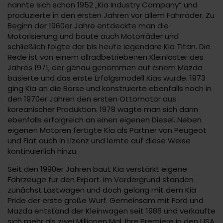
nannte sich schon 1952 „Kia Industry Company“ und
produzierte in den ersten Jahren vor allem Fahrräder. Zu
Beginn der 1960er Jahre entdeckte man die
Motorisierung und baute auch Motorräder und
schließlich folgte der bis heute legendäre Kia Titan. Die
Rede ist von einem allradbetriebenen Kleinlaster des
Jahres 1971, der genau genommen auf einem Mazda
basierte und das erste Erfolgsmodell Kias wurde. 1973
ging Kia an die Börse und konstruierte ebenfalls noch in
den 1970er Jahren den ersten Ottomotor aus
koreanischer Produktion. 1978 wagte man sich dann
ebenfalls erfolgreich an einen eigenen Diesel. Neben
eigenen Motoren fertigte Kia als Partner von Peugeot
und Fiat auch in Lizenz und lernte auf diese Weise
kontinuierlich hinzu.
Seit den 1990er Jahren baut Kia verstärkt eigene
Fahrzeuge für den Export. Im Vordergrund standen
zunächst Lastwagen und doch gelang mit dem Kia
Pride der erste große Wurf. Gemeinsam mit Ford und
Mazda entstand der Kleinwagen seit 1986 und verkaufte
sich mehr als zwei Millionen Mal. Ihre Premiere in den USA