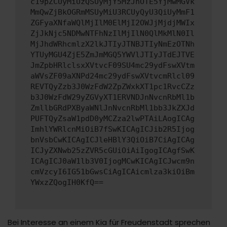
c19pZCUyMiUzQSUyMjY5MzJhOTE5YjMwMGVk
MmQwZjBkOGRmMSUyMiU3RCUyQyU3QiUyMmF1
ZGFyaXNfaWQlMjIlM0ElMjI2OWJjMjdjMWIx
ZjJkNjc5NDMwNTFhNzIlMjIlN0QlMkMlN0Il
MjJhdWRhcmlzX2lkJTIyJTNBJTIyNmEzOTNh
YTUyMGU4ZjE5ZmJmMGQ5YWVlJTIyJTdEJTVE
JmZpbHRlclsxXVtvcF09SU4mc29ydFswXVtm
aWVsZF09aXNPd24mc29ydFswXVtvcmRlcl09
REVTQyZzb3J0WzFdW2ZpZWxkXT1pc1RvcCZz
b3J0WzFdW29yZGVyXT1ERVNDJnNvcnRbMl1b
ZmllbGRdPXByaWNlJnNvcnRbMl1bb3JkZXJd
PUFTQyZsaW1pdD0yMCZza2lwPTAiLAogICAg
ImhlYWRlcnMiOiB7fSwKICAgICJib2R5Ijog
bnVsbCwKICAgICJleHBlY3QiOiB7CiAgICAg
ICJyZXNwb25zZVR5cGUiOiAiIgogICAgfSwK
ICAgICJ0aW1lb3V0IjogMCwKICAgICJwcm9n
cmVzcyI6IG51bGwsCiAgICAicmlza3kiOiBm
YWxzZQogIH0KfQ==
Bei Interesse an einem Kia für Freudenstadt sprechen