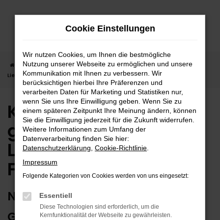
Zum
Hauptinhalt
Cookie Einstellungen
springen
Wir nutzen Cookies, um Ihnen die bestmögliche
Nutzung unserer Webseite zu ermöglichen und unsere
Startseite
Freudenstadt
Kia in Freudenstadt günstig kaufen |
Kommunikation mit Ihnen zu verbessern. Wir
Lieferservice nach Freudenstadt
berücksichtigen hierbei Ihre Präferenzen und
verarbeiten Daten für Marketing und Statistiken nur,
wenn Sie uns Ihre Einwilligung geben. Wenn Sie zu
Kia in Freudenstadt
einem späteren Zeitpunkt Ihre Meinung ändern, können
Sie die Einwilligung jederzeit für die Zukunft widerrufen.
günstig kaufen |
Weitere Informationen zum Umfang der
Datenverarbeitung finden Sie hier:
Lieferservice nach
Datenschutzerklärung
,
Cookie-Richtlinie
.
Freudenstadt
Impressum
Folgende Kategorien von Cookies werden von uns eingesetzt:
NUTZEN SIE IHREN NEUEN KIA FÜR
Essentiell
Diese Technologien sind erforderlich, um die
GRENZENLOSE MOBILITÄT IN
Kernfunktionalität der Webseite zu gewährleisten.