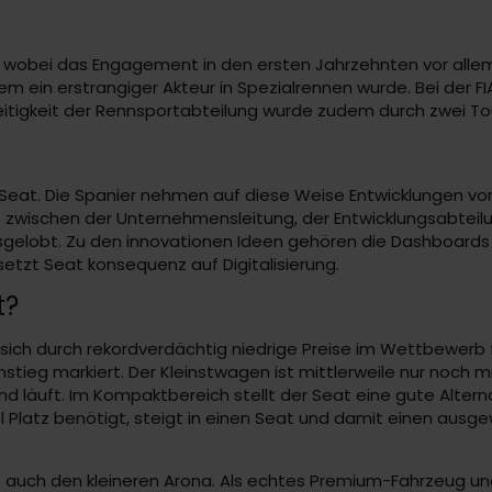
, wobei das Engagement in den ersten Jahrzehnten vor allem
m ein erstrangiger Akteur in Spezialrennen wurde. Bei der F
lseitigkeit der Rennsportabteilung wurde zudem durch zwei T
e Seat. Die Spanier nehmen auf diese Weise Entwicklungen vo
 zwischen der Unternehmensleitung, der Entwicklungsabteilu
ausgelobt. Zu den innovationen Ideen gehören die Dashboard
setzt Seat konsequenz auf Digitalisierung.
t?
sich durch rekordverdächtig niedrige Preise im Wettbewerb fe
nstieg markiert. Der Kleinstwagen ist mittlerweile nur noch 
nd läuft. Im Kompaktbereich stellt der Seat eine gute Altern
iel Platz benötigt, steigt in einen Seat und damit einen au
 auch den kleineren Arona. Als echtes Premium-Fahrzeug und