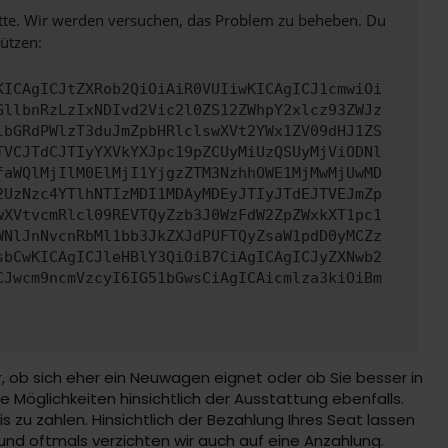
bitte. Wir werden versuchen, das Problem zu beheben. Du
ützen:
KICAgICJtZXRob2QiOiAiR0VUIiwKICAgICJ1cmwiOi
GllbnRzLzIxNDIvd2Vic2l0ZS12ZWhpY2xlcz93ZWJz
lbGRdPWlzT3duJmZpbHRlclswXVt2YWx1ZV09dHJ1ZS
TVCJTdCJTIyYXVkYXJpc19pZCUyMiUzQSUyMjViODNl
faWQlMjIlM0ElMjI1YjgzZTM3NzhhOWE1MjMwMjUwMD
2UzNzc4YTlhNTIzMDI1MDAyMDEyJTIyJTdEJTVEJmZp
wXVtvcmRlcl09REVTQyZzb3J0WzFdW2ZpZWxkXT1pc1
WNlJnNvcnRbMl1bb3JkZXJdPUFTQyZsaW1pdD0yMCZz
sbCwKICAgICJleHBlY3QiOiB7CiAgICAgICJyZXNwb2
CJwcm9ncmVzcyI6IG51bGwsCiAgICAicmlza3kiOiBm
, ob sich eher ein Neuwagen eignet oder ob Sie besser in
Möglichkeiten hinsichtlich der Ausstattung ebenfalls.
s zu zahlen. Hinsichtlich der Bezahlung Ihres Seat lassen
 und oftmals verzichten wir auch auf eine Anzahlung.