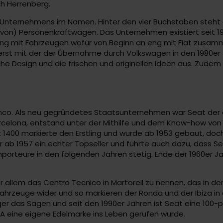
ch Herrenberg.
 Unternehmens im Namen. Hinter den vier Buchstaben steht 
g von) Personenkraftwagen. Das Unternehmen existiert seit 1
rung mit Fahrzeugen wofür von Beginn an eng mit Fiat zusam
erst mit der der Übernahme durch Volkswagen in den 1980er Ja
e Design und die frischen und originellen Ideen aus. Zudem 
Franco. Als neu gegründetes Staatsunternehmen war Seat der
 Barcelona, entstand unter der Mithilfe und dem Know-how von
t 1400 markierte den Erstling und wurde ab 1953 gebaut, doc
war ab 1957 ein echter Topseller und führte auch dazu, dass
mporteure in den folgenden Jahren stetig. Ende der 1960er Ja
llem das Centro Tecnico in Martorell zu nennen, das in den
ahrzeuge wider und so markieren der Ronda und der Ibiza in 
r das Sagen und seit den 1990er Jahren ist Seat eine 100-p
RA eine eigene Edelmarke ins Leben gerufen wurde.