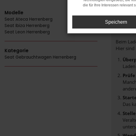
Technologien eingesetzt, die v
die für Ihre Interessen relevant s
Modelle
Seat Ateca Herrenberg
FE
Speichern
Seat Ibiza Herrenberg
Seat Leon Herrenberg
Beim Lade
Hier sind
Kategorie
Seat Gebrauchtwagen Herrenberg
Überp
Laden
Prüfe
Manche
andere
Start
Das k
Stell
Veralt
unters
Wende