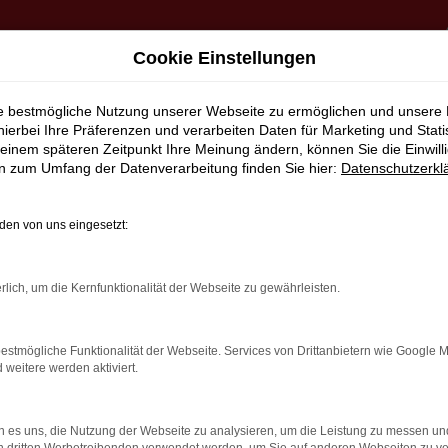
Cookie Einstellungen
ie bestmögliche Nutzung unserer Webseite zu ermöglichen und unsere
hierbei Ihre Präferenzen und verarbeiten Daten für Marketing und Stati
ce nach Herrenberg
einem späteren Zeitpunkt Ihre Meinung ändern, können Sie die Einwillig
en zum Umfang der Datenverarbeitung finden Sie hier:
Datenschutzerkl
tig kaufen | Lieferservic
en von uns eingesetzt:
UEN SEAT FÜR GRENZENL
rlich, um die Kernfunktionalität der Webseite zu gewährleisten.
teht einerseits für Tradition, andererseits aber immer auc
estmögliche Funktionalität der Webseite. Services von Drittanbietern wie Google 
eitere werden aktiviert.
rrenberg und Umgebung. Wir sind ein Familienunternehmen mit 
llt. Kundinnen und Kunden aus Herrenberg kennen und schät
r Sie und Ihre Anliegen und liefern Fahrzeuge natürlich auch
 es uns, die Nutzung der Webseite zu analysieren, um die Leistung zu messen u