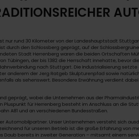
ADITIONSREICHER AU
 nur rund 30 Kilometer von der Landeshauptstadt Stuttgart 
 ist durch den Schlossberg geprägt, auf der Schlossbergruin
gründeten Stadt Herrenberg waren die beiden Ortschaften M
 von Tübingen, der bis 1382 die Herrschaft innehatte, bevor
ahnverbindung nach Stuttgart. Die Industrialisierung setzte
er anderem der Jerg Ratgeb Skulpturenpfad sowie natürlich d
nfalls als sehenswert. Besondere Erwähnung verdient dabei d
tand geprägt, wobei die Unternehmen aus der Pharmaindustri
n Pluspunkt für Herrenberg besteht im Anschluss an die Stut
obahn A81 und an verschiedenen Bundesstraßen.
iger Automobilpartner. Unser Unternehmen versteht sich au
ichnend für unseren Betrieb ist die große Erfahrung von meh
us Daub bereits in zweiter Generation – mitsamt einem serv