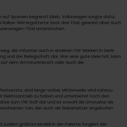
 auf Spanien begrenzt blieb. Volkswagen sorgte dafür,
IA Rallye-WM ergatterte Seat drei Titel, gewann aber auch
ourenwagen-Titel unterstrichen.
rweg, die mitunter auch in anderen VW-Marken in Serie
ng und der Belegschaft dar. Wer eine gute Idee hat, kann
s auf dem Armaturenbrett oder auch die
stsetzte, sind lange vorbei. Mittlerweile wird nahezu
mit Elektroantrieb zu haben und unterbietet noch den
ative zum VW Golf dar und ist sowohl als Limousine als
sgewachsenen Van, der auch als Siebensitzer angeboten
 zudem größtes Modell in der Palette fungiert der