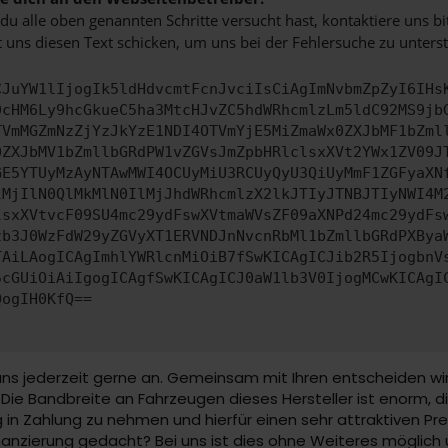
u alle oben genannten Schritte versucht hast, kontaktiere uns 
 uns diesen Text schicken, um uns bei der Fehlersuche zu unterst
CJuYW1lIjogIk5ldHdvcmtFcnJvciIsCiAgImNvbmZpZyI6IHs
0cHM6Ly9hcGkueC5ha3MtcHJvZC5hdWRhcmlzLm5ldC92MS9jb
TVmMGZmNzZjYzJkYzE1NDI4OTVmYjE5MiZmaWx0ZXJbMF1bZml
0ZXJbMV1bZmllbGRdPW1vZGVsJmZpbHRlclsxXVt2YWx1ZV09J
GE5YTUyMzAyNTAwMWI4OCUyMiU3RCUyQyU3QiUyMmF1ZGFyaXN
lMjIlN0QlMkMlN0IlMjJhdWRhcmlzX2lkJTIyJTNBJTIyNWI4M
lsxXVtvcF09SU4mc29ydFswXVtmaWVsZF09aXNPd24mc29ydFs
zb3J0WzFdW29yZGVyXT1ERVNDJnNvcnRbMl1bZmllbGRdPXBya
TAiLAogICAgImhlYWRlcnMiOiB7fSwKICAgICJib2R5IjogbnV
5cGUiOiAiIgogICAgfSwKICAgICJ0aW1lb3V0IjogMCwKICAgI
QogIH0KfQ==
uns jederzeit gerne an. Gemeinsam mit Ihren entscheiden wir
 Bandbreite an Fahrzeugen dieses Hersteller ist enorm, die 
in Zahlung zu nehmen und hierfür einen sehr attraktiven Prei
Finanzierung gedacht? Bei uns ist dies ohne Weiteres möglich