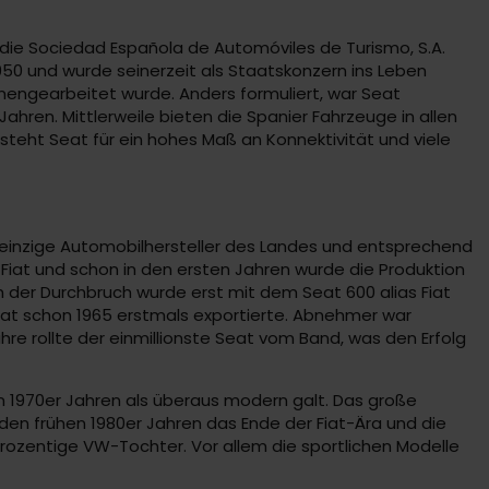
die Sociedad Española de Automóviles de Turismo, S.A.
950 und wurde seinerzeit als Staatskonzern ins Leben
mengearbeitet wurde. Anders formuliert, war Seat
hren. Mittlerweile bieten die Spanier Fahrzeuge in allen
steht Seat für ein hohes Maß an Konnektivität und viele
 einzige Automobilhersteller des Landes und entsprechend
 Fiat und schon in den ersten Jahren wurde die Produktion
h der Durchbruch wurde erst mit dem Seat 600 alias Fiat
 Seat schon 1965 erstmals exportierte. Abnehmer war
hre rollte der einmillionste Seat vom Band, was den Erfolg
 1970er Jahren als überaus modern galt. Das große
den frühen 1980er Jahren das Ende der Fiat-Ära und die
rozentige VW-Tochter. Vor allem die sportlichen Modelle