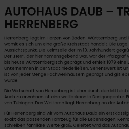
AUTOHAUS DAUB – TR
HERRENBERG
Herrenberg liegt im Herzen von Baden-Württemberg und ist
womit es sich um eine große Kreisstadt handelt. Die Lage
Aussichtspunkt. Die Keimzelle der im 13. Jahrhundert ge
Der „Herr“, der hier namensgebend war, war der Pfalzgraf
bis heute württembergisch geprägt und erhielt 1879 eine B
Unternehmen in der Stadt niederließen. Sehenswert ist unt
ist von jeder Menge Fachwerkhäusern geprägt und gilt ebe
wurde.
Die Wirtschaft von Herrenberg ist eher durch den Mittels
Auch zu erwähnen ist eine weltbekannte Designagentur. Ei
von Tübingen. Des Weiteren liegt Herrenberg an der Aut
Für Herrenberg sind wir vom Autohaus Daub ein erstklass
exakt das passenden Fahrzeug für alle Lebenslagen. Kennze
schreiben familiäre Werte groß. Geleitet wird das Autoha