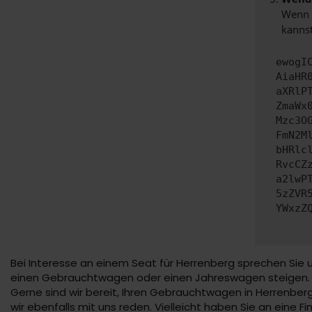
Wenn d
kannst
ewogI
AiaHR
aXRlP
ZmaWx
Mzc3O
FmN2M
bHRlc
RvcCZ
a2lwP
5zZVR
YWxzZ
Bei Interesse an einem Seat für Herrenberg sprechen Sie 
einen Gebrauchtwagen oder einen Jahreswagen steigen. Die
Gerne sind wir bereit, Ihren Gebrauchtwagen in Herrenberg 
wir ebenfalls mit uns reden. Vielleicht haben Sie an eine 