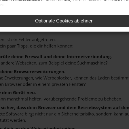
on dritten Werbetreibenden verwendet werden, um Sie auf anderen Webseiten zu ve
ind.
HLER: NETWORK ERROR
Optionale Cookies ablehnen
n ist ein Fehler aufgetreten.
 ein paar Tipps, die dir helfen können:
rüfe deine Firewall und deine Internetverbindung.
 andere Webseiten, zum Beispiel deine Suchmaschine?
 deine Browsererweiterungen.
 Erweiterungen, wie Werbeblocker, können das Laden bestimmter 
n Browser oder in einem privaten Fenster?
e dein Gerät neu.
ann manchmal helfen, vorübergehende Probleme zu beheben.
e sicher, dass dein Browser und dein Betriebssystem auf de
ete Software birgt nicht nur ein Sicherheitsrisiko, sondern kann
tützt werden.
 dich an den Webseitenbetreiber.