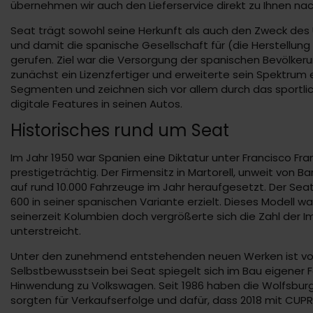
übernehmen wir auch den Lieferservice direkt zu Ihnen na
Seat trägt sowohl seine Herkunft als auch den Zweck des
und damit die spanische Gesellschaft für (die Herstellun
gerufen. Ziel war die Versorgung der spanischen Bevölke
zunächst ein Lizenzfertiger und erweiterte sein Spektrum 
Segmenten und zeichnen sich vor allem durch das sportlich
digitale Features in seinen Autos.
Historisches rund um Seat
Im Jahr 1950 war Spanien eine Diktatur unter Francisco 
prestigeträchtig. Der Firmensitz in Martorell, unweit von
auf rund 10.000 Fahrzeuge im Jahr heraufgesetzt. Der Sea
600 in seiner spanischen Variante erzielt. Dieses Modell 
seinerzeit Kolumbien doch vergrößerte sich die Zahl der I
unterstreicht.
Unter den zunehmend entstehenden neuen Werken ist vor a
Selbstbewusstsein bei Seat spiegelt sich im Bau eigener F
Hinwendung zu Volkswagen. Seit 1986 haben die Wolfsburge
sorgten für Verkaufserfolge und dafür, dass 2018 mit CUP