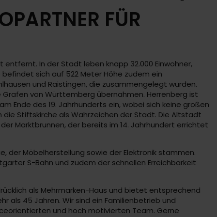
TOPARTNER FÜR
entfernt. In der Stadt leben knapp 32.000 Einwohner,
e befindet sich auf 522 Meter Höhe zudem ein
ühlhausen und Raistingen, die zusammengelegt wurden.
 die Grafen von Württemberg übernahmen. Herrenberg ist
 am Ende des 19. Jahrhunderts ein, wobei sich keine großen
ie Stiftskirche als Wahrzeichen der Stadt. Die Altstadt
er Marktbrunnen, der bereits im 14. Jahrhundert errichtet
e, der Möbelherstellung sowie der Elektronik stammen.
tgarter S-Bahn und zudem der schnellen Erreichbarkeit
sdrücklich als Mehrmarken-Haus und bietet entsprechend
r als 45 Jahren. Wir sind ein Familienbetrieb und
iceorientierten und hoch motivierten Team. Gerne