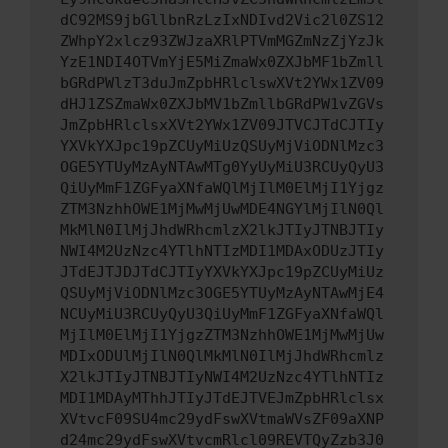
dC92MS9jbGllbnRzLzIxNDIvd2Vic2l0ZS12
ZWhpY2xlcz93ZWJzaXRlPTVmMGZmNzZjYzJk
YzE1NDI4OTVmYjE5MiZmaWx0ZXJbMF1bZmll
bGRdPWlzT3duJmZpbHRlclswXVt2YWx1ZV09
dHJ1ZSZmaWx0ZXJbMV1bZmllbGRdPW1vZGVs
JmZpbHRlclsxXVt2YWx1ZV09JTVCJTdCJTIy
YXVkYXJpc19pZCUyMiUzQSUyMjViODNlMzc3
OGE5YTUyMzAyNTAwMTg0YyUyMiU3RCUyQyU3
QiUyMmF1ZGFyaXNfaWQlMjIlM0ElMjI1Yjgz
ZTM3NzhhOWE1MjMwMjUwMDE4NGYlMjIlN0Ql
MkMlN0IlMjJhdWRhcmlzX2lkJTIyJTNBJTIy
NWI4M2UzNzc4YTlhNTIzMDI1MDAxODUzJTIy
JTdEJTJDJTdCJTIyYXVkYXJpc19pZCUyMiUz
QSUyMjViODNlMzc3OGE5YTUyMzAyNTAwMjE4
NCUyMiU3RCUyQyU3QiUyMmF1ZGFyaXNfaWQl
MjIlM0ElMjI1YjgzZTM3NzhhOWE1MjMwMjUw
MDIxODUlMjIlN0QlMkMlN0IlMjJhdWRhcmlz
X2lkJTIyJTNBJTIyNWI4M2UzNzc4YTlhNTIz
MDI1MDAyMThhJTIyJTdEJTVEJmZpbHRlclsx
XVtvcF09SU4mc29ydFswXVtmaWVsZF09aXNP
d24mc29ydFswXVtvcmRlcl09REVTQyZzb3J0