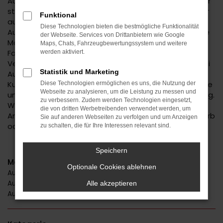
Audi ist ein bemerkenswerter Hersteller. Der Autobauer
steht einerseits für Tradition, andererseits aber immer
Funktional
auch für Aufbruchstimmung und eine zeitgemäße
Diese Technologien bieten die bestmögliche Funktionalität
Ausstattung. Im Autohaus Daub finden Sie Audi für Ihre
der Webseite. Services von Drittanbietern wie Google
Mobilität in Horb und Umgebung. Wir sind ein
Maps, Chats, Fahrzeugbewertungssystem und weitere
Familienunternehmen mit tiefer regionaler
werden aktiviert.
Verwurzelung. Seit 1974 bieten wir Fahrzeuge an, wobei
Statistik und Marketing
Audi einen der Schwerpunkte darstellt. Kundinnen und
Kunden aus Horb kennen und schätzen unseren Service
Diese Technologien ermöglichen es uns, die Nutzung der
Webseite zu analysieren, um die Leistung zu messen und
und die persönliche und durchweg individuelle Beratung.
zu verbessern. Zudem werden Technologien eingesetzt,
Wir haben immer ein offenes Ohr für Sie und Ihre
die von dritten Werbetreibenden verwendet werden, um
Anliegen und liefern Fahrzeuge natürlich auch nach Horb
Sie auf anderen Webseiten zu verfolgen und um Anzeigen
oder in die nähere Umgebung.
zu schalten, die für Ihre Interessen relevant sind.
Speichern
Modelle
Optionale Cookies ablehnen
Audi A4 Horb
Audi Q3 Horb
Alle akzeptieren
Audi Q5 Horb