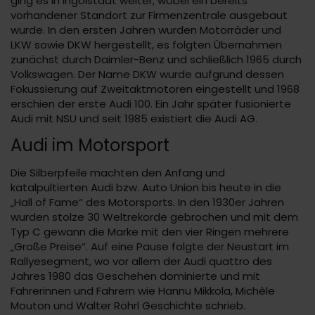
ging es in Ingolstadt weiter, wobei ein bereits
vorhandener Standort zur Firmenzentrale ausgebaut
wurde. In den ersten Jahren wurden Motorräder und
LKW sowie DKW hergestellt, es folgten Übernahmen
zunächst durch Daimler-Benz und schließlich 1965 durch
Volkswagen. Der Name DKW wurde aufgrund dessen
Fokussierung auf Zweitaktmotoren eingestellt und 1968
erschien der erste Audi 100. Ein Jahr später fusionierte
Audi mit NSU und seit 1985 existiert die Audi AG.
Audi im Motorsport
Die Silberpfeile machten den Anfang und
katalpultierten Audi bzw. Auto Union bis heute in die
„Hall of Fame“ des Motorsports. In den 1930er Jahren
wurden stolze 30 Weltrekorde gebrochen und mit dem
Typ C gewann die Marke mit den vier Ringen mehrere
„Große Preise“. Auf eine Pause folgte der Neustart im
Rallyesegment, wo vor allem der Audi quattro des
Jahres 1980 das Geschehen dominierte und mit
Fahrerinnen und Fahrern wie Hannu Mikkola, Michèle
Mouton und Walter Röhrl Geschichte schrieb.