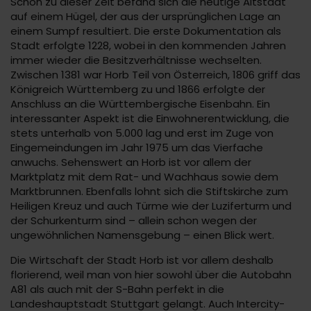
Schon zu dieser Zeit befand sich die heutige Altstadt
auf einem Hügel, der aus der ursprünglichen Lage an
einem Sumpf resultiert. Die erste Dokumentation als
Stadt erfolgte 1228, wobei in den kommenden Jahren
immer wieder die Besitzverhältnisse wechselten.
Zwischen 1381 war Horb Teil von Österreich, 1806 griff das
Königreich Württemberg zu und 1866 erfolgte der
Anschluss an die Württembergische Eisenbahn. Ein
interessanter Aspekt ist die Einwohnerentwicklung, die
stets unterhalb von 5.000 lag und erst im Zuge von
Eingemeindungen im Jahr 1975 um das Vierfache
anwuchs. Sehenswert an Horb ist vor allem der
Marktplatz mit dem Rat- und Wachhaus sowie dem
Marktbrunnen. Ebenfalls lohnt sich die Stiftskirche zum
Heiligen Kreuz und auch Türme wie der Luziferturm und
der Schurkenturm sind – allein schon wegen der
ungewöhnlichen Namensgebung – einen Blick wert.
Die Wirtschaft der Stadt Horb ist vor allem deshalb
florierend, weil man von hier sowohl über die Autobahn
A81 als auch mit der S-Bahn perfekt in die
Landeshauptstadt Stuttgart gelangt. Auch Intercity-