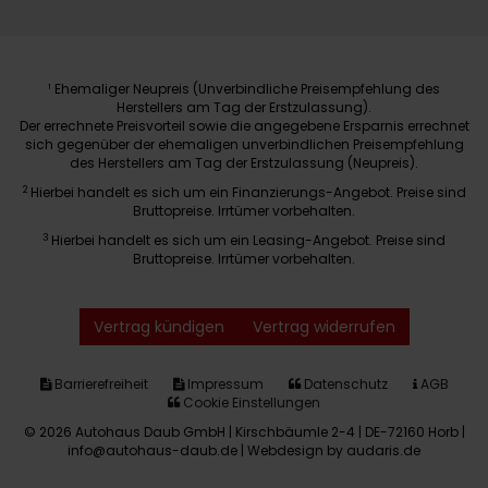
Ehemaliger Neupreis (Unverbindliche Preisempfehlung des
1
Herstellers am Tag der Erstzulassung).
Der errechnete Preisvorteil sowie die angegebene Ersparnis errechnet
sich gegenüber der ehemaligen unverbindlichen Preisempfehlung
des Herstellers am Tag der Erstzulassung (Neupreis).
2
Hierbei handelt es sich um ein Finanzierungs-Angebot. Preise sind
Bruttopreise. Irrtümer vorbehalten.
3
Hierbei handelt es sich um ein Leasing-Angebot. Preise sind
Bruttopreise. Irrtümer vorbehalten.
Vertrag kündigen
Vertrag widerrufen
Barrierefreiheit
Impressum
Datenschutz
AGB
Cookie Einstellungen
© 2026 Autohaus Daub GmbH | Kirschbäumle 2-4 | DE-72160 Horb |
info@autohaus-daub.de |
Webdesign by audaris.de