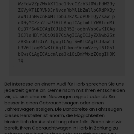
WzFdW2ZpZWxkXT1pc1RvcCZzb3J0WzFdW29y
ZGVyXT1ERVNDJnNvcnRbMl1bZmllbGRdPXBy
aWNlJnNvcnRbMl1bb3JkZXJdPUFTQyZsaW1p
dD0yMCZza2lwPTAiLAogICAgImhlYWRlcnMi
OiB7fSwKICAgICJib2R5IjogbnVsbCwKICAg
ICJleHBlY3QiOiB7CiAgICAgICJyZXNwb25z
ZVR5cGUiOiAiIgogICAgfSwKICAgICJ0aW1l
b3V0IjogMCwKICAgICJwcm9ncmVzcyI6IG51
bGwsCiAgICAicmlza3kiOiBmYWxzZQogIH0K
fQ==
Bei Interesse an einem Audi für Horb sprechen Sie uns
jederzeit gerne an. Gemeinsam mit Ihren entscheiden
wir, ob sich eher ein Neuwagen eignet oder ob Sie
besser in einen Gebrauchtwagen oder einen
Jahreswagen steigen. Die Bandbreite an Fahrzeugen
dieses Hersteller ist enorm, die Möglichkeiten
hinsichtlich der Ausstattung ebenfalls. Gerne sind wir
bereit, Ihren Gebrauchtwagen in Horb in Zahlung zu