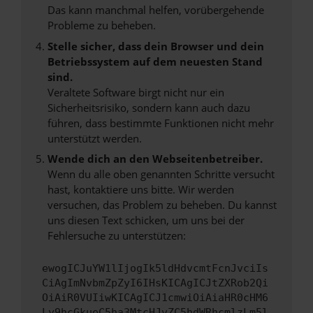
Das kann manchmal helfen, vorübergehende
Probleme zu beheben.
Stelle sicher, dass dein Browser und dein
Betriebssystem auf dem neuesten Stand
sind.
Veraltete Software birgt nicht nur ein
Sicherheitsrisiko, sondern kann auch dazu
führen, dass bestimmte Funktionen nicht mehr
unterstützt werden.
Wende dich an den Webseitenbetreiber.
Wenn du alle oben genannten Schritte versucht
hast, kontaktiere uns bitte. Wir werden
versuchen, das Problem zu beheben. Du kannst
uns diesen Text schicken, um uns bei der
Fehlersuche zu unterstützen:
ewogICJuYW1lIjogIk5ldHdvcmtFcnJvciIs
CiAgImNvbmZpZyI6IHsKICAgICJtZXRob2Qi
OiAiR0VUIiwKICAgICJ1cmwiOiAiaHR0cHM6
Ly9hcGkueC5ha3MtcHJvZC5hdWRhcmlzLm5l