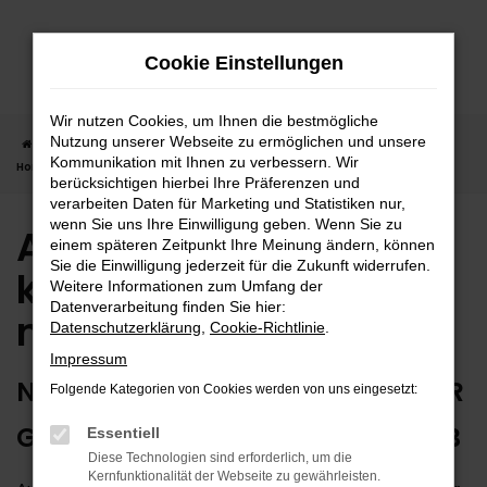
Zum
Hauptinhalt
Cookie Einstellungen
springen
Wir nutzen Cookies, um Ihnen die bestmögliche
Nutzung unserer Webseite zu ermöglichen und unsere
Startseite
Horb
Audi in Horb günstig kaufen | Lieferservice nach
Kommunikation mit Ihnen zu verbessern. Wir
Horb
berücksichtigen hierbei Ihre Präferenzen und
verarbeiten Daten für Marketing und Statistiken nur,
wenn Sie uns Ihre Einwilligung geben. Wenn Sie zu
Audi in Horb günstig
einem späteren Zeitpunkt Ihre Meinung ändern, können
Sie die Einwilligung jederzeit für die Zukunft widerrufen.
kaufen | Lieferservice
Weitere Informationen zum Umfang der
Datenverarbeitung finden Sie hier:
nach Horb
Datenschutzerklärung
,
Cookie-Richtlinie
.
Impressum
NUTZEN SIE IHREN NEUEN AUDI FÜR
Folgende Kategorien von Cookies werden von uns eingesetzt:
GRENZENLOSE MOBILITÄT IN HORB
Essentiell
Diese Technologien sind erforderlich, um die
Kernfunktionalität der Webseite zu gewährleisten.