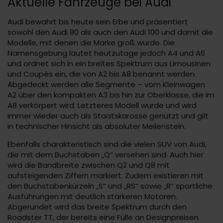
Aktuelle Fahrzeuge bei Audi
Audi bewahrt bis heute sein Erbe und präsentiert
sowohl den Audi 80 als auch den Audi 100 und damit die
Modelle, mit denen die Marke groß wurde. Die
Namensgebung lautet heutzutage jedoch A4 und A6
und ordnet sich in ein breites Spektrum aus Limousinen
und Coupés ein, die von A2 bis A8 benannt werden.
Abgedeckt werden alle Segmente – vom Kleinwagen
A2 über den kompakten A3 bis hin zur Oberklasse, die im
A8 verkörpert wird. Letzteres Modell wurde und wird
immer wieder auch als Staatskarosse genutzt und gilt
in technischer Hinsicht als absoluter Meilenstein.
Ebenfalls charakteristisch sind die vielen SUV von Audi,
die mit dem Buchstaben „Q“ versehen sind. Auch hier
wird die Bandbreite zwischen Q2 und Q8 mit
aufsteigenden Ziffern markiert. Zudem existieren mit
den Buchstabenkürzeln „S“ und „RS“ sowie „R“ sportliche
Ausführungen mit deutlich stärkeren Motoren.
Abgerundet wird das breite Spektrum durch den
Roadster TT, der bereits eine Fülle an Designpreisen