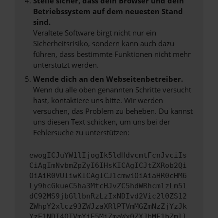
Stelle sicher, dass dein Browser und dein
Betriebssystem auf dem neuesten Stand
sind.
Veraltete Software birgt nicht nur ein
Sicherheitsrisiko, sondern kann auch dazu
führen, dass bestimmte Funktionen nicht mehr
unterstützt werden.
Wende dich an den Webseitenbetreiber.
Wenn du alle oben genannten Schritte versucht
hast, kontaktiere uns bitte. Wir werden
versuchen, das Problem zu beheben. Du kannst
uns diesen Text schicken, um uns bei der
Fehlersuche zu unterstützen:
ewogICJuYW1lIjogIk5ldHdvcmtFcnJvciIs
CiAgImNvbmZpZyI6IHsKICAgICJtZXRob2Qi
OiAiR0VUIiwKICAgICJ1cmwiOiAiaHR0cHM6
Ly9hcGkueC5ha3MtcHJvZC5hdWRhcmlzLm5l
dC92MS9jbGllbnRzLzIxNDIvd2Vic2l0ZS12
ZWhpY2xlcz93ZWJzaXRlPTVmMGZmNzZjYzJk
YzE1NDI4OTVmYjE5MiZmaWx0ZXJbMF1bZmll