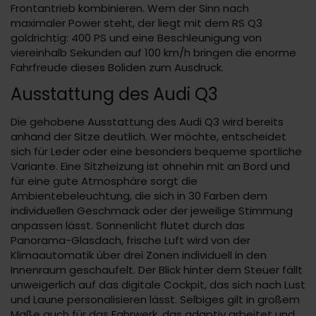
Frontantrieb kombinieren. Wem der Sinn nach
maximaler Power steht, der liegt mit dem RS Q3
goldrichtig: 400 PS und eine Beschleunigung von
viereinhalb Sekunden auf 100 km/h bringen die enorme
Fahrfreude dieses Boliden zum Ausdruck.
Ausstattung des Audi Q3
Die gehobene Ausstattung des Audi Q3 wird bereits
anhand der Sitze deutlich. Wer möchte, entscheidet
sich für Leder oder eine besonders bequeme sportliche
Variante. Eine Sitzheizung ist ohnehin mit an Bord und
für eine gute Atmosphäre sorgt die
Ambientebeleuchtung, die sich in 30 Farben dem
individuellen Geschmack oder der jeweilige Stimmung
anpassen lässt. Sonnenlicht flutet durch das
Panorama-Glasdach, frische Luft wird von der
Klimaautomatik über drei Zonen individuell in den
Innenraum geschaufelt. Der Blick hinter dem Steuer fällt
unweigerlich auf das digitale Cockpit, das sich nach Lust
und Laune personalisieren lässt. Selbiges gilt in großem
Maße auch für das Fahrwerk, das adaptiv arbeitet und