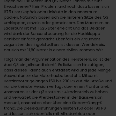
liegen bei 1,86 Meter und 1,62 Meter. Fahren mit fünf
Erwachsenen? Kein Problem und noch dazu lassen sich
675 Liter Gepäck oder Einkäufe in den Innenraum
packen. Natürlich lassen sich die hinteren Sitze des Q3
umklappen, einzeln oder gemeinsam. Das Maximum an
Laderaum ist mit 1.525 Liter erreicht und das Beladen
wird dank der Sensorsteuerung für die Heckklappe
denkbar einfach gemacht. Ebenfalls ein Argument
zugunsten des Ingolstädters ist dessen Wendekreis,
der sich mit 11,80 Meter in einem zivilen Rahmen hält.
Folgt man der Argumentation des Herstellers, so ist der
Audi Q3 ein „Allroundtalent“. Es ließe sich hinzufügen,
dass dieses Talent auch entfaltet wird und jede Menge
Auswahl unter der Motorhaube besteht. Mitsamt
Benzinmotor gelangen 150 bis 230 PS auf die Straße und
nur die kleinste Version verfügt über einen Frontantrieb.
Ansonsten ist der Q3 stets mit Allradantrieb zu haben
und verwaltet die Pferdestärken in der Basisversion
manuell, ansonsten aber über eine Sieben-Gang-S
tronic. Die Dieselausführungen leisten 150 oder 190 PS
und lassen sich ebenfalls mit Allradantrieb oder