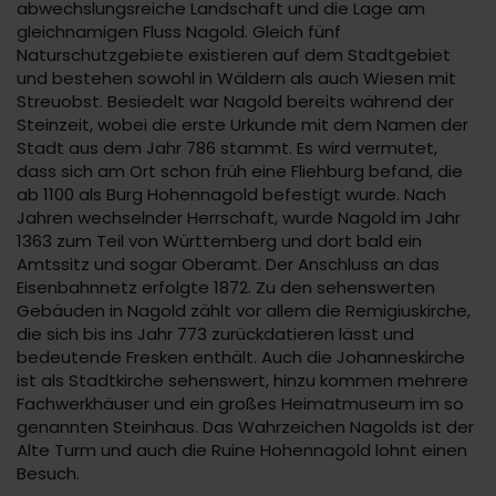
abwechslungsreiche Landschaft und die Lage am
gleichnamigen Fluss Nagold. Gleich fünf
Naturschutzgebiete existieren auf dem Stadtgebiet
und bestehen sowohl in Wäldern als auch Wiesen mit
Streuobst. Besiedelt war Nagold bereits während der
Steinzeit, wobei die erste Urkunde mit dem Namen der
Stadt aus dem Jahr 786 stammt. Es wird vermutet,
dass sich am Ort schon früh eine Fliehburg befand, die
ab 1100 als Burg Hohennagold befestigt wurde. Nach
Jahren wechselnder Herrschaft, wurde Nagold im Jahr
1363 zum Teil von Württemberg und dort bald ein
Amtssitz und sogar Oberamt. Der Anschluss an das
Eisenbahnnetz erfolgte 1872. Zu den sehenswerten
Gebäuden in Nagold zählt vor allem die Remigiuskirche,
die sich bis ins Jahr 773 zurückdatieren lässt und
bedeutende Fresken enthält. Auch die Johanneskirche
ist als Stadtkirche sehenswert, hinzu kommen mehrere
Fachwerkhäuser und ein großes Heimatmuseum im so
genannten Steinhaus. Das Wahrzeichen Nagolds ist der
Alte Turm und auch die Ruine Hohennagold lohnt einen
Besuch.