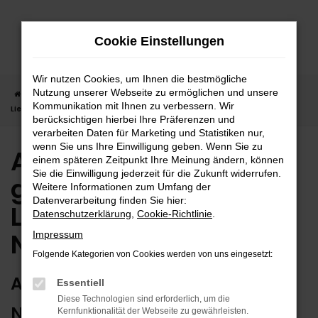
Zum
Hauptinhalt
Cookie Einstellungen
springen
Wir nutzen Cookies, um Ihnen die bestmögliche
Nutzung unserer Webseite zu ermöglichen und unsere
Startseite
Nagold
Audi
Audi Q3 in Nagold günstig kaufen |
Kommunikation mit Ihnen zu verbessern. Wir
Lieferservice nach Nagold
berücksichtigen hierbei Ihre Präferenzen und
verarbeiten Daten für Marketing und Statistiken nur,
wenn Sie uns Ihre Einwilligung geben. Wenn Sie zu
Audi Q3 in Nagold
einem späteren Zeitpunkt Ihre Meinung ändern, können
Sie die Einwilligung jederzeit für die Zukunft widerrufen.
günstig kaufen |
Weitere Informationen zum Umfang der
Datenverarbeitung finden Sie hier:
Lieferservice nach
Datenschutzerklärung
,
Cookie-Richtlinie
.
Nagold
Impressum
Folgende Kategorien von Cookies werden von uns eingesetzt:
AUDI Q3 – ERSTKLASSIG FÜR
Essentiell
Diese Technologien sind erforderlich, um die
NAGOLD GEEIGNET
Kernfunktionalität der Webseite zu gewährleisten.