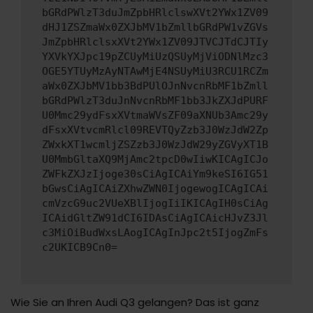
bGRdPWlzT3duJmZpbHRlclswXVt2YWx1ZV09
dHJ1ZSZmaWx0ZXJbMV1bZmllbGRdPW1vZGVs
JmZpbHRlclsxXVt2YWx1ZV09JTVCJTdCJTIy
YXVkYXJpc19pZCUyMiUzQSUyMjViODNlMzc3
OGE5YTUyMzAyNTAwMjE4NSUyMiU3RCU1RCZm
aWx0ZXJbMV1bb3BdPUlOJnNvcnRbMF1bZmll
bGRdPWlzT3duJnNvcnRbMF1bb3JkZXJdPURF
U0Mmc29ydFsxXVtmaWVsZF09aXNUb3Amc29y
dFsxXVtvcmRlcl09REVTQyZzb3J0WzJdW2Zp
ZWxkXT1wcmljZSZzb3J0WzJdW29yZGVyXT1B
U0MmbGltaXQ9MjAmc2tpcD0wIiwKICAgICJo
ZWFkZXJzIjoge30sCiAgICAiYm9keSI6IG51
bGwsCiAgICAiZXhwZWN0IjogewogICAgICAi
cmVzcG9uc2VUeXBlIjogIiIKICAgIH0sCiAg
ICAidGltZW91dCI6IDAsCiAgICAicHJvZ3Jl
c3MiOiBudWxsLAogICAgInJpc2t5IjogZmFs
c2UKICB9Cn0=
Wie Sie an Ihren Audi Q3 gelangen? Das ist ganz