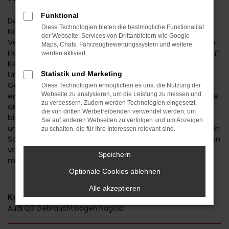
Funktional
Der Audi Q3 ist eine kluge Wahl für Ihre Mobilität in
Diese Technologien bieten die bestmögliche Funktionalität
Nagold. Bei diesem Fahrzeug gehen
der Webseite. Services von Drittanbietern wie Google
Vernunftsargumente und emotionale Aspekte Hand in
Maps, Chats, Fahrzeugbewertungssystem und weitere
Hand und geben beide den Ausschlag für ein klares „Ja“.
werden aktiviert.
Kennzeichnend für den Audi Q3 ist die Ausstattung.
Unabhängig davon, ob Sie sich für einen
Statistik und Marketing
Gebrauchtwagen und damit für ein älteres Baujahr
Diese Technologien ermöglichen es uns, die Nutzung der
entscheiden oder einen Neuwagen wählen erhalten Sie
Webseite zu analysieren, um die Leistung zu messen und
zu verbessern. Zudem werden Technologien eingesetzt,
ein rundum tadelloses Modell. Wir vom Autohaus Daub
die von dritten Werbetreibenden verwendet werden, um
bieten Ihnen den Audi Q3 zu einem exzellenten Preis
Sie auf anderen Webseiten zu verfolgen und um Anzeigen
und ermöglichen zudem immer wieder das Einsteigen in
zu schalten, die für Ihre Interessen relevant sind.
Sondermodelle. Wenn Sie Ihre Mobilität auf den Straßen
von Nagold und Umgebung auf ein neues Level heben
Speichern
möchten, ist der Audi Q3 bestens geeignet.
Optionale Cookies ablehnen
Alle akzeptieren
Kategorie
Audi Q3 Gebrauchtwagen Nagold