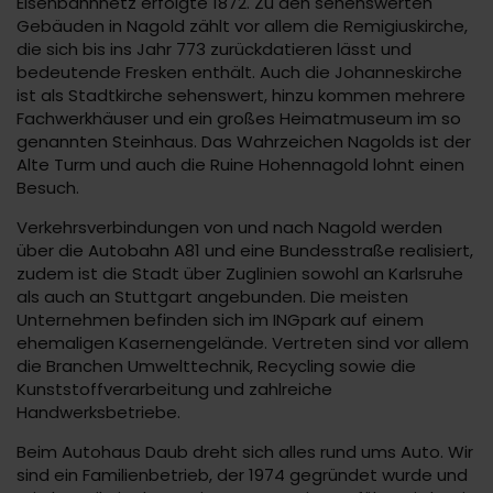
Eisenbahnnetz erfolgte 1872. Zu den sehenswerten
Gebäuden in Nagold zählt vor allem die Remigiuskirche,
die sich bis ins Jahr 773 zurückdatieren lässt und
bedeutende Fresken enthält. Auch die Johanneskirche
ist als Stadtkirche sehenswert, hinzu kommen mehrere
Fachwerkhäuser und ein großes Heimatmuseum im so
genannten Steinhaus. Das Wahrzeichen Nagolds ist der
Alte Turm und auch die Ruine Hohennagold lohnt einen
Besuch.
Verkehrsverbindungen von und nach Nagold werden
über die Autobahn A81 und eine Bundesstraße realisiert,
zudem ist die Stadt über Zuglinien sowohl an Karlsruhe
als auch an Stuttgart angebunden. Die meisten
Unternehmen befinden sich im INGpark auf einem
ehemaligen Kasernengelände. Vertreten sind vor allem
die Branchen Umwelttechnik, Recycling sowie die
Kunststoffverarbeitung und zahlreiche
Handwerksbetriebe.
Beim Autohaus Daub dreht sich alles rund ums Auto. Wir
sind ein Familienbetrieb, der 1974 gegründet wurde und