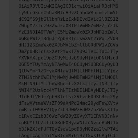
OiAiR0VUIiwKICAgICJ1cmwiOiAiaHR0cHM6
Ly9hcGkueC5ha3MtcHJvZC5hdWRhcmlzLm5l
dC92MS9jbGllbnRzLzIxNDIvd2Vic2l0ZS12
ZWhpY2xlcz93ZWJzaXRlPTVmMGZmNzZjYzJk
YzE1NDI4OTVmYjE5MiZmaWx0ZXJbMF1bZmll
bGRdPWlzT3duJmZpbHRlclswXVt2YWx1ZV09
dHJ1ZSZmaWx0ZXJbMV1bZmllbGRdPW1vZGVs
JmZpbHRlclsxXVt2YWx1ZV09JTVCJTdCJTIy
YXVkYXJpc19pZCUyMiUzQSUyMjViODNlMzc3
OGE5YTUyMzAyNTAwMWI4OCUyMiU3RCUyQyU3
QiUyMmF1ZGFyaXNfaWQlMjIlM0ElMjI1Yjgz
ZTM3NzhhOWE1MjMwMjUwMDFmN2MlMjIlN0Ql
MkMlN0IlMjJhdWRhcmlzX2lkJTIyJTNBJTIy
NWI4M2UzNzc4YTlhNTIzMDI1MDAyMDEyJTIy
JTdEJTVEJmZpbHRlclsxXVtvcF09SU4mc29y
dFswXVtmaWVsZF09aXNPd24mc29ydFswXVtv
cmRlcl09REVTQyZzb3J0WzFdW2ZpZWxkXT1p
c1RvcCZzb3J0WzFdW29yZGVyXT1ERVNDJnNv
cnRbMl1bZmllbGRdPXByaWNlJnNvcnRbMl1b
b3JkZXJdPUFTQyZsaW1pdD0yMCZza2lwPTAi
LAogICAgImhlYWRlcnMiOiB7fSwKICAgICJi