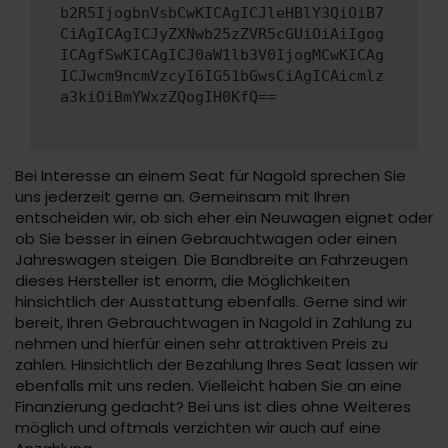
b2R5IjogbnVsbCwKICAgICJleHBlY3QiOiB7
CiAgICAgICJyZXNwb25zZVR5cGUiOiAiIgog
ICAgfSwKICAgICJ0aW1lb3V0IjogMCwKICAg
ICJwcm9ncmVzcyI6IG51bGwsCiAgICAicmlz
a3kiOiBmYWxzZQogIH0KfQ==
Bei Interesse an einem Seat für Nagold sprechen Sie
uns jederzeit gerne an. Gemeinsam mit Ihren
entscheiden wir, ob sich eher ein Neuwagen eignet oder
ob Sie besser in einen Gebrauchtwagen oder einen
Jahreswagen steigen. Die Bandbreite an Fahrzeugen
dieses Hersteller ist enorm, die Möglichkeiten
hinsichtlich der Ausstattung ebenfalls. Gerne sind wir
bereit, Ihren Gebrauchtwagen in Nagold in Zahlung zu
nehmen und hierfür einen sehr attraktiven Preis zu
zahlen. Hinsichtlich der Bezahlung Ihres Seat lassen wir
ebenfalls mit uns reden. Vielleicht haben Sie an eine
Finanzierung gedacht? Bei uns ist dies ohne Weiteres
möglich und oftmals verzichten wir auch auf eine