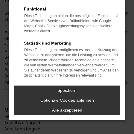
Funktional
Seat ist ein bemerkenswerter Hersteller. Der Autobauer
Diese Technologien bieten die bestmögliche Funktionalität
steht einerseits für Tradition, andererseits aber immer
der Webseite. Services von Drittanbietern wie Google
auch für Aufbruchstimmung und eine zeitgemäße
Maps, Chats, Fahrzeugbewertungssystem und weitere
Ausstattung. Im Autohaus Daub finden Sie Seat für Ihre
werden aktiviert.
Mobilität in Nagold und Umgebung. Wir sind ein
Statistik und Marketing
Familienunternehmen mit tiefer regionaler
Verwurzelung. Seit 1974 bieten wir Fahrzeuge an, wobei
Diese Technologien ermöglichen es uns, die Nutzung der
Webseite zu analysieren, um die Leistung zu messen und
Seat einen der Schwerpunkte darstellt. Kundinnen und
zu verbessern. Zudem werden Technologien eingesetzt,
Kunden aus Nagold kennen und schätzen unseren
die von dritten Werbetreibenden verwendet werden, um
Service und die persönliche und durchweg individuelle
Sie auf anderen Webseiten zu verfolgen und um Anzeigen
Beratung. Wir haben immer ein offenes Ohr für Sie und
zu schalten, die für Ihre Interessen relevant sind.
Ihre Anliegen und liefern Fahrzeuge natürlich auch nach
Nagold oder in die nähere Umgebung.
Speichern
Optionale Cookies ablehnen
Modelle
Alle akzeptieren
Seat Ateca Nagold
Seat Ibiza Nagold
Seat Leon Nagold