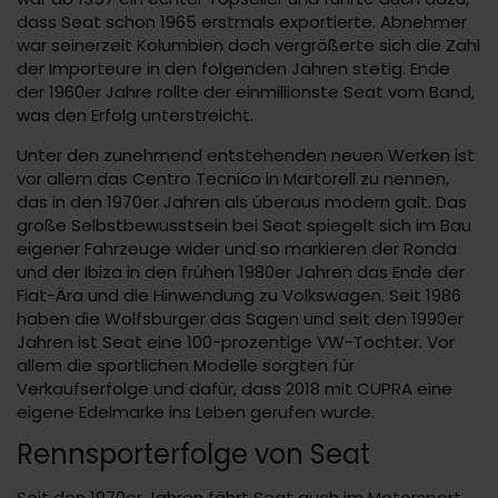
dass Seat schon 1965 erstmals exportierte. Abnehmer
war seinerzeit Kolumbien doch vergrößerte sich die Zahl
der Importeure in den folgenden Jahren stetig. Ende
der 1960er Jahre rollte der einmillionste Seat vom Band,
was den Erfolg unterstreicht.
Unter den zunehmend entstehenden neuen Werken ist
vor allem das Centro Tecnico in Martorell zu nennen,
das in den 1970er Jahren als überaus modern galt. Das
große Selbstbewusstsein bei Seat spiegelt sich im Bau
eigener Fahrzeuge wider und so markieren der Ronda
und der Ibiza in den frühen 1980er Jahren das Ende der
Fiat-Ära und die Hinwendung zu Volkswagen. Seit 1986
haben die Wolfsburger das Sagen und seit den 1990er
Jahren ist Seat eine 100-prozentige VW-Tochter. Vor
allem die sportlichen Modelle sorgten für
Verkaufserfolge und dafür, dass 2018 mit CUPRA eine
eigene Edelmarke ins Leben gerufen wurde.
Rennsporterfolge von Seat
Seit den 1970er Jahren fährt Seat auch im Motorsport