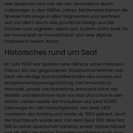
sein Spektrum erst mit der der Übernahme durch
Volkswagen in den 1980er Jahren. Mittlerweile bieten die
Spanier Fahrzeuge in allen Segmenten und zeichnen
sich vor allem durch das sportliche Design und die
frischen und originellen Ideen aus. Zudem steht Seat für
ein hohes Maß an Konnektivität und viele digitale
Features in seinen Autos.
Historisches rund um Seat
Im Jahr 1950 war Spanien eine Diktatur unter Francisco
Franco. Als neu gegründetes Staatsunternehmen war
Seat der einzige Automobilhersteller des Landes und
entsprechend prestigeträchtig. Der Firmensitz in
Martorell, unweit von Barcelona, entstand unter der
Mithilfe und dem Know-how von Fiat und schon in den
ersten Jahren wurde die Produktion auf rund 10.000
Fahrzeuge im Jahr heraufgesetzt. Der Seat 1400
markierte den Erstling und wurde ab 1953 gebaut, doch
der Durchbruch wurde erst mit dem Seat 600 alias Fiat
600 in seiner spanischen Variante erzielt. Dieses Modell
war ab 1957 ein echter Topseller und führte auch dazu,