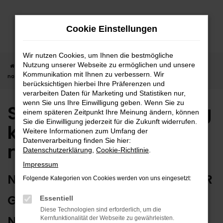
Zum
Hauptinhalt
Cookie Einstellungen
springen
Wir nutzen Cookies, um Ihnen die bestmögliche
Nutzung unserer Webseite zu ermöglichen und unsere
Startseite
Nagold
Seat in Nagold günstig kaufen | Lieferservice
Kommunikation mit Ihnen zu verbessern. Wir
nach Nagold
berücksichtigen hierbei Ihre Präferenzen und
verarbeiten Daten für Marketing und Statistiken nur,
wenn Sie uns Ihre Einwilligung geben. Wenn Sie zu
Seat in Nagold günstig
einem späteren Zeitpunkt Ihre Meinung ändern, können
Sie die Einwilligung jederzeit für die Zukunft widerrufen.
kaufen | Lieferservice
Weitere Informationen zum Umfang der
Datenverarbeitung finden Sie hier:
nach Nagold
Datenschutzerklärung
,
Cookie-Richtlinie
.
Impressum
NUTZEN SIE IHREN NEUEN SEAT FÜR
Folgende Kategorien von Cookies werden von uns eingesetzt:
GRENZENLOSE MOBILITÄT IN
Essentiell
Diese Technologien sind erforderlich, um die
NAGOLD
Kernfunktionalität der Webseite zu gewährleisten.