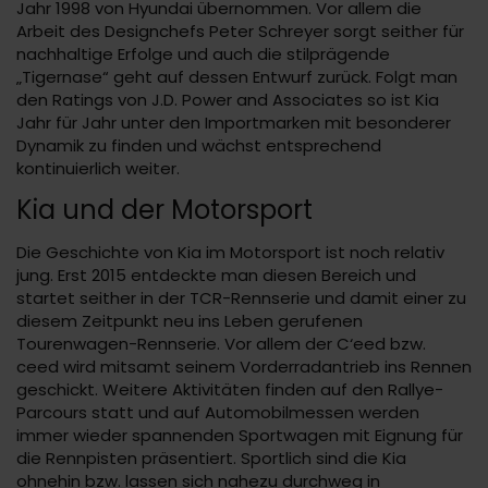
Jahr 1998 von Hyundai übernommen. Vor allem die
Arbeit des Designchefs Peter Schreyer sorgt seither für
nachhaltige Erfolge und auch die stilprägende
„Tigernase“ geht auf dessen Entwurf zurück. Folgt man
den Ratings von J.D. Power and Associates so ist Kia
Jahr für Jahr unter den Importmarken mit besonderer
Dynamik zu finden und wächst entsprechend
kontinuierlich weiter.
Kia und der Motorsport
Die Geschichte von Kia im Motorsport ist noch relativ
jung. Erst 2015 entdeckte man diesen Bereich und
startet seither in der TCR-Rennserie und damit einer zu
diesem Zeitpunkt neu ins Leben gerufenen
Tourenwagen-Rennserie. Vor allem der C‘eed bzw.
ceed wird mitsamt seinem Vorderradantrieb ins Rennen
geschickt. Weitere Aktivitäten finden auf den Rallye-
Parcours statt und auf Automobilmessen werden
immer wieder spannenden Sportwagen mit Eignung für
die Rennpisten präsentiert. Sportlich sind die Kia
ohnehin bzw. lassen sich nahezu durchweg in