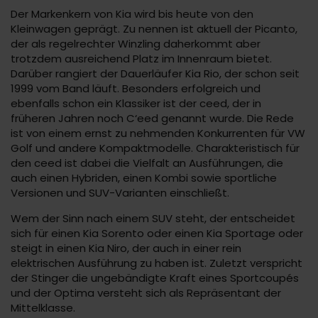
Der Markenkern von Kia wird bis heute von den
Kleinwagen geprägt. Zu nennen ist aktuell der Picanto,
der als regelrechter Winzling daherkommt aber
trotzdem ausreichend Platz im Innenraum bietet.
Darüber rangiert der Dauerläufer Kia Rio, der schon seit
1999 vom Band läuft. Besonders erfolgreich und
ebenfalls schon ein Klassiker ist der ceed, der in
früheren Jahren noch C‘eed genannt wurde. Die Rede
ist von einem ernst zu nehmenden Konkurrenten für VW
Golf und andere Kompaktmodelle. Charakteristisch für
den ceed ist dabei die Vielfalt an Ausführungen, die
auch einen Hybriden, einen Kombi sowie sportliche
Versionen und SUV-Varianten einschließt.
Wem der Sinn nach einem SUV steht, der entscheidet
sich für einen Kia Sorento oder einen Kia Sportage oder
steigt in einen Kia Niro, der auch in einer rein
elektrischen Ausführung zu haben ist. Zuletzt verspricht
der Stinger die ungebändigte Kraft eines Sportcoupés
und der Optima versteht sich als Repräsentant der
Mittelklasse.