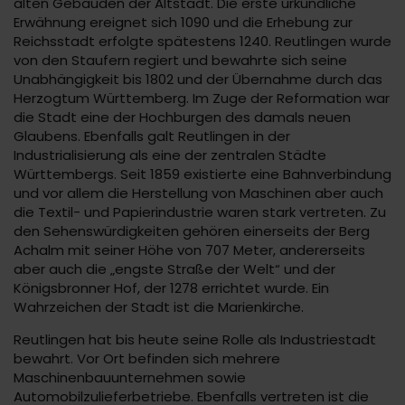
alten Gebäuden der Altstadt. Die erste urkundliche
Erwähnung ereignet sich 1090 und die Erhebung zur
Reichsstadt erfolgte spätestens 1240. Reutlingen wurde
von den Staufern regiert und bewahrte sich seine
Unabhängigkeit bis 1802 und der Übernahme durch das
Herzogtum Württemberg. Im Zuge der Reformation war
die Stadt eine der Hochburgen des damals neuen
Glaubens. Ebenfalls galt Reutlingen in der
Industrialisierung als eine der zentralen Städte
Württembergs. Seit 1859 existierte eine Bahnverbindung
und vor allem die Herstellung von Maschinen aber auch
die Textil- und Papierindustrie waren stark vertreten. Zu
den Sehenswürdigkeiten gehören einerseits der Berg
Achalm mit seiner Höhe von 707 Meter, andererseits
aber auch die „engste Straße der Welt“ und der
Königsbronner Hof, der 1278 errichtet wurde. Ein
Wahrzeichen der Stadt ist die Marienkirche.
Reutlingen hat bis heute seine Rolle als Industriestadt
bewahrt. Vor Ort befinden sich mehrere
Maschinenbauunternehmen sowie
Automobilzulieferbetriebe. Ebenfalls vertreten ist die