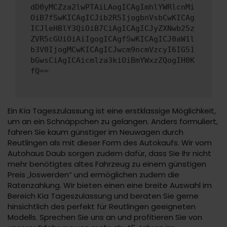
dD0yMCZza2lwPTAiLAogICAgImhlYWRlcnMi
OiB7fSwKICAgICJib2R5IjogbnVsbCwKICAg
ICJleHBlY3QiOiB7CiAgICAgICJyZXNwb25z
ZVR5cGUiOiAiIgogICAgfSwKICAgICJ0aW1l
b3V0IjogMCwKICAgICJwcm9ncmVzcyI6IG51
bGwsCiAgICAicmlza3kiOiBmYWxzZQogIH0K
fQ==
Ein Kia Tageszulassung ist eine erstklassige Möglichkeit,
um an ein Schnäppchen zu gelangen. Anders formuliert,
fahren Sie kaum günstiger im Neuwagen durch
Reutlingen als mit dieser Form des Autokaufs. Wir vom
Autohaus Daub sorgen zudem dafür, dass Sie Ihr nicht
mehr benötigtes altes Fahrzeug zu einem günstigen
Preis „loswerden“ und ermöglichen zudem die
Ratenzahlung. Wir bieten einen eine breite Auswahl im
Bereich Kia Tageszulassung und beraten Sie gerne
hinsichtlich des perfekt für Reutlingen geeigneten
Modells. Sprechen Sie uns an und profitieren Sie von