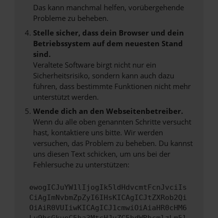
Das kann manchmal helfen, vorübergehende
Probleme zu beheben.
Stelle sicher, dass dein Browser und dein
Betriebssystem auf dem neuesten Stand
sind.
Veraltete Software birgt nicht nur ein
Sicherheitsrisiko, sondern kann auch dazu
führen, dass bestimmte Funktionen nicht mehr
unterstützt werden.
Wende dich an den Webseitenbetreiber.
Wenn du alle oben genannten Schritte versucht
hast, kontaktiere uns bitte. Wir werden
versuchen, das Problem zu beheben. Du kannst
uns diesen Text schicken, um uns bei der
Fehlersuche zu unterstützen:
ewogICJuYW1lIjogIk5ldHdvcmtFcnJvciIs
CiAgImNvbmZpZyI6IHsKICAgICJtZXRob2Qi
OiAiR0VUIiwKICAgICJ1cmwiOiAiaHR0cHM6