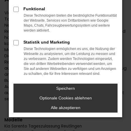
Funktional
Vielleicht haben Sie schon einmal von einer Kia
Diese Technologien bieten die bestmögliche Funktionalität
Tageszulassung gehört. Diese Methode, einen
der Webseite. Services von Drittanbietern wie Google
Neuwagen günstiger anzubieten, ist sowohl in
Maps, Chats, Fahrzeugbewertungssystem und weitere
Reutlingen als auch an anderen Orten wohlbekannt und
werden aktiviert.
hat sich bewährt. Man nehme einen Neuwagen und
Statistik und Marketing
konfiguriere diesen komplett mitsamt Lackierung,
Motorisierung sowie einer ganzen Reihe an Extras.
Diese Technologien ermöglichen es uns, die Nutzung der
Webseite zu analysieren, um die Leistung zu messen und
Dieses Fahrzeug wird sodann für exakt einen Tag in
zu verbessern. Zudem werden Technologien eingesetzt,
Reutlingen oder einem anderen Ort zugelassen, meist
die von dritten Werbetreibenden verwendet werden, um
auf den Händler. Dass sich hierdurch nichts am Fahrzeug
Sie auf anderen Webseiten zu verfolgen und um Anzeigen
ändert und nach wie vor ein Kilometerstand von „0“ zu
zu schalten, die für Ihre Interessen relevant sind.
Buche schlägt, ist selbstverständlich. Seitens der
Automobilhersteller wird jedoch von einem Fahrzeug
Speichern
aus zweiter Hand ausgegangen und es fallen die sonst
sehr strengen preislichen Vorgaben weg.
Optionale Cookies ablehnen
Alle akzeptieren
Modelle
Kia Sorento Tageszulassung Reutlingen