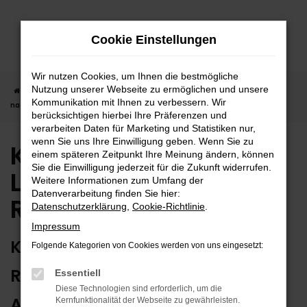
Zum
Hauptinhalt
Cookie Einstellungen
springen
Wir nutzen Cookies, um Ihnen die bestmögliche
Nutzung unserer Webseite zu ermöglichen und unsere
Startseite
Reutlingen
Kia
Kia Tageszulassung | Lieferservice
Kommunikation mit Ihnen zu verbessern. Wir
nach Reutlingen
berücksichtigen hierbei Ihre Präferenzen und
verarbeiten Daten für Marketing und Statistiken nur,
wenn Sie uns Ihre Einwilligung geben. Wenn Sie zu
Kia Tageszulassung |
einem späteren Zeitpunkt Ihre Meinung ändern, können
Sie die Einwilligung jederzeit für die Zukunft widerrufen.
Lieferservice nach
Weitere Informationen zum Umfang der
Datenverarbeitung finden Sie hier:
Reutlingen
Datenschutzerklärung
,
Cookie-Richtlinie
.
Impressum
KIA TAGESZULASSUNG IN
Folgende Kategorien von Cookies werden von uns eingesetzt:
REUTLINGEN? WIR HABEN DIE
Essentiell
Diese Technologien sind erforderlich, um die
ARGUMENTE
Kernfunktionalität der Webseite zu gewährleisten.