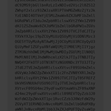
Ly9hcGkueC5ha3MtcHJvZC5hdWRhcmlzLm5l
dC92MS9jbGllbnRzLzIxNDIvd2Vic2l0ZS12
ZWhpY2xlcz93ZWJzaXRlPTVmMGZmNzZjYzJk
YzE1NDI4OTVmYjE5MiZmaWx0ZXJbMF1bZmll
bGRdPWlzT3duJmZpbHRlclswXVt2YWx1ZV09
dHJ1ZSZmaWx0ZXJbMV1bZmllbGRdPW1vZGVs
JmZpbHRlclsxXVt2YWx1ZV09JTVCJTdCJTIy
YXVkYXJpc19pZCUyMiUzQSUyMjViODNlMzc3
OGE5YTUyMzAyNTAwMjJjOCUyMiU3RCUyQyU3
QiUyMmF1ZGFyaXNfaWQlMjIlM0ElMjI1Yjgz
ZTM3NzhhOWE1MjMwMjUwMDIyZGUlMjIlN0Ql
MkMlN0IlMjJhdWRhcmlzX2lkJTIyJTNBJTIy
NWQ4Y2FkOTFiOTNlNTYzNGU0NDc3YTU3JTIy
JTdEJTVEJmZpbHRlclsxXVtvcF09SU4mZmls
dGVyWzJdW2ZpZWxkXT11c2FnZVN0YXRlJmZp
bHRlclsyXVt2YWx1ZV09JTVCJTIyT05FREFZ
UkVHSVNUUkFUSU9OJTIyJTVEJmZpbHRlclsy
XVtvcF09SU4mc29ydFswXVtmaWVsZF09aXNP
d24mc29ydFswXVtvcmRlcl09REVTQyZzb3J0
WzFdW2ZpZWxkXT1pc1RvcCZzb3J0WzFdW29y
ZGVyXT1ERVNDJnNvcnRbMl1bZmllbGRdPXBy
aWNlJnNvcnRbMl1bb3JkZXJdPUFTQyZsaW1p