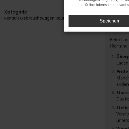
Technologien eingesetzt, die v
die für Ihre Interessen relevant s
Kategorie
Renault Gebrauchtwagen Reutlingen
FE
Speichern
Beim Lade
Hier sind
Überp
Laden
Prüfe
Manche
andere
Start
Das k
Stell
Veralt
unters
Wende