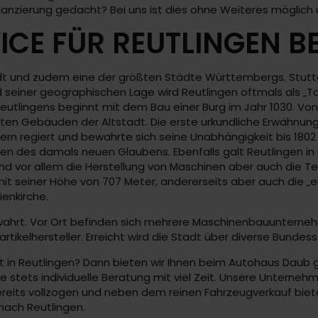
Finanzierung gedacht? Bei uns ist dies ohne Weiteres möglich
ICE FÜR REUTLINGEN 
tadt und zudem eine der größten Städte Württembergs. Stuttg
 seiner geographischen Lage wird Reutlingen oftmals als „To
eutlingens beginnt mit dem Bau einer Burg im Jahr 1030. Vo
 alten Gebäuden der Altstadt. Die erste urkundliche Erwähnun
ufern regiert und bewahrte sich seine Unabhängigkeit bis 
 des damals neuen Glaubens. Ebenfalls galt Reutlingen in de
d vor allem die Herstellung von Maschinen aber auch die Text
t seiner Höhe von 707 Meter, andererseits aber auch die „e
ienkirche.
bewahrt. Vor Ort befinden sich mehrere Maschinenbauunterneh
rtikelhersteller. Erreicht wird die Stadt über diverse Bundes
ät in Reutlingen? Dann bieten wir Ihnen beim Autohaus Daub g
stets individuelle Beratung mit viel Zeit. Unsere Unternehme
reits vollzogen und neben dem reinen Fahrzeugverkauf bieten
 nach Reutlingen.