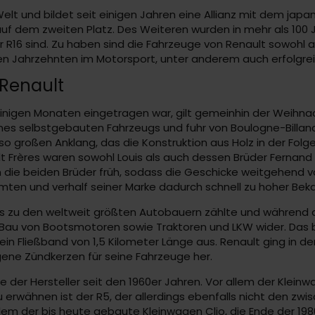
lt und bildet seit einigen Jahren eine Allianz mit dem japa
 auf dem zweiten Platz. Des Weiteren wurden in mehr als 100
er R16 sind. Zu haben sind die Fahrzeuge von Renault sowohl 
en Jahrzehnten im Motorsport, unter anderem auch erfolgreic
 Renault
einigen Monaten eingetragen war, gilt gemeinhin der Weihna
es selbstgebauten Fahrzeugs und fuhr von Boulogne-Billancou
so großen Anklang, das die Konstruktion aus Holz in der Fol
lt Frères waren sowohl Louis als auch dessen Brüder Fernand
en die beiden Brüder früh, sodass die Geschicke weitgehend 
mten und verhalf seiner Marke dadurch schnell zu hoher Beka
gs zu den weltweit größten Autobauern zählte und während d
 Bau von Bootsmotoren sowie Traktoren und LKW wider. Das 
 ein Fließband von 1,5 Kilometer Länge aus. Renault ging in de
gene Zündkerzen für seine Fahrzeuge her.
der Hersteller seit den 1960er Jahren. Vor allem der Kleinw
 zu erwähnen ist der R5, der allerdings ebenfalls nicht den 
lem der bis heute gebaute Kleinwagen Clio, die Ende der 198