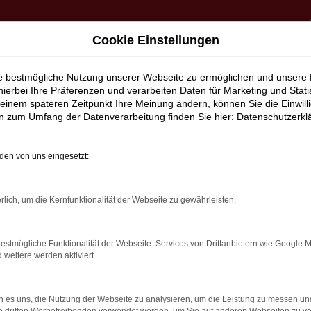
Cookie Einstellungen
ie bestmögliche Nutzung unserer Webseite zu ermöglichen und unsere
hierbei Ihre Präferenzen und verarbeiten Daten für Marketing und Stati
rvice nach Reutlingen
einem späteren Zeitpunkt Ihre Meinung ändern, können Sie die Einwillig
en zum Umfang der Datenverarbeitung finden Sie hier:
Datenschutzerkl
nstig kaufen | Lieferser
en von uns eingesetzt:
UEN RENAULT FÜR GREN
rlich, um die Kernfunktionalität der Webseite zu gewährleisten.
r steht einerseits für Tradition, andererseits aber immer 
estmögliche Funktionalität der Webseite. Services von Drittanbietern wie Google 
eitere werden aktiviert.
 Mobilität in Reutlingen und Umgebung. Wir sind ein Familien
unkte darstellt. Kundinnen und Kunden aus Reutlingen kenn
es Ohr für Sie und Ihre Anliegen und liefern Fahrzeuge natü
 es uns, die Nutzung der Webseite zu analysieren, um die Leistung zu messen u