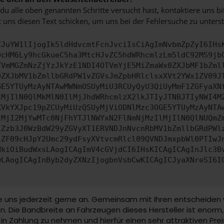
u alle oben genannten Schritte versucht hast, kontaktiere uns 
 uns diesen Text schicken, um uns bei der Fehlersuche zu unterst
CJuYW1lIjogIk5ldHdvcmtFcnJvciIsCiAgImNvbmZpZyI6IHs
0cHM6Ly9hcGkueC5ha3MtcHJvZC5hdWRhcmlzLm5ldC92MS9jb
TVmMGZmNzZjYzJkYzE1NDI4OTVmYjE5MiZmaWx0ZXJbMF1bZml
0ZXJbMV1bZmllbGRdPW1vZGVsJmZpbHRlclsxXVt2YWx1ZV09J
GE5YTUyMzAyNTAwMWNmOSUyMiU3RCUyQyU3QiUyMmF1ZGFyaXN
lMjIlN0QlMkMlN0IlMjJhdWRhcmlzX2lkJTIyJTNBJTIyNWI4M
XVkYXJpc19pZCUyMiUzQSUyMjViODNlMzc3OGE5YTUyMzAyNTA
lMjI2MjYwMTc0NjFhYTJlNWYxN2FlNmNjMzIlMjIlN0QlNUQmZ
iZzb3J0WzBdW29yZGVyXT1ERVNDJnNvcnRbMV1bZmllbGRdPWl
sZF09cHJpY2Umc29ydFsyXVtvcmRlcl09QVNDJmxpbWl0PTIwJ
HkiOiBudWxsLAogICAgImV4cGVjdCI6IHsKICAgICAgInJlc3B
wLAogICAgInByb2dyZXNzIjogbnVsbCwKICAgICJyaXNreSI6I
ie uns jederzeit gerne an. Gemeinsam mit Ihren entscheiden 
Die Bandbreite an Fahrzeugen dieses Hersteller ist enorm, d
in Zahlung zu nehmen und hierfür einen sehr attraktiven Preis