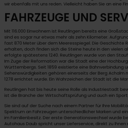
wir ebenfalls mit uns reden. Vielleicht haben Sie an eine 
FAHRZEUGE UND SERV
Mit 116.000 Einwohnern ist Reutlingen bereits eine Großs
sind es sogar nur etwas mehr als zehn Kilometer. Aufgrund
fast 870 Meter über dem Meeresspiegel. Die Geschichte R
erhalten, doch finden sich die Steine heute in den vielen
erfolgte spätestens 1240. Reutlingen wurde von den Sta
Im Zuge der Reformation war die Stadt eine der Hochburgen
Württembergs. Seit 1859 existierte eine Bahnverbindung un
Sehenswürdigkeiten gehören einerseits der Berg Achalm mi
1278 errichtet wurde. Ein Wahrzeichen der Stadt ist die Mar
Reutlingen hat bis heute seine Rolle als Industriestadt 
ist die Branche der Wirtschaftsprüfung und auch ein Sporta
Sie sind auf der Suche nach einem Partner für Ihre Mobilit
Spektrum an Fahrzeugen unterschiedlicher Marken und eine 
im Familienbesitz. Der erste Generationswechsel wurde be
Autohaus Daub spricht unser Lieferservice, direkt zu Ihnen