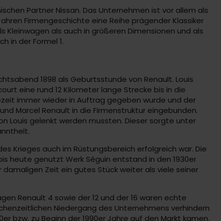
nischen Partner Nissan. Das Unternehmen ist vor allem als
 Jahren Firmengeschichte eine Reihe prägender Klassiker
als Kleinwagen als auch in größeren Dimensionen und als
h in der Formel 1.
chtsabend 1898 als Geburtsstunde von Renault. Louis
rt eine rund 12 Kilometer lange Strecke bis in die
gezeit immer wieder in Auftrag gegeben wurde und der
 und Marcel Renault in die Firmenstruktur eingebunden.
von Louis gelenkt werden mussten. Dieser sorgte unter
nntheit.
es Krieges auch im Rüstungsbereich erfolgreich war. Die
bis heute genutzt Werk Séguin entstand in den 1930er
r damaligen Zeit ein gutes Stück weiter als viele seiner
agen Renault 4 sowie der 12 und der 16 waren echte
zwischenzeitlichen Niedergang des Unternehmens verhindern
0er bzw. zu Beginn der 1990er Jahre auf den Markt kamen.