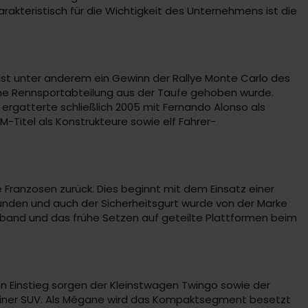
rakteristisch für die Wichtigkeit des Unternehmens ist die
ist unter anderem ein Gewinn der Rallye Monte Carlo des
igene Rennsportabteilung aus der Taufe gehoben wurde.
gatterte schließlich 2005 mit Fernando Alonso als
M-Titel als Konstrukteure sowie elf Fahrer-
e Franzosen zurück. Dies beginnt mit dem Einsatz einer
funden und auch der Sicherheitsgurt wurde von der Marke
eßband und das frühe Setzen auf geteilte Plattformen beim
 den Einstieg sorgen der Kleinstwagen Twingo sowie der
leiner SUV. Als Mégane wird das Kompaktsegment besetzt