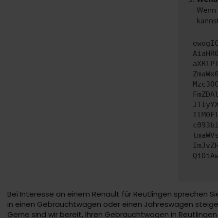
Wenn d
kannst
ewogI
AiaHR
aXRlP
ZmaWx
Mzc3O
FmZDA
JTIyY
IlM0E
c093b
tmaWV
ImJvZ
QiOiA
Bei Interesse an einem Renault für Reutlingen sprechen S
in einen Gebrauchtwagen oder einen Jahreswagen steigen. 
Gerne sind wir bereit, Ihren Gebrauchtwagen in Reutlingen 