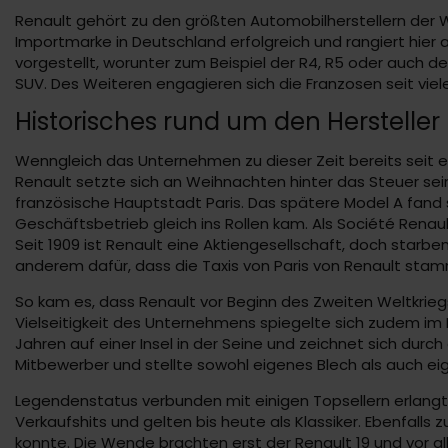
Renault gehört zu den größten Automobilherstellern der We
Importmarke in Deutschland erfolgreich und rangiert hier
vorgestellt, worunter zum Beispiel der R4, R5 oder auch d
SUV. Des Weiteren engagieren sich die Franzosen seit viel
Historisches rund um den Hersteller
Wenngleich das Unternehmen zu dieser Zeit bereits seit 
Renault setzte sich an Weihnachten hinter das Steuer sein
französische Hauptstadt Paris. Das spätere Model A fand 
Geschäftsbetrieb gleich ins Rollen kam. Als Société Renau
Seit 1909 ist Renault eine Aktiengesellschaft, doch starb
anderem dafür, dass die Taxis von Paris von Renault stam
So kam es, dass Renault vor Beginn des Zweiten Weltkrie
Vielseitigkeit des Unternehmens spiegelte sich zudem im
Jahren auf einer Insel in der Seine und zeichnet sich durch
Mitbewerber und stellte sowohl eigenes Blech als auch ei
Legendenstatus verbunden mit einigen Topsellern erlangte 
Verkaufshits und gelten bis heute als Klassiker. Ebenfalls
konnte. Die Wende brachten erst der Renault 19 und vor al