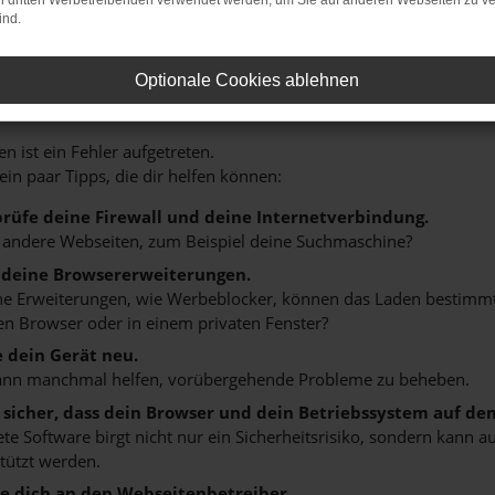
on dritten Werbetreibenden verwendet werden, um Sie auf anderen Webseiten zu ve
ind.
HLER: NETWORK ERROR
Optionale Cookies ablehnen
n ist ein Fehler aufgetreten.
 ein paar Tipps, die dir helfen können:
rüfe deine Firewall und deine Internetverbindung.
 andere Webseiten, zum Beispiel deine Suchmaschine?
 deine Browsererweiterungen.
 Erweiterungen, wie Werbeblocker, können das Laden bestimmter 
n Browser oder in einem privaten Fenster?
e dein Gerät neu.
ann manchmal helfen, vorübergehende Probleme zu beheben.
e sicher, dass dein Browser und dein Betriebssystem auf de
ete Software birgt nicht nur ein Sicherheitsrisiko, sondern kann
tützt werden.
 dich an den Webseitenbetreiber.