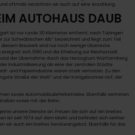
 und oftmals verzichten wir auch auf eine Anzahlung.
BEIM AUTOHAUS DAUB
art ist nur runde 30 Kilometer entfernt, nach Tübingen
r zur Schwäbischen Alb“ bezeichnet und liegt zum Teil
n diesem Bauwerk sind nur noch wenige Überreste
g ereignet sich 1090 und die Erhebung zur Reichsstadt
1802 und der Übernahme durch das Herzogtum Württemberg.
r Industrialisierung als eine der zentralen Städte
il- und Papierindustrie waren stark vertreten. Zu den
ngste Straße der Welt“ und der Königsbronner Hof, der
men sowie Automobilzulieferbetriebe. Ebenfalls vertreten
straßen sowie mit der Bahn.
erne unsere Dienste an. Freuen Sie sich auf ein breites
n ist seit 1974 auf dem Markt und befindet sich seither
 wir auch ein breites Serviceangebot. Ebenfalls für das