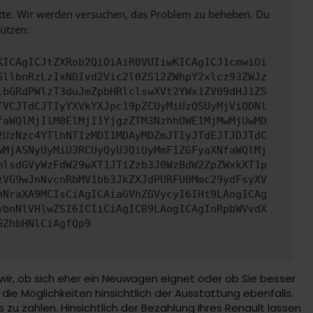
bitte. Wir werden versuchen, das Problem zu beheben. Du
ützen:
KICAgICJtZXRob2QiOiAiR0VUIiwKICAgICJ1cmwiOi
GllbnRzLzIxNDIvd2Vic2l0ZS12ZWhpY2xlcz93ZWJz
lbGRdPWlzT3duJmZpbHRlclswXVt2YWx1ZV09dHJ1ZS
TVCJTdCJTIyYXVkYXJpc19pZCUyMiUzQSUyMjViODNl
faWQlMjIlM0ElMjI1YjgzZTM3NzhhOWE1MjMwMjUwMD
2UzNzc4YTlhNTIzMDI1MDAyMDZmJTIyJTdEJTJDJTdC
wMjA5NyUyMiU3RCUyQyU3QiUyMmF1ZGFyaXNfaWQlMj
mlsdGVyWzFdW29wXT1JTiZzb3J0WzBdW2ZpZWxkXT1p
zVG9wJnNvcnRbMV1bb3JkZXJdPURFU0Mmc29ydFsyXV
nNraXA9MCIsCiAgICAiaGVhZGVycyI6IHt9LAogICAg
vbnNlVHlwZSI6ICIiCiAgICB9LAogICAgInRpbWVvdX
GZhbHNlCiAgfQp9
wir, ob sich eher ein Neuwagen eignet oder ob Sie besser
ie Möglichkeiten hinsichtlich der Ausstattung ebenfalls.
 zu zahlen. Hinsichtlich der Bezahlung Ihres Renault lassen