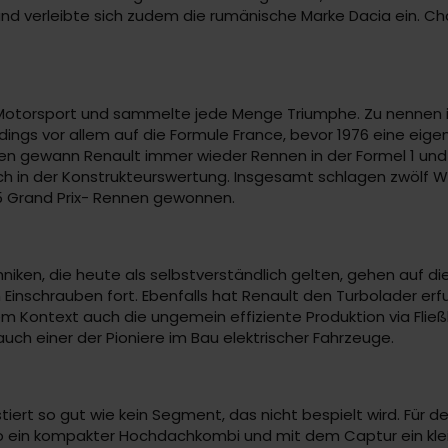
und verleibte sich zudem die rumänische Marke Dacia ein. Cha
im Motorsport und sammelte jede Menge Triumphe. Zu nennen 
erdings vor allem auf die Formule France, bevor 1976 eine e
gewann Renault immer wieder Rennen in der Formel 1 und er
auch in der Konstrukteurswertung. Insgesamt schlagen zwölf W
5 Grand Prix- Rennen gewonnen.
hniken, die heute als selbstverständlich gelten, gehen auf di
Einschrauben fort. Ebenfalls hat Renault den Turbolader er
em Kontext auch die ungemein effiziente Produktion via Fli
auch einer der Pioniere im Bau elektrischer Fahrzeuge.
stiert so gut wie kein Segment, das nicht bespielt wird. Für
goo ein kompakter Hochdachkombi und mit dem Captur ein k