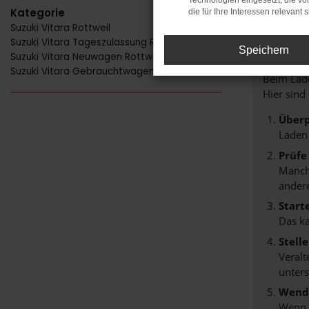
Technologien eingesetzt, die v
Kategorie
die für Ihre Interessen relevant s
Suzuki Vitara Rottweil
FE
Suzuki Vitara Tageszulassung Rottweil
Speichern
Suzuki Vitara Neuwagen Rottweil
Suzuki Vitara Gebrauchtwagen Rottweil
Beim Lade
Hier sind
Überp
Laden
Prüfe
Manche
andere
Start
Das k
Stell
Veralt
unters
Wende
Wenn d