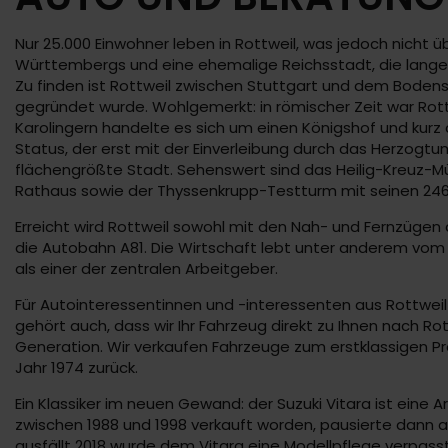
Nur 25.000 Einwohner leben in Rottweil, was jedoch nicht
Württembergs und eine ehemalige Reichsstadt, die lange 
Zu finden ist Rottweil zwischen Stuttgart und dem Bodens
gegründet wurde. Wohlgemerkt: in römischer Zeit war Rot
Karolingern handelte es sich um einen Königshof und kurz 
Status, der erst mit der Einverleibung durch das Herzogtu
flächengrößte Stadt. Sehenswert sind das Heilig-Kreuz-M
Rathaus sowie der Thyssenkrupp-Testturm mit seinen 24
Erreicht wird Rottweil sowohl mit den Nah- und Fernzüge
die Autobahn A81. Die Wirtschaft lebt unter anderem vo
als einer der zentralen Arbeitgeber.
Für Autointeressentinnen und -interessenten aus Rottweil 
gehört auch, dass wir Ihr Fahrzeug direkt zu Ihnen nach Ro
Generation. Wir verkaufen Fahrzeuge zum erstklassigen Pre
Jahr 1974 zurück.
Ein Klassiker im neuen Gewand: der Suzuki Vitara ist ein
zwischen 1988 und 1998 verkauft worden, pausierte dann al
ausfällt 2018 wurde dem Vitara eine Modellpflege verpass