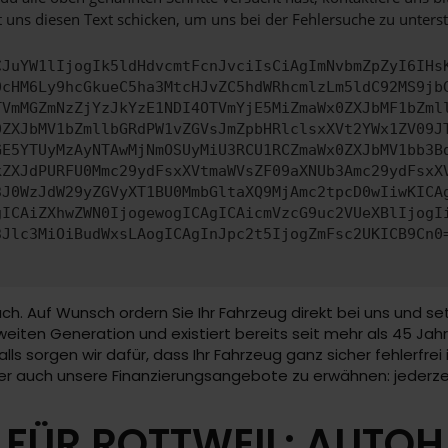
 uns diesen Text schicken, um uns bei der Fehlersuche zu unterst
CJuYW1lIjogIk5ldHdvcmtFcnJvciIsCiAgImNvbmZpZyI6IHs
0cHM6Ly9hcGkueC5ha3MtcHJvZC5hdWRhcmlzLm5ldC92MS9jb
TVmMGZmNzZjYzJkYzE1NDI4OTVmYjE5MiZmaWx0ZXJbMF1bZml
0ZXJbMV1bZmllbGRdPW1vZGVsJmZpbHRlclsxXVt2YWx1ZV09J
GE5YTUyMzAyNTAwMjNmOSUyMiU3RCU1RCZmaWx0ZXJbMV1bb3B
kZXJdPURFU0Mmc29ydFsxXVtmaWVsZF09aXNUb3Amc29ydFsxX
3J0WzJdW29yZGVyXT1BU0MmbGltaXQ9MjAmc2tpcD0wIiwKICA
gICAiZXhwZWN0IjogewogICAgICAicmVzcG9uc2VUeXBlIjogI
3Jlc3MiOiBudWxsLAogICAgInJpc2t5IjogZmFsc2UKICB9Cn0
ach. Auf Wunsch ordern Sie Ihr Fahrzeug direkt bei uns und s
eiten Generation und existiert bereits seit mehr als 45 Jahre
nfalls sorgen wir dafür, dass Ihr Fahrzeug ganz sicher fehlerf
mmer auch unsere Finanzierungsangebote zu erwähnen: jederz
FÜR ROTTWEIL: AUTO