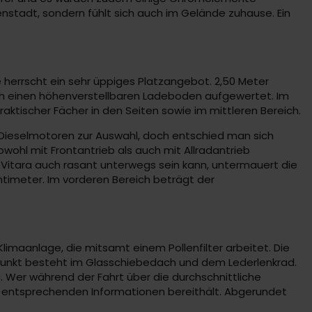
enstadt, sondern fühlt sich auch im Gelände zuhause. Ein
he herrscht ein sehr üppiges Platzangebot. 2,50 Meter
ch einen höhenverstellbaren Ladeboden aufgewertet. Im
raktischer Fächer in den Seiten sowie im mittleren Bereich.
Dieselmotoren zur Auswahl, doch entschied man sich
owohl mit Frontantrieb als auch mit Allradantrieb
Vitara auch rasant unterwegs sein kann, untermauert die
entimeter. Im vorderen Bereich beträgt der
Klimaanlage, die mitsamt einem Pollenfilter arbeitet. Die
luspunkt besteht im Glasschiebedach und dem Lederlenkrad.
. Wer während der Fahrt über die durchschnittliche
ie entsprechenden Informationen bereithält. Abgerundet