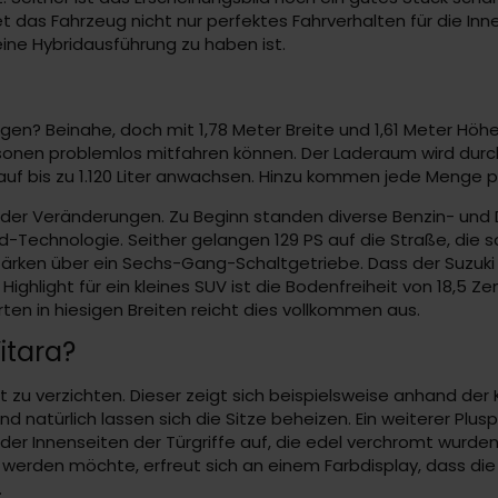
t das Fahrzeug nicht nur perfektes Fahrverhalten für die Inn
eine Hybridausführung zu haben ist.
nwagen? Beinahe, doch mit 1,78 Meter Breite und 1,61 Meter Hö
rsonen problemlos mitfahren können. Der Laderaum wird dur
 auf bis zu 1.120 Liter anwachsen. Hinzu kommen jede Menge p
der Veränderungen. Zu Beginn standen diverse Benzin- und 
id-Technologie. Seither gelangen 129 PS auf die Straße, die s
ärken über ein Sechs-Gang-Schaltgetriebe. Dass der Suzuki 
ighlight für ein kleines SUV ist die Bodenfreiheit von 18,5 Z
rten in hiesigen Breiten reicht dies vollkommen aus.
itara?
t zu verzichten. Dieser zeigt sich beispielsweise anhand der 
nd natürlich lassen sich die Sitze beheizen. Ein weiterer P
er Innenseiten der Türgriffe auf, die edel verchromt wurden
t werden möchte, erfreut sich an einem Farbdisplay, dass d
.