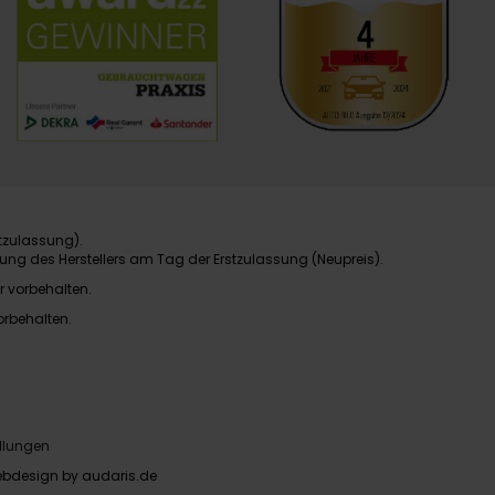
tzulassung).
ung des Herstellers am Tag der Erstzulassung (Neupreis).
r vorbehalten.
orbehalten.
llungen
bdesign by audaris.de