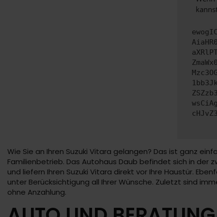
kannst
ewogI
AiaHR
aXRlP
ZmaWx
Mzc3O
1bb3J
ZSZzb
wsCiA
cHJvZ
Wie Sie an Ihren Suzuki Vitara gelangen? Das ist ganz einf
Familienbetrieb. Das Autohaus Daub befindet sich in der zw
und liefern Ihren Suzuki Vitara direkt vor Ihre Haustür. Ebe
unter Berücksichtigung all Ihrer Wünsche. Zuletzt sind i
ohne Anzahlung.
AUTO UND BERATUNG 