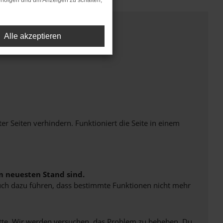
rfolgen und um Anzeigen zu schalten,
Alle akzeptieren
Seiten verhindern. Funktioniert die Seite in einem
m neuesten Stand sind.
 auch dazu führen, dass bestimmte Funktionen nicht mehr
bitte. Wir werden versuchen, das Problem zu beheben. Du