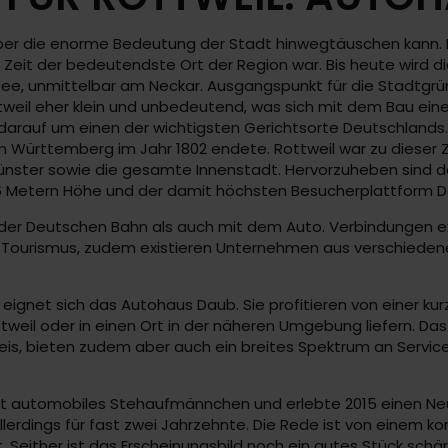
 über die enorme Bedeutung der Stadt hinwegtäuschen kann. 
Zeit der bedeutendste Ort der Region war. Bis heute wird d
ee, unmittelbar am Neckar. Ausgangspunkt für die Stadtgrün
tweil eher klein und unbedeutend, was sich mit dem Bau ein
darauf um einen der wichtigsten Gerichtsorte Deutschlands. 
m Württemberg im Jahr 1802 endete. Rottweil war zu dieser Z
ünster sowie die gesamte Innenstadt. Hervorzuheben sind d
6 Metern Höhe und der damit höchsten Besucherplattform D
n der Deutschen Bahn als auch mit dem Auto. Verbindungen e
m Tourismus, zudem existieren Unternehmen aus verschieden
eignet sich das Autohaus Daub. Sie profitieren von einer ku
ttweil oder in einen Ort in der näheren Umgebung liefern. Da
is, bieten zudem aber auch ein breites Spektrum an Servicele
e Art automobiles Stehaufmännchen und erlebte 2015 einen N
lerdings für fast zwei Jahrzehnte. Die Rede ist von einem ko
t. Seither ist das Erscheinungsbild noch ein gutes Stück s