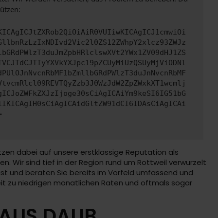
ützen:
KICAgICJtZXRob2QiOiAiR0VUIiwKICAgICJ1cmwiOi
GllbnRzLzIxNDIvd2Vic2l0ZS12ZWhpY2xlcz93ZWJz
lbGRdPWlzT3duJmZpbHRlclswXVt2YWx1ZV09dHJ1ZS
TVCJTdCJTIyYXVkYXJpc19pZCUyMiUzQSUyMjViODNl
dPUlOJnNvcnRbMF1bZmllbGRdPWlzT3duJnNvcnRbMF
VtvcmRlcl09REVTQyZzb3J0WzJdW2ZpZWxkXT1wcmlj
gICJoZWFkZXJzIjoge30sCiAgICAiYm9keSI6IG51bG
iIKICAgIH0sCiAgICAidGltZW91dCI6IDAsCiAgICAi
=
etzen dabei auf unsere erstklassige Reputation als
n. Wir sind tief in der Region rund um Rottweil verwurzelt
rei ist und beraten Sie bereits im Vorfeld umfassend und
eit zu niedrigen monatlichen Raten und oftmals sogar
HAUS DAUB