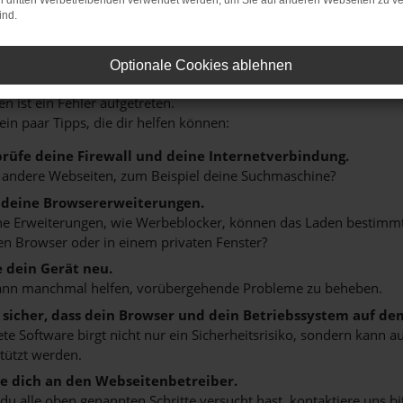
on dritten Werbetreibenden verwendet werden, um Sie auf anderen Webseiten zu ve
ind.
HLER: NETWORK ERROR
Optionale Cookies ablehnen
n ist ein Fehler aufgetreten.
 ein paar Tipps, die dir helfen können:
rüfe deine Firewall und deine Internetverbindung.
 andere Webseiten, zum Beispiel deine Suchmaschine?
 deine Browsererweiterungen.
 Erweiterungen, wie Werbeblocker, können das Laden bestimmter 
n Browser oder in einem privaten Fenster?
e dein Gerät neu.
ann manchmal helfen, vorübergehende Probleme zu beheben.
e sicher, dass dein Browser und dein Betriebssystem auf de
ete Software birgt nicht nur ein Sicherheitsrisiko, sondern kann
tützt werden.
 dich an den Webseitenbetreiber.
u alle oben genannten Schritte versucht hast, kontaktiere uns 