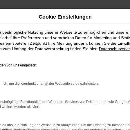
Cookie Einstellungen
ie bestmögliche Nutzung unserer Webseite zu ermöglichen und unsere
hierbei Ihre Präferenzen und verarbeiten Daten für Marketing und Stati
 Lieferservice nach Rottweil
einem späteren Zeitpunkt Ihre Meinung ändern, können Sie die Einwillig
en zum Umfang der Datenverarbeitung finden Sie hier:
Datenschutzerkl
l günstig kaufen | Liefers
en von uns eingesetzt:
TKLASSIG FÜR ROTTWEI
rlich, um die Kernfunktionalität der Webseite zu gewährleisten.
 in Rottweil. Bei diesem Fahrzeug gehen Vernunftsargumente 
ki Vitara ist die Ausstattung. Unabhängig davon, ob Sie sich
 Sie ein rundum tadelloses Modell. Wir vom Autohaus Daub b
estmögliche Funktionalität der Webseite. Services von Drittanbietern wie Google 
eitere werden aktiviert.
ndermodelle. Wenn Sie Ihre Mobilität auf den Straßen von 
 es uns, die Nutzung der Webseite zu analysieren, um die Leistung zu messen u