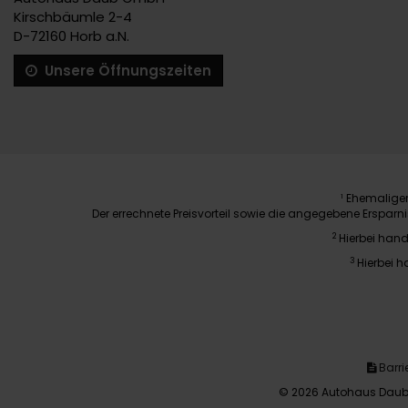
Kirschbäumle 2-4
D-72160 Horb a.N.
Unsere Öffnungszeiten
Ehemaliger 
1
Der errechnete Preisvorteil sowie die angegebene Erspar
2
Hierbei hand
3
Hierbei h
Barrie
© 2026 Autohaus Daub 