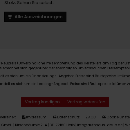
Stolz. Sehen Sie selbst:
Alle Auszeichnungen
Neupreis (Unverbindliche Preisempfehlung des Herstellers am Tag der Ers
nis errechnet sich gegenüber der ehemaligen unverbindlichen Preisempfehl
elt es sich um ein Finanzierungs-Angebot. Preise sind Bruttopreise. Irrtüme
andelt es sich um ein Leasing-Angebot. Preise sind Bruttopreise. Irrtümer v
Vertrag kündigen
Vertrag widerrufen
refreiheit
Impressum
Datenschutz
AGB
Cookie Einste
GmbH | Kirschbäumle 2-4 | DE-72160 Horb | info@autohaus-daub.de |
We