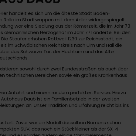
Hier handelt es sich um die älteste Stadt Baden-
ie Rolle im Stadtwappen mit dem Adler widergespiegelt.
dung war eine Siedlung aus der Römerzeit, die im Jahr 73
es alemannischen Herzogshof im Jahr 771 änderte. Bei den
Die Staufer erhoben Rottweil 1230 zur Reichsstadt, ein
eit im Schwäbischen Reichskreis nach Ulm und Hall die
abei das Schwarze Tor, der Hochturm und das Alte
eutschlands.
xistieren sowohl durch zwei Bundesstraßen als auch über
en technischen Bereichen sowie ein großes Krankenhaus
rzen Anfahrt und einem rundum perfekten Service. Hierzu
s Autohaus Daub ist ein Familienbetrieb in der zweiten
istungen an. Unser Tradition und Erfahrung reicht bis ins
eustart. Zuvor war ein Modell desselben Namens schon
mpakten SUV, das noch ein Stück kleiner als der SX-4
chärfer und es wurden zudem einige Chromelemente