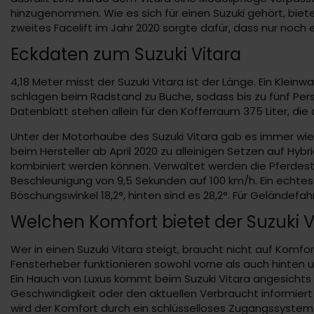
hinzugenommen. Wie es sich für einen Suzuki gehört, biete
zweites Facelift im Jahr 2020 sorgte dafür, dass nur noch 
Eckdaten zum Suzuki Vitara
4,18 Meter misst der Suzuki Vitara ist der Länge. Ein Klei
schlagen beim Radstand zu Buche, sodass bis zu fünf Pe
Datenblatt stehen allein für den Kofferraum 375 Liter, die
Unter der Motorhaube des Suzuki Vitara gab es immer wie
beim Hersteller ab April 2020 zu alleinigen Setzen auf Hybr
kombiniert werden können. Verwaltet werden die Pferdest
Beschleunigung von 9,5 Sekunden auf 100 km/h. Ein echtes H
Böschungswinkel 18,2°, hinten sind es 28,2°. Für Geländefah
Welchen Komfort bietet der Suzuki V
Wer in einen Suzuki Vitara steigt, braucht nicht auf Komfor
Fensterheber funktionieren sowohl vorne als auch hinten u
Ein Hauch von Luxus kommt beim Suzuki Vitara angesichts d
Geschwindigkeit oder den aktuellen Verbraucht informier
wird der Komfort durch ein schlüsselloses Zugangssystem