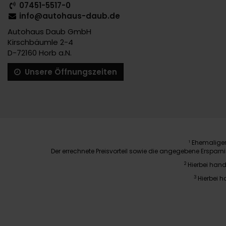
07451-5517-0
info@autohaus-daub.de
Autohaus Daub GmbH
Kirschbäumle 2-4
D-72160 Horb a.N.
Unsere Öffnungszeiten
Ehemaliger 
1
Der errechnete Preisvorteil sowie die angegebene Erspar
2
Hierbei hand
3
Hierbei h