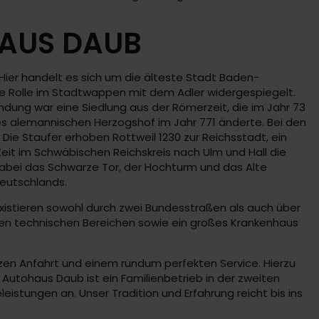
HAUS DAUB
Hier handelt es sich um die älteste Stadt Baden-
ie Rolle im Stadtwappen mit dem Adler widergespiegelt.
dung war eine Siedlung aus der Römerzeit, die im Jahr 73
es alemannischen Herzogshof im Jahr 771 änderte. Bei den
Die Staufer erhoben Rottweil 1230 zur Reichsstadt, ein
eit im Schwäbischen Reichskreis nach Ulm und Hall die
abei das Schwarze Tor, der Hochturm und das Alte
eutschlands.
xistieren sowohl durch zwei Bundesstraßen als auch über
en technischen Bereichen sowie ein großes Krankenhaus
rzen Anfahrt und einem rundum perfekten Service. Hierzu
s Autohaus Daub ist ein Familienbetrieb in der zweiten
istungen an. Unser Tradition und Erfahrung reicht bis ins