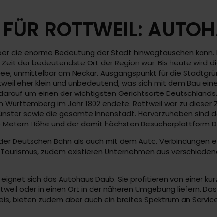
FÜR ROTTWEIL: AUTO
 über die enorme Bedeutung der Stadt hinwegtäuschen kann. 
Zeit der bedeutendste Ort der Region war. Bis heute wird d
ee, unmittelbar am Neckar. Ausgangspunkt für die Stadtgrün
tweil eher klein und unbedeutend, was sich mit dem Bau ein
darauf um einen der wichtigsten Gerichtsorte Deutschlands. 
m Württemberg im Jahr 1802 endete. Rottweil war zu dieser Z
ünster sowie die gesamte Innenstadt. Hervorzuheben sind d
6 Metern Höhe und der damit höchsten Besucherplattform D
n der Deutschen Bahn als auch mit dem Auto. Verbindungen e
m Tourismus, zudem existieren Unternehmen aus verschieden
eignet sich das Autohaus Daub. Sie profitieren von einer ku
ttweil oder in einen Ort in der näheren Umgebung liefern. Da
is, bieten zudem aber auch ein breites Spektrum an Servicele