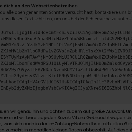
 dich an den Webseitenbetreiber.
u alle oben genannten Schritte versucht hast, kontaktiere uns 
 uns diesen Text schicken, um uns bei der Fehlersuche zu unterst
CJuYW1lIjogIk5ldHdvcmtFcnJvciIsCiAgImNvbmZpZyI6IHs
0cHM6Ly9hcGkueC5ha3MtcHJvZC5hdWRhcmlzLm5ldC92MS9jb
TVmMGZmNzZjYzJkYzE1NDI4OTVmYjE5MiZmaWx0ZXJbMF1bZml
0ZXJbMV1bZmllbGRdPW1vZGVsJmZpbHRlclsxXVt2YWx1ZV09J
GE5YTUyMzAyNTAwMjNmOSUyMiU3RCU1RCZmaWx0ZXJbMV1bb3B
0ZXJbMl1bdmFsdWVdPSU1QiUyMlVTRUQlMjIlNUQmZmlsdGVyW
zBdW29yZGVyXT1ERVNDJnNvcnRbMV1bZmllbGRdPWlzVG9wJnN
pY2Umc29ydFsyXVtvcmRlcl09QVNDJmxpbWl0PTIwJnNraXA9M
WxsLAogICAgImV4cGVjdCI6IHsKICAgICAgInJlc3BvbnNlVHl
gInByb2dyZXNzIjogbnVsbCwKICAgICJyaXNreSI6IGZhbHNlC
uen wir genau hin und achten zudem auf große Auswahl. Unser
ne sind wir bereits, jeden Suzuki Vitara Gebrauchtwagen dir
, was sich auch in der In-Zahlung-Nahme Ihres aktuellen Ge
 zumeist in monatlich kleinen Raten abbezahlt. Auf diese 