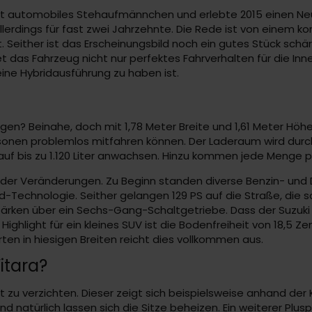
e Art automobiles Stehaufmännchen und erlebte 2015 einen N
lerdings für fast zwei Jahrzehnte. Die Rede ist von einem ko
t. Seither ist das Erscheinungsbild noch ein gutes Stück s
t das Fahrzeug nicht nur perfektes Fahrverhalten für die Inn
eine Hybridausführung zu haben ist.
nwagen? Beinahe, doch mit 1,78 Meter Breite und 1,61 Meter Hö
rsonen problemlos mitfahren können. Der Laderaum wird dur
 auf bis zu 1.120 Liter anwachsen. Hinzu kommen jede Menge p
der Veränderungen. Zu Beginn standen diverse Benzin- und 
id-Technologie. Seither gelangen 129 PS auf die Straße, die s
ärken über ein Sechs-Gang-Schaltgetriebe. Dass der Suzuki 
ighlight für ein kleines SUV ist die Bodenfreiheit von 18,5 Z
rten in hiesigen Breiten reicht dies vollkommen aus.
itara?
t zu verzichten. Dieser zeigt sich beispielsweise anhand der 
nd natürlich lassen sich die Sitze beheizen. Ein weiterer P