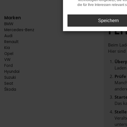
Technologien eingesetzt, die v
die für Ihre Interessen relevant s
Marken
Speichern
BMW
FE
Mercedes-Benz
Audi
Renault
Beim Lade
Kia
Hier sind
Opel
VW
Überp
Ford
Laden
Hyundai
Prüfe
Suzuki
Manche
Seat
andere
Škoda
Start
Das k
Stell
Veralt
unters