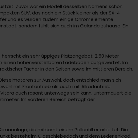
eustart. Zuvor war ein Modell desselben Namens schon
mpakten SUV, das noch ein Stück kleiner als der SX-4
chärfer und es wurden zudem einige Chromelemente
enstadt, sondern fühlt sich auch im Gelände zuhause. Ein
he herrscht ein sehr üppiges Platzangebot. 2,50 Meter
ch einen höhenverstellbaren Ladeboden aufgewertet. Im
raktischer Fächer in den Seiten sowie im mittleren Bereich.
Dieselmotoren zur Auswahl, doch entschied man sich
owohl mit Frontantrieb als auch mit Allradantrieb
Vitara auch rasant unterwegs sein kann, untermauert die
entimeter. Im vorderen Bereich beträgt der
Klimaanlage, die mitsamt einem Pollenfilter arbeitet. Die
luspunkt besteht im Glasschiebedach und dem Lederlenkrad.