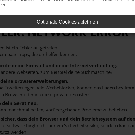
on dritten Werbetreibenden verwendet werden, um Sie auf anderen Webseiten zu ve
ind.
Optionale Cookies ablehnen
HLER: NETWORK ERROR
n ist ein Fehler aufgetreten.
 ein paar Tipps, die dir helfen können:
rüfe deine Firewall und deine Internetverbindung.
 andere Webseiten, zum Beispiel deine Suchmaschine?
 deine Browsererweiterungen.
 Erweiterungen, wie Werbeblocker, können das Laden bestimmter 
n Browser oder in einem privaten Fenster?
e dein Gerät neu.
ann manchmal helfen, vorübergehende Probleme zu beheben.
e sicher, dass dein Browser und dein Betriebssystem auf de
ete Software birgt nicht nur ein Sicherheitsrisiko, sondern kann
tützt werden.