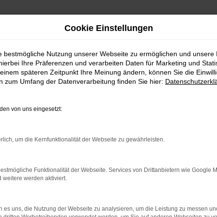
Cookie Einstellungen
ie bestmögliche Nutzung unserer Webseite zu ermöglichen und unsere
hierbei Ihre Präferenzen und verarbeiten Daten für Marketing und Stati
wagen | Lieferservice nach Rottweil
einem späteren Zeitpunkt Ihre Meinung ändern, können Sie die Einwillig
en zum Umfang der Datenverarbeitung finden Sie hier:
Datenschutzerkl
wagen | Lieferservice na
en von uns eingesetzt:
TWEIL – IHR SUZUKI V
rlich, um die Kernfunktionalität der Webseite zu gewährleisten.
il suchen, empfehlen wir Ihnen einen Suzuki Vitara Gebrauch
estmögliche Funktionalität der Webseite. Services von Drittanbietern wie Google 
eitere werden aktiviert.
ch längst auf dem Weg zu einem Klassiker. Kennzeichnend ist
r Rottweil im Autohaus Daub kaufen, profitieren Sie von u
erst dann zufrieden, wenn keinerlei Mängel mehr existieren u
 es uns, die Nutzung der Webseite zu analysieren, um die Leistung zu messen u