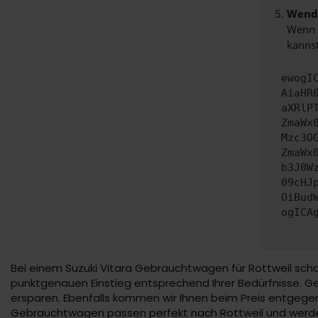
Wende
Wenn d
kannst
ewogI
AiaHR
aXRlP
ZmaWx
Mzc3O
ZmaWx
b3J0W
09cHJ
OiBud
ogICA
Bei einem Suzuki Vitara Gebrauchtwagen für Rottweil scha
punktgenauen Einstieg entsprechend Ihrer Bedürfnisse. Ger
ersparen. Ebenfalls kommen wir Ihnen beim Preis entgegen
Gebrauchtwagen passen perfekt nach Rottweil und werden