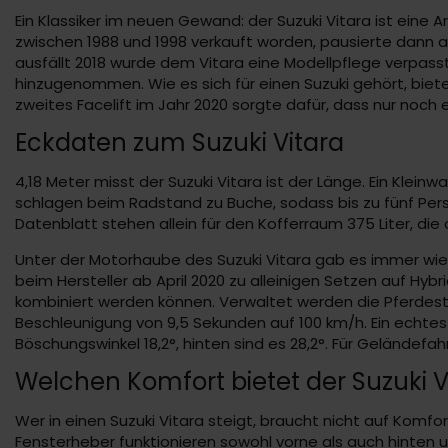
Ein Klassiker im neuen Gewand: der Suzuki Vitara ist ein
zwischen 1988 und 1998 verkauft worden, pausierte dann al
ausfällt 2018 wurde dem Vitara eine Modellpflege verpass
hinzugenommen. Wie es sich für einen Suzuki gehört, biete
zweites Facelift im Jahr 2020 sorgte dafür, dass nur noch 
Eckdaten zum Suzuki Vitara
4,18 Meter misst der Suzuki Vitara ist der Länge. Ein Klei
schlagen beim Radstand zu Buche, sodass bis zu fünf Pe
Datenblatt stehen allein für den Kofferraum 375 Liter, die
Unter der Motorhaube des Suzuki Vitara gab es immer wie
beim Hersteller ab April 2020 zu alleinigen Setzen auf Hybr
kombiniert werden können. Verwaltet werden die Pferdest
Beschleunigung von 9,5 Sekunden auf 100 km/h. Ein echtes H
Böschungswinkel 18,2°, hinten sind es 28,2°. Für Geländefah
Welchen Komfort bietet der Suzuki V
Wer in einen Suzuki Vitara steigt, braucht nicht auf Komfor
Fensterheber funktionieren sowohl vorne als auch hinten u