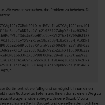
bitte. Wir werden versuchen, das Problem zu beheben. Du
ützen:
KICAgICJtZXRob2QiOiAiR0VUIiwKICAgICJ1cmwiOi
GllbnRzLzIxNDIvd2Vic2l0ZS12ZWhpY2xlcz93ZWJz
lbGRdPWlzT3duJmZpbHRlclswXVt2YWx1ZV09dHJ1ZS
TVCJTdCJTIyYXVkYXJpc19pZCUyMiUzQSUyMjViODNl
dPUlOJmZpbHRlclsyXVtmaWVsZF09dXNhZ2VTdGF0ZS
zJdW29wXT1JTiZzb3J0WzBdW2ZpZWxkXT1pc093biZz
vcnRbMV1bb3JkZXJdPURFU0Mmc29ydFsyXVtmaWVsZF
CIsCiAgICAiaGVhZGVycyI6IHt9LAogICAgImJvZHki
wZSI6ICIiCiAgICB9LAogICAgInRpbWVvdXQiOiAwLA
iAgfQp9
 Sortiment ist vielfältig und ermöglicht Ihnen einen
ekt nach Rottweil zu liefern und Ihnen damit einen Weg zu
brauchtwagens widerspiegelt. Unsere Suzuki Vitara
Weise schonen Sie Ihr Budget und genießen dennoch Ihre