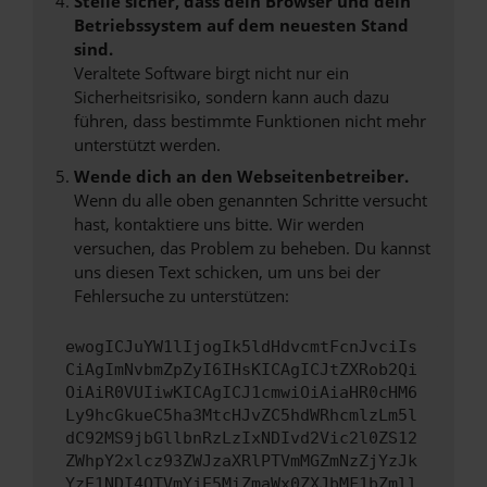
Stelle sicher, dass dein Browser und dein
Betriebssystem auf dem neuesten Stand
sind.
Veraltete Software birgt nicht nur ein
Sicherheitsrisiko, sondern kann auch dazu
führen, dass bestimmte Funktionen nicht mehr
unterstützt werden.
Wende dich an den Webseitenbetreiber.
Wenn du alle oben genannten Schritte versucht
hast, kontaktiere uns bitte. Wir werden
versuchen, das Problem zu beheben. Du kannst
uns diesen Text schicken, um uns bei der
Fehlersuche zu unterstützen:
ewogICJuYW1lIjogIk5ldHdvcmtFcnJvciIs
CiAgImNvbmZpZyI6IHsKICAgICJtZXRob2Qi
OiAiR0VUIiwKICAgICJ1cmwiOiAiaHR0cHM6
Ly9hcGkueC5ha3MtcHJvZC5hdWRhcmlzLm5l
dC92MS9jbGllbnRzLzIxNDIvd2Vic2l0ZS12
ZWhpY2xlcz93ZWJzaXRlPTVmMGZmNzZjYzJk
YzE1NDI4OTVmYjE5MiZmaWx0ZXJbMF1bZmll