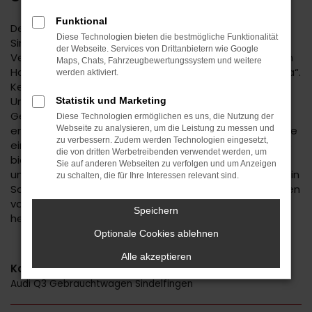
Funktional
Der Audi Q3 ist eine kluge Wahl für Ihre Mobilität in
Diese Technologien bieten die bestmögliche Funktionalität
Sindelfingen. Bei diesem Fahrzeug gehen
der Webseite. Services von Drittanbietern wie Google
Vernunftsargumente und emotionale Aspekte Hand in
Maps, Chats, Fahrzeugbewertungssystem und weitere
Hand und geben beide den Ausschlag für ein klares „Ja“.
werden aktiviert.
Kennzeichnend für den Audi Q3 ist die Ausstattung.
Unabhängig davon, ob Sie sich für einen
Statistik und Marketing
Gebrauchtwagen und damit für ein älteres Baujahr
Diese Technologien ermöglichen es uns, die Nutzung der
entscheiden oder einen Neuwagen wählen erhalten Sie
Webseite zu analysieren, um die Leistung zu messen und
zu verbessern. Zudem werden Technologien eingesetzt,
ein rundum tadelloses Modell. Wir vom Autohaus Daub
die von dritten Werbetreibenden verwendet werden, um
bieten Ihnen den Audi Q3 zu einem exzellenten Preis
Sie auf anderen Webseiten zu verfolgen und um Anzeigen
und ermöglichen zudem immer wieder das Einsteigen in
zu schalten, die für Ihre Interessen relevant sind.
Sondermodelle. Wenn Sie Ihre Mobilität auf den Straßen
von Sindelfingen und Umgebung auf ein neues Level
Speichern
heben möchten, ist der Audi Q3 bestens geeignet.
Optionale Cookies ablehnen
Alle akzeptieren
Kategorie
Audi Q3 Gebrauchtwagen Sindelfingen