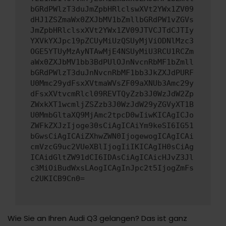
bGRdPWlzT3duJmZpbHRlclswXVt2YWx1ZV09
dHJ1ZSZmaWx0ZXJbMV1bZmllbGRdPW1vZGVs
JmZpbHRlclsxXVt2YWx1ZV09JTVCJTdCJTIy
YXVkYXJpc19pZCUyMiUzQSUyMjViODNlMzc3
OGE5YTUyMzAyNTAwMjE4NSUyMiU3RCU1RCZm
aWx0ZXJbMV1bb3BdPUlOJnNvcnRbMF1bZmll
bGRdPWlzT3duJnNvcnRbMF1bb3JkZXJdPURF
U0Mmc29ydFsxXVtmaWVsZF09aXNUb3Amc29y
dFsxXVtvcmRlcl09REVTQyZzb3J0WzJdW2Zp
ZWxkXT1wcmljZSZzb3J0WzJdW29yZGVyXT1B
U0MmbGltaXQ9MjAmc2tpcD0wIiwKICAgICJo
ZWFkZXJzIjoge30sCiAgICAiYm9keSI6IG51
bGwsCiAgICAiZXhwZWN0IjogewogICAgICAi
cmVzcG9uc2VUeXBlIjogIiIKICAgIH0sCiAg
ICAidGltZW91dCI6IDAsCiAgICAicHJvZ3Jl
c3MiOiBudWxsLAogICAgInJpc2t5IjogZmFs
c2UKICB9Cn0=
Wie Sie an Ihren Audi Q3 gelangen? Das ist ganz