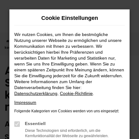
Zum
Hauptinhalt
Cookie Einstellungen
springen
Wir nutzen Cookies, um Ihnen die bestmögliche
Nutzung unserer Webseite zu ermöglichen und unsere
Startseite
Sindelfingen
Audi
Audi Q3 in Sindelfingen günstig
Kommunikation mit Ihnen zu verbessern. Wir
kaufen | Lieferservice nach Sindelfingen
berücksichtigen hierbei Ihre Präferenzen und
verarbeiten Daten für Marketing und Statistiken nur,
wenn Sie uns Ihre Einwilligung geben. Wenn Sie zu
Audi Q3 in
einem späteren Zeitpunkt Ihre Meinung ändern, können
Sie die Einwilligung jederzeit für die Zukunft widerrufen.
Sindelfingen günstig
Weitere Informationen zum Umfang der
Datenverarbeitung finden Sie hier:
kaufen | Lieferservice
Datenschutzerklärung
,
Cookie-Richtlinie
.
nach Sindelfingen
Impressum
Folgende Kategorien von Cookies werden von uns eingesetzt:
AUDI Q3 – ERSTKLASSIG FÜR
Essentiell
Diese Technologien sind erforderlich, um die
SINDELFINGEN GEEIGNET
Kernfunktionalität der Webseite zu gewährleisten.