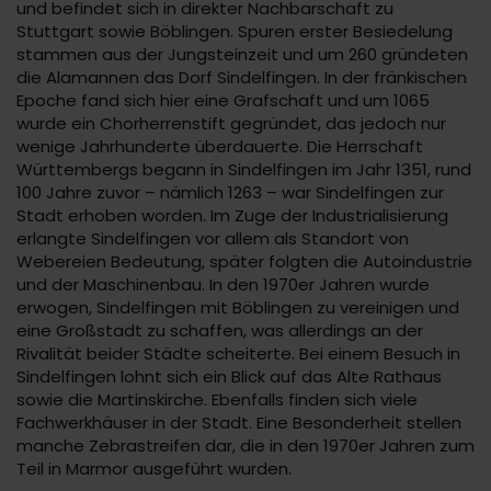
und befindet sich in direkter Nachbarschaft zu
Stuttgart sowie Böblingen. Spuren erster Besiedelung
stammen aus der Jungsteinzeit und um 260 gründeten
die Alamannen das Dorf Sindelfingen. In der fränkischen
Epoche fand sich hier eine Grafschaft und um 1065
wurde ein Chorherrenstift gegründet, das jedoch nur
wenige Jahrhunderte überdauerte. Die Herrschaft
Württembergs begann in Sindelfingen im Jahr 1351, rund
100 Jahre zuvor – nämlich 1263 – war Sindelfingen zur
Stadt erhoben worden. Im Zuge der Industrialisierung
erlangte Sindelfingen vor allem als Standort von
Webereien Bedeutung, später folgten die Autoindustrie
und der Maschinenbau. In den 1970er Jahren wurde
erwogen, Sindelfingen mit Böblingen zu vereinigen und
eine Großstadt zu schaffen, was allerdings an der
Rivalität beider Städte scheiterte. Bei einem Besuch in
Sindelfingen lohnt sich ein Blick auf das Alte Rathaus
sowie die Martinskirche. Ebenfalls finden sich viele
Fachwerkhäuser in der Stadt. Eine Besonderheit stellen
manche Zebrastreifen dar, die in den 1970er Jahren zum
Teil in Marmor ausgeführt wurden.