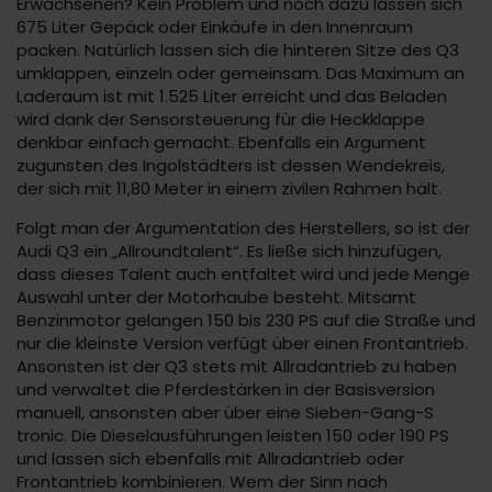
Erwachsenen? Kein Problem und noch dazu lassen sich
675 Liter Gepäck oder Einkäufe in den Innenraum
packen. Natürlich lassen sich die hinteren Sitze des Q3
umklappen, einzeln oder gemeinsam. Das Maximum an
Laderaum ist mit 1.525 Liter erreicht und das Beladen
wird dank der Sensorsteuerung für die Heckklappe
denkbar einfach gemacht. Ebenfalls ein Argument
zugunsten des Ingolstädters ist dessen Wendekreis,
der sich mit 11,80 Meter in einem zivilen Rahmen hält.
Folgt man der Argumentation des Herstellers, so ist der
Audi Q3 ein „Allroundtalent“. Es ließe sich hinzufügen,
dass dieses Talent auch entfaltet wird und jede Menge
Auswahl unter der Motorhaube besteht. Mitsamt
Benzinmotor gelangen 150 bis 230 PS auf die Straße und
nur die kleinste Version verfügt über einen Frontantrieb.
Ansonsten ist der Q3 stets mit Allradantrieb zu haben
und verwaltet die Pferdestärken in der Basisversion
manuell, ansonsten aber über eine Sieben-Gang-S
tronic. Die Dieselausführungen leisten 150 oder 190 PS
und lassen sich ebenfalls mit Allradantrieb oder
Frontantrieb kombinieren. Wem der Sinn nach