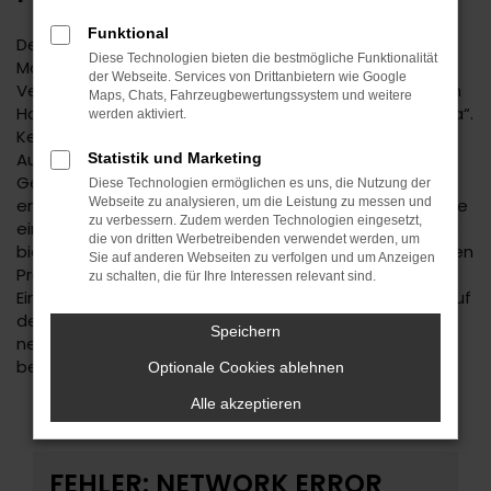
Funktional
Der Hyundai TUCSON ist eine kluge Wahl für Ihre
Diese Technologien bieten die bestmögliche Funktionalität
Mobilität in Sindelfingen. Bei diesem Fahrzeug gehen
der Webseite. Services von Drittanbietern wie Google
Vernunftsargumente und emotionale Aspekte Hand in
Maps, Chats, Fahrzeugbewertungssystem und weitere
Hand und geben beide den Ausschlag für ein klares „Ja“.
werden aktiviert.
Kennzeichnend für den Hyundai TUCSON ist die
Ausstattung. Unabhängig davon, ob Sie sich für einen
Statistik und Marketing
Gebrauchtwagen und damit für ein älteres Baujahr
Diese Technologien ermöglichen es uns, die Nutzung der
entscheiden oder einen Neuwagen wählen erhalten Sie
Webseite zu analysieren, um die Leistung zu messen und
zu verbessern. Zudem werden Technologien eingesetzt,
ein rundum tadelloses Modell. Wir vom Autohaus Daub
die von dritten Werbetreibenden verwendet werden, um
bieten Ihnen den Hyundai TUCSON zu einem exzellenten
Sie auf anderen Webseiten zu verfolgen und um Anzeigen
Preis und ermöglichen zudem immer wieder das
zu schalten, die für Ihre Interessen relevant sind.
Einsteigen in Sondermodelle. Wenn Sie Ihre Mobilität auf
den Straßen von Sindelfingen und Umgebung auf ein
Speichern
neues Level heben möchten, ist der Hyundai TUCSON
bestens geeignet.
Optionale Cookies ablehnen
Alle akzeptieren
FEHLER: NETWORK ERROR