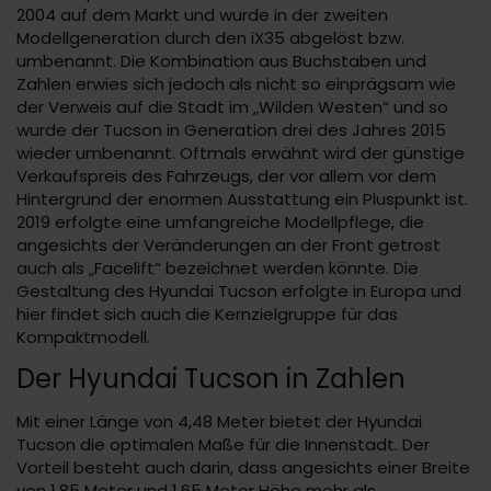
2004 auf dem Markt und wurde in der zweiten
Modellgeneration durch den iX35 abgelöst bzw.
umbenannt. Die Kombination aus Buchstaben und
Zahlen erwies sich jedoch als nicht so einprägsam wie
der Verweis auf die Stadt im „Wilden Westen“ und so
wurde der Tucson in Generation drei des Jahres 2015
wieder umbenannt. Oftmals erwähnt wird der günstige
Verkaufspreis des Fahrzeugs, der vor allem vor dem
Hintergrund der enormen Ausstattung ein Pluspunkt ist.
2019 erfolgte eine umfangreiche Modellpflege, die
angesichts der Veränderungen an der Front getrost
auch als „Facelift“ bezeichnet werden könnte. Die
Gestaltung des Hyundai Tucson erfolgte in Europa und
hier findet sich auch die Kernzielgruppe für das
Kompaktmodell.
Der Hyundai Tucson in Zahlen
Mit einer Länge von 4,48 Meter bietet der Hyundai
Tucson die optimalen Maße für die Innenstadt. Der
Vorteil besteht auch darin, dass angesichts einer Breite
von 1,85 Meter und 1,65 Meter Höhe mehr als