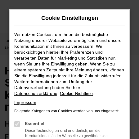
Zum
Hauptinhalt
Cookie Einstellungen
springen
Wir nutzen Cookies, um Ihnen die bestmögliche
Nutzung unserer Webseite zu ermöglichen und unsere
Startseite
Sindelfingen
Hyundai
Hyundai TUCSON in
Kommunikation mit Ihnen zu verbessern. Wir
Sindelfingen günstig kaufen | Lieferservice nach Sindelfingen
berücksichtigen hierbei Ihre Präferenzen und
verarbeiten Daten für Marketing und Statistiken nur,
wenn Sie uns Ihre Einwilligung geben. Wenn Sie zu
Hyundai TUCSON in
einem späteren Zeitpunkt Ihre Meinung ändern, können
Sie die Einwilligung jederzeit für die Zukunft widerrufen.
Sindelfingen günstig
Weitere Informationen zum Umfang der
Datenverarbeitung finden Sie hier:
kaufen | Lieferservice
Datenschutzerklärung
,
Cookie-Richtlinie
.
nach Sindelfingen
Impressum
Folgende Kategorien von Cookies werden von uns eingesetzt:
HYUNDAI TUCSON – ERSTKLASSIG
Essentiell
Diese Technologien sind erforderlich, um die
FÜR SINDELFINGEN GEEIGNET
Kernfunktionalität der Webseite zu gewährleisten.