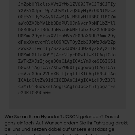
JmZpbHRlclsxXVt2YWx1ZV09JTVCJTdCJTIy
YXVkYXJpc19pZCUyMiUzQSUyMjViODNlMzc3
OGE5YTUyMzAyNTAwMjNiMSUyMiU3RCU1RCZm
aWx0ZXJbMV1bb3BdPUlOJnNvcnRbMF1bZmll
bGRdPWlzT3duJnNvcnRbMF1bb3JkZXJdPURF
U0Mmc29ydFsxXVtmaWVsZF09aXNUb3Amc29y
dFsxXVtvcmRlcl09REVTQyZzb3J0WzJdW2Zp
ZWxkXT1wcmljZSZzb3J0WzJdW29yZGVyXT1B
U0MmbGltaXQ9MjAmc2tpcD0wIiwKICAgICJo
ZWFkZXJzIjoge30sCiAgICAiYm9keSI6IG51
bGwsCiAgICAiZXhwZWN0IjogewogICAgICAi
cmVzcG9uc2VUeXBlIjogIiIKICAgIH0sCiAg
ICAidGltZW91dCI6IDAsCiAgICAicHJvZ3Jl
c3MiOiBudWxsLAogICAgInJpc2t5IjogZmFs
c2UKICB9Cn0=
Wie Sie an Ihren Hyundai TUCSON gelangen? Das ist
ganz einfach. Auf Wunsch ordern Sie Ihr Fahrzeug direkt
bei uns und setzen dabei auf unsere erstklassige