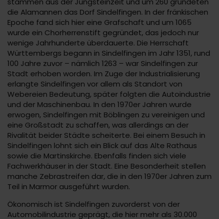
stammen aus der Jungsteinzeit und um 260 gründeten
die Alamannen das Dorf Sindelfingen. In der fränkischen
Epoche fand sich hier eine Grafschaft und um 1065
wurde ein Chorherrenstift gegründet, das jedoch nur
wenige Jahrhunderte überdauerte. Die Herrschaft
Württembergs begann in Sindelfingen im Jahr 1351, rund
100 Jahre zuvor – nämlich 1263 – war Sindelfingen zur
Stadt erhoben worden. Im Zuge der Industrialisierung
erlangte Sindelfingen vor allem als Standort von
Webereien Bedeutung, später folgten die Autoindustrie
und der Maschinenbau. In den 1970er Jahren wurde
erwogen, Sindelfingen mit Böblingen zu vereinigen und
eine Großstadt zu schaffen, was allerdings an der
Rivalität beider Städte scheiterte. Bei einem Besuch in
Sindelfingen lohnt sich ein Blick auf das Alte Rathaus
sowie die Martinskirche. Ebenfalls finden sich viele
Fachwerkhäuser in der Stadt. Eine Besonderheit stellen
manche Zebrastreifen dar, die in den 1970er Jahren zum
Teil in Marmor ausgeführt wurden.
Ökonomisch ist Sindelfingen zuvorderst von der
Automobilindustrie geprägt, die hier mehr als 30.000