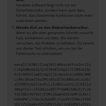
Veraltete Software birgt nicht nur ein
Sicherheitsrisiko, sondern kann auch dazu
führen, dass bestimmte Funktionen nicht mehr
unterstützt werden.
Wende dich an den Webseitenbetreiber.
Wenn du alle oben genannten Schritte versucht
hast, kontaktiere uns bitte. Wir werden
versuchen, das Problem zu beheben. Du kannst
uns diesen Text schicken, um uns bei der
Fehlersuche zu unterstützen:
ewogICJuYW1lIjogIk5ldHdvcmtFcnJvciIs
CiAgImNvbmZpZyI6IHsKICAgICJtZXRob2Qi
OiAiR0VUIiwKICAgICJ1cmwiOiAiaHR0cHM6
Ly9hcGkueC5ha3MtcHJvZC5hdWRhcmlzLm5l
dC92MS9jbGllbnRzLzIxNDIvd2Vic2l0ZS12
ZWhpY2xlcz93ZWJzaXRlPTVmMGZmNzZjYzJk
YzE1NDI4OTVmYjE5MiZmaWx0ZXJbMF1bZmll
bGRdPWlzT3duJmZpbHRlclswXVt2YWx1ZV09
dHJ1ZSZmaWx0ZXJbMV1bZmllbGRdPW1vZGVs