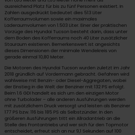
ausreichend Platz für bis zu fünf Personen existiert. In
Zahlen ausgedrückt bedeutet dies 513 Liter
Kofferraumvolumen sowie ein maximales
Laderaumvolumen von 1.503 Liter. Einer der praktischen
Vorzüge des Hyundai Tucson besteht darin, dass unter
dem Boden des Kofferraums noch 40 Liter zusätzlicher
Stauraum existieren. Bemerkenswert ist angesichts
dieses Dimensionen der minimale Wendekreis von
gerade einmal 10,80 Meter.
Die Motoren des Hyundai Tucson wurden zuletzt im Jahr
2018 gründlich auf Vordermann gebracht. Gefahren wird
wahlweise mit Benzin- oder Diesel-Aggregaten, wobei
der Einstieg in die Welt der Benziner mit 132 PS erfolgt.
Beim 1.6 GDI handelt es sich um den einzigen Motor
ohne Turbolader – alle anderen Ausführungen werden
mit zusätzlichem Druck versorgt und leisten als Benziner
177 PS bzw. 116 bis 185 PS als Selbstzünder. In den
größeren Ausführungen tritt ein Allradantrieb an die
Stelle des Frontantriebs und wer sich für den Topmotor
entscheidet, erfreut sich an nur 9,1 Sekunden auf 100