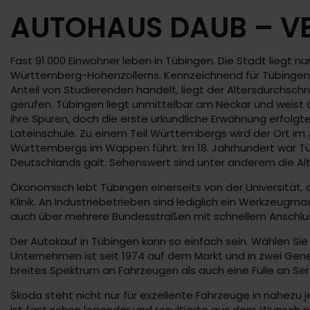
AUTOHAUS DAUB – VE
Fast 91.000 Einwohner leben in Tübingen. Die Stadt liegt 
Württemberg-Hohenzollerns. Kennzeichnend für Tübingen i
Anteil von Studierenden handelt, liegt der Altersdurchschn
gerufen. Tübingen liegt unmittelbar am Neckar und weist
ihre Spuren, doch die erste urkundliche Erwähnung erfolgte
Lateinschule. Zu einem Teil Württembergs wird der Ort im
Württembergs im Wappen führt. Im 18. Jahrhundert war Tü
Deutschlands galt. Sehenswert sind unter anderem die Al
Ökonomisch lebt Tübingen einerseits von der Universität, 
Klinik. An Industriebetrieben sind lediglich ein Werkzeug
auch über mehrere Bundesstraßen mit schnellem Anschlus
Der Autokauf in Tübingen kann so einfach sein. Wählen Sie 
Unternehmen ist seit 1974 auf dem Markt und in zwei Gene
breites Spektrum an Fahrzeugen als auch eine Fülle an Ser
Škoda steht nicht nur für exzellente Fahrzeuge in nahez
ist fast schon legendär und resultierte aus dem Wunsch n