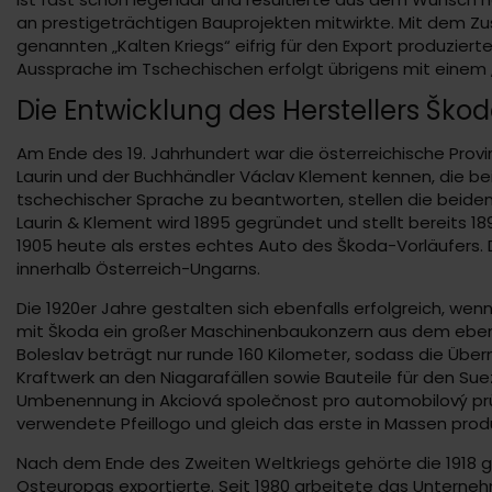
an prestigeträchtigen Bauprojekten mitwirkte. Mit dem
genannten „Kalten Kriegs“ eifrig für den Export produziert
Aussprache im Tschechischen erfolgt übrigens mit einem
Die Entwicklung des Herstellers Ško
Am Ende des 19. Jahrhundert war die österreichische Provi
Laurin und der Buchhändler Václav Klement kennen, die bei
tschechischer Sprache zu beantworten, stellen die beide
Laurin & Klement wird 1895 gegründet und stellt bereits 18
1905 heute als erstes echtes Auto des Škoda-Vorläufers. 
innerhalb Österreich-Ungarns.
Die 1920er Jahre gestalten sich ebenfalls erfolgreich, wenn
mit Škoda ein großer Maschinenbaukonzern aus dem ebenfa
Boleslav beträgt nur runde 160 Kilometer, sodass die Über
Kraftwerk an den Niagarafällen sowie Bauteile für den Su
Umbenennung in Akciová společnost pro automobilový průmy
verwendete Pfeillogo und gleich das erste in Massen produz
Nach dem Ende des Zweiten Weltkriegs gehörte die 1918 g
Osteuropas exportierte. Seit 1980 arbeitete das Unter