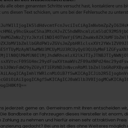
u alle oben genannten Schritte versucht hast, kontaktiere uns 
 uns diesen Text schicken, um uns bei der Fehlersuche zu unterst
CJuYW1lIjogIk5ldHdvcmtFcnJvciIsCiAgImNvbmZpZyI6IHs
0cHM6Ly9hcGkueC5ha3MtcHJvZC5hdWRhcmlzLm5ldC92MS9jb
TVmMGZmNzZjYzJkYzE1NDI4OTVmYjE5MiZmaWx0ZXJbMF1bZml
0ZXJbMV1bZmllbGRdPW1vZGVsJmZpbHRlclsxXVt2YWx1ZV09J
GE5YTUyMzAyNTAwMWU3MCUyMiU3RCUyQyU3QiUyMmF1ZGFyaXN
lMjIlN0QlMkMlN0IlMjJhdWRhcmlzX2lkJTIyJTNBJTIyNWNjO
lsxXVtvcF09SU4mc29ydFswXVtmaWVsZF09aXNPd24mc29ydFs
zb3J0WzFdW29yZGVyXT1ERVNDJnNvcnRbMl1bZmllbGRdPXBya
TAiLAogICAgImhlYWRlcnMiOiB7fSwKICAgICJib2R5IjogbnV
5cGUiOiAiIgogICAgfSwKICAgICJ0aW1lb3V0IjogMCwKICAgI
QogIH0KfQ==
ns jederzeit gerne an. Gemeinsam mit Ihren entscheiden wir,
 Bandbreite an Fahrzeugen dieses Hersteller ist enorm, die 
 Zahlung zu nehmen und hierfür einen sehr attraktiven Preis 
Finanzierung gedacht? Bei uns ist dies ohne Weiteres möglich