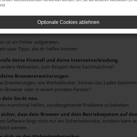
on dritten Werbetreibenden verwendet werden, um Sie auf anderen Webseiten zu ve
ind.
HLER: NETWORK ERROR
Optionale Cookies ablehnen
n ist ein Fehler aufgetreten.
 ein paar Tipps, die dir helfen können:
rüfe deine Firewall und deine Internetverbindung.
 andere Webseiten, zum Beispiel deine Suchmaschine?
 deine Browsererweiterungen.
 Erweiterungen, wie Werbeblocker, können das Laden bestimmter 
n Browser oder in einem privaten Fenster?
e dein Gerät neu.
ann manchmal helfen, vorübergehende Probleme zu beheben.
e sicher, dass dein Browser und dein Betriebssystem auf de
ete Software birgt nicht nur ein Sicherheitsrisiko, sondern kann
tützt werden.
 dich an den Webseitenbetreiber.