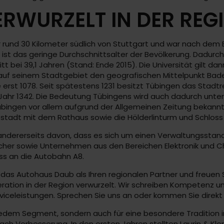
RWURZELT IN DER REG
nur rund 30 Kilometer südlich von Stuttgart und war nach dem
st das geringe Durchschnittsalter der Bevölkerung. Dadurch
itt bei 39,1 Jahren (Stand: Ende 2015). Die Universität gilt d
 auf seinem Stadtgebiet den geografischen Mittelpunkt Bade
 erst 1078. Seit spätestens 1231 besitzt Tübingen das Stadtr
 Jahr 1342. Die Bedeutung Tübingens wird auch dadurch unte
bingen vor allem aufgrund der Allgemeinen Zeitung bekannt,
tstadt mit dem Rathaus sowie die Hölderlinturm und Schlos
andererseits davon, dass es sich um einen Verwaltungsstando
macher sowie Unternehmen aus den Bereichen Elektronik und C
s an die Autobahn A8.
das Autohaus Daub als Ihren regionalen Partner und freuen Si
ration in der Region verwurzelt. Wir schreiben Kompetenz u
viceleistungen. Sprechen Sie uns an oder kommen Sie direkt 
u jedem Segment, sondern auch für eine besondere Traditio
ach Verbesserung. In den ersten Jahren stellten Laurin & K