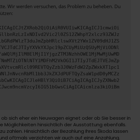
bitte. Wir werden versuchen, das Problem zu beheben. Du
ützen:
KICAgICJtZXRob2QiOiAiR0VUIiwKICAgICJ1cmwiOi
GllbnRzLzIxNDIvd2Vic2l0ZS12ZWhpY2xlcz93ZWJz
lbGRdPWlzT3duJmZpbHRlclswXVt2YWx1ZV09dHJ1ZS
TVCJTdCJTIyYXVkYXJpc19pZCUyMiUzQSUyMjViODNl
faWQlMjIlM0ElMjI1YjgzZTM3NzhhOWE1MjMwMjUwMD
TNmMTZiOTNlNTY1MDFhM2VkOGI1JTIyJTdEJTVEJmZp
wXVtvcmRlcl09REVTQyZzb3J0WzFdW2ZpZWxkXT1pc1
WNlJnNvcnRbMl1bb3JkZXJdPUFTQyZsaW1pdD0yMCZz
sbCwKICAgICJleHBlY3QiOiB7CiAgICAgICJyZXNwb2
CJwcm9ncmVzcyI6IG51bGwsCiAgICAicmlza3kiOiBm
 ob sich eher ein Neuwagen eignet oder ob Sie besser in
Möglichkeiten hinsichtlich der Ausstattung ebenfalls.
zu zahlen. Hinsichtlich der Bezahlung Ihres Škoda lassen
 und oftmals verzichten wir auch auf eine Anzahlung.