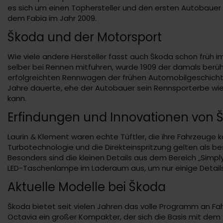
es sich um einen Tophersteller und den ersten Autobauer
dem Fabia im Jahr 2009.
Škoda und der Motorsport
Wie viele andere Hersteller fasst auch Škoda schon früh
selber bei Rennen mitfuhren, wurde 1909 der damals berü
erfolgreichten Rennwagen der frühen Automobilgeschichte.
Jahre dauerte, ehe der Autobauer sein Rennsporterbe wiede
kann.
Erfindungen und Innovationen von 
Laurin & Klement waren echte Tüftler, die ihre Fahrzeuge 
Turbotechnologie und die Direkteinspritzung gelten als be
Besonders sind die kleinen Details aus dem Bereich „Simpl
LED-Taschenlampe im Laderaum aus, um nur einige Detail
Aktuelle Modelle bei Škoda
Škoda bietet seit vielen Jahren das volle Programm an Fa
Octavia ein großer Kompakter, der sich die Basis mit dem 