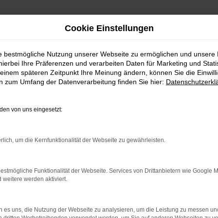
Cookie Einstellungen
ie bestmögliche Nutzung unserer Webseite zu ermöglichen und unsere
hierbei Ihre Präferenzen und verarbeiten Daten für Marketing und Stati
 nach Tübingen
einem späteren Zeitpunkt Ihre Meinung ändern, können Sie die Einwillig
en zum Umfang der Datenverarbeitung finden Sie hier:
Datenschutzerkl
ig kaufen | Lieferservic
en von uns eingesetzt:
UEN ŠKODA FÜR GRENZE
rlich, um die Kernfunktionalität der Webseite zu gewährleisten.
steht einerseits für Tradition, andererseits aber immer au
estmögliche Funktionalität der Webseite. Services von Drittanbietern wie Google 
eitere werden aktiviert.
übingen und Umgebung. Wir sind ein Familienunternehmen mit t
ellt. Kundinnen und Kunden aus Tübingen kennen und schätz
r Sie und Ihre Anliegen und liefern Fahrzeuge natürlich auch
 es uns, die Nutzung der Webseite zu analysieren, um die Leistung zu messen u