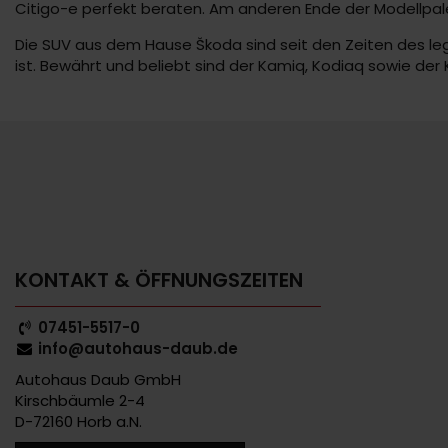
Citigo-e perfekt beraten. Am anderen Ende der Modellpal
Die SUV aus dem Hause Škoda sind seit den Zeiten des leg
ist. Bewährt und beliebt sind der Kamiq, Kodiaq sowie de
KONTAKT & ÖFFNUNGSZEITEN
07451-5517-0
info@autohaus-daub.de
Autohaus Daub GmbH
Kirschbäumle 2-4
D-72160 Horb a.N.