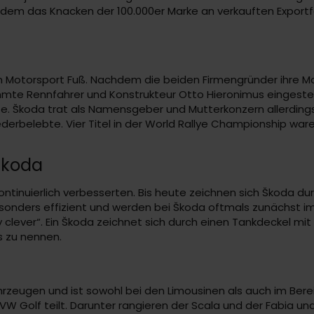
 dem das Knacken der 100.000er Marke an verkauften Exportf
 im Motorsport Fuß. Nachdem die beiden Firmengründer ihre 
hmte Rennfahrer und Konstrukteur Otto Hieronimus eingestel
 Škoda trat als Namensgeber und Mutterkonzern allerdings ni
rbelebte. Vier Titel in der World Rallye Championship waren
Škoda
kontinuierlich verbesserten. Bis heute zeichnen sich Škoda d
sonders effizient und werden bei Škoda oftmals zunächst im
y clever“. Ein Škoda zeichnet sich durch einen Tankdeckel m
s zu nennen.
hrzeugen und ist sowohl bei den Limousinen als auch im Bere
VW Golf teilt. Darunter rangieren der Scala und der Fabia u