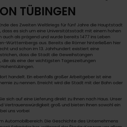
ION TÜBINGEN
 Ende des Zweiten Weltkriegs für fünf Jahre die Hauptstadt
, dass es sich um eine Universitätsstadt mit einem hohen
ann auch als prägend und wurde bereits 1477 ins Leben
n-Württembergs aus. Bereits die Römer hinterließen hier
echt und schon im 13. Jahrhundert existiert eine
rstrichen, dass die Stadt die Geweihstangen
 die als eine der wichtigsten Tageszeitungen
s Hohentübingen.
rt handelt. Ein ebenfalls großer Arbeitgeber ist eine
hemie zu nennen. Erreicht wird die Stadt mit der Bahn oder
e sich auf eine Lieferung direkt zu Ihnen nach Haus. Unser
nd Vertrauenswürdigkeit groß und bieten Ihnen sowohl ein
bei uns vorbei
n im Automobilbereich. Die Geschichte des Unternehmens
lement Fahrräder her, während der Škoda-Konzern vor allem