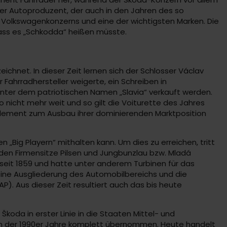
r Autoproduzent, der auch in den Jahren des so
es Volkswagenkonzerns und eine der wichtigsten Marken. Die
ass es „Schkodda“ heißen müsste.
chnet. In dieser Zeit lernen sich der Schlosser Václav
 Fahrradhersteller weigerte, ein Schreiben in
unter dem patriotischen Namen „Slavia“ verkauft werden.
to nicht mehr weit und so gilt die Voiturette des Jahres
& Klement zum Ausbau ihrer dominierenden Marktposition
n „Big Playern“ mithalten kann. Um dies zu erreichen, tritt
den Firmensitze Pilsen und Jungbunzlau bzw. Mladá
 seit 1859 und hatte unter anderem Turbinen für das
 eine Ausgliederung des Automobilbereichs und die
). Aus dieser Zeit resultiert auch das bis heute
da in erster Linie in die Staaten Mittel- und
n der 1990er Jahre komplett übernommen. Heute handelt