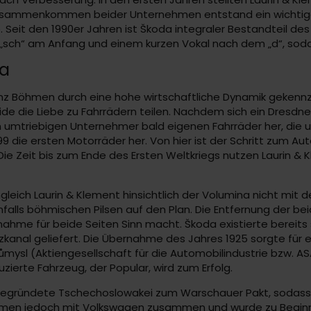
 Zusammenkommen beider Unternehmen entstand ein wichtige
e. Seit den 1990er Jahren ist Škoda integraler Bestandteil d
 „sch“ am Anfang und einem kurzen Vokal nach dem „d“, sod
da
nz Böhmen durch eine hohe wirtschaftliche Dynamik gekennzei
de die Liebe zu Fahrrädern teilen. Nachdem sich ein Dresdner
n umtriebigen Unternehmer bald eigenen Fahrräder her, die 
99 die ersten Motorräder her. Von hier ist der Schritt zum Au
Die Zeit bis zum Ende des Ersten Weltkriegs nutzen Laurin 
gleich Laurin & Klement hinsichtlich der Volumina nicht mit de
lls böhmischen Pilsen auf den Plan. Die Entfernung der bei
nahme für beide Seiten Sinn macht. Škoda existierte bereits
ezkanal geliefert. Die Übernahme des Jahres 1925 sorgte für
sl (Aktiengesellschaft für die Automobilindustrie bzw. ASAP
ierte Fahrzeug, der Popular, wird zum Erfolg.
egründete Tschechoslowakei zum Warschauer Pakt, sodass Ško
nehmen jedoch mit Volkswagen zusammen und wurde zu Begin