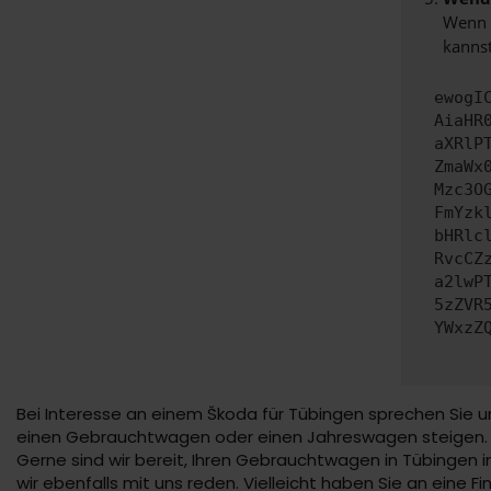
Wenn d
kannst
ewogI
AiaHR
aXRlP
ZmaWx
Mzc3O
FmYzk
bHRlc
RvcCZ
a2lwP
5zZVR
YWxzZ
Bei Interesse an einem Škoda für Tübingen sprechen Sie u
einen Gebrauchtwagen oder einen Jahreswagen steigen. Die
Gerne sind wir bereit, Ihren Gebrauchtwagen in Tübingen in
wir ebenfalls mit uns reden. Vielleicht haben Sie an eine 