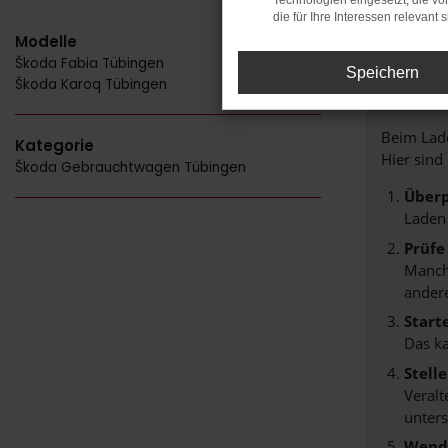
Technologien eingesetzt, die v
die für Ihre Interessen relevant s
Modelle
Škoda Fabia Tübingen
FE
Speichern
Škoda Karoq Tübingen
Beim Lade
Kategorie
Hier sind
Škoda Gebrauchtwagen Tübingen
Überp
Laden
Prüfe
Manche
andere
Start
Das k
Stell
Veralt
unters
Wende