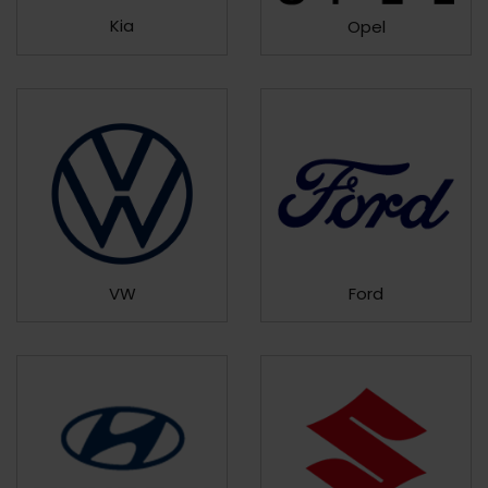
Kia
Opel
VW
Ford