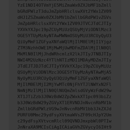
YzE1NDI4OTVmYjE5MiZmaWx0ZXJbMF1bZmll
bGRdPWlzT3duJmZpbHRlclswXVt2YWx1ZV09
dHJ1ZSZmaWx0ZXJbMV1bZmllbGRdPW1vZGVs
JmZpbHRlclsxXVt2YWx1ZV09JTVCJTdCJTIy
YXVkYXJpc19pZCUyMiUzQSUyMjViODNlMzc3
OGE5YTUyMzAyNTAwMWNmOSUyMiU3RCUyQyU3
QiUyMmF1ZGFyaXNfaWQlMjIlM0ElMjI1Yjgz
ZTM3NzhhOWE1MjMwMjUwMDFmZDAlMjIlN0Ql
MkMlN0IlMjJhdWRhcmlzX2lkJTIyJTNBJTIy
NWI4M2UzNzc4YTlhNTIzMDI1MDAyMDZmJTIy
JTdEJTJDJTdCJTIyYXVkYXJpc19pZCUyMiUz
QSUyMjViODNlMzc3OGE5YTUyMzAyNTAwMjA5
NyUyMiU3RCUyQyU3QiUyMmF1ZGFyaXNfaWQl
MjIlM0ElMjI2MjYwMTc0NjFhYTJlNWYxN2Fl
NmNjMzIlMjIlN0QlNUQmZmlsdGVyWzFdW29w
XT1JTiZzb3J0WzBdW2ZpZWxkXT1pc093biZz
b3J0WzBdW29yZGVyXT1ERVNDJnNvcnRbMV1b
ZmllbGRdPWlzVG9wJnNvcnRbMV1bb3JkZXJd
PURFU0Mmc29ydFsyXVtmaWVsZF09cHJpY2Um
c29ydFsyXVtvcmRlcl09QVNDJmxpbWl0PTIw
JnNraXA9MCIsCiAgICAiaGVhZGVycyI6IHt9