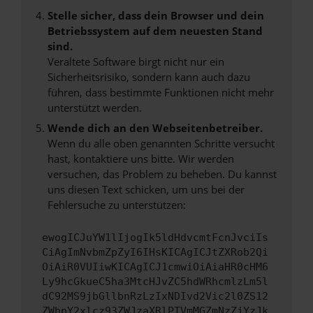
Stelle sicher, dass dein Browser und dein
Betriebssystem auf dem neuesten Stand
sind.
Veraltete Software birgt nicht nur ein
Sicherheitsrisiko, sondern kann auch dazu
führen, dass bestimmte Funktionen nicht mehr
unterstützt werden.
Wende dich an den Webseitenbetreiber.
Wenn du alle oben genannten Schritte versucht
hast, kontaktiere uns bitte. Wir werden
versuchen, das Problem zu beheben. Du kannst
uns diesen Text schicken, um uns bei der
Fehlersuche zu unterstützen:
ewogICJuYW1lIjogIk5ldHdvcmtFcnJvciIs
CiAgImNvbmZpZyI6IHsKICAgICJtZXRob2Qi
OiAiR0VUIiwKICAgICJ1cmwiOiAiaHR0cHM6
Ly9hcGkueC5ha3MtcHJvZC5hdWRhcmlzLm5l
dC92MS9jbGllbnRzLzIxNDIvd2Vic2l0ZS12
ZWhpY2xlcz93ZWJzaXRlPTVmMGZmNzZjYzJk