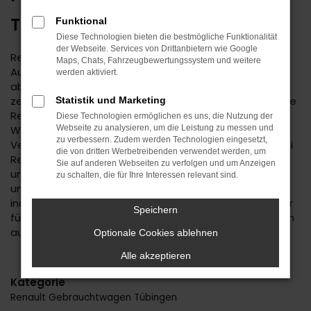
TÜBINGEN
Funktional
Diese Technologien bieten die bestmögliche Funktionalität
der Webseite. Services von Drittanbietern wie Google
Renault ist ein bemerkenswerter Hersteller. Der
Maps, Chats, Fahrzeugbewertungssystem und weitere
Autobauer steht einerseits für Tradition, andererseits
werden aktiviert.
aber immer auch für Aufbruchstimmung und eine
zeitgemäße Ausstattung. Im Autohaus Daub finden Sie
Statistik und Marketing
Renault für Ihre Mobilität in Tübingen und Umgebung.
Diese Technologien ermöglichen es uns, die Nutzung der
Wir sind ein Familienunternehmen mit tiefer regionaler
Webseite zu analysieren, um die Leistung zu messen und
zu verbessern. Zudem werden Technologien eingesetzt,
Verwurzelung. Seit 1974 bieten wir Fahrzeuge an, wobei
die von dritten Werbetreibenden verwendet werden, um
Renault einen der Schwerpunkte darstellt. Kundinnen
Sie auf anderen Webseiten zu verfolgen und um Anzeigen
und Kunden aus Tübingen kennen und schätzen
zu schalten, die für Ihre Interessen relevant sind.
unseren Service und die persönliche und durchweg
individuelle Beratung. Wir haben immer ein offenes Ohr
Speichern
für Sie und Ihre Anliegen und liefern Fahrzeuge natürlich
auch nach Tübingen oder in die nähere Umgebung.
Optionale Cookies ablehnen
Alle akzeptieren
Kategorie
Renault Gebrauchtwagen Tübingen