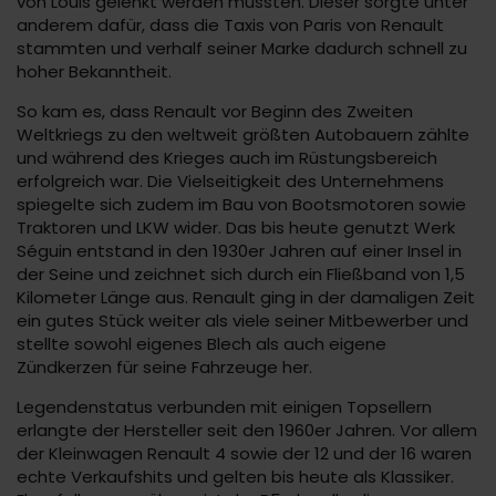
von Louis gelenkt werden mussten. Dieser sorgte unter
anderem dafür, dass die Taxis von Paris von Renault
stammten und verhalf seiner Marke dadurch schnell zu
hoher Bekanntheit.
So kam es, dass Renault vor Beginn des Zweiten
Weltkriegs zu den weltweit größten Autobauern zählte
und während des Krieges auch im Rüstungsbereich
erfolgreich war. Die Vielseitigkeit des Unternehmens
spiegelte sich zudem im Bau von Bootsmotoren sowie
Traktoren und LKW wider. Das bis heute genutzt Werk
Séguin entstand in den 1930er Jahren auf einer Insel in
der Seine und zeichnet sich durch ein Fließband von 1,5
Kilometer Länge aus. Renault ging in der damaligen Zeit
ein gutes Stück weiter als viele seiner Mitbewerber und
stellte sowohl eigenes Blech als auch eigene
Zündkerzen für seine Fahrzeuge her.
Legendenstatus verbunden mit einigen Topsellern
erlangte der Hersteller seit den 1960er Jahren. Vor allem
der Kleinwagen Renault 4 sowie der 12 und der 16 waren
echte Verkaufshits und gelten bis heute als Klassiker.