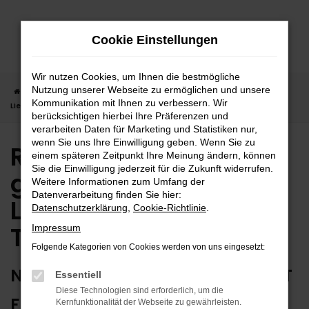
Zum
Hauptinhalt
Cookie Einstellungen
springen
Wir nutzen Cookies, um Ihnen die bestmögliche
Nutzung unserer Webseite zu ermöglichen und unsere
Startseite
Tübingen
Renault in Tübingen günstig kaufen |
Kommunikation mit Ihnen zu verbessern. Wir
Lieferservice nach Tübingen
berücksichtigen hierbei Ihre Präferenzen und
verarbeiten Daten für Marketing und Statistiken nur,
wenn Sie uns Ihre Einwilligung geben. Wenn Sie zu
Renault in Tübingen
einem späteren Zeitpunkt Ihre Meinung ändern, können
Sie die Einwilligung jederzeit für die Zukunft widerrufen.
günstig kaufen |
Weitere Informationen zum Umfang der
Datenverarbeitung finden Sie hier:
Lieferservice nach
Datenschutzerklärung
,
Cookie-Richtlinie
.
Tübingen
Impressum
Folgende Kategorien von Cookies werden von uns eingesetzt:
NUTZEN SIE IHREN NEUEN RENAULT
Essentiell
Diese Technologien sind erforderlich, um die
FÜR GRENZENLOSE MOBILITÄT IN
Kernfunktionalität der Webseite zu gewährleisten.