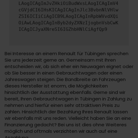
LAogICAgImJvZHkiOiBudWxsLAogICAgImV4
cGVjdCI6IHsKICAgICAgInJlc3BvbnNlVHlw
ZSI6ICIiCiAgICB9LAogICAgInRpbWVvdXQi
OiAwLAogICAgInByb2dyZXNzIjogbnVsbCwK
ICAgICJyaXNreSI6IGZhbHNlCiAgfQp9
Bei Interesse an einem Renault für Tübingen sprechen
Sie uns jederzeit gerne an. Gemeinsam mit Ihren
entscheiden wir, ob sich eher ein Neuwagen eignet oder
ob Sie besser in einen Gebrauchtwagen oder einen
Jahreswagen steigen. Die Bandbreite an Fahrzeugen
dieses Hersteller ist enorm, die Möglichkeiten
hinsichtlich der Ausstattung ebenfalls. Gerne sind wir
bereit, Ihren Gebrauchtwagen in Tübingen in Zahlung zu
nehmen und hierfür einen sehr attraktiven Preis zu
zahlen. Hinsichtlich der Bezahlung Ihres Renault lassen
wir ebenfalls mit uns reden. Vielleicht haben Sie an eine
Finanzierung gedacht? Bei uns ist dies ohne Weiteres
möglich und oftmals verzichten wir auch auf eine
Anzahlung.