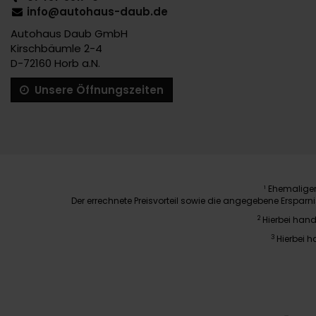
info@autohaus-daub.de
Autohaus Daub GmbH
Kirschbäumle 2-4
D-72160 Horb a.N.
Unsere Öffnungszeiten
Ehemaliger 
1
Der errechnete Preisvorteil sowie die angegebene Erspar
2
Hierbei hand
3
Hierbei h