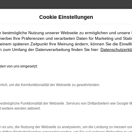
Cookie Einstellungen
ie bestmögliche Nutzung unserer Webseite zu ermöglichen und unsere
hierbei Ihre Präferenzen und verarbeiten Daten für Marketing und Stati
einem späteren Zeitpunkt Ihre Meinung ändern, können Sie die Einwillig
en zum Umfang der Datenverarbeitung finden Sie hier:
Datenschutzerkl
en von uns eingesetzt:
BILITÄT ZUM GÜNSTIGEN
rlich, um die Kernfunktionalität der Webseite zu gewährleisten.
cht, stößt unweigerlich auf den Hyundai i30. Das Modell üb
ür den Hyundai i30 ist zudem, dass neben die vielen Versta
utohaus Daub erhalten Sie den Hyundai i30 zu einem exzellent
estmögliche Funktionalität der Webseite. Services von Drittanbietern wie Google 
eitere werden aktiviert.
omobilbereich mit ein. Wir helfen Ihnen gerne auch bei der
als Gebraucht- bzw. Jahreswagen.
 es uns, die Nutzung der Webseite zu analysieren, um die Leistung zu messen u