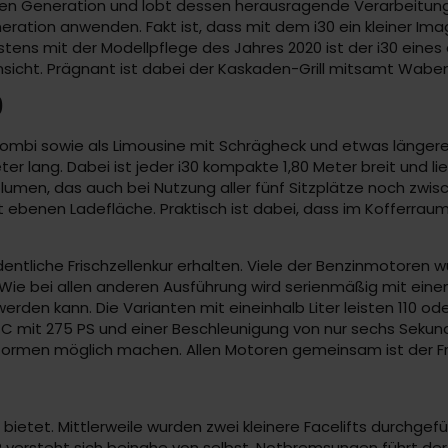
iten Generation und lobt dessen herausragende Verarbeitung
eneration anwenden. Fakt ist, dass mit dem i30 ein kleiner Im
estens mit der Modellpflege des Jahres 2020 ist der i30 e
sicht. Prägnant ist dabei der Kaskaden-Grill mitsamt Wabe
0
s Kombi sowie als Limousine mit Schrägheck und etwas längere
er lang. Dabei ist jeder i30 kompakte 1,80 Meter breit und li
en, das auch bei Nutzung aller fünf Sitzplätze noch zwische
lett ebenen Ladefläche. Praktisch ist dabei, dass im Kofferr
rdentliche Frischzellenkur erhalten. Viele der Benzinmotoren
. Wie bei allen anderen Ausführung wird serienmäßig mit ei
n kann. Die Varianten mit eineinhalb Liter leisten 110 ode
 C mit 275 PS und einer Beschleunigung von nur sechs Sekun
beformen möglich machen. Allen Motoren gemeinsam ist der Fr
 bietet. Mittlerweile wurden zwei kleinere Facelifts durchgef
 versteht sich beinahe von selbst. Notbremsungen führt d