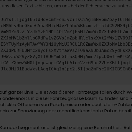
 uns diesen Text schicken, um uns bei der Fehlersuche zu unterst
CJuYW1lIjogIk5ldHdvcmtFcnJvciIsCiAgImNvbmZpZyI6IHs
0cHM6Ly9hcGkueC5ha3MtcHJvZC5hdWRhcmlzLm5ldC92MS9jb
TVmMGZmNzZjYzJkYzE1NDI4OTVmYjE5MiZmaWx0ZXJbMF1bZml
0ZXJbMV1bZmllbGRdPW1vZGVsJmZpbHRlclsxXVt2YWx1ZV09J
GE5YTUyMzAyNTAwMWY3NiUyMiU3RCU1RCZmaWx0ZXJbMV1bb3B
kZXJdPURFU0Mmc29ydFsxXVtmaWVsZF09aXNUb3Amc29ydFsxX
3J0WzJdW29yZGVyXT1BU0MmbGltaXQ9MjAmc2tpcD0wIiwKICA
gICAiZXhwZWN0IjogewogICAgICAicmVzcG9uc2VUeXBlIjogI
3Jlc3MiOiBudWxsLAogICAgInJpc2t5IjogZmFsc2UKICB9Cn0
uf ganzer Linie. Die etwas älteren Fahrzeuge fallen durch Wer
 anderenorts in dieser Fahrzeugklasse kaum zu finden sind. 
chickte Offerieren von Paketpreisen oder auch die In-Zahl
in zur Finanzierung über monatlich konstante Raten bereit. S
im Kompaktsegment und ist gleichzeitig eine Berühmtheit. Au