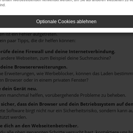
on dritten Werbetreibenden verwendet werden, um Sie auf anderen Webseiten zu ve
ind.
HLER: NETWORK ERROR
Optionale Cookies ablehnen
n ist ein Fehler aufgetreten.
 ein paar Tipps, die dir helfen können:
rüfe deine Firewall und deine Internetverbindung.
 andere Webseiten, zum Beispiel deine Suchmaschine?
 deine Browsererweiterungen.
 Erweiterungen, wie Werbeblocker, können das Laden bestimmter 
n Browser oder in einem privaten Fenster?
e dein Gerät neu.
ann manchmal helfen, vorübergehende Probleme zu beheben.
e sicher, dass dein Browser und dein Betriebssystem auf de
ete Software birgt nicht nur ein Sicherheitsrisiko, sondern kann
tützt werden.
 dich an den Webseitenbetreiber.
u alle oben genannten Schritte versucht hast, kontaktiere uns 