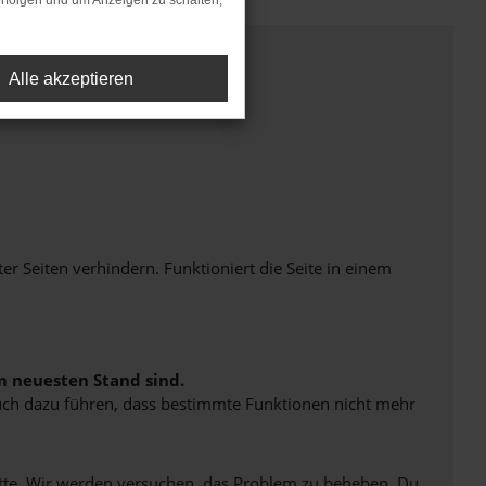
rfolgen und um Anzeigen zu schalten,
Alle akzeptieren
Seiten verhindern. Funktioniert die Seite in einem
m neuesten Stand sind.
 auch dazu führen, dass bestimmte Funktionen nicht mehr
bitte. Wir werden versuchen, das Problem zu beheben. Du