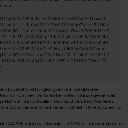
ützen:
KICAgICJtZXRob2QiOiAiR0VUIiwKICAgICJ1cmwiOi
GllbnRzLzIxNDIvd2Vic2l0ZS12ZWhpY2xlcz93ZWJz
lbGRdPWlzT3duJmZpbHRlclswXVt2YWx1ZV09dHJ1ZS
TVCJTdCJTIyYXVkYXJpc19pZCUyMiUzQSUyMjViODNl
dPUlOJnNvcnRbMF1bZmllbGRdPWlzT3duJnNvcnRbMF
VtvcmRlcl09REVTQyZzb3J0WzJdW2ZpZWxkXT1wcmlj
gICJoZWFkZXJzIjoge30sCiAgICAiYm9keSI6IG51bG
iIKICAgIH0sCiAgICAidGltZW91dCI6IDAsCiAgICAi
=
tstabilität und Langlebigkeit auf, die aktuelle
Preislich kommen wir Ihnen beim Hyundai i30 gerne weit
ung-Nahme Ihres aktuellen Gebrauchten. Des Weiteren
ie brauchen somit auf keinen Fall tief in Ihre Taschen zu
f der IAA 2011 stieg der damalige VW-Vorstandsvorsitzende