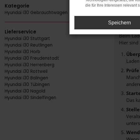
Technologien eingesetzt, die v
Kategorie
die für Ihre Interessen relevant s
Hyundai i30 Gebrauchtwagen
FE
Speichern
Lieferservice
Beim Lade
Hyundai i30 Stuttgart
Hier sind
Hyundai i30 Reutlingen
Hyundai i30 Horb
Überp
Hyundai i30 Freudenstadt
Laden
Hyundai i30 Herrenberg
Prüfe
Hyundai i30 Rottweil
Manche
Hyundai i30 Balingen
andere
Hyundai i30 Tübingen
Hyundai i30 Nagold
Start
Hyundai i30 Sindelfingen
Das k
Stell
Veralt
unters
Wende
Wenn d