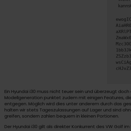
kannst
ewogI
AiaHR
aXRlP
ZmaWx
Mzc3O
1bb3J
ZSZzb
wsCiA
cHJvZ
Ein Hyundai i30 muss nicht teuer sein und überzeugt doch a
Modellgeneration punktet zudem mit einigen Features, die
entgegen. Möglich wird dies unter anderem durch das ges
halten wir stets Tageszulassungen auf Lager und sind ohneh
greifen, sondern zahlen bequem in kleinen Portionen.
Der Hyundai i30 gilt als direkter Konkurrent des VW Golf 