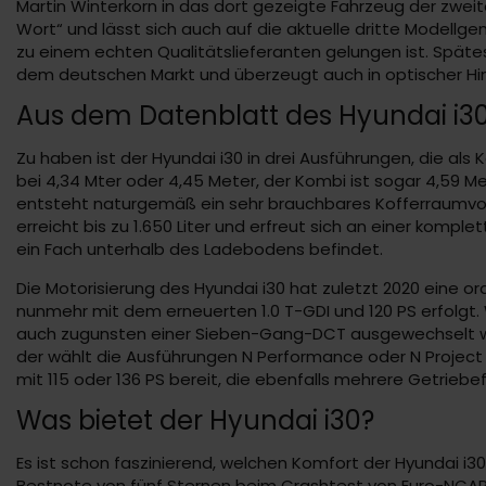
Martin Winterkorn in das dort gezeigte Fahrzeug der zwe
Wort“ und lässt sich auch auf die aktuelle dritte Modellg
zu einem echten Qualitätslieferanten gelungen ist. Spät
dem deutschen Markt und überzeugt auch in optischer Hin
Aus dem Datenblatt des Hyundai i3
Zu haben ist der Hyundai i30 in drei Ausführungen, die al
bei 4,34 Mter oder 4,45 Meter, der Kombi ist sogar 4,59 Met
entsteht naturgemäß ein sehr brauchbares Kofferraumvolum
erreicht bis zu 1.650 Liter und erfreut sich an einer komp
ein Fach unterhalb des Ladebodens befindet.
Die Motorisierung des Hyundai i30 hat zuletzt 2020 eine o
nunmehr mit dem erneuerten 1.0 T-GDI und 120 PS erfolgt
auch zugunsten einer Sieben-Gang-DCT ausgewechselt werde
der wählt die Ausführungen N Performance oder N Project
mit 115 oder 136 PS bereit, die ebenfalls mehrere Getrie
Was bietet der Hyundai i30?
Es ist schon faszinierend, welchen Komfort der Hyundai i30
Bestnote von fünf Sternen beim Crashtest von Euro-NCAP