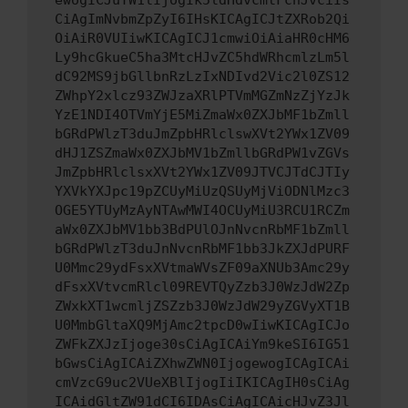
ewogICJuYW1lIjogIk5ldHdvcmtFcnJvciIs
CiAgImNvbmZpZyI6IHsKICAgICJtZXRob2Qi
OiAiR0VUIiwKICAgICJ1cmwiOiAiaHR0cHM6
Ly9hcGkueC5ha3MtcHJvZC5hdWRhcmlzLm5l
dC92MS9jbGllbnRzLzIxNDIvd2Vic2l0ZS12
ZWhpY2xlcz93ZWJzaXRlPTVmMGZmNzZjYzJk
YzE1NDI4OTVmYjE5MiZmaWx0ZXJbMF1bZmll
bGRdPWlzT3duJmZpbHRlclswXVt2YWx1ZV09
dHJ1ZSZmaWx0ZXJbMV1bZmllbGRdPW1vZGVs
JmZpbHRlclsxXVt2YWx1ZV09JTVCJTdCJTIy
YXVkYXJpc19pZCUyMiUzQSUyMjViODNlMzc3
OGE5YTUyMzAyNTAwMWI4OCUyMiU3RCU1RCZm
aWx0ZXJbMV1bb3BdPUlOJnNvcnRbMF1bZmll
bGRdPWlzT3duJnNvcnRbMF1bb3JkZXJdPURF
U0Mmc29ydFsxXVtmaWVsZF09aXNUb3Amc29y
dFsxXVtvcmRlcl09REVTQyZzb3J0WzJdW2Zp
ZWxkXT1wcmljZSZzb3J0WzJdW29yZGVyXT1B
U0MmbGltaXQ9MjAmc2tpcD0wIiwKICAgICJo
ZWFkZXJzIjoge30sCiAgICAiYm9keSI6IG51
bGwsCiAgICAiZXhwZWN0IjogewogICAgICAi
cmVzcG9uc2VUeXBlIjogIiIKICAgIH0sCiAg
ICAidGltZW91dCI6IDAsCiAgICAicHJvZ3Jl