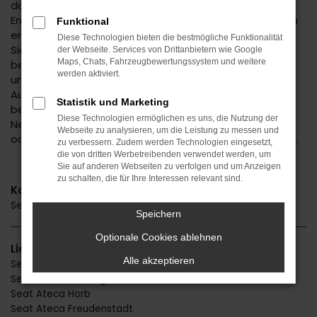
dass neben die vielen Verstandsargumente auch die
Emotionen treten, die dieses Fahrzeug bereits auf den
Funktional
ersten Blick auslöst. In Ihrem Autohaus Daub erhalten
Diese Technologien bieten die bestmögliche Funktionalität
Sie den Seat Ateca zu einem exzellenten Preis. Gerne
der Webseite. Services von Drittanbietern wie Google
Maps, Chats, Fahrzeugbewertungssystem und weitere
beraten wir Sie rund um das Modell und bringen dabei
werden aktiviert.
unsere Erfahrung aus fast 50 Jahren im
Automobilbereich mit ein. Wir helfen Ihnen gerne auch
Statistik und Marketing
bei der Entscheidung zwischen einem Seat Ateca
Diese Technologien ermöglichen es uns, die Nutzung der
Neuwagen, einer Tageszulassung, einem EU-Fahrzeug
Webseite zu analysieren, um die Leistung zu messen und
oder einer Variante als Gebraucht- bzw. Jahreswagen.
zu verbessern. Zudem werden Technologien eingesetzt,
die von dritten Werbetreibenden verwendet werden, um
Sie auf anderen Webseiten zu verfolgen und um Anzeigen
zu schalten, die für Ihre Interessen relevant sind.
Kategorie
Seat Ateca Gebrauchtwagen
Speichern
Optionale Cookies ablehnen
Lieferservice
Alle akzeptieren
Seat Ateca Stuttgart
Seat Ateca Reutlingen
Seat Ateca Horb
Seat Ateca Freudenstadt