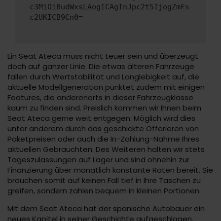
c3MiOiBudWxsLAogICAgInJpc2t5IjogZmFs
c2UKICB9Cn0=
Ein Seat Ateca muss nicht teuer sein und überzeugt
doch auf ganzer Linie. Die etwas älteren Fahrzeuge
fallen durch Wertstabilität und Langlebigkeit auf, die
aktuelle Modellgeneration punktet zudem mit einigen
Features, die anderenorts in dieser Fahrzeugklasse
kaum zu finden sind. Preislich kommen wir Ihnen beim
Seat Ateca gerne weit entgegen. Möglich wird dies
unter anderem durch das geschickte Offerieren von
Paketpreisen oder auch die In-Zahlung-Nahme Ihres
aktuellen Gebrauchten. Des Weiteren halten wir stets
Tageszulassungen auf Lager und sind ohnehin zur
Finanzierung über monatlich konstante Raten bereit. Sie
brauchen somit auf keinen Fall tief in Ihre Taschen zu
greifen, sondern zahlen bequem in kleinen Portionen.
Mit dem Seat Ateca hat der spanische Autobauer ein
neues Kapitel in seiner Geschichte aufgeschlagen.