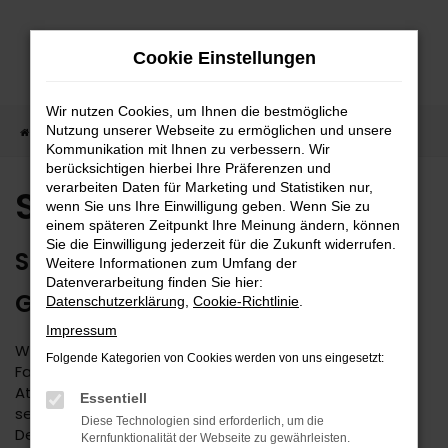
Zum
Hauptinhalt
Cookie Einstellungen
springen
Wir nutzen Cookies, um Ihnen die bestmögliche
Nutzung unserer Webseite zu ermöglichen und unsere
Startseite
Seat
Seat Ateca kaufen
Kommunikation mit Ihnen zu verbessern. Wir
berücksichtigen hierbei Ihre Präferenzen und
verarbeiten Daten für Marketing und Statistiken nur,
Seat Ateca kaufen
wenn Sie uns Ihre Einwilligung geben. Wenn Sie zu
einem späteren Zeitpunkt Ihre Meinung ändern, können
Sie die Einwilligung jederzeit für die Zukunft widerrufen.
SEAT ATECA – 1A MOBILITÄT ZUM
Weitere Informationen zum Umfang der
Datenverarbeitung finden Sie hier:
GÜNSTIGEN PREIS
Datenschutzerklärung
,
Cookie-Richtlinie
.
Impressum
Wer sich Gedanken über den Kauf eines neuen
Folgende Kategorien von Cookies werden von uns eingesetzt:
Fahrzeugs macht, stößt unweigerlich auf den Seat
Ateca. Das Modell überzeugt seit Jahr und Tag durch
Essentiell
seine erstklassige Verarbeitung und sein stimmiges
Diese Technologien sind erforderlich, um die
Design. Kennzeichnend für den Seat Ateca ist zudem,
Kernfunktionalität der Webseite zu gewährleisten.