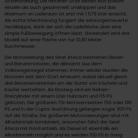
Sitzanordnung. Die hinteren Sitze lassen sich sowohl
einzeln als auch gesammelt umklappen und das
Maximum an Laderaum ist erst mit 1.579 Liter erreicht.
Als echte Erleichterung fungiert die sensorgesteuerte
Heckklappe, dank der sich die Ladefläche über eine
simple Fußbewegung öffnen lässt. Gewendet wird das
Modell auf einer Fläche von nur 10,90 Meter
Durchmesser.
Die Motorisierung des Seat Ateca bestreiten Diesel-
und Benzinmotoren, die allesamt aus dem
Volkswagenregal stammen. Immer wieder wurden die
Motoren seit dem Start erneuert, wobei aktuell gleich
drei Benzinervarianten um die Gunst von Käuferin und
Käufer wetteifern. Als Einstieg wird ein Reihen-
Dreizylinder mit einem Liter Hubraum und 115 PS
geboten. Die größeren TSI-Motoren leisten 150 oder 190
PS und in der Cupra-Ausführung gelangen sogar 300 PS
auf die Straße. Die größeren Motorosierungen sind mit
Allradantrieb kombiniert, ansonsten fährt der Seat
Ateca mit Frontantrieb. Als Diesel ist ebenfalls ein
Allradantrieb möglich und es werden 150 PS in Gang