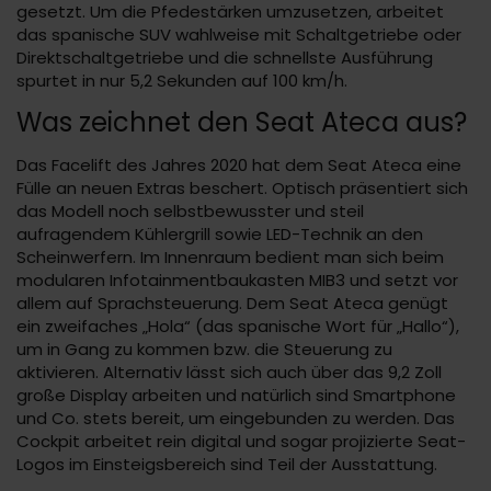
gesetzt. Um die Pfedestärken umzusetzen, arbeitet
das spanische SUV wahlweise mit Schaltgetriebe oder
Direktschaltgetriebe und die schnellste Ausführung
spurtet in nur 5,2 Sekunden auf 100 km/h.
Was zeichnet den Seat Ateca aus?
Das Facelift des Jahres 2020 hat dem Seat Ateca eine
Fülle an neuen Extras beschert. Optisch präsentiert sich
das Modell noch selbstbewusster und steil
aufragendem Kühlergrill sowie LED-Technik an den
Scheinwerfern. Im Innenraum bedient man sich beim
modularen Infotainmentbaukasten MIB3 und setzt vor
allem auf Sprachsteuerung. Dem Seat Ateca genügt
ein zweifaches „Hola“ (das spanische Wort für „Hallo“),
um in Gang zu kommen bzw. die Steuerung zu
aktivieren. Alternativ lässt sich auch über das 9,2 Zoll
große Display arbeiten und natürlich sind Smartphone
und Co. stets bereit, um eingebunden zu werden. Das
Cockpit arbeitet rein digital und sogar projizierte Seat-
Logos im Einsteigsbereich sind Teil der Ausstattung.