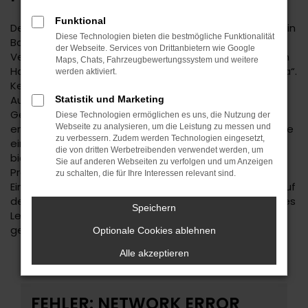
Funktional
Der Hyundai KONA ist eine kluge Wahl für Ihre Mobilität in
Diese Technologien bieten die bestmögliche Funktionalität
Balingen. Bei diesem Fahrzeug gehen
der Webseite. Services von Drittanbietern wie Google
Vernunftsargumente und emotionale Aspekte Hand in
Maps, Chats, Fahrzeugbewertungssystem und weitere
Hand und geben beide den Ausschlag für ein klares „Ja“.
werden aktiviert.
Kennzeichnend für den Hyundai KONA ist die
Ausstattung. Unabhängig davon, ob Sie sich für einen
Statistik und Marketing
Gebrauchtwagen und damit für ein älteres Baujahr
Diese Technologien ermöglichen es uns, die Nutzung der
entscheiden oder einen Neuwagen wählen erhalten Sie
Webseite zu analysieren, um die Leistung zu messen und
zu verbessern. Zudem werden Technologien eingesetzt,
ein rundum tadelloses Modell. Wir vom Autohaus Daub
die von dritten Werbetreibenden verwendet werden, um
bieten Ihnen den Hyundai KONA zu einem exzellenten
Sie auf anderen Webseiten zu verfolgen und um Anzeigen
Preis und ermöglichen zudem immer wieder das
zu schalten, die für Ihre Interessen relevant sind.
Einsteigen in Sondermodelle. Wenn Sie Ihre Mobilität auf
den Straßen von Balingen und Umgebung auf ein neues
Speichern
Level heben möchten, ist der Hyundai KONA bestens
geeignet.
Optionale Cookies ablehnen
Alle akzeptieren
FEHLER: NETWORK ERROR