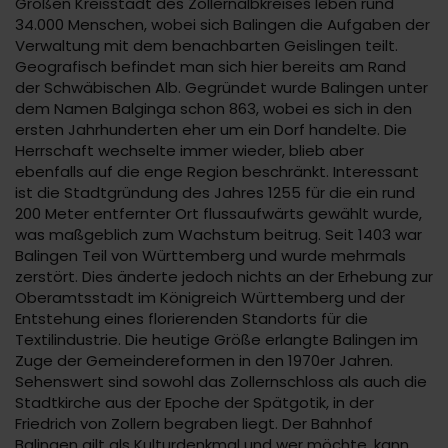
Großen Kreisstadt des Zollernalbkreises leben rund
34.000 Menschen, wobei sich Balingen die Aufgaben der
Verwaltung mit dem benachbarten Geislingen teilt.
Geografisch befindet man sich hier bereits am Rand
der Schwäbischen Alb. Gegründet wurde Balingen unter
dem Namen Balginga schon 863, wobei es sich in den
ersten Jahrhunderten eher um ein Dorf handelte. Die
Herrschaft wechselte immer wieder, blieb aber
ebenfalls auf die enge Region beschränkt. Interessant
ist die Stadtgründung des Jahres 1255 für die ein rund
200 Meter entfernter Ort flussaufwärts gewählt wurde,
was maßgeblich zum Wachstum beitrug. Seit 1403 war
Balingen Teil von Württemberg und wurde mehrmals
zerstört. Dies änderte jedoch nichts an der Erhebung zur
Oberamtsstadt im Königreich Württemberg und der
Entstehung eines florierenden Standorts für die
Textilindustrie. Die heutige Größe erlangte Balingen im
Zuge der Gemeindereformen in den 1970er Jahren.
Sehenswert sind sowohl das Zollernschloss als auch die
Stadtkirche aus der Epoche der Spätgotik, in der
Friedrich von Zollern begraben liegt. Der Bahnhof
Balingen gilt als Kulturdenkmal und wer möchte, kann