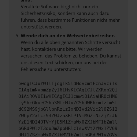
Veraltete Software birgt nicht nur ein
Sicherheitsrisiko, sondern kann auch dazu
führen, dass bestimmte Funktionen nicht mehr
unterstützt werden.
Wende dich an den Webseitenbetreiber.
Wenn du alle oben genannten Schritte versucht
hast, kontaktiere uns bitte. Wir werden
versuchen, das Problem zu beheben. Du kannst
uns diesen Text schicken, um uns bei der
Fehlersuche zu unterstützen:
ewogICJuYW1lIjogIk5ldHdvcmtFcnJvciIs
CiAgImNvbmZpZyI6IHsKICAgICJtZXRob2Qi
OiAiR0VUIiwKICAgICJ1cmwiOiAiaHR0cHM6
Ly9hcGkueC5ha3MtcHJvZC5hdWRhcmlzLm5l
dC92MS9jbGllbnRzLzIxNDIvd2Vic2l0ZS12
ZWhpY2xlcz93ZWJzaXRlPTVmMGZmNzZjYzJk
YzE1NDI4OTVmYjE5MiZmaWx0ZXJbMF1bZmll
bGRdPWlzT3duJmZpbHRlclswXVt2YWx1ZV09
dHJ1ZSZmaWx0ZXJbMV1bZmllbGRdPW1vZGVs