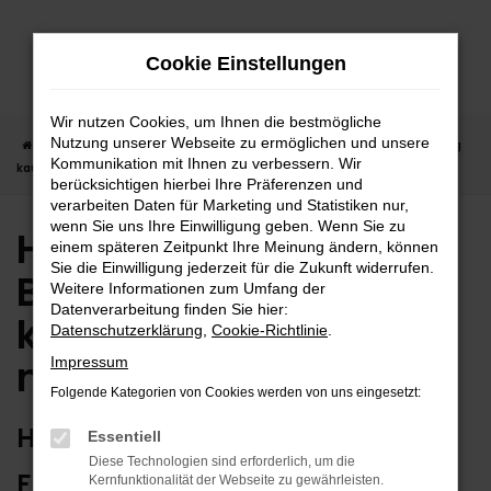
Zum
Hauptinhalt
Cookie Einstellungen
springen
Wir nutzen Cookies, um Ihnen die bestmögliche
Nutzung unserer Webseite zu ermöglichen und unsere
Startseite
Balingen
Hyundai
Hyundai KONA in Balingen günstig
Kommunikation mit Ihnen zu verbessern. Wir
kaufen | Lieferservice nach Balingen
berücksichtigen hierbei Ihre Präferenzen und
verarbeiten Daten für Marketing und Statistiken nur,
wenn Sie uns Ihre Einwilligung geben. Wenn Sie zu
Hyundai KONA in
einem späteren Zeitpunkt Ihre Meinung ändern, können
Sie die Einwilligung jederzeit für die Zukunft widerrufen.
Balingen günstig
Weitere Informationen zum Umfang der
Datenverarbeitung finden Sie hier:
kaufen | Lieferservice
Datenschutzerklärung
,
Cookie-Richtlinie
.
nach Balingen
Impressum
Folgende Kategorien von Cookies werden von uns eingesetzt:
HYUNDAI KONA – ERSTKLASSIG
Essentiell
Diese Technologien sind erforderlich, um die
FÜR BALINGEN GEEIGNET
Kernfunktionalität der Webseite zu gewährleisten.