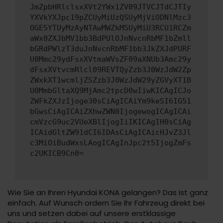
JmZpbHRlclsxXVt2YWx1ZV09JTVCJTdCJTIy
YXVkYXJpc19pZCUyMiUzQSUyMjViODNlMzc3
OGE5YTUyMzAyNTAwMWZkMSUyMiU3RCU1RCZm
aWx0ZXJbMV1bb3BdPUlOJnNvcnRbMF1bZmll
bGRdPWlzT3duJnNvcnRbMF1bb3JkZXJdPURF
U0Mmc29ydFsxXVtmaWVsZF09aXNUb3Amc29y
dFsxXVtvcmRlcl09REVTQyZzb3J0WzJdW2Zp
ZWxkXT1wcmljZSZzb3J0WzJdW29yZGVyXT1B
U0MmbGltaXQ9MjAmc2tpcD0wIiwKICAgICJo
ZWFkZXJzIjoge30sCiAgICAiYm9keSI6IG51
bGwsCiAgICAiZXhwZWN0IjogewogICAgICAi
cmVzcG9uc2VUeXBlIjogIiIKICAgIH0sCiAg
ICAidGltZW91dCI6IDAsCiAgICAicHJvZ3Jl
c3MiOiBudWxsLAogICAgInJpc2t5IjogZmFs
c2UKICB9Cn0=
Wie Sie an Ihren Hyundai KONA gelangen? Das ist ganz
einfach. Auf Wunsch ordern Sie Ihr Fahrzeug direkt bei
uns und setzen dabei auf unsere erstklassige