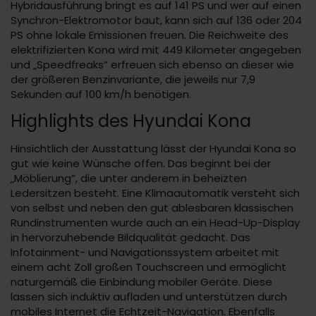
Hybridausführung bringt es auf 141 PS und wer auf einen
Synchron-Elektromotor baut, kann sich auf 136 oder 204
PS ohne lokale Emissionen freuen. Die Reichweite des
elektrifizierten Kona wird mit 449 Kilometer angegeben
und „Speedfreaks“ erfreuen sich ebenso an dieser wie
der größeren Benzinvariante, die jeweils nur 7,9
Sekunden auf 100 km/h benötigen.
Highlights des Hyundai Kona
Hinsichtlich der Ausstattung lässt der Hyundai Kona so
gut wie keine Wünsche offen. Das beginnt bei der
„Möblierung“, die unter anderem in beheizten
Ledersitzen besteht. Eine Klimaautomatik versteht sich
von selbst und neben den gut ablesbaren klassischen
Rundinstrumenten wurde auch an ein Head-Up-Display
in hervorzuhebende Bildqualität gedacht. Das
Infotainment- und Navigationssystem arbeitet mit
einem acht Zoll großen Touchscreen und ermöglicht
naturgemäß die Einbindung mobiler Geräte. Diese
lassen sich induktiv aufladen und unterstützen durch
mobiles Internet die Echtzeit-Navigation. Ebenfalls