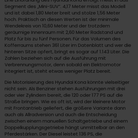
Segment des „Mini-SUV“. 4,17 Meter misst das Modell
und ist dabei 1,80 Meter breit und stolze 1,56 Meter
hoch. Praktisch an diesen Werten ist der minimale
Wendekreis von 10,60 Meter und der trotzdem
geräumige Innenraum mit 2,60 Meter Radstand und
Platz für bis zu fünf Personen. Für das Volumen des
Kofferraums stehen 361 Liter im Datenblatt und wer die
hinteren Sitze opfert, bringt es sogar auf 1.143 Liter. Die
Zahlen beziehen sich auf die Ausführung mit
Verbrennungsmotor, denn sobald ein Elektromotor
integriert ist, steht etwas weniger Platz bereit.
Die Motorisierung des Hyundai Kona könnte vielseitiger
nicht sein. Als Benziner stehen Ausführungen mit drei
oder vier Zylindern bereit, die 120 oder 177 PS auf die
Straße bringen. Wie es oft ist, wird der kleinere Motor
mit Frontantrieb geliefert, die größere Variante dann
auch als Allradversion und auch die Entscheidung
zwischen einem manuellen Schaltgetriebe und einem
Doppelkupplungsgetriebe hängt unmittelbar an den
Pferdestärken. Der Diesel leistet 136 PS, die