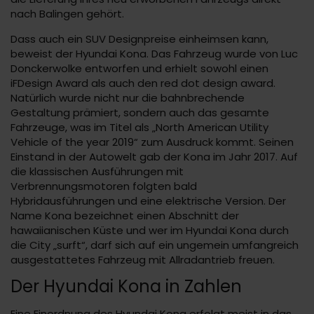
nach Balingen gehört.
Dass auch ein SUV Designpreise einheimsen kann,
beweist der Hyundai Kona. Das Fahrzeug wurde von Luc
Donckerwolke entworfen und erhielt sowohl einen
iFDesign Award als auch den red dot design award.
Natürlich wurde nicht nur die bahnbrechende
Gestaltung prämiert, sondern auch das gesamte
Fahrzeuge, was im Titel als „North American Utility
Vehicle of the year 2019“ zum Ausdruck kommt. Seinen
Einstand in der Autowelt gab der Kona im Jahr 2017. Auf
die klassischen Ausführungen mit
Verbrennungsmotoren folgten bald
Hybridausführungen und eine elektrische Version. Der
Name Kona bezeichnet einen Abschnitt der
hawaiianischen Küste und wer im Hyundai Kona durch
die City „surft“, darf sich auf ein ungemein umfangreich
ausgestattetes Fahrzeug mit Allradantrieb freuen.
Der Hyundai Kona in Zahlen
Eine Einordnung des Hyundai Kona erfolgt meist in das