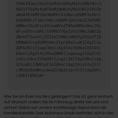
YXVkYXJpc19pZCUyMiUzQSUyMjViODNlMzc3
OGE5YTUyMzAyNTAwMjBmNiUyMiU3RCU1RCZm
aWx0ZXJbMV1bb3BdPUlOJnNvcnRbMF1bZmll
bGRdPWlzT3duJnNvcnRbMF1bb3JkZXJdPURF
U0Mmc29ydFsxXVtmaWVsZF09aXNUb3Amc29y
dFsxXVtvcmRlcl09REVTQyZzb3J0WzJdW2Zp
ZWxkXT1wcmljZSZzb3J0WzJdW29yZGVyXT1B
U0MmbGltaXQ9MjAmc2tpcD0wIiwKICAgICJo
ZWFkZXJzIjoge30sCiAgICAiYm9keSI6IG51
bGwsCiAgICAiZXhwZWN0IjogewogICAgICAi
cmVzcG9uc2VUeXBlIjogIiIKICAgIH0sCiAg
ICAidGltZW91dCI6IDAsCiAgICAicHJvZ3Jl
c3MiOiBudWxsLAogICAgInJpc2t5IjogZmFs
c2UKICB9Cn0=
Wie Sie an Ihren Kia Niro gelangen? Das ist ganz einfach.
Auf Wunsch ordern Sie Ihr Fahrzeug direkt bei uns und
setzen dabei auf unsere erstklassige Reputation als
Familienbetrieb. Das Autohaus Daub befindet sich in der