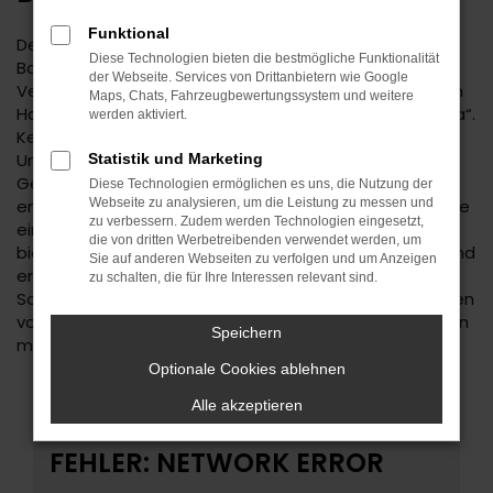
Funktional
Der Kia Niro ist eine kluge Wahl für Ihre Mobilität in
Diese Technologien bieten die bestmögliche Funktionalität
Balingen. Bei diesem Fahrzeug gehen
der Webseite. Services von Drittanbietern wie Google
Vernunftsargumente und emotionale Aspekte Hand in
Maps, Chats, Fahrzeugbewertungssystem und weitere
Hand und geben beide den Ausschlag für ein klares „Ja“.
werden aktiviert.
Kennzeichnend für den Kia Niro ist die Ausstattung.
Unabhängig davon, ob Sie sich für einen
Statistik und Marketing
Gebrauchtwagen und damit für ein älteres Baujahr
Diese Technologien ermöglichen es uns, die Nutzung der
entscheiden oder einen Neuwagen wählen erhalten Sie
Webseite zu analysieren, um die Leistung zu messen und
zu verbessern. Zudem werden Technologien eingesetzt,
ein rundum tadelloses Modell. Wir vom Autohaus Daub
die von dritten Werbetreibenden verwendet werden, um
bieten Ihnen den Kia Niro zu einem exzellenten Preis und
Sie auf anderen Webseiten zu verfolgen und um Anzeigen
ermöglichen zudem immer wieder das Einsteigen in
zu schalten, die für Ihre Interessen relevant sind.
Sondermodelle. Wenn Sie Ihre Mobilität auf den Straßen
von Balingen und Umgebung auf ein neues Level heben
Speichern
möchten, ist der Kia Niro bestens geeignet.
Optionale Cookies ablehnen
Alle akzeptieren
FEHLER: NETWORK ERROR