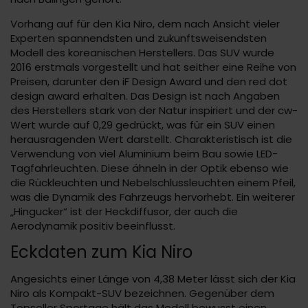
Vorhang auf für den Kia Niro, dem nach Ansicht vieler
Experten spannendsten und zukunftsweisendsten
Modell des koreanischen Herstellers. Das SUV wurde
2016 erstmals vorgestellt und hat seither eine Reihe von
Preisen, darunter den iF Design Award und den red dot
design award erhalten. Das Design ist nach Angaben
des Herstellers stark von der Natur inspiriert und der cw-
Wert wurde auf 0,29 gedrückt, was für ein SUV einen
herausragenden Wert darstellt. Charakteristisch ist die
Verwendung von viel Aluminium beim Bau sowie LED-
Tagfahrleuchten. Diese ähneln in der Optik ebenso wie
die Rückleuchten und Nebelschlussleuchten einem Pfeil,
was die Dynamik des Fahrzeugs hervorhebt. Ein weiterer
„Hingucker“ ist der Heckdiffusor, der auch die
Aerodynamik positiv beeinflusst.
Eckdaten zum Kia Niro
Angesichts einer Länge von 4,38 Meter lässt sich der Kia
Niro als Kompakt-SUV bezeichnen. Gegenüber dem
Topseller Sportage hält das Modell bewusst einen