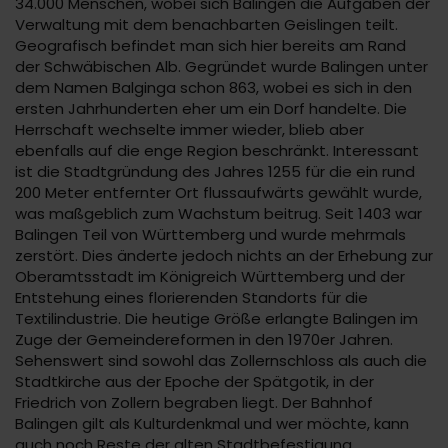
34.000 Menschen, wobei sich Balingen die Aufgaben der
Verwaltung mit dem benachbarten Geislingen teilt.
Geografisch befindet man sich hier bereits am Rand
der Schwäbischen Alb. Gegründet wurde Balingen unter
dem Namen Balginga schon 863, wobei es sich in den
ersten Jahrhunderten eher um ein Dorf handelte. Die
Herrschaft wechselte immer wieder, blieb aber
ebenfalls auf die enge Region beschränkt. Interessant
ist die Stadtgründung des Jahres 1255 für die ein rund
200 Meter entfernter Ort flussaufwärts gewählt wurde,
was maßgeblich zum Wachstum beitrug. Seit 1403 war
Balingen Teil von Württemberg und wurde mehrmals
zerstört. Dies änderte jedoch nichts an der Erhebung zur
Oberamtsstadt im Königreich Württemberg und der
Entstehung eines florierenden Standorts für die
Textilindustrie. Die heutige Größe erlangte Balingen im
Zuge der Gemeindereformen in den 1970er Jahren.
Sehenswert sind sowohl das Zollernschloss als auch die
Stadtkirche aus der Epoche der Spätgotik, in der
Friedrich von Zollern begraben liegt. Der Bahnhof
Balingen gilt als Kulturdenkmal und wer möchte, kann
auch noch Reste der alten Stadtbefestigung