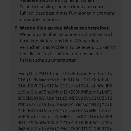
Sicherheitsrisiko, sondern kann auch dazu
führen, dass bestimmte Funktionen nicht mehr
unterstützt werden.
Wende dich an den Webseitenbetreiber.
Wenn du alle oben genannten Schritte versucht
hast, kontaktiere uns bitte. Wir werden
versuchen, das Problem zu beheben. Du kannst
uns diesen Text schicken, um uns bei der
Fehlersuche zu unterstützen:
ewogICJuYW1lIjogIk5ldHdvcmtFcnJvciIs
CiAgImNvbmZpZyI6IHsKICAgICJtZXRob2Qi
OiAiR0VUIiwKICAgICJ1cmwiOiAiaHR0cHM6
Ly9hcGkueC5ha3MtcHJvZC5hdWRhcmlzLm5l
dC92MS9jbGllbnRzLzIxNDIvd2Vic2l0ZS12
ZWhpY2xlcz93ZWJzaXRlPTVmMGZmNzZjYzJk
YzE1NDI4OTVmYjE5MiZmaWx0ZXJbMF1bZmll
bGRdPWlzT3duJmZpbHRlclswXVt2YWx1ZV09
dHJ1ZSZmaWx0ZXJbMV1bZmllbGRdPW1vZGVs
JmZpbHRlclsxXVt2YWx1ZV09JTVCJTdCJTIy