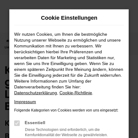
Zum
Hauptinhalt
Cookie Einstellungen
springen
Wir nutzen Cookies, um Ihnen die bestmögliche
Nutzung unserer Webseite zu ermöglichen und unsere
Startseite
Balingen
Kia
Kia Niro in Balingen günstig kaufen |
Kommunikation mit Ihnen zu verbessern. Wir
Lieferservice nach Balingen
berücksichtigen hierbei Ihre Präferenzen und
verarbeiten Daten für Marketing und Statistiken nur,
wenn Sie uns Ihre Einwilligung geben. Wenn Sie zu
Kia Niro in Balingen
einem späteren Zeitpunkt Ihre Meinung ändern, können
Sie die Einwilligung jederzeit für die Zukunft widerrufen.
günstig kaufen |
Weitere Informationen zum Umfang der
Datenverarbeitung finden Sie hier:
Lieferservice nach
Datenschutzerklärung
,
Cookie-Richtlinie
.
Balingen
Impressum
Folgende Kategorien von Cookies werden von uns eingesetzt:
KIA NIRO – ERSTKLASSIG FÜR
Essentiell
Diese Technologien sind erforderlich, um die
BALINGEN GEEIGNET
Kernfunktionalität der Webseite zu gewährleisten.