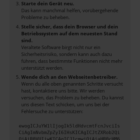
Starte dein Gerät neu.
Das kann manchmal helfen, vorübergehende
Probleme zu beheben.
Stelle sicher, dass dein Browser und dein
Betriebssystem auf dem neuesten Stand
sind.
Veraltete Software birgt nicht nur ein
Sicherheitsrisiko, sondern kann auch dazu
führen, dass bestimmte Funktionen nicht mehr
unterstützt werden.
Wende dich an den Webseitenbetreiber.
Wenn du alle oben genannten Schritte versucht
hast, kontaktiere uns bitte. Wir werden
versuchen, das Problem zu beheben. Du kannst
uns diesen Text schicken, um uns bei der
Fehlersuche zu unterstützen:
ewogICJuYW1lIjogIk5ldHdvcmtFcnJvciIs
CiAgImNvbmZpZyI6IHsKICAgICJtZXRob2Qi
OiAiR0VUIiwKICAgICJ1cmwiOiAiaHR0cHM6