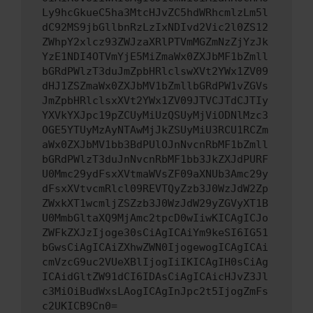
Ly9hcGkueC5ha3MtcHJvZC5hdWRhcmlzLm5l
dC92MS9jbGllbnRzLzIxNDIvd2Vic2l0ZS12
ZWhpY2xlcz93ZWJzaXRlPTVmMGZmNzZjYzJk
YzE1NDI4OTVmYjE5MiZmaWx0ZXJbMF1bZmll
bGRdPWlzT3duJmZpbHRlclswXVt2YWx1ZV09
dHJ1ZSZmaWx0ZXJbMV1bZmllbGRdPW1vZGVs
JmZpbHRlclsxXVt2YWx1ZV09JTVCJTdCJTIy
YXVkYXJpc19pZCUyMiUzQSUyMjViODNlMzc3
OGE5YTUyMzAyNTAwMjJkZSUyMiU3RCU1RCZm
aWx0ZXJbMV1bb3BdPUlOJnNvcnRbMF1bZmll
bGRdPWlzT3duJnNvcnRbMF1bb3JkZXJdPURF
U0Mmc29ydFsxXVtmaWVsZF09aXNUb3Amc29y
dFsxXVtvcmRlcl09REVTQyZzb3J0WzJdW2Zp
ZWxkXT1wcmljZSZzb3J0WzJdW29yZGVyXT1B
U0MmbGltaXQ9MjAmc2tpcD0wIiwKICAgICJo
ZWFkZXJzIjoge30sCiAgICAiYm9keSI6IG51
bGwsCiAgICAiZXhwZWN0IjogewogICAgICAi
cmVzcG9uc2VUeXBlIjogIiIKICAgIH0sCiAg
ICAidGltZW91dCI6IDAsCiAgICAicHJvZ3Jl
c3MiOiBudWxsLAogICAgInJpc2t5IjogZmFs
c2UKICB9Cn0=