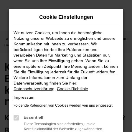
Zum
Hauptinhalt
Cookie Einstellungen
springen
Wir nutzen Cookies, um Ihnen die bestmögliche
Nutzung unserer Webseite zu ermöglichen und unsere
Startseite
Balingen
Kia
Kia Sportage in Balingen günstig kaufen |
Kommunikation mit Ihnen zu verbessern. Wir
Lieferservice nach Balingen
berücksichtigen hierbei Ihre Präferenzen und
verarbeiten Daten für Marketing und Statistiken nur,
wenn Sie uns Ihre Einwilligung geben. Wenn Sie zu
Kia Sportage in
einem späteren Zeitpunkt Ihre Meinung ändern, können
Sie die Einwilligung jederzeit für die Zukunft widerrufen.
Balingen günstig
Weitere Informationen zum Umfang der
Datenverarbeitung finden Sie hier:
kaufen | Lieferservice
Datenschutzerklärung
,
Cookie-Richtlinie
.
nach Balingen
Impressum
Folgende Kategorien von Cookies werden von uns eingesetzt:
KIA SPORTAGE – ERSTKLASSIG FÜR
Essentiell
Diese Technologien sind erforderlich, um die
BALINGEN GEEIGNET
Kernfunktionalität der Webseite zu gewährleisten.