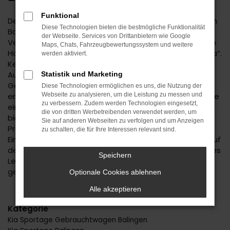
Funktional
Der Kia Sportage ist eine kluge Wahl für Ihre Mobilität in
Diese Technologien bieten die bestmögliche Funktionalität
Balingen. Bei diesem Fahrzeug gehen
der Webseite. Services von Drittanbietern wie Google
Vernunftsargumente und emotionale Aspekte Hand in
Maps, Chats, Fahrzeugbewertungssystem und weitere
Hand und geben beide den Ausschlag für ein klares „Ja“.
werden aktiviert.
Kennzeichnend für den Kia Sportage ist die
Ausstattung. Unabhängig davon, ob Sie sich für einen
Statistik und Marketing
Gebrauchtwagen und damit für ein älteres Baujahr
Diese Technologien ermöglichen es uns, die Nutzung der
entscheiden oder einen Neuwagen wählen erhalten Sie
Webseite zu analysieren, um die Leistung zu messen und
zu verbessern. Zudem werden Technologien eingesetzt,
ein rundum tadelloses Modell. Wir vom Autohaus Daub
die von dritten Werbetreibenden verwendet werden, um
bieten Ihnen den Kia Sportage zu einem exzellenten
Sie auf anderen Webseiten zu verfolgen und um Anzeigen
Preis und ermöglichen zudem immer wieder das
zu schalten, die für Ihre Interessen relevant sind.
Einsteigen in Sondermodelle. Wenn Sie Ihre Mobilität auf
den Straßen von Balingen und Umgebung auf ein neues
Speichern
Level heben möchten, ist der Kia Sportage bestens
geeignet.
Optionale Cookies ablehnen
Alle akzeptieren
Kategorie
Kia Sportage Gebrauchtwagen Balingen