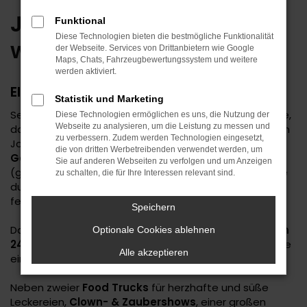
Jubiläumswochenende
Funktional
Diese Technologien bieten die bestmögliche Funktionalität
wird zum Super-Hit
der Webseite. Services von Drittanbietern wie Google
Maps, Chats, Fahrzeugbewertungssystem und weitere
werden aktiviert.
EIN UNVERGESSLICHES EREIGNIS
Statistik und Marketing
Seit
20 Jahren auf dem Horber Hohenberg
zu Hause,
Diese Technologien ermöglichen es uns, die Nutzung der
Webseite zu analysieren, um die Leistung zu messen und
dazu
10 Jahre als KIA Vertragshändler
und in diesem
zu verbessern. Zudem werden Technologien eingesetzt,
Jahr zu
Deutschlands bestem
die von dritten Werbetreibenden verwendet werden, um
Gebrauchtwagenhändler
gekürt: Das waren die
Sie auf anderen Webseiten zu verfolgen und um Anzeigen
(guten) Gründe um - vor allem nach der langen Pause
zu schalten, die für Ihre Interessen relevant sind.
durch die Corona-Pandemie - mal wieder richtig zu
feiern!
Speichern
Daher luden wir zu unserer großen
Jubiläumsfeier am
Optionale Cookies ablehnen
24. und 25. September 2022
auf unser Firmengelände
Alle akzeptieren
ein - und etliche folgten der Einladung gerne.
Neben zweier
Food Trucks
für herzhafte und süße
Leckereien,
Clown- & Zaubershows
, einer großen