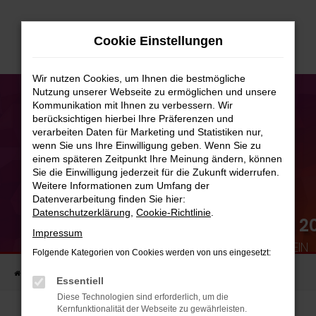
Zum
Hauptinhalt
Cookie Einstellungen
springen
Wir nutzen Cookies, um Ihnen die bestmögliche
Nutzung unserer Webseite zu ermöglichen und unsere
Kommunikation mit Ihnen zu verbessern. Wir
berücksichtigen hierbei Ihre Präferenzen und
verarbeiten Daten für Marketing und Statistiken nur,
wenn Sie uns Ihre Einwilligung geben. Wenn Sie zu
einem späteren Zeitpunkt Ihre Meinung ändern, können
Sie die Einwilligung jederzeit für die Zukunft widerrufen.
Weitere Informationen zum Umfang der
Datenverarbeitung finden Sie hier:
RÜCKBLICK:
Datenschutzerklärung
,
Cookie-Richtlinie
.
JUBILÄUMSWOCHENENDE 2
Impressum
EIN RIESEN SPASS FÜR GROSS & KLEIN
Folgende Kategorien von Cookies werden von uns eingesetzt:
Startseite
Unternehmen
Blog
Essentiell
Diese Technologien sind erforderlich, um die
Kernfunktionalität der Webseite zu gewährleisten.