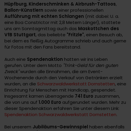
Hüpfburg
,
Kinderschminken & Airbrush-Tattoos
,
Ballon-Künstlern
sowie einer professionellen
Aufführung mit echten Schlangen
(mit dabei: U. a.
eine Boa Constrictor mit 2,8 Metern Länge!), stattete
uns am Sonntagmittag auch das
Maskottchen des
VfB Stuttgart
, das beliebte
"Fritzle"
, einen Besuch ab,
bei dem es fleißig Autogramme schrieb und auch gerne
für Fotos mit den Fans bereitstand.
Auch eine
Spendenaktion
hatten wir ins Leben
gerufen. Unter dem Motto
"Trink-Geld für den guten
Zweck"
wurden alle Einnahmen, die am Event-
Wochenende durch den Verkauf von Getränken erzielt
wurden, an die
Schwarzwaldwerkstatt Dornstetten
, eine
Einrichtung für Menschen mit Handicap, gespendet.
Insgesamt kamen überragende
741 Euro
zusammen,
die von uns auf
1.000 Euro
aufgerundet wurden. Mehr zu
dieser Spendenaktion erfahren Sie unter diesem Link:
Spendenaktion Schwarzwaldwerkstatt Dornstetten
.
Bei unserem
Jubiläums-Gewinnspiel
haben ebenfalls