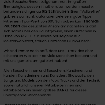
viele Besucher/innen teilgenommen. Im großen
Einmachglas, dessen Inhalt erraten werden musste,
befanden sich genau
612 Schrauben
. Einen "Volltreffer"
gab es zwar nicht, dafür aber viele sehr gute Tipps.
Mit einem Tipp-Wert von 605 Schrauben kam
Thomas
Peuckert
der gesuchten Anzahl am nächsten. Er darf
sich somit über den Hauptgewinn, einen Gutschein in
Höhe von € 200,- für unsere hauseigene KFZ-
Meisterwerkstatt, freuen. Herzlichen Glückwunsch!
Wir sind immer noch baff, dass uns - trotz des eher
schlechten Wetters - so viele Menschen besucht und
mit uns gemeinsam gefeiert haben!
Allen Besucherinnen und Besuchern, Kundinnen und
Kunden, Künstlerinnen und Künstlern, Showacts, den
Jungs und Mädels von den Food Trucks und der Technik
sowie natürlich unseren Mitarbeiterinnen und
Mitarbeitern ein riesen großes
DANKE
für dieses
überragende Wochenende.
Weiter unten finden Sie ein Video sowie einige Fotos