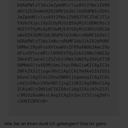
bGRdPWlzT3duJmZpbHRlclswXVt2YWx1ZV09
dHJ1ZSZmaWx0ZXJbMV1bZmllbGRdPW1vZGVs
JmZpbHRlclsxXVt2YWx1ZV09JTVCJTdCJTIy
YXVkYXJpc19pZCUyMiUzQSUyMjViODNlMzc3
OGE5YTUyMzAyNTAwMjE4YSUyMiU3RCU1RCZm
aWx0ZXJbMV1bb3BdPUlOJnNvcnRbMF1bZmll
bGRdPWlzT3duJnNvcnRbMF1bb3JkZXJdPURF
U0Mmc29ydFsxXVtmaWVsZF09aXNUb3Amc29y
dFsxXVtvcmRlcl09REVTQyZzb3J0WzJdW2Zp
ZWxkXT1wcmljZSZzb3J0WzJdW29yZGVyXT1B
U0MmbGltaXQ9MjAmc2tpcD0wIiwKICAgICJo
ZWFkZXJzIjoge30sCiAgICAiYm9keSI6IG51
bGwsCiAgICAiZXhwZWN0IjogewogICAgICAi
cmVzcG9uc2VUeXBlIjogIiIKICAgIH0sCiAg
ICAidGltZW91dCI6IDAsCiAgICAicHJvZ3Jl
c3MiOiBudWxsLAogICAgInJpc2t5IjogZmFs
c2UKICB9Cn0=
Wie Sie an Ihren Audi Q5 gelangen? Das ist ganz