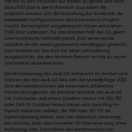
mit bis zu fünf Personen auf Reisen zu gehen und noch
dazu 550 Liter in der Kofferraum zu packen. Als
praktisch erweist sich die Dreiteilung der Rückbank, die
individuelle Konfigurationen des Innenraums möglich
macht. Bei komplett umgeklappten Sitzen entstehen
1.560 Liter Laderaum. Für das Einladen hält der Q5 gleich
zwei technische Helferlein parat. Zum einen wurde
natürlich an die sensorgesteuerte Heckklappe gedacht,
zum anderen ist das SUV mit einer Luftfederung
ausgestattet, die den hinteren Bereich um bis zu sechs
Zentimeter absenken kann.
Die Motorisierung des Audi Q5 entspricht im Großen und
Ganzen der des Audi A4. Neu seit der Modellpflege 2020
sind die Hybridmotoren, die besonders effizientes
Fahren ermöglichen. Als Benziner arbeitet der Audi Q5
mit Turbolader und einem Zweiliter-Motor mit 150, 190
oder 245 PS. Darüber hinaus lassen sich zwei Plug-In-
Hybrid-Varianten wählen, die 299 oder 367 PS als
Systemleistung bieten. Wer rein elektrisch unterwegs
ein möchte, kann dies immerhin 50 Kilometer lang ohne
Aufladung oder Zuschalten des Benzinmotors tun.