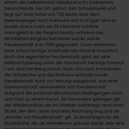
einem der beliebtesten Urlaubsorte im Südwesten
Deutschlands. Der Ort gehört zum Schwarzwald und
liegt auf einer Höhe von 732 Meter über dem
Meeresspiegel. Nach Karlsruhe und Stuttgart sind es
jeweils etwas mehr als 60 Kilometer Luftlinie.
Wenngleich in der Region bereits während des
Mittelalters Bergbau betrieben wurde, wurde
Freudenstadt erst 1599 gegründet. Zuvor existierten
zwar schon heutige Stadtteile wie Grüntal-Frutenhof,
doch das eigentliche Freudenstadt geht auf eine
Reißbrettplanung unter der Herrschaft Herzogs Friedrich
I. von Württemberg zurück. Nach und nach entstanden
die Stiftskirche und das Rathaus und bald wurde
Freudenstadt auch zur Festung ausgebaut. Aus einer
Garnisonsstadt verwandelte sich Freudenstadt
aufgrund der positiven klimatischen Bedingungen nach
und nach zu einem Kurort. Als besonders gelungen gilt
der Wiederaufbau der im Zweiten Weltkriegs zerstörten
Stadt, der dem alten Grundriss Rechnung trug und als
„Wunder von Freudenstadt“ gilt. Zu besichtigen ist die
Stadtkirche, die als Winkelkirche gebaut wurde, was eine