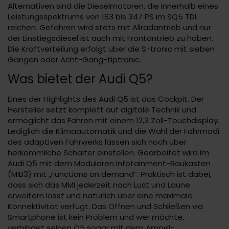
Alternativen sind die Dieselmotoren, die innerhalb eines
Leistungsspektrums von 163 bis 347 PS im SQ5 TDI
reichen. Gefahren wird stets mit Allradantrieb und nur
der Einstiegsdiesel ist auch mit Frontantrieb zu haben.
Die Kraftverteilung erfolgt über die S-tronic mit sieben
Gängen oder Acht-Gang-tiptronic.
Was bietet der Audi Q5?
Eines der Highlights des Audi Q5 ist das Cockpit. Der
Hersteller setzt komplett auf digitale Technik und
ermöglicht das Fahren mit einem 12,3 Zoll-Touchdisplay.
Lediglich die Klimaautomatik und die Wahl der Fahrmodi
des adaptiven Fahrwerks lassen sich noch über
herkömmliche Schalter einstellen. Gearbeitet wird im
Audi Q5 mit dem Modularen Infotainment-Baukasten
(MIB3) mit „Functions on demand“. Praktisch ist dabei,
dass sich das MMI jederzeit nach Lust und Laune
erweitern lässt und natürlich über eine maximale
Konnektivität verfügt. Das Öffnen und Schließen via
Smartphone ist kein Problem und wer möchte,
verbindet seinen Q5 sogar mit dem Ampel-