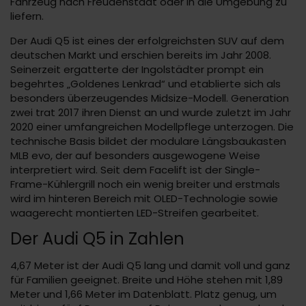
Fahrzeug nach Freudenstadt oder in die Umgebung zu
liefern.
Der Audi Q5 ist eines der erfolgreichsten SUV auf dem
deutschen Markt und erschien bereits im Jahr 2008.
Seinerzeit ergatterte der Ingolstädter prompt ein
begehrtes „Goldenes Lenkrad“ und etablierte sich als
besonders überzeugendes Midsize-Modell. Generation
zwei trat 2017 ihren Dienst an und wurde zuletzt im Jahr
2020 einer umfangreichen Modellpflege unterzogen. Die
technische Basis bildet der modulare Längsbaukasten
MLB evo, der auf besonders ausgewogene Weise
interpretiert wird. Seit dem Facelift ist der Single-
Frame-Kühlergrill noch ein wenig breiter und erstmals
wird im hinteren Bereich mit OLED-Technologie sowie
waagerecht montierten LED-Streifen gearbeitet.
Der Audi Q5 in Zahlen
4,67 Meter ist der Audi Q5 lang und damit voll und ganz
für Familien geeignet. Breite und Höhe stehen mit 1,89
Meter und 1,66 Meter im Datenblatt. Platz genug, um