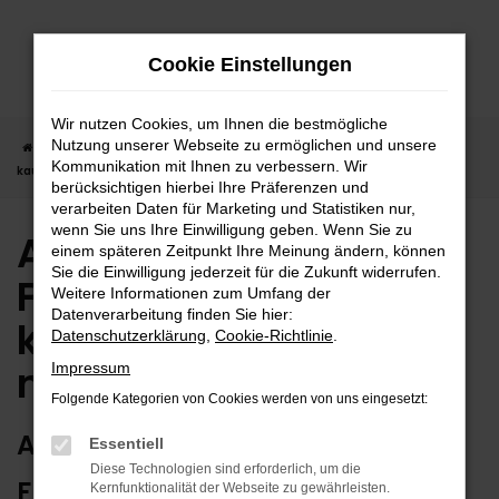
Zum
Hauptinhalt
Cookie Einstellungen
springen
Wir nutzen Cookies, um Ihnen die bestmögliche
Nutzung unserer Webseite zu ermöglichen und unsere
Startseite
Freudenstadt
Audi
Audi Q5 in Freudenstadt günstig
Kommunikation mit Ihnen zu verbessern. Wir
kaufen | Lieferservice nach Freudenstadt
berücksichtigen hierbei Ihre Präferenzen und
verarbeiten Daten für Marketing und Statistiken nur,
wenn Sie uns Ihre Einwilligung geben. Wenn Sie zu
Audi Q5 in
einem späteren Zeitpunkt Ihre Meinung ändern, können
Sie die Einwilligung jederzeit für die Zukunft widerrufen.
Freudenstadt günstig
Weitere Informationen zum Umfang der
Datenverarbeitung finden Sie hier:
kaufen | Lieferservice
Datenschutzerklärung
,
Cookie-Richtlinie
.
nach Freudenstadt
Impressum
Folgende Kategorien von Cookies werden von uns eingesetzt:
AUDI Q5 – ERSTKLASSIG FÜR
Essentiell
Diese Technologien sind erforderlich, um die
FREUDENSTADT GEEIGNET
Kernfunktionalität der Webseite zu gewährleisten.