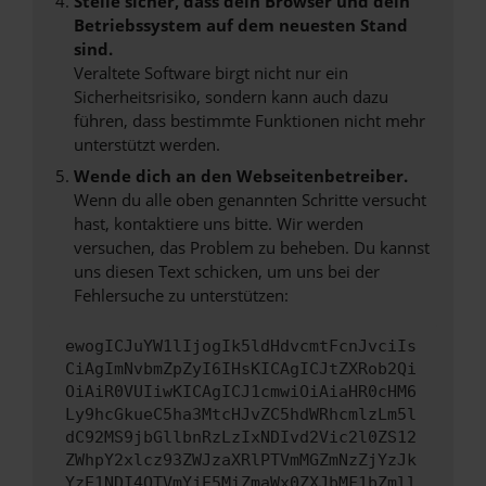
Stelle sicher, dass dein Browser und dein
Betriebssystem auf dem neuesten Stand
sind.
Veraltete Software birgt nicht nur ein
Sicherheitsrisiko, sondern kann auch dazu
führen, dass bestimmte Funktionen nicht mehr
unterstützt werden.
Wende dich an den Webseitenbetreiber.
Wenn du alle oben genannten Schritte versucht
hast, kontaktiere uns bitte. Wir werden
versuchen, das Problem zu beheben. Du kannst
uns diesen Text schicken, um uns bei der
Fehlersuche zu unterstützen:
ewogICJuYW1lIjogIk5ldHdvcmtFcnJvciIs
CiAgImNvbmZpZyI6IHsKICAgICJtZXRob2Qi
OiAiR0VUIiwKICAgICJ1cmwiOiAiaHR0cHM6
Ly9hcGkueC5ha3MtcHJvZC5hdWRhcmlzLm5l
dC92MS9jbGllbnRzLzIxNDIvd2Vic2l0ZS12
ZWhpY2xlcz93ZWJzaXRlPTVmMGZmNzZjYzJk
YzE1NDI4OTVmYjE5MiZmaWx0ZXJbMF1bZmll