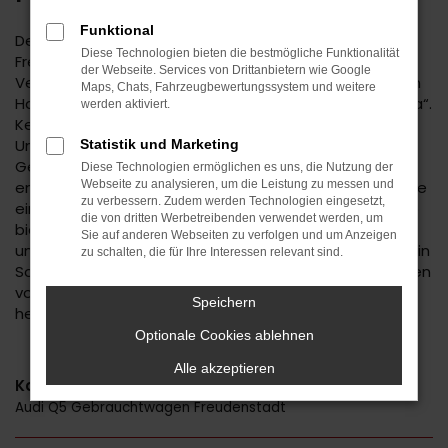
Funktional
Der Audi Q5 ist eine kluge Wahl für Ihre Mobilität in
Diese Technologien bieten die bestmögliche Funktionalität
Freudenstadt. Bei diesem Fahrzeug gehen
der Webseite. Services von Drittanbietern wie Google
Vernunftsargumente und emotionale Aspekte Hand in
Maps, Chats, Fahrzeugbewertungssystem und weitere
Hand und geben beide den Ausschlag für ein klares „Ja“.
werden aktiviert.
Kennzeichnend für den Audi Q5 ist die Ausstattung.
Unabhängig davon, ob Sie sich für einen
Statistik und Marketing
Gebrauchtwagen und damit für ein älteres Baujahr
Diese Technologien ermöglichen es uns, die Nutzung der
entscheiden oder einen Neuwagen wählen erhalten Sie
Webseite zu analysieren, um die Leistung zu messen und
zu verbessern. Zudem werden Technologien eingesetzt,
ein rundum tadelloses Modell. Wir vom Autohaus Daub
die von dritten Werbetreibenden verwendet werden, um
bieten Ihnen den Audi Q5 zu einem exzellenten Preis
Sie auf anderen Webseiten zu verfolgen und um Anzeigen
und ermöglichen zudem immer wieder das Einsteigen in
zu schalten, die für Ihre Interessen relevant sind.
Sondermodelle. Wenn Sie Ihre Mobilität auf den Straßen
von Freudenstadt und Umgebung auf ein neues Level
Speichern
heben möchten, ist der Audi Q5 bestens geeignet.
Optionale Cookies ablehnen
Alle akzeptieren
Kategorie
Audi Q5 Gebrauchtwagen Freudenstadt