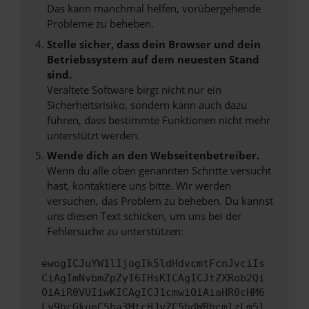
Das kann manchmal helfen, vorübergehende
Probleme zu beheben.
Stelle sicher, dass dein Browser und dein
Betriebssystem auf dem neuesten Stand
sind.
Veraltete Software birgt nicht nur ein
Sicherheitsrisiko, sondern kann auch dazu
führen, dass bestimmte Funktionen nicht mehr
unterstützt werden.
Wende dich an den Webseitenbetreiber.
Wenn du alle oben genannten Schritte versucht
hast, kontaktiere uns bitte. Wir werden
versuchen, das Problem zu beheben. Du kannst
uns diesen Text schicken, um uns bei der
Fehlersuche zu unterstützen:
ewogICJuYW1lIjogIk5ldHdvcmtFcnJvciIs
CiAgImNvbmZpZyI6IHsKICAgICJtZXRob2Qi
OiAiR0VUIiwKICAgICJ1cmwiOiAiaHR0cHM6
Ly9hcGkueC5ha3MtcHJvZC5hdWRhcmlzLm5l