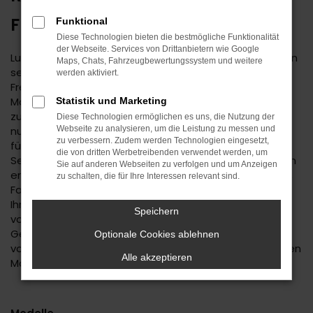
FREUDENSTADT UNTERWEGS
Funktional
Diese Technologien bieten die bestmögliche Funktionalität
der Webseite. Services von Drittanbietern wie Google
Lust auf einen Spartipp aus dem Autohaus Daub? Dann
Maps, Chats, Fahrzeugbewertungssystem und weitere
setzen Sie auf einen Hyundai Gebrauchtwagen. Für
werden aktiviert.
Freudenstadt existiert keine günstigere Variante der
Mobilität und Sie dürfen sich auf ein rundum
Statistik und Marketing
zuverlässiges Fahrzeug freuen. Wir bieten Ihnen nicht
Diese Technologien ermöglichen es uns, die Nutzung der
nur eine große Auswahl an Hyundai Gebrauchtwagen
Webseite zu analysieren, um die Leistung zu messen und
zu verbessern. Zudem werden Technologien eingesetzt,
für Freudenstadt, sondern auch einen umfassenden
die von dritten Werbetreibenden verwendet werden, um
Service. Das beginnt mit der Beratung, bei der wir Ihnen
Sie auf anderen Webseiten zu verfolgen und um Anzeigen
erst einmal genau zuhören. Wir finden heraus, welches
zu schalten, die für Ihre Interessen relevant sind.
Fahrzeug das passende für Sie ist und unterbreiten
Ihnen auf Basis Ihrer individuellen Vorgaben eine Reihe
Speichern
von Vorschlägen. Wenn wir uns für einen Hyundai
Gebrauchtwagen entschieden haben, profitieren Sie
Optionale Cookies ablehnen
von unserer meist großen Auswahl an unterschiedlichen
Alle akzeptieren
Modellen.