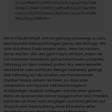
ICJyZXNwb25zZVR5cGUiOiAiIgogICAgfSwK
ICAgICJ0aW1lb3V0IjogMCwKICAgICJwcm9n
cmVzcyI6IG51bGwsCiAgICAicmlza3kiOiBm
YWxzZQogIH0KfQ==
Um in Freudenstadt und Umgebung unterwegs zu sein,
sind Hyundai Gebrauchtwagen genau das Richtige. Wir
vom Autohaus Daub sorgen dafür, dass Sie rundum
sicher kaufen. Wie das geht? Ganz einfach, indem wir
mit höchsten Standards genau hinschauen und jedes
Fahrzeug vor dem Verkauf prüfen. Nur, wenn keinerlei
versteckte oder sichtbare Mängel existieren, gelangt
das Fahrzeug auf die Straßen von Freudenstadt.
Darüber hinaus sichern wir Ihnen zu, dass jede
Generation von Hyundai Gebrauchtwagen in
erstklassiger Qualität vorliegen und mit einer ganzen
Reihe an spannenden Extras ausgestattet sind. Preislich
kommen wir Ihnen weit entgegen und ermöglichen auf
Wunsch eine Ratenzahlung ohne Erfordernis einer
Anzahlung sowie die In-Zahlung-Nahme Ihres