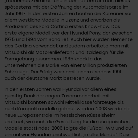
„modernes Zeitalter“ und in der Tat betrat man dieses
spätestens mit der Eröffnung der Automobilsparte im
Jahr 1967. In den ersten Jahren bauten die Koreaner vor
allem westliche Modelle in Lizenz und erwarben als
Produzent des Ford Cortina erstes Know-how. Das
erste eigene Modell war der Hyundai Pony, der zwischen
1975 und 1994 vom Band lief. Auch hier wurden Elemente
des Cortina verwendet und zudem arbeitete man mit
Mitsubishi als Motorenlieferant und Italdesign für die
Formgebung zusammen. 1985 knackte das
Unternehmen die Marke von einer Million produzierten
Fahrzeuge. Der Erfolg war somit enorm, sodass 1991
auch der deutsche Markt betreten wurde.
In den ersten Jahren war Hyundai vor allem eines:
günstig. Dank der engen Zusammenarbeit mit
Mitsubishi konnten sowohl Mittelklassefahrzeuge als
auch Kompaktmodelle gebaut werden. 2003 wurde die
neue Europazentrale im hessischen Rüsselsheim
eröffnet, wo auch die Gestaltung für die europäischen
Modelle stattfindet. 2006 folgte die Fußball-WM und auf
einmal war Hyundai sprichwörtlich „in aller Munde“. Dass