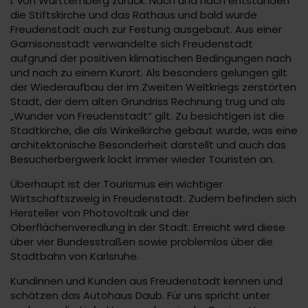
I. von Württemberg zurück. Nach und nach entstanden
die Stiftskirche und das Rathaus und bald wurde
Freudenstadt auch zur Festung ausgebaut. Aus einer
Garnisonsstadt verwandelte sich Freudenstadt
aufgrund der positiven klimatischen Bedingungen nach
und nach zu einem Kurort. Als besonders gelungen gilt
der Wiederaufbau der im Zweiten Weltkriegs zerstörten
Stadt, der dem alten Grundriss Rechnung trug und als
„Wunder von Freudenstadt“ gilt. Zu besichtigen ist die
Stadtkirche, die als Winkelkirche gebaut wurde, was eine
architektonische Besonderheit darstellt und auch das
Besucherbergwerk lockt immer wieder Touristen an.
Überhaupt ist der Tourismus ein wichtiger
Wirtschaftszweig in Freudenstadt. Zudem befinden sich
Hersteller von Photovoltaik und der
Oberflächenveredlung in der Stadt. Erreicht wird diese
über vier Bundesstraßen sowie problemlos über die
Stadtbahn von Karlsruhe.
Kundinnen und Kunden aus Freudenstadt kennen und
schätzen das Autohaus Daub. Für uns spricht unter