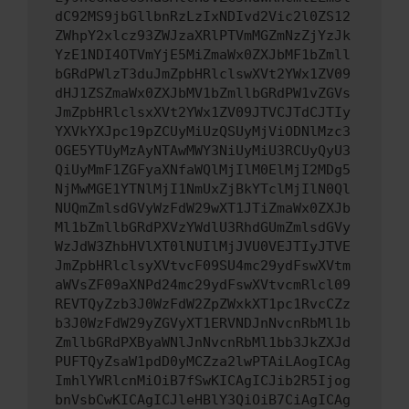
dC92MS9jbGllbnRzLzIxNDIvd2Vic2l0ZS12
ZWhpY2xlcz93ZWJzaXRlPTVmMGZmNzZjYzJk
YzE1NDI4OTVmYjE5MiZmaWx0ZXJbMF1bZmll
bGRdPWlzT3duJmZpbHRlclswXVt2YWx1ZV09
dHJ1ZSZmaWx0ZXJbMV1bZmllbGRdPW1vZGVs
JmZpbHRlclsxXVt2YWx1ZV09JTVCJTdCJTIy
YXVkYXJpc19pZCUyMiUzQSUyMjViODNlMzc3
OGE5YTUyMzAyNTAwMWY3NiUyMiU3RCUyQyU3
QiUyMmF1ZGFyaXNfaWQlMjIlM0ElMjI2MDg5
NjMwMGE1YTNlMjI1NmUxZjBkYTclMjIlN0Ql
NUQmZmlsdGVyWzFdW29wXT1JTiZmaWx0ZXJb
Ml1bZmllbGRdPXVzYWdlU3RhdGUmZmlsdGVy
WzJdW3ZhbHVlXT0lNUIlMjJVU0VEJTIyJTVE
JmZpbHRlclsyXVtvcF09SU4mc29ydFswXVtm
aWVsZF09aXNPd24mc29ydFswXVtvcmRlcl09
REVTQyZzb3J0WzFdW2ZpZWxkXT1pc1RvcCZz
b3J0WzFdW29yZGVyXT1ERVNDJnNvcnRbMl1b
ZmllbGRdPXByaWNlJnNvcnRbMl1bb3JkZXJd
PUFTQyZsaW1pdD0yMCZza2lwPTAiLAogICAg
ImhlYWRlcnMiOiB7fSwKICAgICJib2R5Ijog
bnVsbCwKICAgICJleHBlY3QiOiB7CiAgICAg