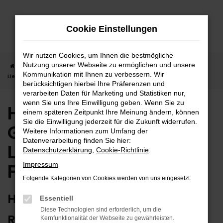
Zum
Hauptinhalt
Cookie Einstellungen
springen
Wir nutzen Cookies, um Ihnen die bestmögliche
Nutzung unserer Webseite zu ermöglichen und unsere
Startseite
Freudenstadt
Hyundai
Hyundai Gebrauchtwagen |
Kommunikation mit Ihnen zu verbessern. Wir
Lieferservice nach Freudenstadt
berücksichtigen hierbei Ihre Präferenzen und
verarbeiten Daten für Marketing und Statistiken nur,
wenn Sie uns Ihre Einwilligung geben. Wenn Sie zu
Hyundai
einem späteren Zeitpunkt Ihre Meinung ändern, können
Sie die Einwilligung jederzeit für die Zukunft widerrufen.
Gebrauchtwagen |
Weitere Informationen zum Umfang der
Datenverarbeitung finden Sie hier:
Lieferservice nach
Datenschutzerklärung
,
Cookie-Richtlinie
.
Freudenstadt
Impressum
Folgende Kategorien von Cookies werden von uns eingesetzt:
HYUNDAI GEBRAUCHTWAGEN:
Essentiell
Diese Technologien sind erforderlich, um die
RUNDUM ZUVERLÄSSIG IN
Kernfunktionalität der Webseite zu gewährleisten.