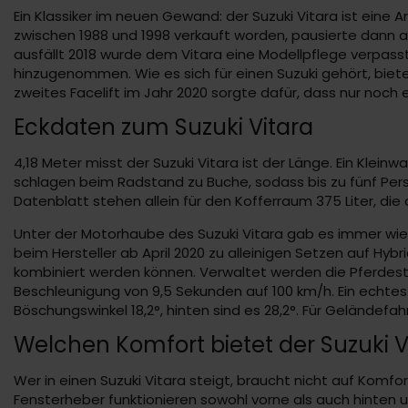
Ein Klassiker im neuen Gewand: der Suzuki Vitara ist ein
zwischen 1988 und 1998 verkauft worden, pausierte dann al
ausfällt 2018 wurde dem Vitara eine Modellpflege verpass
hinzugenommen. Wie es sich für einen Suzuki gehört, biete
zweites Facelift im Jahr 2020 sorgte dafür, dass nur noch 
Eckdaten zum Suzuki Vitara
4,18 Meter misst der Suzuki Vitara ist der Länge. Ein Klei
schlagen beim Radstand zu Buche, sodass bis zu fünf Pe
Datenblatt stehen allein für den Kofferraum 375 Liter, die
Unter der Motorhaube des Suzuki Vitara gab es immer wie
beim Hersteller ab April 2020 zu alleinigen Setzen auf Hybr
kombiniert werden können. Verwaltet werden die Pferdest
Beschleunigung von 9,5 Sekunden auf 100 km/h. Ein echtes H
Böschungswinkel 18,2°, hinten sind es 28,2°. Für Geländefah
Welchen Komfort bietet der Suzuki V
Wer in einen Suzuki Vitara steigt, braucht nicht auf Komfor
Fensterheber funktionieren sowohl vorne als auch hinten u