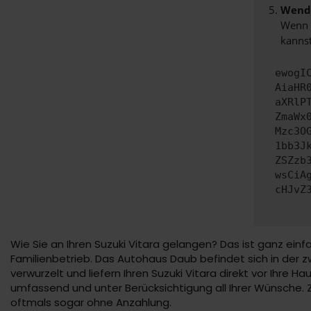
Wende
Wenn d
kannst
ewogI
AiaHR
aXRlP
ZmaWx
Mzc3O
1bb3J
ZSZzb
wsCiA
cHJvZ
Wie Sie an Ihren Suzuki Vitara gelangen? Das ist ganz einf
Familienbetrieb. Das Autohaus Daub befindet sich in der zw
verwurzelt und liefern Ihren Suzuki Vitara direkt vor Ihre Ha
umfassend und unter Berücksichtigung all Ihrer Wünsche.
oftmals sogar ohne Anzahlung.