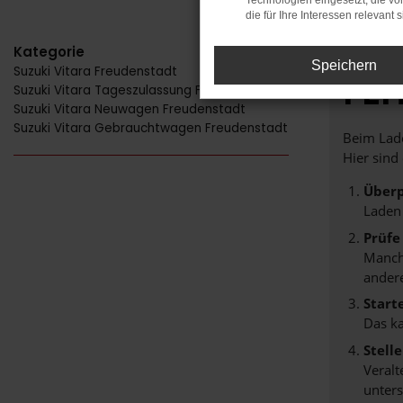
Technologien eingesetzt, die v
die für Ihre Interessen relevant s
Kategorie
Speichern
Suzuki Vitara Freudenstadt
FE
Suzuki Vitara Tageszulassung Freudenstadt
Suzuki Vitara Neuwagen Freudenstadt
Suzuki Vitara Gebrauchtwagen Freudenstadt
Beim Lade
Hier sind
Überp
Laden
Prüfe
Manche
andere
Start
Das k
Stell
Veralt
unters