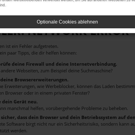
on dritten Werbetreibenden verwendet werden, um Sie auf anderen Webseiten zu ve
ind.
Optionale Cookies ablehnen
HLER: NETWORK ERROR
n ist ein Fehler aufgetreten.
 ein paar Tipps, die dir helfen können:
rüfe deine Firewall und deine Internetverbindung.
 andere Webseiten, zum Beispiel deine Suchmaschine?
 deine Browsererweiterungen.
 Erweiterungen, wie Werbeblocker, können das Laden bestimmter 
n Browser oder in einem privaten Fenster?
e dein Gerät neu.
ann manchmal helfen, vorübergehende Probleme zu beheben.
e sicher, dass dein Browser und dein Betriebssystem auf de
ete Software birgt nicht nur ein Sicherheitsrisiko, sondern kann
tützt werden.