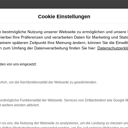
Cookie Einstellungen
ie bestmögliche Nutzung unserer Webseite zu ermöglichen und unsere
hierbei Ihre Präferenzen und verarbeiten Daten für Marketing und Stati
ig kaufen | Lieferservice nach Freudenstadt
einem späteren Zeitpunkt Ihre Meinung ändern, können Sie die Einwillig
en zum Umfang der Datenverarbeitung finden Sie hier:
Datenschutzerkl
stadt günstig kaufen | L
en von uns eingesetzt:
TKLASSIG FÜR FREUDEN
rlich, um die Kernfunktionalität der Webseite zu gewährleisten.
 in Freudenstadt. Bei diesem Fahrzeug gehen Vernunftsargum
estmögliche Funktionalität der Webseite. Services von Drittanbietern wie Google 
Suzuki Vitara ist die Ausstattung. Unabhängig davon, ob Sie 
eitere werden aktiviert.
 Sie ein rundum tadelloses Modell. Wir vom Autohaus Daub b
ondermodelle. Wenn Sie Ihre Mobilität auf den Straßen von
 es uns, die Nutzung der Webseite zu analysieren, um die Leistung zu messen u