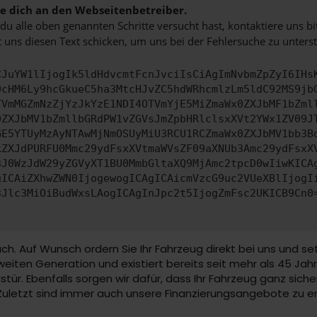
 dich an den Webseitenbetreiber.
u alle oben genannten Schritte versucht hast, kontaktiere uns 
 uns diesen Text schicken, um uns bei der Fehlersuche zu unterst
CJuYW1lIjogIk5ldHdvcmtFcnJvciIsCiAgImNvbmZpZyI6IHs
0cHM6Ly9hcGkueC5ha3MtcHJvZC5hdWRhcmlzLm5ldC92MS9jb
TVmMGZmNzZjYzJkYzE1NDI4OTVmYjE5MiZmaWx0ZXJbMF1bZml
0ZXJbMV1bZmllbGRdPW1vZGVsJmZpbHRlclsxXVt2YWx1ZV09J
GE5YTUyMzAyNTAwMjNmOSUyMiU3RCU1RCZmaWx0ZXJbMV1bb3B
kZXJdPURFU0Mmc29ydFsxXVtmaWVsZF09aXNUb3Amc29ydFsxX
3J0WzJdW29yZGVyXT1BU0MmbGltaXQ9MjAmc2tpcD0wIiwKICA
gICAiZXhwZWN0IjogewogICAgICAicmVzcG9uc2VUeXBlIjogI
3Jlc3MiOiBudWxsLAogICAgInJpc2t5IjogZmFsc2UKICB9Cn0
ach. Auf Wunsch ordern Sie Ihr Fahrzeug direkt bei uns und s
eiten Generation und existiert bereits seit mehr als 45 Jahr
ustür. Ebenfalls sorgen wir dafür, dass Ihr Fahrzeug ganz siche
 Zuletzt sind immer auch unsere Finanzierungsangebote zu e