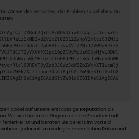
bitte. Wir werden versuchen, das Problem zu beheben. Du
ützen:
KICAgICJtZXRob2QiOiAiR0VUIiwKICAgICJ1cmwiOi
GllbnRzLzIxNDIvd2Vic2l0ZS12ZWhpY2xlcz93ZWJz
lbGRdPWlzT3duJmZpbHRlclswXVt2YWx1ZV09dHJ1ZS
TVCJTdCJTIyYXVkYXJpc19pZCUyMiUzQSUyMjViODNl
dPUlOJnNvcnRbMF1bZmllbGRdPWlzT3duJnNvcnRbMF
VtvcmRlcl09REVTQyZzb3J0WzJdW2ZpZWxkXT1wcmlj
gICJoZWFkZXJzIjoge30sCiAgICAiYm9keSI6IG51bG
iIKICAgIH0sCiAgICAidGltZW91dCI6IDAsCiAgICAi
=
etzen dabei auf unsere erstklassige Reputation als
en. Wir sind tief in der Region rund um Freudenstadt
r fehlerfrei ist und beraten Sie bereits im Vorfeld
rwähnen: jederzeit zu niedrigen monatlichen Raten und