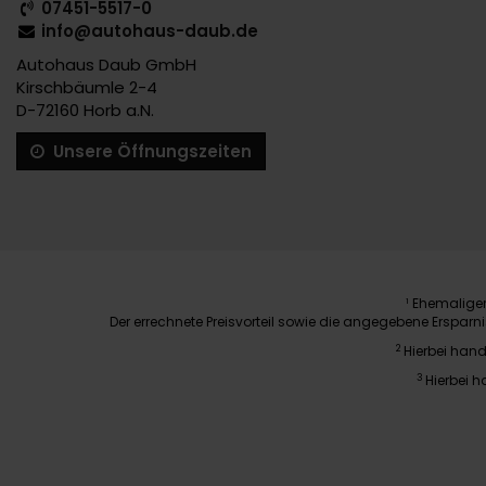
07451-5517-0
info@autohaus-daub.de
Autohaus Daub GmbH
Kirschbäumle 2-4
D-72160 Horb a.N.
Unsere Öffnungszeiten
Ehemaliger 
1
Der errechnete Preisvorteil sowie die angegebene Erspar
2
Hierbei hand
3
Hierbei h