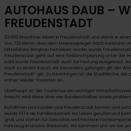
AUTOHAUS DAUB – WI
FREUDENSTADT
23.000 Einwohner leben in Freudenstadt und damit in ein
von 732 Meter über dem Meeresspiegel. Nach Karlsruhe und 
Mittelalters Bergbau betrieben wurde, wurde Freudenstadt
Freudenstadt geht auf eine Reißbrettplanung unter der He
bald wurde Freudenstadt auch zur Festung ausgebaut. Au
nach zu einem Kurort. Als besonders gelungen gilt der Wi
Freudenstadt“ gilt. Zu besichtigen ist die Stadtkirche, d
immer wieder Touristen an.
Überhaupt ist der Tourismus ein wichtiger Wirtschaftszwei
Erreicht wird diese über vier Bundesstraßen sowie problem
Kundinnen und Kunden aus Freudenstadt kennen und schät
wurde 1974 als Familienbetrieb ins Leben gerufen und befi
groß und stehen für Seriosität und höchste Fachkompete
Fahrzeug in unsere Werkstatt. Wir kümmern uns um Sie und