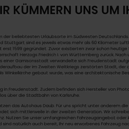
R KÜMMERN UNS UM IH
em der beliebtesten Urlaubsorte im Südwesten Deutschlands.
Stuttgart sind es jeweils etwas mehr als 60 Kilometer Luftl
 erst 1599 gegründet. Zuvor existierten zwar schon heutige 
rrschaft Herzogs Friedrich I. von Württemberg zurück. Nach
s einer Garnisonsstadt verwandelte sich Freudenstadt aufg
ederaufbau der im Zweiten Weltkriegs zerstörten Stadt, der
ie als Winkelkirche gebaut wurde, was eine architektonische 
g in Freudenstadt. Zudem befinden sich Hersteller von Photo
los über die Stadtbahn von Karlsruhe.
zen das Autohaus Daub. Für uns spricht unter anderem die 
ndet sich mittlerweile in der zweiten Generation. Wir schre
nz. Nutzen Sie unser umfangreichen Fahrzeugangebot oder 
 sind natürlich auch bereit, Ihr neu erworbenes Fahrzeug na