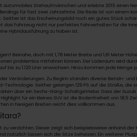
e Art automobiles Stehaufmännchen und erlebte 2015 einen N
lerdings für fast zwei Jahrzehnte. Die Rede ist von einem ko
t. Seither ist das Erscheinungsbild noch ein gutes Stück s
t das Fahrzeug nicht nur perfektes Fahrverhalten für die Inn
eine Hybridausführung zu haben ist.
nwagen? Beinahe, doch mit 1,78 Meter Breite und 1,61 Meter Hö
rsonen problemlos mitfahren können. Der Laderaum wird dur
 auf bis zu 1.120 Liter anwachsen. Hinzu kommen jede Menge p
der Veränderungen. Zu Beginn standen diverse Benzin- und 
id-Technologie. Seither gelangen 129 PS auf die Straße, die s
ärken über ein Sechs-Gang-Schaltgetriebe. Dass der Suzuki 
ighlight für ein kleines SUV ist die Bodenfreiheit von 18,5 Z
rten in hiesigen Breiten reicht dies vollkommen aus.
itara?
t zu verzichten. Dieser zeigt sich beispielsweise anhand der 
nd natürlich lassen sich die Sitze beheizen. Ein weiterer P