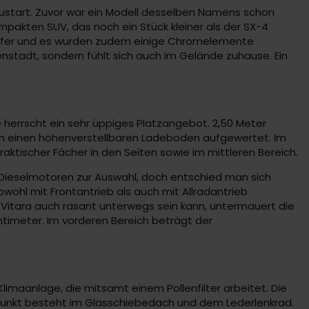
eustart. Zuvor war ein Modell desselben Namens schon
mpakten SUV, das noch ein Stück kleiner als der SX-4
chärfer und es wurden zudem einige Chromelemente
enstadt, sondern fühlt sich auch im Gelände zuhause. Ein
he herrscht ein sehr üppiges Platzangebot. 2,50 Meter
ch einen höhenverstellbaren Ladeboden aufgewertet. Im
raktischer Fächer in den Seiten sowie im mittleren Bereich.
Dieselmotoren zur Auswahl, doch entschied man sich
owohl mit Frontantrieb als auch mit Allradantrieb
Vitara auch rasant unterwegs sein kann, untermauert die
entimeter. Im vorderen Bereich beträgt der
Klimaanlage, die mitsamt einem Pollenfilter arbeitet. Die
luspunkt besteht im Glasschiebedach und dem Lederlenkrad.