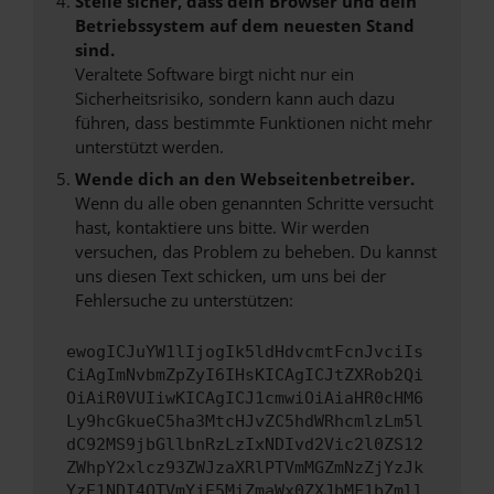
Stelle sicher, dass dein Browser und dein
Betriebssystem auf dem neuesten Stand
sind.
Veraltete Software birgt nicht nur ein
Sicherheitsrisiko, sondern kann auch dazu
führen, dass bestimmte Funktionen nicht mehr
unterstützt werden.
Wende dich an den Webseitenbetreiber.
Wenn du alle oben genannten Schritte versucht
hast, kontaktiere uns bitte. Wir werden
versuchen, das Problem zu beheben. Du kannst
uns diesen Text schicken, um uns bei der
Fehlersuche zu unterstützen:
ewogICJuYW1lIjogIk5ldHdvcmtFcnJvciIs
CiAgImNvbmZpZyI6IHsKICAgICJtZXRob2Qi
OiAiR0VUIiwKICAgICJ1cmwiOiAiaHR0cHM6
Ly9hcGkueC5ha3MtcHJvZC5hdWRhcmlzLm5l
dC92MS9jbGllbnRzLzIxNDIvd2Vic2l0ZS12
ZWhpY2xlcz93ZWJzaXRlPTVmMGZmNzZjYzJk
YzE1NDI4OTVmYjE5MiZmaWx0ZXJbMF1bZmll