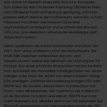
sich damit im Bereich eines Mini-SUV bzw. Kompakt-
SUV. Dabei ist das Crossover-Fahrzeug 1,82 Meter breit
und 1,58 Meter hoch und überaus geräumig. 445 Liter
passen selbst dann in den Kofferraum, wenn bis zu fünf
Personen mitfahren. Die hinteren Sitze sind
asymmetrisch umklappbar und eröffnen auf Wunsch
1.015 Liter. Eine elektrisch arbeitende Heckklappe darf
dabei nicht fehlen.
Seine Qualitäten als echter Individualist entfaltet der
VW T-Roc unter anderem unter der Motorhaube. Die
Wahl fällt zwischen zahlreichen Benzin- und
Dieselmotoren, wobei das Minimum an Leistung bei 115
PS liegt. Aus einer erhöhten Sitzposition heraus bedient
man entweder ein manuelles Schaltgetriebe mit sechs
Gängen oder lässt die Arbeit von einem Sieben-Gang-
DSG erledigen. Stärkere Motorisierung bringen 150 oder
190 PS auf die Straße, dieses Mal in Kombination mit
Front- oder Allradantrieb. Der Topmotor als R 4Motion
ist als Benziner zu haben und leistet 300 PS aus zwei
Litern Hubraum. Der Allradler wird in nur 4,8 Sekunden auf
100 km/h katapultiert und fährt natürlich locker die 250