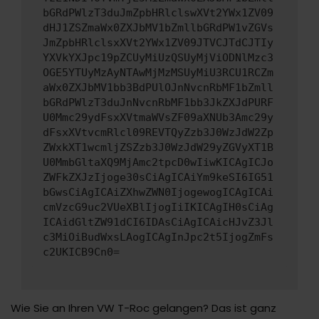
bGRdPWlzT3duJmZpbHRlclswXVt2YWx1ZV09
dHJ1ZSZmaWx0ZXJbMV1bZmllbGRdPW1vZGVs
JmZpbHRlclsxXVt2YWx1ZV09JTVCJTdCJTIy
YXVkYXJpc19pZCUyMiUzQSUyMjViODNlMzc3
OGE5YTUyMzAyNTAwMjMzMSUyMiU3RCU1RCZm
aWx0ZXJbMV1bb3BdPUlOJnNvcnRbMF1bZmll
bGRdPWlzT3duJnNvcnRbMF1bb3JkZXJdPURF
U0Mmc29ydFsxXVtmaWVsZF09aXNUb3Amc29y
dFsxXVtvcmRlcl09REVTQyZzb3J0WzJdW2Zp
ZWxkXT1wcmljZSZzb3J0WzJdW29yZGVyXT1B
U0MmbGltaXQ9MjAmc2tpcD0wIiwKICAgICJo
ZWFkZXJzIjoge30sCiAgICAiYm9keSI6IG51
bGwsCiAgICAiZXhwZWN0IjogewogICAgICAi
cmVzcG9uc2VUeXBlIjogIiIKICAgIH0sCiAg
ICAidGltZW91dCI6IDAsCiAgICAicHJvZ3Jl
c3MiOiBudWxsLAogICAgInJpc2t5IjogZmFs
c2UKICB9Cn0=
Wie Sie an Ihren VW T-Roc gelangen? Das ist ganz