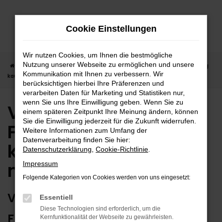
Zum
Hauptinhalt
Cookie Einstellungen
springen
Wir nutzen Cookies, um Ihnen die bestmögliche
Nutzung unserer Webseite zu ermöglichen und unsere
Startseite
Freudenstadt
VW
VW T-Roc in Freudenstadt günstig
Kommunikation mit Ihnen zu verbessern. Wir
kaufen | Lieferservice nach Freudenstadt
berücksichtigen hierbei Ihre Präferenzen und
verarbeiten Daten für Marketing und Statistiken nur,
wenn Sie uns Ihre Einwilligung geben. Wenn Sie zu
VW T-Roc in
einem späteren Zeitpunkt Ihre Meinung ändern, können
Sie die Einwilligung jederzeit für die Zukunft widerrufen.
Freudenstadt günstig
Weitere Informationen zum Umfang der
Datenverarbeitung finden Sie hier:
kaufen | Lieferservice
Datenschutzerklärung
,
Cookie-Richtlinie
.
nach Freudenstadt
Impressum
Folgende Kategorien von Cookies werden von uns eingesetzt:
VW T-ROC – ERSTKLASSIG FÜR
Essentiell
Diese Technologien sind erforderlich, um die
FREUDENSTADT GEEIGNET
Kernfunktionalität der Webseite zu gewährleisten.