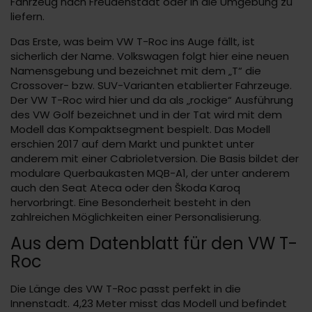
Fahrzeug nach Freudenstadt oder in die Umgebung zu
liefern.
Das Erste, was beim VW T-Roc ins Auge fällt, ist
sicherlich der Name. Volkswagen folgt hier eine neuen
Namensgebung und bezeichnet mit dem „T“ die
Crossover- bzw. SUV-Varianten etablierter Fahrzeuge.
Der VW T-Roc wird hier und da als „rockige“ Ausführung
des VW Golf bezeichnet und in der Tat wird mit dem
Modell das Kompaktsegment bespielt. Das Modell
erschien 2017 auf dem Markt und punktet unter
anderem mit einer Cabrioletversion. Die Basis bildet der
modulare Querbaukasten MQB-A1, der unter anderem
auch den Seat Ateca oder den Škoda Karoq
hervorbringt. Eine Besonderheit besteht in den
zahlreichen Möglichkeiten einer Personalisierung.
Aus dem Datenblatt für den VW T-
Roc
Die Länge des VW T-Roc passt perfekt in die
Innenstadt. 4,23 Meter misst das Modell und befindet