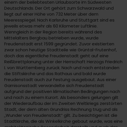
einem der beliebtesten Urlaubsorte im Südwesten
Deutschlands. Der Ort gehört zum Schwarzwald und
liegt auf einer Höhe von 732 Meter über dem
Meeresspiegel. Nach Karlsruhe und Stuttgart sind es
jeweils etwas mehr als 60 Kilometer Luftlinie.
Wenngleich in der Region bereits während des
Mittelalters Bergbau betrieben wurde, wurde
Freudenstadt erst 1599 gegründet. Zuvor existierten
zwar schon heutige Stadtteile wie Grüntal-Frutenhof,
doch das eigentliche Freudenstadt geht auf eine
Reißbrettplanung unter der Herrschaft Herzogs Friedrich
I. von Württemberg zurück. Nach und nach entstanden
die Stiftskirche und das Rathaus und bald wurde
Freudenstadt auch zur Festung ausgebaut. Aus einer
Garnisonsstadt verwandelte sich Freudenstadt
aufgrund der positiven klimatischen Bedingungen nach
und nach zu einem Kurort. Als besonders gelungen gilt
der Wiederaufbau der im Zweiten Weltkriegs zerstörten
Stadt, der dem alten Grundriss Rechnung trug und als
„Wunder von Freudenstadt“ gilt. Zu besichtigen ist die
Stadtkirche, die als Winkelkirche gebaut wurde, was eine