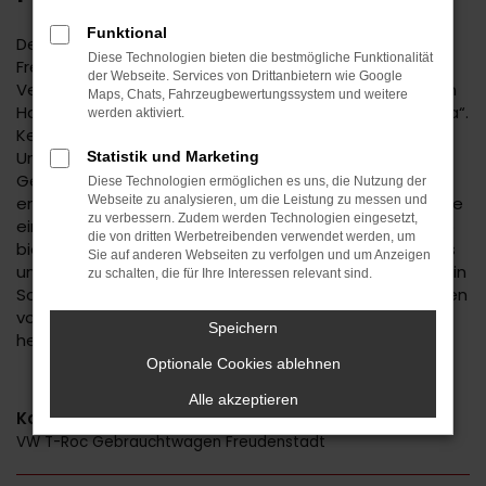
Funktional
Der VW T-Roc ist eine kluge Wahl für Ihre Mobilität in
Diese Technologien bieten die bestmögliche Funktionalität
Freudenstadt. Bei diesem Fahrzeug gehen
der Webseite. Services von Drittanbietern wie Google
Vernunftsargumente und emotionale Aspekte Hand in
Maps, Chats, Fahrzeugbewertungssystem und weitere
Hand und geben beide den Ausschlag für ein klares „Ja“.
werden aktiviert.
Kennzeichnend für den VW T-Roc ist die Ausstattung.
Unabhängig davon, ob Sie sich für einen
Statistik und Marketing
Gebrauchtwagen und damit für ein älteres Baujahr
Diese Technologien ermöglichen es uns, die Nutzung der
entscheiden oder einen Neuwagen wählen erhalten Sie
Webseite zu analysieren, um die Leistung zu messen und
zu verbessern. Zudem werden Technologien eingesetzt,
ein rundum tadelloses Modell. Wir vom Autohaus Daub
die von dritten Werbetreibenden verwendet werden, um
bieten Ihnen den VW T-Roc zu einem exzellenten Preis
Sie auf anderen Webseiten zu verfolgen und um Anzeigen
und ermöglichen zudem immer wieder das Einsteigen in
zu schalten, die für Ihre Interessen relevant sind.
Sondermodelle. Wenn Sie Ihre Mobilität auf den Straßen
von Freudenstadt und Umgebung auf ein neues Level
Speichern
heben möchten, ist der VW T-Roc bestens geeignet.
Optionale Cookies ablehnen
Alle akzeptieren
Kategorie
VW T-Roc Gebrauchtwagen Freudenstadt