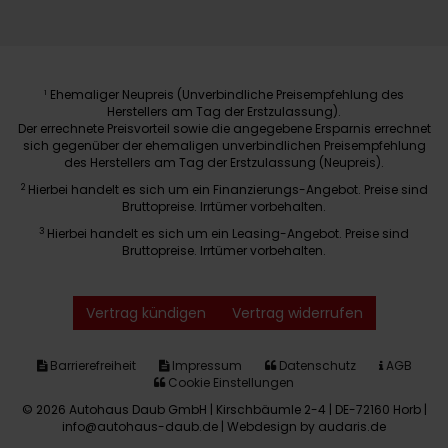
Ehemaliger Neupreis (Unverbindliche Preisempfehlung des
1
Herstellers am Tag der Erstzulassung).
Der errechnete Preisvorteil sowie die angegebene Ersparnis errechnet
sich gegenüber der ehemaligen unverbindlichen Preisempfehlung
des Herstellers am Tag der Erstzulassung (Neupreis).
2
Hierbei handelt es sich um ein Finanzierungs-Angebot. Preise sind
Bruttopreise. Irrtümer vorbehalten.
3
Hierbei handelt es sich um ein Leasing-Angebot. Preise sind
Bruttopreise. Irrtümer vorbehalten.
Vertrag kündigen
Vertrag widerrufen
Barrierefreiheit
Impressum
Datenschutz
AGB
Cookie Einstellungen
© 2026 Autohaus Daub GmbH | Kirschbäumle 2-4 | DE-72160 Horb |
info@autohaus-daub.de |
Webdesign by audaris.de