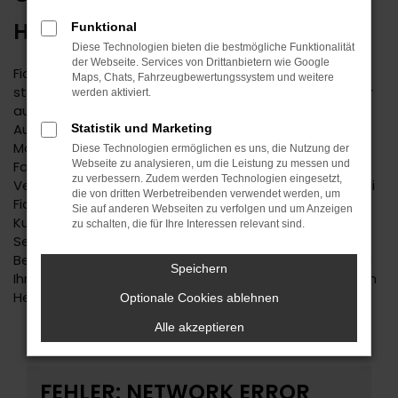
HERRENBERG
Funktional
Diese Technologien bieten die bestmögliche Funktionalität
der Webseite. Services von Drittanbietern wie Google
Fiat ist ein bemerkenswerter Hersteller. Der Autobauer
Maps, Chats, Fahrzeugbewertungssystem und weitere
steht einerseits für Tradition, andererseits aber immer
werden aktiviert.
auch für Aufbruchstimmung und eine zeitgemäße
Ausstattung. Im Autohaus Daub finden Sie Fiat für Ihre
Statistik und Marketing
Mobilität in Herrenberg und Umgebung. Wir sind ein
Diese Technologien ermöglichen es uns, die Nutzung der
Familienunternehmen mit tiefer regionaler
Webseite zu analysieren, um die Leistung zu messen und
zu verbessern. Zudem werden Technologien eingesetzt,
Verwurzelung. Seit 1974 bieten wir Fahrzeuge an, wobei
die von dritten Werbetreibenden verwendet werden, um
Fiat einen der Schwerpunkte darstellt. Kundinnen und
Sie auf anderen Webseiten zu verfolgen und um Anzeigen
Kunden aus Herrenberg kennen und schätzen unseren
zu schalten, die für Ihre Interessen relevant sind.
Service und die persönliche und durchweg individuelle
Beratung. Wir haben immer ein offenes Ohr für Sie und
Speichern
Ihre Anliegen und liefern Fahrzeuge natürlich auch nach
Herrenberg oder in die nähere Umgebung.
Optionale Cookies ablehnen
Alle akzeptieren
FEHLER: NETWORK ERROR