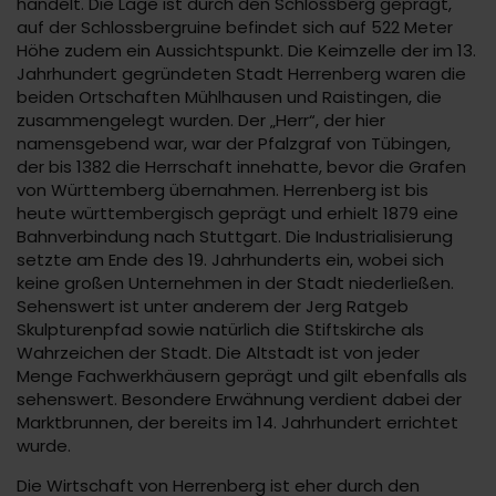
handelt. Die Lage ist durch den Schlossberg geprägt,
auf der Schlossbergruine befindet sich auf 522 Meter
Höhe zudem ein Aussichtspunkt. Die Keimzelle der im 13.
Jahrhundert gegründeten Stadt Herrenberg waren die
beiden Ortschaften Mühlhausen und Raistingen, die
zusammengelegt wurden. Der „Herr“, der hier
namensgebend war, war der Pfalzgraf von Tübingen,
der bis 1382 die Herrschaft innehatte, bevor die Grafen
von Württemberg übernahmen. Herrenberg ist bis
heute württembergisch geprägt und erhielt 1879 eine
Bahnverbindung nach Stuttgart. Die Industrialisierung
setzte am Ende des 19. Jahrhunderts ein, wobei sich
keine großen Unternehmen in der Stadt niederließen.
Sehenswert ist unter anderem der Jerg Ratgeb
Skulpturenpfad sowie natürlich die Stiftskirche als
Wahrzeichen der Stadt. Die Altstadt ist von jeder
Menge Fachwerkhäusern geprägt und gilt ebenfalls als
sehenswert. Besondere Erwähnung verdient dabei der
Marktbrunnen, der bereits im 14. Jahrhundert errichtet
wurde.
Die Wirtschaft von Herrenberg ist eher durch den