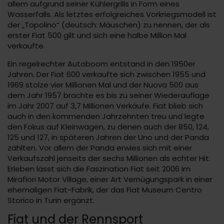
allem aufgrund seiner Kühlergrills in Form eines
Wasserfalls. Als letztes erfolgreiches Vorkriegsmodell ist
der „Topolino“ (deutsch: Mäuschen) zu nennen, der als
erster Fiat 500 gilt und sich eine halbe Million Mal
verkaufte.
Ein regelrechter Autoboom entstand in den 1950er
Jahren. Der Fiat 600 verkaufte sich zwischen 1955 und
1969 stolze vier Millionen Mal und der Nuova 500 aus
dem Jahr 1957 brachte es bis zu seiner Wiederauflage
im Jahr 2007 auf 3,7 Millionen Verkäufe. Fiat blieb sich
auch in den kommenden Jahrzehnten treu und legte
den Fokus auf Kleinwagen, zu denen auch der 850, 124,
125 und 127, in späteren Jahren der Uno und der Panda
zählten. Vor allem der Panda erwies sich mit einer
Verkaufszahl jenseits der sechs Millionen als echter Hit.
Erleben lässt sich die Faszination Fiat seit 2006 im
Mirafiori Motor Village, einer Art Vernügungspark in einer
ehemaligen Fiat-Fabrik, der das Fiat Museum Centro
Storico in Turin ergänzt.
Fiat und der Rennsport