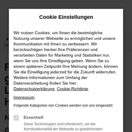
Zum
Hauptinhalt
Cookie Einstellungen
springen
Wir nutzen Cookies, um Ihnen die bestmögliche
Nutzung unserer Webseite zu ermöglichen und unsere
Startseite
Herrenberg
Fiat in Herrenberg günstig kaufen |
Kommunikation mit Ihnen zu verbessern. Wir
Lieferservice nach Herrenberg
berücksichtigen hierbei Ihre Präferenzen und
verarbeiten Daten für Marketing und Statistiken nur,
wenn Sie uns Ihre Einwilligung geben. Wenn Sie zu
Fiat in Herrenberg
einem späteren Zeitpunkt Ihre Meinung ändern, können
Sie die Einwilligung jederzeit für die Zukunft widerrufen.
günstig kaufen |
Weitere Informationen zum Umfang der
Datenverarbeitung finden Sie hier:
Lieferservice nach
Datenschutzerklärung
,
Cookie-Richtlinie
.
Herrenberg
Impressum
Folgende Kategorien von Cookies werden von uns eingesetzt:
NUTZEN SIE IHREN NEUEN FIAT FÜR
Essentiell
Diese Technologien sind erforderlich, um die
GRENZENLOSE MOBILITÄT IN
Kernfunktionalität der Webseite zu gewährleisten.