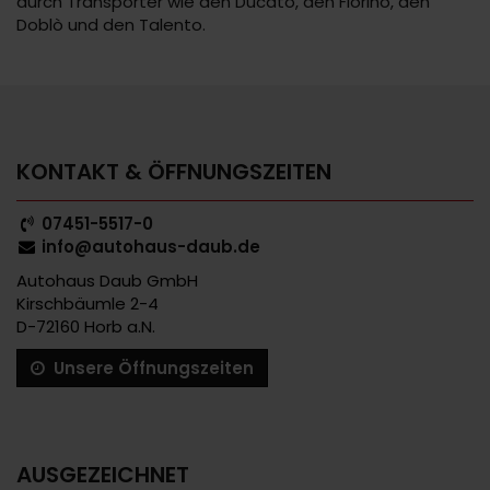
durch Transporter wie den Ducato, den Fiorino, den
Doblò und den Talento.
KONTAKT & ÖFFNUNGSZEITEN
07451-5517-0
info@autohaus-daub.de
Autohaus Daub GmbH
Kirschbäumle 2-4
D-72160 Horb a.N.
Unsere Öffnungszeiten
AUSGEZEICHNET