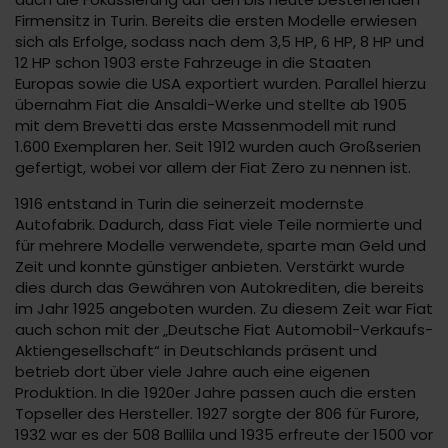
Firmensitz in Turin. Bereits die ersten Modelle erwiesen
sich als Erfolge, sodass nach dem 3,5 HP, 6 HP, 8 HP und
12 HP schon 1903 erste Fahrzeuge in die Staaten
Europas sowie die USA exportiert wurden. Parallel hierzu
übernahm Fiat die Ansaldi-Werke und stellte ab 1905
mit dem Brevetti das erste Massenmodell mit rund
1.600 Exemplaren her. Seit 1912 wurden auch Großserien
gefertigt, wobei vor allem der Fiat Zero zu nennen ist.
1916 entstand in Turin die seinerzeit modernste
Autofabrik. Dadurch, dass Fiat viele Teile normierte und
für mehrere Modelle verwendete, sparte man Geld und
Zeit und konnte günstiger anbieten. Verstärkt wurde
dies durch das Gewähren von Autokrediten, die bereits
im Jahr 1925 angeboten wurden. Zu diesem Zeit war Fiat
auch schon mit der „Deutsche Fiat Automobil-Verkaufs-
Aktiengesellschaft“ in Deutschlands präsent und
betrieb dort über viele Jahre auch eine eigenen
Produktion. In die 1920er Jahre passen auch die ersten
Topseller des Hersteller. 1927 sorgte der 806 für Furore,
1932 war es der 508 Ballila und 1935 erfreute der 1500 vor