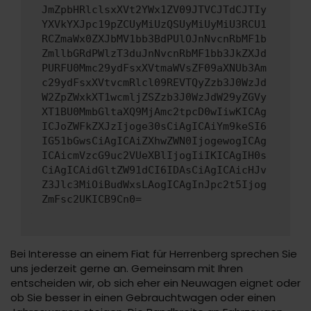
JmZpbHRlclsxXVt2YWx1ZV09JTVCJTdCJTIy
YXVkYXJpc19pZCUyMiUzQSUyMiUyMiU3RCU1
RCZmaWx0ZXJbMV1bb3BdPUlOJnNvcnRbMF1b
ZmllbGRdPWlzT3duJnNvcnRbMF1bb3JkZXJd
PURFU0Mmc29ydFsxXVtmaWVsZF09aXNUb3Am
c29ydFsxXVtvcmRlcl09REVTQyZzb3J0WzJd
W2ZpZWxkXT1wcmljZSZzb3J0WzJdW29yZGVy
XT1BU0MmbGltaXQ9MjAmc2tpcD0wIiwKICAg
ICJoZWFkZXJzIjoge30sCiAgICAiYm9keSI6
IG51bGwsCiAgICAiZXhwZWN0IjogewogICAg
ICAicmVzcG9uc2VUeXBlIjogIiIKICAgIH0s
CiAgICAidGltZW91dCI6IDAsCiAgICAicHJv
Z3Jlc3MiOiBudWxsLAogICAgInJpc2t5Ijog
ZmFsc2UKICB9Cn0=
Bei Interesse an einem Fiat für Herrenberg sprechen Sie
uns jederzeit gerne an. Gemeinsam mit Ihren
entscheiden wir, ob sich eher ein Neuwagen eignet oder
ob Sie besser in einen Gebrauchtwagen oder einen