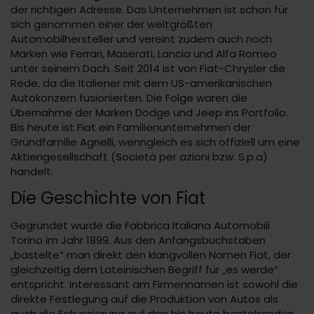
der richtigen Adresse. Das Unternehmen ist schon für
sich genommen einer der weltgrößten
Automobilhersteller und vereint zudem auch noch
Marken wie Ferrari, Maserati, Lancia und Alfa Romeo
unter seinem Dach. Seit 2014 ist von Fiat-Chrysler die
Rede, da die Italiener mit dem US-amerikanischen
Autokonzern fusionierten. Die Folge waren die
Übernahme der Marken Dodge und Jeep ins Portfolio.
Bis heute ist Fiat ein Familienunternehmen der
Gründfamilie Agnelli, wenngleich es sich offiziell um eine
Aktiengesellschaft (Società per azioni bzw. S.p.a)
handelt.
Die Geschichte von Fiat
Gegründet wurde die Fabbrica Italiana Automobili
Torino im Jahr 1899. Aus den Anfangsbuchstaben
„bastelte“ man direkt den klangvollen Namen Fiat, der
gleichzeitig dem Lateinischen Begriff für „es werde“
entspricht. Interessant am Firmennamen ist sowohl die
direkte Festlegung auf die Produktion von Autos als
auch die Fokussierung auf den bis heute bestehenden