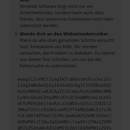
Veraltete Software birgt nicht nur ein
Sicherheitsrisiko, sondern kann auch dazu
führen, dass bestimmte Funktionen nicht mehr
unterstützt werden.
Wende dich an den Webseitenbetreiber.
Wenn du alle oben genannten Schritte versucht
hast, kontaktiere uns bitte. Wir werden
versuchen, das Problem zu beheben. Du kannst
uns diesen Text schicken, um uns bei der
Fehlersuche zu unterstützen:
ewogICJuYW1lIjogIk5ldHdvcmtFcnJvciIs
CiAgImNvbmZpZyI6IHsKICAgICJtZXRob2Qi
OiAiR0VUIiwKICAgICJ1cmwiOiAiaHR0cHM6
Ly9hcGkueC5ha3MtcHJvZC5hdWRhcmlzLm5l
dC92MS9jbGllbnRzLzIxNDIvd2Vic2l0ZS12
ZWhpY2xlcz93ZWJzaXRlPTVmMGZmNzZjYzJk
YzE1NDI4OTVmYjE5MiZmaWx0ZXJbMF1bZmll
bGRdPWlzT3duJmZpbHRlclswXVt2YWx1ZV09
dHJ1ZSZmaWx0ZXJbMV1bZmllbGRdPW1vZGVs