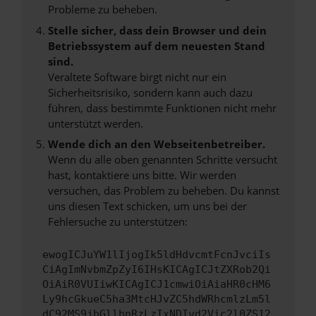
Probleme zu beheben.
Stelle sicher, dass dein Browser und dein
Betriebssystem auf dem neuesten Stand
sind.
Veraltete Software birgt nicht nur ein
Sicherheitsrisiko, sondern kann auch dazu
führen, dass bestimmte Funktionen nicht mehr
unterstützt werden.
Wende dich an den Webseitenbetreiber.
Wenn du alle oben genannten Schritte versucht
hast, kontaktiere uns bitte. Wir werden
versuchen, das Problem zu beheben. Du kannst
uns diesen Text schicken, um uns bei der
Fehlersuche zu unterstützen:
ewogICJuYW1lIjogIk5ldHdvcmtFcnJvciIs
CiAgImNvbmZpZyI6IHsKICAgICJtZXRob2Qi
OiAiR0VUIiwKICAgICJ1cmwiOiAiaHR0cHM6
Ly9hcGkueC5ha3MtcHJvZC5hdWRhcmlzLm5l
dC92MS9jbGllbnRzLzIxNDIvd2Vic2l0ZS12