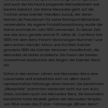
und auch der bis heute prägende Mercedesstern war
bereits bekannt. Der Name Mercedes geht auf die
Tochter eines Daimler-Händlers zurück, der deren
Namen als Pseudonym für seine Rennsportaktivitäten
verwendete. Als eigene Produktbezeichnung wurde der
Name erstmals im Jahr 1900 verwendet. Zu dieser Zeit
war das Auto gerade einmal 15 Jahre alt. Carl Benz fuhr
1885 mit dem Benz Patent-Motorwagen Nummer 1 und
dem ersten Viertakt-Motor und Gottlieb Daimler
gründete 1890 die Daimler-Motoren-Gesellschaft, die
Mercedes als Marke etablierte. Die Fusion der beiden
Unterehmen bedeutete den Beginn der Daimler-Benz
AG.
Schon in den ersten Jahren war Mercedes-Benz eine
Luxusmarke und erarbeitete sich vor allem durch
repräsentative Fahrzeuge einen Namen. Die berühmten
„Silberpfeile“ stammten seinerzeit nicht nur von Auto
Union, sondern auch von Mercedes-Benz. Als besonders
berühmte frühe Modelle gelten der Mercedes-Simplex
von 1904 sowie das 21 Liter- Fahrzeuge „Blitzen-Benz“.