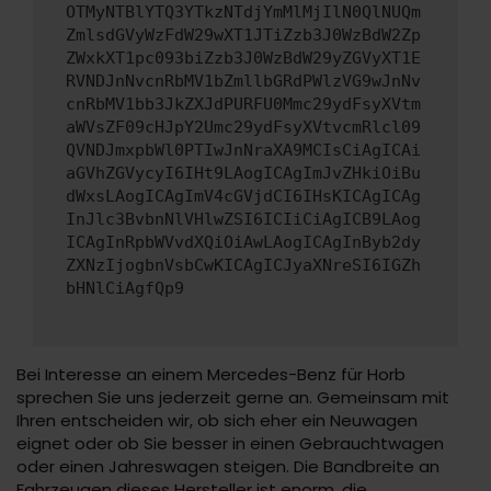
OTMyNTBlYTQ3YTkzNTdjYmMlMjIlN0QlNUQm
ZmlsdGVyWzFdW29wXT1JTiZzb3J0WzBdW2Zp
ZWxkXT1pc093biZzb3J0WzBdW29yZGVyXT1E
RVNDJnNvcnRbMV1bZmllbGRdPWlzVG9wJnNv
cnRbMV1bb3JkZXJdPURFU0Mmc29ydFsyXVtm
aWVsZF09cHJpY2Umc29ydFsyXVtvcmRlcl09
QVNDJmxpbWl0PTIwJnNraXA9MCIsCiAgICAi
aGVhZGVycyI6IHt9LAogICAgImJvZHkiOiBu
dWxsLAogICAgImV4cGVjdCI6IHsKICAgICAg
InJlc3BvbnNlVHlwZSI6ICIiCiAgICB9LAog
ICAgInRpbWVvdXQiOiAwLAogICAgInByb2dy
ZXNzIjogbnVsbCwKICAgICJyaXNreSI6IGZh
bHNlCiAgfQp9
Bei Interesse an einem Mercedes-Benz für Horb
sprechen Sie uns jederzeit gerne an. Gemeinsam mit
Ihren entscheiden wir, ob sich eher ein Neuwagen
eignet oder ob Sie besser in einen Gebrauchtwagen
oder einen Jahreswagen steigen. Die Bandbreite an
Fahrzeugen dieses Hersteller ist enorm, die