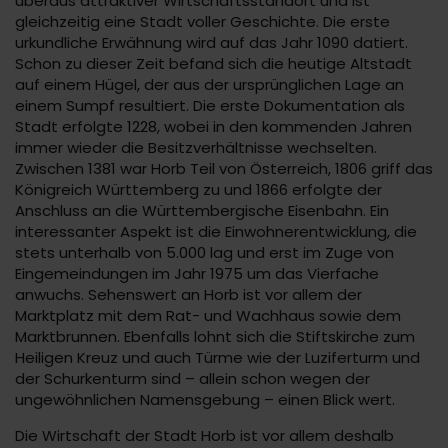
überaus attraktiver Wirtschaftsstandort und ist
gleichzeitig eine Stadt voller Geschichte. Die erste
urkundliche Erwähnung wird auf das Jahr 1090 datiert.
Schon zu dieser Zeit befand sich die heutige Altstadt
auf einem Hügel, der aus der ursprünglichen Lage an
einem Sumpf resultiert. Die erste Dokumentation als
Stadt erfolgte 1228, wobei in den kommenden Jahren
immer wieder die Besitzverhältnisse wechselten.
Zwischen 1381 war Horb Teil von Österreich, 1806 griff das
Königreich Württemberg zu und 1866 erfolgte der
Anschluss an die Württembergische Eisenbahn. Ein
interessanter Aspekt ist die Einwohnerentwicklung, die
stets unterhalb von 5.000 lag und erst im Zuge von
Eingemeindungen im Jahr 1975 um das Vierfache
anwuchs. Sehenswert an Horb ist vor allem der
Marktplatz mit dem Rat- und Wachhaus sowie dem
Marktbrunnen. Ebenfalls lohnt sich die Stiftskirche zum
Heiligen Kreuz und auch Türme wie der Luziferturm und
der Schurkenturm sind – allein schon wegen der
ungewöhnlichen Namensgebung – einen Blick wert.
Die Wirtschaft der Stadt Horb ist vor allem deshalb