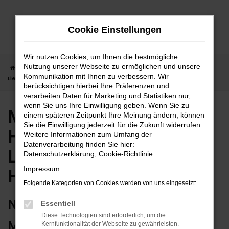
Zum
Hauptinhalt
Cookie Einstellungen
springen
Wir nutzen Cookies, um Ihnen die bestmögliche
Nutzung unserer Webseite zu ermöglichen und unsere
Startseite
Horb
Mercedes-Benz in Horb günstig kaufen |
Kommunikation mit Ihnen zu verbessern. Wir
Lieferservice nach Horb
berücksichtigen hierbei Ihre Präferenzen und
verarbeiten Daten für Marketing und Statistiken nur,
wenn Sie uns Ihre Einwilligung geben. Wenn Sie zu
Mercedes-Benz in
einem späteren Zeitpunkt Ihre Meinung ändern, können
Sie die Einwilligung jederzeit für die Zukunft widerrufen.
Horb günstig kaufen |
Weitere Informationen zum Umfang der
Datenverarbeitung finden Sie hier:
Lieferservice nach
Datenschutzerklärung
,
Cookie-Richtlinie
.
Horb
Impressum
Folgende Kategorien von Cookies werden von uns eingesetzt:
NUTZEN SIE IHREN NEUEN
Essentiell
Diese Technologien sind erforderlich, um die
MERCEDES-BENZ FÜR
Kernfunktionalität der Webseite zu gewährleisten.