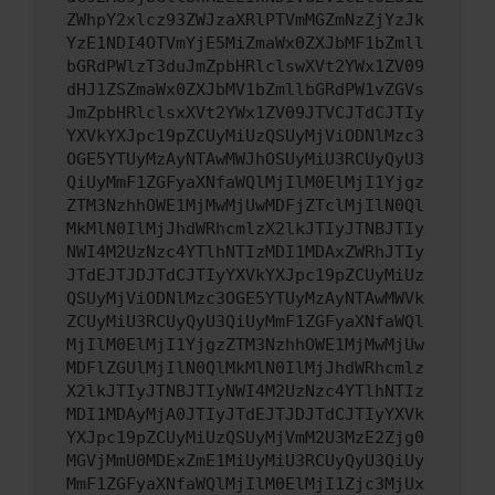
ZWhpY2xlcz93ZWJzaXRlPTVmMGZmNzZjYzJk
YzE1NDI4OTVmYjE5MiZmaWx0ZXJbMF1bZmll
bGRdPWlzT3duJmZpbHRlclswXVt2YWx1ZV09
dHJ1ZSZmaWx0ZXJbMV1bZmllbGRdPW1vZGVs
JmZpbHRlclsxXVt2YWx1ZV09JTVCJTdCJTIy
YXVkYXJpc19pZCUyMiUzQSUyMjViODNlMzc3
OGE5YTUyMzAyNTAwMWJhOSUyMiU3RCUyQyU3
QiUyMmF1ZGFyaXNfaWQlMjIlM0ElMjI1Yjgz
ZTM3NzhhOWE1MjMwMjUwMDFjZTclMjIlN0Ql
MkMlN0IlMjJhdWRhcmlzX2lkJTIyJTNBJTIy
NWI4M2UzNzc4YTlhNTIzMDI1MDAxZWRhJTIy
JTdEJTJDJTdCJTIyYXVkYXJpc19pZCUyMiUz
QSUyMjViODNlMzc3OGE5YTUyMzAyNTAwMWVk
ZCUyMiU3RCUyQyU3QiUyMmF1ZGFyaXNfaWQl
MjIlM0ElMjI1YjgzZTM3NzhhOWE1MjMwMjUw
MDFlZGUlMjIlN0QlMkMlN0IlMjJhdWRhcmlz
X2lkJTIyJTNBJTIyNWI4M2UzNzc4YTlhNTIz
MDI1MDAyMjA0JTIyJTdEJTJDJTdCJTIyYXVk
YXJpc19pZCUyMiUzQSUyMjVmM2U3MzE2Zjg0
MGVjMmU0MDExZmE1MiUyMiU3RCUyQyU3QiUy
MmF1ZGFyaXNfaWQlMjIlM0ElMjI1Zjc3MjUx