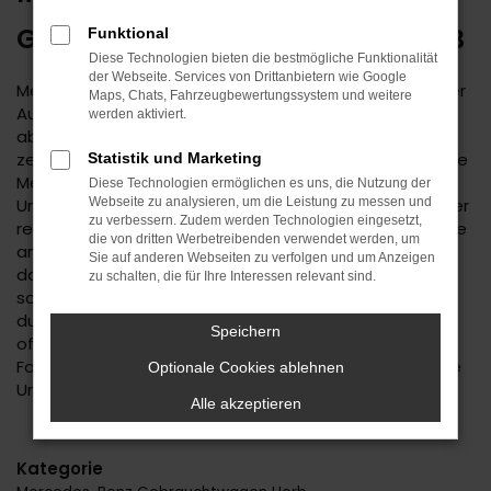
GRENZENLOSE MOBILITÄT IN HORB
Funktional
Diese Technologien bieten die bestmögliche Funktionalität
der Webseite. Services von Drittanbietern wie Google
Mercedes-Benz ist ein bemerkenswerter Hersteller. Der
Maps, Chats, Fahrzeugbewertungssystem und weitere
Autobauer steht einerseits für Tradition, andererseits
werden aktiviert.
aber immer auch für Aufbruchstimmung und eine
zeitgemäße Ausstattung. Im Autohaus Daub finden Sie
Statistik und Marketing
Mercedes-Benz für Ihre Mobilität in Horb und
Diese Technologien ermöglichen es uns, die Nutzung der
Umgebung. Wir sind ein Familienunternehmen mit tiefer
Webseite zu analysieren, um die Leistung zu messen und
zu verbessern. Zudem werden Technologien eingesetzt,
regionaler Verwurzelung. Seit 1974 bieten wir Fahrzeuge
die von dritten Werbetreibenden verwendet werden, um
an, wobei Mercedes-Benz einen der Schwerpunkte
Sie auf anderen Webseiten zu verfolgen und um Anzeigen
darstellt. Kundinnen und Kunden aus Horb kennen und
zu schalten, die für Ihre Interessen relevant sind.
schätzen unseren Service und die persönliche und
durchweg individuelle Beratung. Wir haben immer ein
Speichern
offenes Ohr für Sie und Ihre Anliegen und liefern
Fahrzeuge natürlich auch nach Horb oder in die nähere
Optionale Cookies ablehnen
Umgebung.
Alle akzeptieren
Kategorie