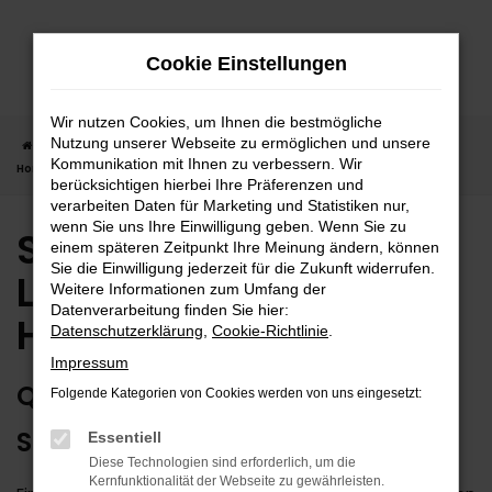
Zum
Hauptinhalt
Cookie Einstellungen
springen
Wir nutzen Cookies, um Ihnen die bestmögliche
Nutzung unserer Webseite zu ermöglichen und unsere
Startseite
Horb
Suzuki
Suzuki Neuwagen | Lieferservice nach
Kommunikation mit Ihnen zu verbessern. Wir
Horb
berücksichtigen hierbei Ihre Präferenzen und
verarbeiten Daten für Marketing und Statistiken nur,
wenn Sie uns Ihre Einwilligung geben. Wenn Sie zu
Suzuki Neuwagen |
einem späteren Zeitpunkt Ihre Meinung ändern, können
Sie die Einwilligung jederzeit für die Zukunft widerrufen.
Lieferservice nach
Weitere Informationen zum Umfang der
Datenverarbeitung finden Sie hier:
Horb
Datenschutzerklärung
,
Cookie-Richtlinie
.
Impressum
QUALITÄT MIT AUSRUFEZEICHEN:
Folgende Kategorien von Cookies werden von uns eingesetzt:
SUZUKI NEUWAGEN FÜR HORB
Essentiell
Diese Technologien sind erforderlich, um die
Kernfunktionalität der Webseite zu gewährleisten.