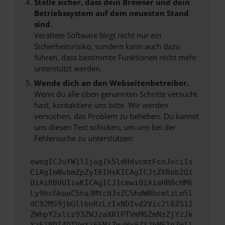
Stelle sicher, dass dein Browser und dein
Betriebssystem auf dem neuesten Stand
sind.
Veraltete Software birgt nicht nur ein
Sicherheitsrisiko, sondern kann auch dazu
führen, dass bestimmte Funktionen nicht mehr
unterstützt werden.
Wende dich an den Webseitenbetreiber.
Wenn du alle oben genannten Schritte versucht
hast, kontaktiere uns bitte. Wir werden
versuchen, das Problem zu beheben. Du kannst
uns diesen Text schicken, um uns bei der
Fehlersuche zu unterstützen:
ewogICJuYW1lIjogIk5ldHdvcmtFcnJvciIs
CiAgImNvbmZpZyI6IHsKICAgICJtZXRob2Qi
OiAiR0VUIiwKICAgICJ1cmwiOiAiaHR0cHM6
Ly9hcGkueC5ha3MtcHJvZC5hdWRhcmlzLm5l
dC92MS9jbGllbnRzLzIxNDIvd2Vic2l0ZS12
ZWhpY2xlcz93ZWJzaXRlPTVmMGZmNzZjYzJk