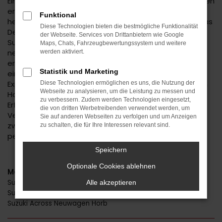
Ein Suzuki Neuwagen genießt in der Automobilwelt einen
erstklassigen Ruf. Einer der Gründe hierfür liegt in der
Funktional
herausragenden Qualität des Hersteller, doch auch das
Diese Technologien bieten die bestmögliche Funktionalität
Design kann sich sehen lassen. Wenn Sie mit einem
der Webseite. Services von Drittanbietern wie Google
Suzuki Neuwagen durch Horb fahren, sind Ihnen
Maps, Chats, Fahrzeugbewertungssystem und weitere
neugierige Blicke sicher. Ein automobiles Highlight
werden aktiviert.
erwartet Sie und wird Ihnen beim Autohaus Daub zu
Statistik und Marketing
einem überaus günstigen Preis angeboten. Wir sind
Experten für Suzuki Neuwagen und seit vielen Jahren in
Diese Technologien ermöglichen es uns, die Nutzung der
Webseite zu analysieren, um die Leistung zu messen und
Horb und Umgebung bekannt. Mit uns setzen Sie auf
zu verbessern. Zudem werden Technologien eingesetzt,
Erfahrung, exzellentes Know-how und die besondere
die von dritten Werbetreibenden verwendet werden, um
Vertrauenswürdigkeit eines Familienbetriebs in der
Sie auf anderen Webseiten zu verfolgen und um Anzeigen
zweiten Generation. Gerne beraten wir Sie – sowohl
zu schalten, die für Ihre Interessen relevant sind.
persönlich als auch via Telefon oder digital.
Speichern
Optionale Cookies ablehnen
Modelle
Suzuki Swift Neuwagen Horb
Alle akzeptieren
Suzuki Vitara Neuwagen Horb
Suzuki Across Neuwagen Horb