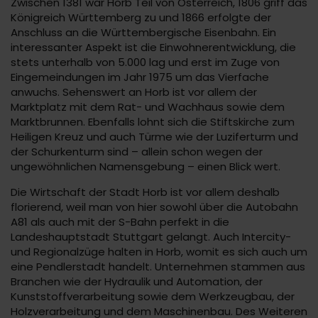
Zwischen 1381 war Horb Teil von Österreich, 1806 griff das
Königreich Württemberg zu und 1866 erfolgte der
Anschluss an die Württembergische Eisenbahn. Ein
interessanter Aspekt ist die Einwohnerentwicklung, die
stets unterhalb von 5.000 lag und erst im Zuge von
Eingemeindungen im Jahr 1975 um das Vierfache
anwuchs. Sehenswert an Horb ist vor allem der
Marktplatz mit dem Rat- und Wachhaus sowie dem
Marktbrunnen. Ebenfalls lohnt sich die Stiftskirche zum
Heiligen Kreuz und auch Türme wie der Luziferturm und
der Schurkenturm sind – allein schon wegen der
ungewöhnlichen Namensgebung – einen Blick wert.
Die Wirtschaft der Stadt Horb ist vor allem deshalb
florierend, weil man von hier sowohl über die Autobahn
A81 als auch mit der S-Bahn perfekt in die
Landeshauptstadt Stuttgart gelangt. Auch Intercity-
und Regionalzüge halten in Horb, womit es sich auch um
eine Pendlerstadt handelt. Unternehmen stammen aus
Branchen wie der Hydraulik und Automation, der
Kunststoffverarbeitung sowie dem Werkzeugbau, der
Holzverarbeitung und dem Maschinenbau. Des Weiteren