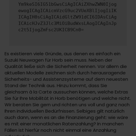
Ym9keSI6IG51bGwsCiAgICAiZXhwZWN0Ijog
ewogICAgICAicmVzcG9uc2VUeXBlIjogIiIK
ICAgIH0sCiAgICAidGltZW91dCI6IDAsCiAg
ICAicHJvZ3Jlc3MiOiBudWxsLAogICAgInJp
c2t5IjogZmFsc2UKICB9Cn0=
Es existieren viele Gründe, aus denen es einfach ein
Suzuki Neuwagen für Horb sein muss. Neben der
Qualität ließe sich die Sicherheit nennen. Vor allem die
aktuellen Modelle zeichnen sich durch herausragende
Sicherheits- und Assistenzsysteme auf dem neuesten
Stand der Technik aus. Hinzu kommt, dass Sie
gleichsam à la Carte aussuchen können, welche Extras
Sie für Ihre Mobilität in Horb benötigen und welche nicht.
Wir beraten Sie gern und richten uns voll und ganz nach
Ihren individuellen Bedürfnissen. Selbiges gilt natürlich
auch dann, wenn es an die Finanzierung geht: wie wäre
es mit einer monatlichen Ratenzahlung? In manchen
Fällen ist hierfür noch nicht einmal eine Anzahlung