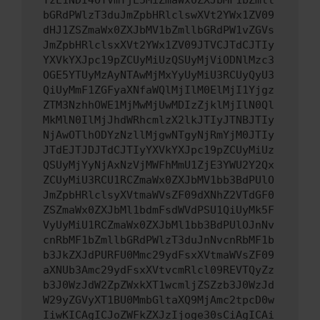
YzE1NDI4OTVmYjE5MiZmaWx0ZXJbMF1bZmll
bGRdPWlzT3duJmZpbHRlclswXVt2YWx1ZV09
dHJ1ZSZmaWx0ZXJbMV1bZmllbGRdPW1vZGVs
JmZpbHRlclsxXVt2YWx1ZV09JTVCJTdCJTIy
YXVkYXJpc19pZCUyMiUzQSUyMjViODNlMzc3
OGE5YTUyMzAyNTAwMjMxYyUyMiU3RCUyQyU3
QiUyMmF1ZGFyaXNfaWQlMjIlM0ElMjI1Yjgz
ZTM3NzhhOWE1MjMwMjUwMDIzZjklMjIlN0Ql
MkMlN0IlMjJhdWRhcmlzX2lkJTIyJTNBJTIy
NjAwOTlhODYzNzllMjgwNTgyNjRmYjM0JTIy
JTdEJTJDJTdCJTIyYXVkYXJpc19pZCUyMiUz
QSUyMjYyNjAxNzVjMWFhMmU1ZjE3YWU2Y2Qx
ZCUyMiU3RCU1RCZmaWx0ZXJbMV1bb3BdPUlO
JmZpbHRlclsyXVtmaWVsZF09dXNhZ2VTdGF0
ZSZmaWx0ZXJbMl1bdmFsdWVdPSU1QiUyMk5F
VyUyMiU1RCZmaWx0ZXJbMl1bb3BdPUlOJnNv
cnRbMF1bZmllbGRdPWlzT3duJnNvcnRbMF1b
b3JkZXJdPURFU0Mmc29ydFsxXVtmaWVsZF09
aXNUb3Amc29ydFsxXVtvcmRlcl09REVTQyZz
b3J0WzJdW2ZpZWxkXT1wcmljZSZzb3J0WzJd
W29yZGVyXT1BU0MmbGltaXQ9MjAmc2tpcD0w
IiwKICAgICJoZWFkZXJzIjoge30sCiAgICAi