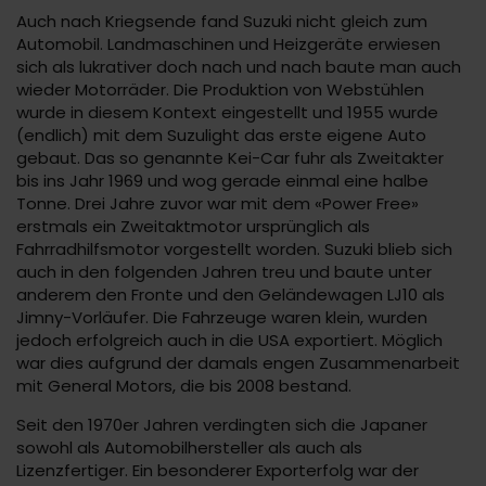
Auch nach Kriegsende fand Suzuki nicht gleich zum
Automobil. Landmaschinen und Heizgeräte erwiesen
sich als lukrativer doch nach und nach baute man auch
wieder Motorräder. Die Produktion von Webstühlen
wurde in diesem Kontext eingestellt und 1955 wurde
(endlich) mit dem Suzulight das erste eigene Auto
gebaut. Das so genannte Kei-Car fuhr als Zweitakter
bis ins Jahr 1969 und wog gerade einmal eine halbe
Tonne. Drei Jahre zuvor war mit dem «Power Free»
erstmals ein Zweitaktmotor ursprünglich als
Fahrradhilfsmotor vorgestellt worden. Suzuki blieb sich
auch in den folgenden Jahren treu und baute unter
anderem den Fronte und den Geländewagen LJ10 als
Jimny-Vorläufer. Die Fahrzeuge waren klein, wurden
jedoch erfolgreich auch in die USA exportiert. Möglich
war dies aufgrund der damals engen Zusammenarbeit
mit General Motors, die bis 2008 bestand.
Seit den 1970er Jahren verdingten sich die Japaner
sowohl als Automobilhersteller als auch als
Lizenzfertiger. Ein besonderer Exporterfolg war der