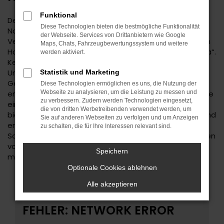
Funktional
Der Kia Niro ist eine kluge Wahl für Ihre Mobilität in
Diese Technologien bieten die bestmögliche Funktionalität
Nagold. Bei diesem Fahrzeug gehen
der Webseite. Services von Drittanbietern wie Google
Vernunftsargumente und emotionale Aspekte Hand in
Maps, Chats, Fahrzeugbewertungssystem und weitere
Hand und geben beide den Ausschlag für ein klares „Ja“.
werden aktiviert.
Kennzeichnend für den Kia Niro ist die Ausstattung.
Unabhängig davon, ob Sie sich für einen
Statistik und Marketing
Gebrauchtwagen und damit für ein älteres Baujahr
Diese Technologien ermöglichen es uns, die Nutzung der
entscheiden oder einen Neuwagen wählen erhalten Sie
Webseite zu analysieren, um die Leistung zu messen und
zu verbessern. Zudem werden Technologien eingesetzt,
ein rundum tadelloses Modell. Wir vom Autohaus Daub
die von dritten Werbetreibenden verwendet werden, um
bieten Ihnen den Kia Niro zu einem exzellenten Preis und
Sie auf anderen Webseiten zu verfolgen und um Anzeigen
ermöglichen zudem immer wieder das Einsteigen in
zu schalten, die für Ihre Interessen relevant sind.
Sondermodelle. Wenn Sie Ihre Mobilität auf den Straßen
von Nagold und Umgebung auf ein neues Level heben
Speichern
möchten, ist der Kia Niro bestens geeignet.
Optionale Cookies ablehnen
Alle akzeptieren
FEHLER: NETWORK ERROR