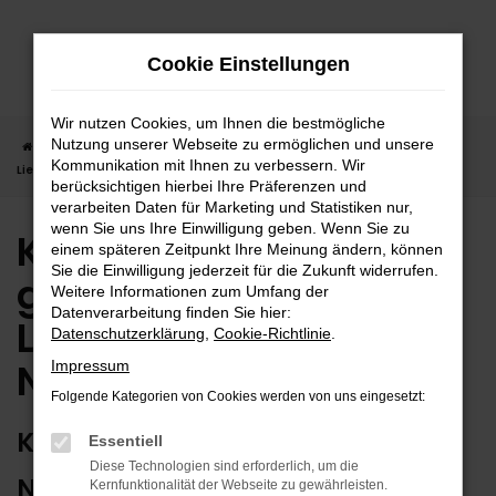
Zum
Hauptinhalt
Cookie Einstellungen
springen
Wir nutzen Cookies, um Ihnen die bestmögliche
Nutzung unserer Webseite zu ermöglichen und unsere
Startseite
Nagold
Kia
Kia Niro in Nagold günstig kaufen |
Kommunikation mit Ihnen zu verbessern. Wir
Lieferservice nach Nagold
berücksichtigen hierbei Ihre Präferenzen und
verarbeiten Daten für Marketing und Statistiken nur,
wenn Sie uns Ihre Einwilligung geben. Wenn Sie zu
Kia Niro in Nagold
einem späteren Zeitpunkt Ihre Meinung ändern, können
Sie die Einwilligung jederzeit für die Zukunft widerrufen.
günstig kaufen |
Weitere Informationen zum Umfang der
Datenverarbeitung finden Sie hier:
Lieferservice nach
Datenschutzerklärung
,
Cookie-Richtlinie
.
Nagold
Impressum
Folgende Kategorien von Cookies werden von uns eingesetzt:
KIA NIRO – ERSTKLASSIG FÜR
Essentiell
Diese Technologien sind erforderlich, um die
NAGOLD GEEIGNET
Kernfunktionalität der Webseite zu gewährleisten.