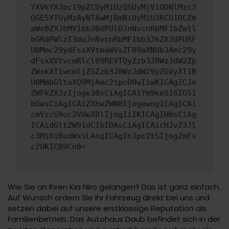
YXVkYXJpc19pZCUyMiUzQSUyMjViODNlMzc3
OGE5YTUyMzAyNTAwMjBmNiUyMiU3RCU1RCZm
aWx0ZXJbMV1bb3BdPUlOJnNvcnRbMF1bZmll
bGRdPWlzT3duJnNvcnRbMF1bb3JkZXJdPURF
U0Mmc29ydFsxXVtmaWVsZF09aXNUb3Amc29y
dFsxXVtvcmRlcl09REVTQyZzb3J0WzJdW2Zp
ZWxkXT1wcmljZSZzb3J0WzJdW29yZGVyXT1B
U0MmbGltaXQ9MjAmc2tpcD0wIiwKICAgICJo
ZWFkZXJzIjoge30sCiAgICAiYm9keSI6IG51
bGwsCiAgICAiZXhwZWN0IjogewogICAgICAi
cmVzcG9uc2VUeXBlIjogIiIKICAgIH0sCiAg
ICAidGltZW91dCI6IDAsCiAgICAicHJvZ3Jl
c3MiOiBudWxsLAogICAgInJpc2t5IjogZmFs
c2UKICB9Cn0=
Wie Sie an Ihren Kia Niro gelangen? Das ist ganz einfach.
Auf Wunsch ordern Sie Ihr Fahrzeug direkt bei uns und
setzen dabei auf unsere erstklassige Reputation als
Familienbetrieb. Das Autohaus Daub befindet sich in der