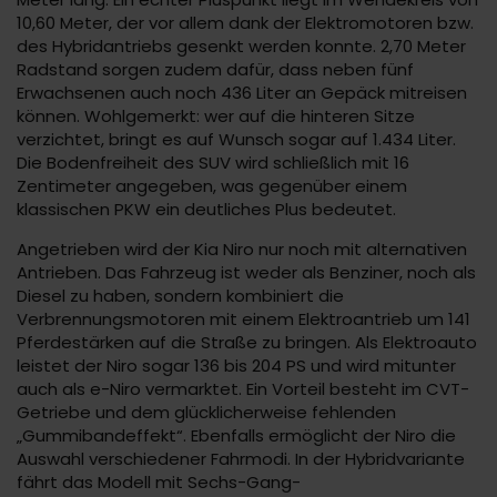
10,60 Meter, der vor allem dank der Elektromotoren bzw.
des Hybridantriebs gesenkt werden konnte. 2,70 Meter
Radstand sorgen zudem dafür, dass neben fünf
Erwachsenen auch noch 436 Liter an Gepäck mitreisen
können. Wohlgemerkt: wer auf die hinteren Sitze
verzichtet, bringt es auf Wunsch sogar auf 1.434 Liter.
Die Bodenfreiheit des SUV wird schließlich mit 16
Zentimeter angegeben, was gegenüber einem
klassischen PKW ein deutliches Plus bedeutet.
Angetrieben wird der Kia Niro nur noch mit alternativen
Antrieben. Das Fahrzeug ist weder als Benziner, noch als
Diesel zu haben, sondern kombiniert die
Verbrennungsmotoren mit einem Elektroantrieb um 141
Pferdestärken auf die Straße zu bringen. Als Elektroauto
leistet der Niro sogar 136 bis 204 PS und wird mitunter
auch als e-Niro vermarktet. Ein Vorteil besteht im CVT-
Getriebe und dem glücklicherweise fehlenden
„Gummibandeffekt“. Ebenfalls ermöglicht der Niro die
Auswahl verschiedener Fahrmodi. In der Hybridvariante
fährt das Modell mit Sechs-Gang-