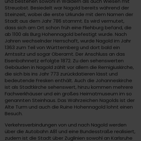
und bestehen sowohl in Wäldern als auch Wiesen mit
Streuobst. Besiedelt war Nagold bereits während der
Steinzeit, wobei die erste Urkunde mit dem Namen der
Stadt aus dem Jahr 786 stammt. Es wird vermutet,
dass sich am Ort schon früh eine Fliehburg befand, die
ab 1100 als Burg Hohennagold befestigt wurde. Nach
Jahren wechselnder Herrschaft, wurde Nagold im Jahr
1363 zum Teil von Württemberg und dort bald ein
Amtssitz und sogar Oberamt. Der Anschluss an das
Eisenbahnnetz erfolgte 1872. Zu den sehenswerten
Gebäuden in Nagold zählt vor allem die Remigiuskirche,
die sich bis ins Jahr 773 zurückdatieren lässt und
bedeutende Fresken enthält. Auch die Johanneskirche
ist als Stadtkirche sehenswert, hinzu kommen mehrere
Fachwerkhäuser und ein großes Heimatmuseum im so
genannten Steinhaus. Das Wahrzeichen Nagolds ist der
Alte Turm und auch die Ruine Hohennagold lohnt einen
Besuch.
Verkehrsverbindungen von und nach Nagold werden
über die Autobahn A81 und eine Bundesstraße realisiert,
zudem ist die Stadt über Zuglinien sowohl an Karlsruhe