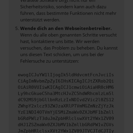
Sicherheitsrisiko, sondern kann auch dazu
führen, dass bestimmte Funktionen nicht mehr
unterstützt werden.
Wende dich an den Webseitenbetreiber.
Wenn du alle oben genannten Schritte versucht
hast, kontaktiere uns bitte. Wir werden
versuchen, das Problem zu beheben. Du kannst
uns diesen Text schicken, um uns bei der
Fehlersuche zu unterstützen:
ewogICJuYW1lIjogIk5ldHdvcmtFcnJvciIs
CiAgImNvbmZpZyI6IHsKICAgICJtZXRob2Qi
OiAiR0VUIiwKICAgICJ1cmwiOiAiaHR0cHM6
Ly9hcGkueC5ha3MtcHJvZC5hdWRhcmlzLm5l
dC92MS9jbGllbnRzLzIxNDIvd2Vic2l0ZS12
ZWhpY2xlcz93ZWJzaXRlPTVmMGZmNzZjYzJk
YzE1NDI4OTVmYjE5MiZmaWx0ZXJbMF1bZmll
bGRdPWlzT3duJmZpbHRlclswXVt2YWx1ZV09
dHJ1ZSZmaWx0ZXJbMV1bZmllbGRdPW1vZGVs
JmZpbHRlclsxXVt2YWx1ZV09JTVCJTdCJTIy