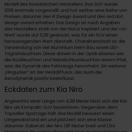
Modell des koreanischen Herstellers. Das SUV wurde
2016 erstmals vorgestellt und hat seither eine Reihe von
Preisen, darunter den iF Design Award und den red dot
design award erhalten. Das Design ist nach Angaben
des Herstellers stark von der Natur inspiriert und der cw-
Wert wurde auf 0,29 gedrückt, was für ein SUV einen
herausragenden Wert darstellt. Charakteristisch ist die
Verwendung von viel Aluminium beim Bau sowie LED-
Tagfahrleuchten. Diese ähneln in der Optik ebenso wie
die Rückleuchten und Nebelschlussleuchten einem Pfeil,
was die Dynamik des Fahrzeugs hervorhebt. Ein weiterer
„Hingucker“ ist der Heckdiffusor, der auch die
Aerodynamik positiv beeinflusst.
Eckdaten zum Kia Niro
Angesichts einer Länge von 4,38 Meter lässt sich der Kia
Niro als Kompakt-SUV bezeichnen. Gegenüber dem
Topseller Sportage hält das Modell bewusst einen
Längenabstand ein und platziert sich eine Klasse
darunter. Dabei ist der Niro 1,81 Meter breit und 1,54
Meter lang. Ein echter Pluspunkt liegt im Wendekreis von