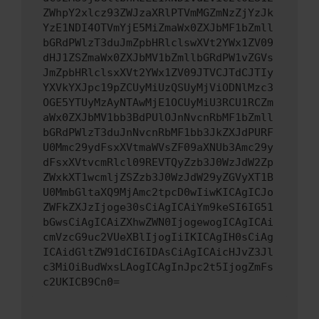
ZWhpY2xlcz93ZWJzaXRlPTVmMGZmNzZjYzJk
YzE1NDI4OTVmYjE5MiZmaWx0ZXJbMF1bZmll
bGRdPWlzT3duJmZpbHRlclswXVt2YWx1ZV09
dHJ1ZSZmaWx0ZXJbMV1bZmllbGRdPW1vZGVs
JmZpbHRlclsxXVt2YWx1ZV09JTVCJTdCJTIy
YXVkYXJpc19pZCUyMiUzQSUyMjViODNlMzc3
OGE5YTUyMzAyNTAwMjE1OCUyMiU3RCU1RCZm
aWx0ZXJbMV1bb3BdPUlOJnNvcnRbMF1bZmll
bGRdPWlzT3duJnNvcnRbMF1bb3JkZXJdPURF
U0Mmc29ydFsxXVtmaWVsZF09aXNUb3Amc29y
dFsxXVtvcmRlcl09REVTQyZzb3J0WzJdW2Zp
ZWxkXT1wcmljZSZzb3J0WzJdW29yZGVyXT1B
U0MmbGltaXQ9MjAmc2tpcD0wIiwKICAgICJo
ZWFkZXJzIjoge30sCiAgICAiYm9keSI6IG51
bGwsCiAgICAiZXhwZWN0IjogewogICAgICAi
cmVzcG9uc2VUeXBlIjogIiIKICAgIH0sCiAg
ICAidGltZW91dCI6IDAsCiAgICAicHJvZ3Jl
c3MiOiBudWxsLAogICAgInJpc2t5IjogZmFs
c2UKICB9Cn0=