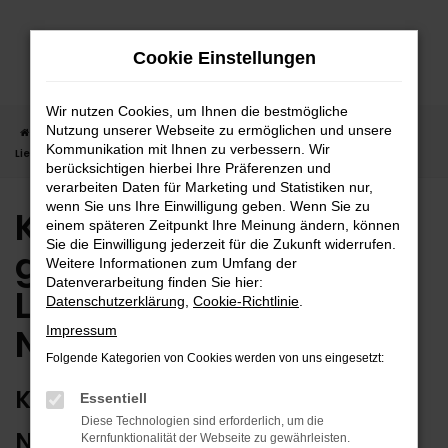
Zum
Hauptinhalt
Cookie Einstellungen
springen
Wir nutzen Cookies, um Ihnen die bestmögliche
Nutzung unserer Webseite zu ermöglichen und unsere
Startseite
Nagold
Kia
Kia Picanto in Nagold günstig kaufen |
Kommunikation mit Ihnen zu verbessern. Wir
Lieferservice nach Nagold
berücksichtigen hierbei Ihre Präferenzen und
verarbeiten Daten für Marketing und Statistiken nur,
wenn Sie uns Ihre Einwilligung geben. Wenn Sie zu
Kia Picanto in Nagold
einem späteren Zeitpunkt Ihre Meinung ändern, können
Sie die Einwilligung jederzeit für die Zukunft widerrufen.
günstig kaufen |
Weitere Informationen zum Umfang der
Datenverarbeitung finden Sie hier:
Lieferservice nach
Datenschutzerklärung
,
Cookie-Richtlinie
.
Nagold
Impressum
Folgende Kategorien von Cookies werden von uns eingesetzt:
KIA PICANTO – ERSTKLASSIG FÜR
Essentiell
Diese Technologien sind erforderlich, um die
NAGOLD GEEIGNET
Kernfunktionalität der Webseite zu gewährleisten.