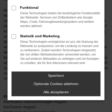
Funktional
Der Kia Picanto ist eine kluge Wahl für Ihre Mobilität in
Diese Technologien bieten die bestmögliche Funktionalität
Nagold. Bei diesem Fahrzeug gehen
der Webseite. Services von Drittanbietern wie Google
Vernunftsargumente und emotionale Aspekte Hand in
Maps, Chats, Fahrzeugbewertungssystem und weitere
Hand und geben beide den Ausschlag für ein klares „Ja“.
werden aktiviert.
Kennzeichnend für den Kia Picanto ist die Ausstattung.
Unabhängig davon, ob Sie sich für einen
Statistik und Marketing
Gebrauchtwagen und damit für ein älteres Baujahr
Diese Technologien ermöglichen es uns, die Nutzung der
entscheiden oder einen Neuwagen wählen erhalten Sie
Webseite zu analysieren, um die Leistung zu messen und
zu verbessern. Zudem werden Technologien eingesetzt,
ein rundum tadelloses Modell. Wir vom Autohaus Daub
die von dritten Werbetreibenden verwendet werden, um
bieten Ihnen den Kia Picanto zu einem exzellenten Preis
Sie auf anderen Webseiten zu verfolgen und um Anzeigen
und ermöglichen zudem immer wieder das Einsteigen in
zu schalten, die für Ihre Interessen relevant sind.
Sondermodelle. Wenn Sie Ihre Mobilität auf den Straßen
von Nagold und Umgebung auf ein neues Level heben
Speichern
möchten, ist der Kia Picanto bestens geeignet.
Optionale Cookies ablehnen
Alle akzeptieren
Kategorie
Kia Picanto Gebrauchtwagen Nagold
Kia Picanto Nagold