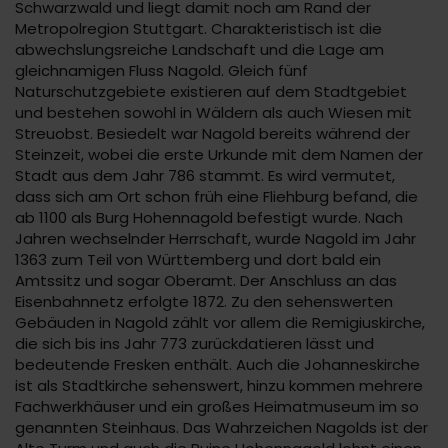
Schwarzwald und liegt damit noch am Rand der
Metropolregion Stuttgart. Charakteristisch ist die
abwechslungsreiche Landschaft und die Lage am
gleichnamigen Fluss Nagold. Gleich fünf
Naturschutzgebiete existieren auf dem Stadtgebiet
und bestehen sowohl in Wäldern als auch Wiesen mit
Streuobst. Besiedelt war Nagold bereits während der
Steinzeit, wobei die erste Urkunde mit dem Namen der
Stadt aus dem Jahr 786 stammt. Es wird vermutet,
dass sich am Ort schon früh eine Fliehburg befand, die
ab 1100 als Burg Hohennagold befestigt wurde. Nach
Jahren wechselnder Herrschaft, wurde Nagold im Jahr
1363 zum Teil von Württemberg und dort bald ein
Amtssitz und sogar Oberamt. Der Anschluss an das
Eisenbahnnetz erfolgte 1872. Zu den sehenswerten
Gebäuden in Nagold zählt vor allem die Remigiuskirche,
die sich bis ins Jahr 773 zurückdatieren lässt und
bedeutende Fresken enthält. Auch die Johanneskirche
ist als Stadtkirche sehenswert, hinzu kommen mehrere
Fachwerkhäuser und ein großes Heimatmuseum im so
genannten Steinhaus. Das Wahrzeichen Nagolds ist der