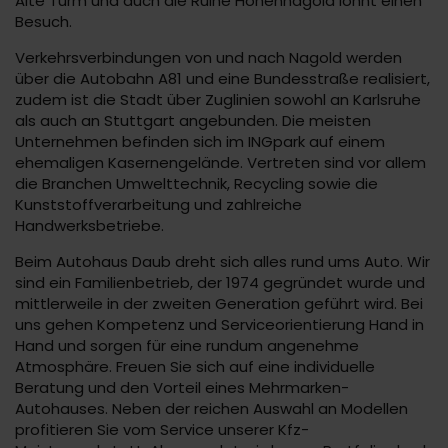
Alte Turm und auch die Ruine Hohennagold lohnt einen
Besuch.
Verkehrsverbindungen von und nach Nagold werden
über die Autobahn A81 und eine Bundesstraße realisiert,
zudem ist die Stadt über Zuglinien sowohl an Karlsruhe
als auch an Stuttgart angebunden. Die meisten
Unternehmen befinden sich im INGpark auf einem
ehemaligen Kasernengelände. Vertreten sind vor allem
die Branchen Umwelttechnik, Recycling sowie die
Kunststoffverarbeitung und zahlreiche
Handwerksbetriebe.
Beim Autohaus Daub dreht sich alles rund ums Auto. Wir
sind ein Familienbetrieb, der 1974 gegründet wurde und
mittlerweile in der zweiten Generation geführt wird. Bei
uns gehen Kompetenz und Serviceorientierung Hand in
Hand und sorgen für eine rundum angenehme
Atmosphäre. Freuen Sie sich auf eine individuelle
Beratung und den Vorteil eines Mehrmarken-
Autohauses. Neben der reichen Auswahl an Modellen
profitieren Sie vom Service unserer Kfz-