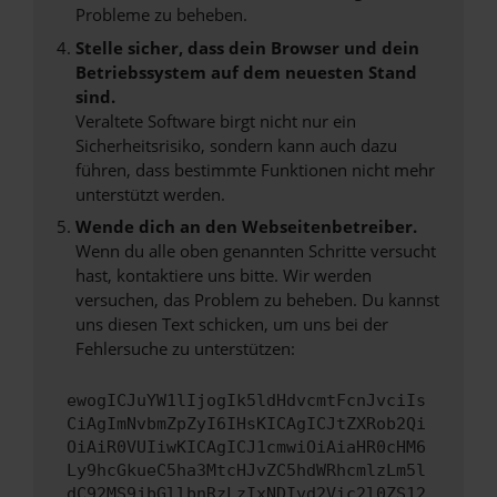
Probleme zu beheben.
Stelle sicher, dass dein Browser und dein
Betriebssystem auf dem neuesten Stand
sind.
Veraltete Software birgt nicht nur ein
Sicherheitsrisiko, sondern kann auch dazu
führen, dass bestimmte Funktionen nicht mehr
unterstützt werden.
Wende dich an den Webseitenbetreiber.
Wenn du alle oben genannten Schritte versucht
hast, kontaktiere uns bitte. Wir werden
versuchen, das Problem zu beheben. Du kannst
uns diesen Text schicken, um uns bei der
Fehlersuche zu unterstützen:
ewogICJuYW1lIjogIk5ldHdvcmtFcnJvciIs
CiAgImNvbmZpZyI6IHsKICAgICJtZXRob2Qi
OiAiR0VUIiwKICAgICJ1cmwiOiAiaHR0cHM6
Ly9hcGkueC5ha3MtcHJvZC5hdWRhcmlzLm5l
dC92MS9jbGllbnRzLzIxNDIvd2Vic2l0ZS12