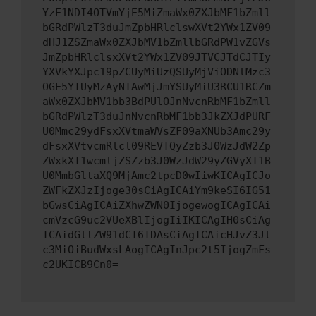
YzE1NDI4OTVmYjE5MiZmaWx0ZXJbMF1bZmll
bGRdPWlzT3duJmZpbHRlclswXVt2YWx1ZV09
dHJ1ZSZmaWx0ZXJbMV1bZmllbGRdPW1vZGVs
JmZpbHRlclsxXVt2YWx1ZV09JTVCJTdCJTIy
YXVkYXJpc19pZCUyMiUzQSUyMjViODNlMzc3
OGE5YTUyMzAyNTAwMjJmYSUyMiU3RCU1RCZm
aWx0ZXJbMV1bb3BdPUlOJnNvcnRbMF1bZmll
bGRdPWlzT3duJnNvcnRbMF1bb3JkZXJdPURF
U0Mmc29ydFsxXVtmaWVsZF09aXNUb3Amc29y
dFsxXVtvcmRlcl09REVTQyZzb3J0WzJdW2Zp
ZWxkXT1wcmljZSZzb3J0WzJdW29yZGVyXT1B
U0MmbGltaXQ9MjAmc2tpcD0wIiwKICAgICJo
ZWFkZXJzIjoge30sCiAgICAiYm9keSI6IG51
bGwsCiAgICAiZXhwZWN0IjogewogICAgICAi
cmVzcG9uc2VUeXBlIjogIiIKICAgIH0sCiAg
ICAidGltZW91dCI6IDAsCiAgICAicHJvZ3Jl
c3MiOiBudWxsLAogICAgInJpc2t5IjogZmFs
c2UKICB9Cn0=