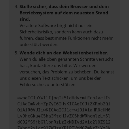
Stelle sicher, dass dein Browser und dein
Betriebssystem auf dem neuesten Stand
sind.
Veraltete Software birgt nicht nur ein
Sicherheitsrisiko, sondern kann auch dazu
führen, dass bestimmte Funktionen nicht mehr
unterstützt werden.
Wende dich an den Webseitenbetreiber.
Wenn du alle oben genannten Schritte versucht
hast, kontaktiere uns bitte. Wir werden
versuchen, das Problem zu beheben. Du kannst
uns diesen Text schicken, um uns bei der
Fehlersuche zu unterstützen:
ewogICJuYW1lIjogIk5ldHdvcmtFcnJvciIs
CiAgImNvbmZpZyI6IHsKICAgICJtZXRob2Qi
OiAiR0VUIiwKICAgICJ1cmwiOiAiaHR0cHM6
Ly9hcGkueC5ha3MtcHJvZC5hdWRhcmlzLm5l
dC92MS9jbGllbnRzLzIxNDIvd2Vic2l0ZS12
ZWhpY2xlcz93ZWJzaXRlPTVmMGZmNzZjYzJk