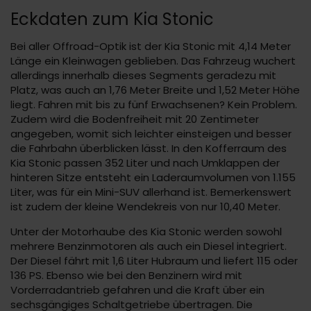
Eckdaten zum Kia Stonic
Bei aller Offroad-Optik ist der Kia Stonic mit 4,14 Meter
Länge ein Kleinwagen geblieben. Das Fahrzeug wuchert
allerdings innerhalb dieses Segments geradezu mit
Platz, was auch an 1,76 Meter Breite und 1,52 Meter Höhe
liegt. Fahren mit bis zu fünf Erwachsenen? Kein Problem.
Zudem wird die Bodenfreiheit mit 20 Zentimeter
angegeben, womit sich leichter einsteigen und besser
die Fahrbahn überblicken lässt. In den Kofferraum des
Kia Stonic passen 352 Liter und nach Umklappen der
hinteren Sitze entsteht ein Laderaumvolumen von 1.155
Liter, was für ein Mini-SUV allerhand ist. Bemerkenswert
ist zudem der kleine Wendekreis von nur 10,40 Meter.
Unter der Motorhaube des Kia Stonic werden sowohl
mehrere Benzinmotoren als auch ein Diesel integriert.
Der Diesel fährt mit 1,6 Liter Hubraum und liefert 115 oder
136 PS. Ebenso wie bei den Benzinern wird mit
Vorderradantrieb gefahren und die Kraft über ein
sechsgängiges Schaltgetriebe übertragen. Die