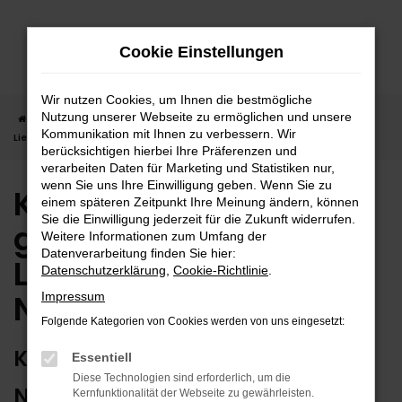
Zum
Hauptinhalt
Cookie Einstellungen
springen
Wir nutzen Cookies, um Ihnen die bestmögliche
Nutzung unserer Webseite zu ermöglichen und unsere
Startseite
Nagold
Kia
Kia Stonic in Nagold günstig kaufen |
Kommunikation mit Ihnen zu verbessern. Wir
Lieferservice nach Nagold
berücksichtigen hierbei Ihre Präferenzen und
verarbeiten Daten für Marketing und Statistiken nur,
wenn Sie uns Ihre Einwilligung geben. Wenn Sie zu
Kia Stonic in Nagold
einem späteren Zeitpunkt Ihre Meinung ändern, können
Sie die Einwilligung jederzeit für die Zukunft widerrufen.
günstig kaufen |
Weitere Informationen zum Umfang der
Datenverarbeitung finden Sie hier:
Lieferservice nach
Datenschutzerklärung
,
Cookie-Richtlinie
.
Nagold
Impressum
Folgende Kategorien von Cookies werden von uns eingesetzt:
KIA STONIC – ERSTKLASSIG FÜR
Essentiell
Diese Technologien sind erforderlich, um die
NAGOLD GEEIGNET
Kernfunktionalität der Webseite zu gewährleisten.