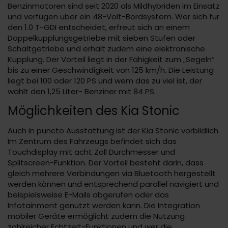
Benzinmotoren sind seit 2020 als Mildhybriden im Einsatz
und verfügen über ein 48-Volt-Bordsystem. Wer sich für
den 1.0 T-GDI entscheidet, erfreut sich an einem
Doppelkupplungsgetriebe mit sieben Stufen oder
Schaltgetriebe und erhält zudem eine elektronische
Kupplung. Der Vorteil liegt in der Fähigkeit zum „Segeln“
bis zu einer Geschwindigkeit von 125 km/h. Die Leistung
liegt bei 100 oder 120 PS und wem das zu viel ist, der
wählt den 1,25 Liter- Benziner mit 84 PS.
Möglichkeiten des Kia Stonic
Auch in puncto Ausstattung ist der Kia Stonic vorbildlich.
Im Zentrum des Fahrzeugs befindet sich das
Touchdisplay mit acht Zoll Durchmesser und
Splitscreen-Funktion. Der Vorteil besteht darin, dass
gleich mehrere Verbindungen via Bluetooth hergestellt
werden können und entsprechend parallel navigiert und
beispielsweise E-Mails abgerufen oder das
Infotainment genutzt werden kann. Die Integration
mobiler Geräte ermöglicht zudem die Nutzung
zahlreicher Echtzeit-Funktionen und wer die