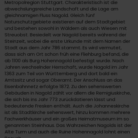
Metropolregion Stuttgart. Charakteristisch ist die
abwechslungsreiche Landschaft und die Lage am
gleichnamigen Fluss Nagold. Gleich fünf
Naturschutzgebiete existieren auf dem Stadtgebiet
und bestehen sowohl in Wäldern als auch Wiesen mit
Streuobst. Besiedelt war Nagold bereits während der
Steinzeit, wobei die erste Urkunde mit dem Namen der
Stadt aus dem Jahr 786 stammt. Es wird vermutet,
dass sich am Ort schon früh eine Fliehburg befand, die
ab 1100 als Burg Hohennagold befestigt wurde. Nach
Jahren wechselnder Herrschaft, wurde Nagold im Jahr
1363 zum Teil von Württemberg und dort bald ein
Amtssitz und sogar Oberamt. Der Anschluss an das
Eisenbahnnetz erfolgte 1872. Zu den sehenswerten
Gebäuden in Nagold zählt vor allem die Remigiuskirche,
die sich bis ins Jahr 773 zurückdatieren lässt und
bedeutende Fresken enthält. Auch die Johanneskirche
ist als Stadtkirche sehenswert, hinzu kommen mehrere
Fachwerkhäuser und ein großes Heimatmuseum im so
genannten Steinhaus. Das Wahrzeichen Nagolds ist der
Alte Turm und auch die Ruine Hohennagold lohnt einen