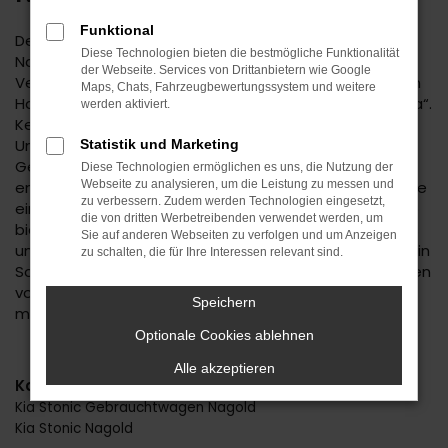
Funktional
Der Kia Stonic ist eine kluge Wahl für Ihre Mobilität in
Diese Technologien bieten die bestmögliche Funktionalität
Nagold. Bei diesem Fahrzeug gehen
der Webseite. Services von Drittanbietern wie Google
Vernunftsargumente und emotionale Aspekte Hand in
Maps, Chats, Fahrzeugbewertungssystem und weitere
Hand und geben beide den Ausschlag für ein klares „Ja“.
werden aktiviert.
Kennzeichnend für den Kia Stonic ist die Ausstattung.
Unabhängig davon, ob Sie sich für einen
Statistik und Marketing
Gebrauchtwagen und damit für ein älteres Baujahr
Diese Technologien ermöglichen es uns, die Nutzung der
entscheiden oder einen Neuwagen wählen erhalten Sie
Webseite zu analysieren, um die Leistung zu messen und
zu verbessern. Zudem werden Technologien eingesetzt,
ein rundum tadelloses Modell. Wir vom Autohaus Daub
die von dritten Werbetreibenden verwendet werden, um
bieten Ihnen den Kia Stonic zu einem exzellenten Preis
Sie auf anderen Webseiten zu verfolgen und um Anzeigen
und ermöglichen zudem immer wieder das Einsteigen in
zu schalten, die für Ihre Interessen relevant sind.
Sondermodelle. Wenn Sie Ihre Mobilität auf den Straßen
von Nagold und Umgebung auf ein neues Level heben
Speichern
möchten, ist der Kia Stonic bestens geeignet.
Optionale Cookies ablehnen
Alle akzeptieren
Kategorie
Kia Stonic Gebrauchtwagen Nagold
Kia Stonic Nagold