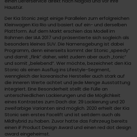
einen Lieferservice direkt nach Nagold und vor Ihre
Haustür.
Der Kia Stonic zeigt einige Parallelen zum erfolgreichen
Kleinwagen Kia Rio und basiert auf ein- und derselben
Plattform. Auf dem Markt erschien das Modell im
Rahmen der IAA 2017 und präsentierte sich sogleich als
besonders kleines SUV. Die Namensgebung ist dabei
Programm, denn einerseits kommt der Stonic „speedy“
und damit „flink“ daher, wirkt zudem aber auch „tonic“
und somit „belebend“. Wer möchte, bezeichnet den Kia
Stonic als einen Ausflug ins Lifestyle-Segment,
wenngleich der koreanische Hersteller auch stark auf
die inneren Werte achtet und jede Menge Ausstattung
integriert. Eine Besonderheit stellt die Fülle an
unterschiedlichen Lackierungen und die Möglichkeit
eines Kontrastes zum Dach dar. 29 Lackierung und 20
zweifarbige Varianten sind möglich. 2020 erhielt der Kia
Stonic sein erstes Facelift und ist seitdem auch als
Mildhybrid zu haben. Zuvor hatte das Fahrzeug bereits
einen iF Product Design Award und einen red dot design
award eingeheimst.