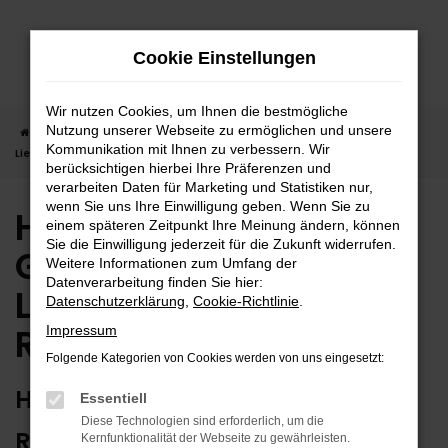
Zum
Hauptinhalt
Cookie Einstellungen
springen
Wir nutzen Cookies, um Ihnen die bestmögliche
Nutzung unserer Webseite zu ermöglichen und unsere
Startseite
Reutlingen
Hyundai
Hyundai Gebrauchtwagen |
Kommunikation mit Ihnen zu verbessern. Wir
Lieferservice nach Reutlingen
berücksichtigen hierbei Ihre Präferenzen und
verarbeiten Daten für Marketing und Statistiken nur,
wenn Sie uns Ihre Einwilligung geben. Wenn Sie zu
Hyundai
einem späteren Zeitpunkt Ihre Meinung ändern, können
Sie die Einwilligung jederzeit für die Zukunft widerrufen.
Gebrauchtwagen |
Weitere Informationen zum Umfang der
Datenverarbeitung finden Sie hier:
Lieferservice nach
Datenschutzerklärung
,
Cookie-Richtlinie
.
Reutlingen
Impressum
Folgende Kategorien von Cookies werden von uns eingesetzt:
HYUNDAI GEBRAUCHTWAGEN:
Essentiell
Diese Technologien sind erforderlich, um die
RUNDUM ZUVERLÄSSIG IN
Kernfunktionalität der Webseite zu gewährleisten.