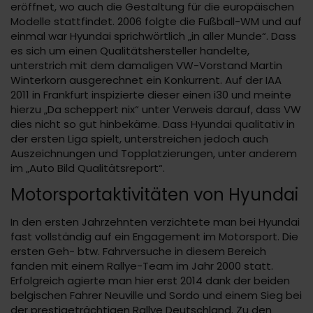
eröffnet, wo auch die Gestaltung für die europäischen
Modelle stattfindet. 2006 folgte die Fußball-WM und auf
einmal war Hyundai sprichwörtlich „in aller Munde“. Dass
es sich um einen Qualitätshersteller handelte,
unterstrich mit dem damaligen VW-Vorstand Martin
Winterkorn ausgerechnet ein Konkurrent. Auf der IAA
2011 in Frankfurt inspizierte dieser einen i30 und meinte
hierzu „Da scheppert nix“ unter Verweis darauf, dass VW
dies nicht so gut hinbekäme. Dass Hyundai qualitativ in
der ersten Liga spielt, unterstreichen jedoch auch
Auszeichnungen und Topplatzierungen, unter anderem
im „Auto Bild Qualitätsreport“.
Motorsportaktivitäten von Hyundai
In den ersten Jahrzehnten verzichtete man bei Hyundai
fast vollständig auf ein Engagement im Motorsport. Die
ersten Geh- btw. Fahrversuche in diesem Bereich
fanden mit einem Rallye-Team im Jahr 2000 statt.
Erfolgreich agierte man hier erst 2014 dank der beiden
belgischen Fahrer Neuville und Sordo und einem Sieg bei
der prestigeträchtigen Rallye Deutschland. Zu den