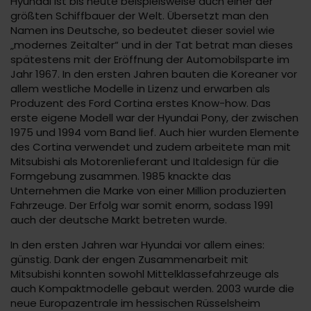
Hyundai ist bis heute beispielsweise auch einer der
größten Schiffbauer der Welt. Übersetzt man den
Namen ins Deutsche, so bedeutet dieser soviel wie
„modernes Zeitalter“ und in der Tat betrat man dieses
spätestens mit der Eröffnung der Automobilsparte im
Jahr 1967. In den ersten Jahren bauten die Koreaner vor
allem westliche Modelle in Lizenz und erwarben als
Produzent des Ford Cortina erstes Know-how. Das
erste eigene Modell war der Hyundai Pony, der zwischen
1975 und 1994 vom Band lief. Auch hier wurden Elemente
des Cortina verwendet und zudem arbeitete man mit
Mitsubishi als Motorenlieferant und Italdesign für die
Formgebung zusammen. 1985 knackte das
Unternehmen die Marke von einer Million produzierten
Fahrzeuge. Der Erfolg war somit enorm, sodass 1991
auch der deutsche Markt betreten wurde.
In den ersten Jahren war Hyundai vor allem eines:
günstig. Dank der engen Zusammenarbeit mit
Mitsubishi konnten sowohl Mittelklassefahrzeuge als
auch Kompaktmodelle gebaut werden. 2003 wurde die
neue Europazentrale im hessischen Rüsselsheim