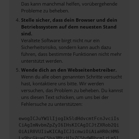
Das kann manchmal helfen, vorübergehende
Probleme zu beheben.
Stelle sicher, dass dein Browser und dein
Betriebssystem auf dem neuesten Stand
sind.
Veraltete Software birgt nicht nur ein
Sicherheitsrisiko, sondern kann auch dazu
führen, dass bestimmte Funktionen nicht mehr
unterstützt werden.
Wende dich an den Webseitenbetreiber.
Wenn du alle oben genannten Schritte versucht
hast, kontaktiere uns bitte. Wir werden
versuchen, das Problem zu beheben. Du kannst
uns diesen Text schicken, um uns bei der
Fehlersuche zu unterstützen:
ewogICJuYW1lIjogIk5ldHdvcmtFcnJvciIs
CiAgImNvbmZpZyI6IHsKICAgICJtZXRob2Qi
OiAiR0VUIiwKICAgICJ1cmwiOiAiaHR0cHM6
Ly9hcGkueC5ha3MtcHJvZC5hdWRhcmlzLm5l