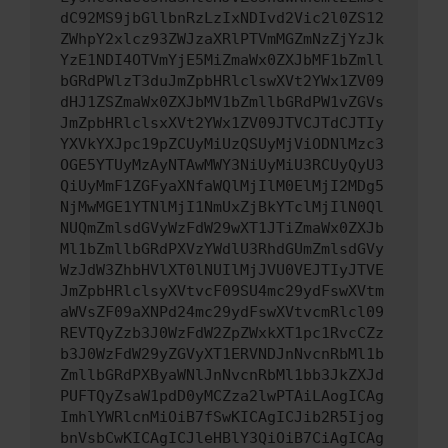
dC92MS9jbGllbnRzLzIxNDIvd2Vic2l0ZS12
ZWhpY2xlcz93ZWJzaXRlPTVmMGZmNzZjYzJk
YzE1NDI4OTVmYjE5MiZmaWx0ZXJbMF1bZmll
bGRdPWlzT3duJmZpbHRlclswXVt2YWx1ZV09
dHJ1ZSZmaWx0ZXJbMV1bZmllbGRdPW1vZGVs
JmZpbHRlclsxXVt2YWx1ZV09JTVCJTdCJTIy
YXVkYXJpc19pZCUyMiUzQSUyMjViODNlMzc3
OGE5YTUyMzAyNTAwMWY3NiUyMiU3RCUyQyU3
QiUyMmF1ZGFyaXNfaWQlMjIlM0ElMjI2MDg5
NjMwMGE1YTNlMjI1NmUxZjBkYTclMjIlN0Ql
NUQmZmlsdGVyWzFdW29wXT1JTiZmaWx0ZXJb
Ml1bZmllbGRdPXVzYWdlU3RhdGUmZmlsdGVy
WzJdW3ZhbHVlXT0lNUIlMjJVU0VEJTIyJTVE
JmZpbHRlclsyXVtvcF09SU4mc29ydFswXVtm
aWVsZF09aXNPd24mc29ydFswXVtvcmRlcl09
REVTQyZzb3J0WzFdW2ZpZWxkXT1pc1RvcCZz
b3J0WzFdW29yZGVyXT1ERVNDJnNvcnRbMl1b
ZmllbGRdPXByaWNlJnNvcnRbMl1bb3JkZXJd
PUFTQyZsaW1pdD0yMCZza2lwPTAiLAogICAg
ImhlYWRlcnMiOiB7fSwKICAgICJib2R5Ijog
bnVsbCwKICAgICJleHBlY3QiOiB7CiAgICAg