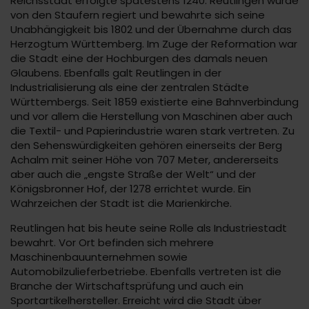
Reichsstadt erfolgte spätestens 1240. Reutlingen wurde
von den Staufern regiert und bewahrte sich seine
Unabhängigkeit bis 1802 und der Übernahme durch das
Herzogtum Württemberg. Im Zuge der Reformation war
die Stadt eine der Hochburgen des damals neuen
Glaubens. Ebenfalls galt Reutlingen in der
Industrialisierung als eine der zentralen Städte
Württembergs. Seit 1859 existierte eine Bahnverbindung
und vor allem die Herstellung von Maschinen aber auch
die Textil- und Papierindustrie waren stark vertreten. Zu
den Sehenswürdigkeiten gehören einerseits der Berg
Achalm mit seiner Höhe von 707 Meter, andererseits
aber auch die „engste Straße der Welt“ und der
Königsbronner Hof, der 1278 errichtet wurde. Ein
Wahrzeichen der Stadt ist die Marienkirche.
Reutlingen hat bis heute seine Rolle als Industriestadt
bewahrt. Vor Ort befinden sich mehrere
Maschinenbauunternehmen sowie
Automobilzulieferbetriebe. Ebenfalls vertreten ist die
Branche der Wirtschaftsprüfung und auch ein
Sportartikelhersteller. Erreicht wird die Stadt über