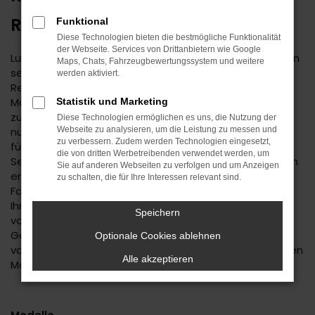
REUTLINGEN UNTERWEGS
Funktional
Diese Technologien bieten die bestmögliche Funktionalität
der Webseite. Services von Drittanbietern wie Google
Lust auf einen Spartipp aus dem Autohaus Daub? Dann
Maps, Chats, Fahrzeugbewertungssystem und weitere
setzen Sie auf einen Hyundai Gebrauchtwagen. Für
werden aktiviert.
Reutlingen existiert keine günstigere Variante der
Mobilität und Sie dürfen sich auf ein rundum
Statistik und Marketing
zuverlässiges Fahrzeug freuen. Wir bieten Ihnen nicht
Diese Technologien ermöglichen es uns, die Nutzung der
nur eine große Auswahl an Hyundai Gebrauchtwagen
Webseite zu analysieren, um die Leistung zu messen und
zu verbessern. Zudem werden Technologien eingesetzt,
für Reutlingen, sondern auch einen umfassenden
die von dritten Werbetreibenden verwendet werden, um
Service. Das beginnt mit der Beratung, bei der wir Ihnen
Sie auf anderen Webseiten zu verfolgen und um Anzeigen
erst einmal genau zuhören. Wir finden heraus, welches
zu schalten, die für Ihre Interessen relevant sind.
Fahrzeug das passende für Sie ist und unterbreiten
Ihnen auf Basis Ihrer individuellen Vorgaben eine Reihe
Speichern
von Vorschlägen. Wenn wir uns für einen Hyundai
Gebrauchtwagen entschieden haben, profitieren Sie
Optionale Cookies ablehnen
von unserer meist großen Auswahl an unterschiedlichen
Alle akzeptieren
Modellen.