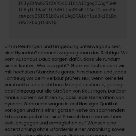
ICJyZXNwb25zZVR5cGUiOiAiIgogICAgfSwK
ICAgICJ0aW1lb3V0IjogMCwKICAgICJwcm9n
cmVzcyI6IG51bGwsCiAgICAicmlza3kiOiBm
YWxzZQogIH0KfQ==
Um in Reutlingen und Umgebung unterwegs zu sein,
sind Hyundai Gebrauchtwagen genau das Richtige. Wir
vom Autohaus Daub sorgen dafür, dass Sie rundum
sicher kaufen. Wie das geht? Ganz einfach, indem wir
mit höchsten Standards genau hinschauen und jedes
Fahrzeug vor dem Verkauf prüfen. Nur, wenn keinerlei
versteckte oder sichtbare Mängel existieren, gelangt
das Fahrzeug auf die Straßen von Reutlingen. Darüber
hinaus sichern wir Ihnen zu, dass jede Generation von
Hyundai Gebrauchtwagen in erstklassiger Qualität
vorliegen und mit einer ganzen Reihe an spannenden
Extras ausgestattet sind. Preislich kommen wir Ihnen
weit entgegen und ermöglichen auf Wunsch eine
Ratenzahlung ohne Erfordernis einer Anzahlung sowie
die In-Zahlung-Nahme Ihres Gebrauchtwagens.