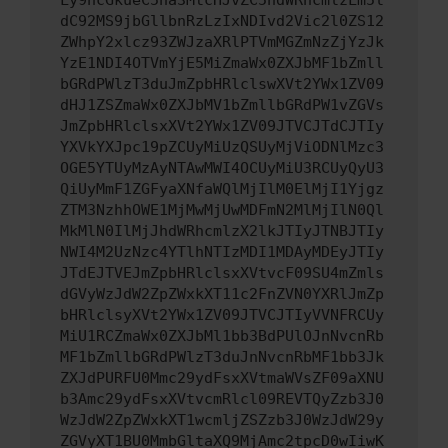
Ly9hcGkueC5ha3MtcHJvZC5hdWRhcmlzLm5l
dC92MS9jbGllbnRzLzIxNDIvd2Vic2l0ZS12
ZWhpY2xlcz93ZWJzaXRlPTVmMGZmNzZjYzJk
YzE1NDI4OTVmYjE5MiZmaWx0ZXJbMF1bZmll
bGRdPWlzT3duJmZpbHRlclswXVt2YWx1ZV09
dHJ1ZSZmaWx0ZXJbMV1bZmllbGRdPW1vZGVs
JmZpbHRlclsxXVt2YWx1ZV09JTVCJTdCJTIy
YXVkYXJpc19pZCUyMiUzQSUyMjViODNlMzc3
OGE5YTUyMzAyNTAwMWI4OCUyMiU3RCUyQyU3
QiUyMmF1ZGFyaXNfaWQlMjIlM0ElMjI1Yjgz
ZTM3NzhhOWE1MjMwMjUwMDFmN2MlMjIlN0Ql
MkMlN0IlMjJhdWRhcmlzX2lkJTIyJTNBJTIy
NWI4M2UzNzc4YTlhNTIzMDI1MDAyMDEyJTIy
JTdEJTVEJmZpbHRlclsxXVtvcF09SU4mZmls
dGVyWzJdW2ZpZWxkXT11c2FnZVN0YXRlJmZp
bHRlclsyXVt2YWx1ZV09JTVCJTIyVVNFRCUy
MiU1RCZmaWx0ZXJbMl1bb3BdPUlOJnNvcnRb
MF1bZmllbGRdPWlzT3duJnNvcnRbMF1bb3Jk
ZXJdPURFU0Mmc29ydFsxXVtmaWVsZF09aXNU
b3Amc29ydFsxXVtvcmRlcl09REVTQyZzb3J0
WzJdW2ZpZWxkXT1wcmljZSZzb3J0WzJdW29y
ZGVyXT1BU0MmbGltaXQ9MjAmc2tpcD0wIiwK