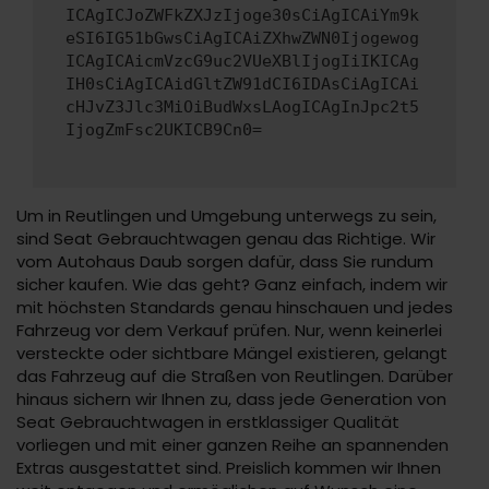
ICAgICJoZWFkZXJzIjoge30sCiAgICAiYm9k
eSI6IG51bGwsCiAgICAiZXhwZWN0Ijogewog
ICAgICAicmVzcG9uc2VUeXBlIjogIiIKICAg
IH0sCiAgICAidGltZW91dCI6IDAsCiAgICAi
cHJvZ3Jlc3MiOiBudWxsLAogICAgInJpc2t5
IjogZmFsc2UKICB9Cn0=
Um in Reutlingen und Umgebung unterwegs zu sein,
sind Seat Gebrauchtwagen genau das Richtige. Wir
vom Autohaus Daub sorgen dafür, dass Sie rundum
sicher kaufen. Wie das geht? Ganz einfach, indem wir
mit höchsten Standards genau hinschauen und jedes
Fahrzeug vor dem Verkauf prüfen. Nur, wenn keinerlei
versteckte oder sichtbare Mängel existieren, gelangt
das Fahrzeug auf die Straßen von Reutlingen. Darüber
hinaus sichern wir Ihnen zu, dass jede Generation von
Seat Gebrauchtwagen in erstklassiger Qualität
vorliegen und mit einer ganzen Reihe an spannenden
Extras ausgestattet sind. Preislich kommen wir Ihnen