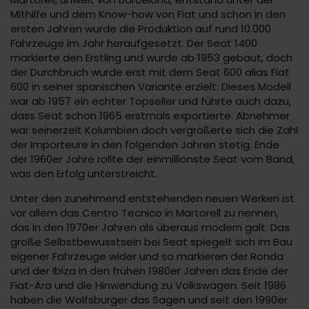
Mithilfe und dem Know-how von Fiat und schon in den
ersten Jahren wurde die Produktion auf rund 10.000
Fahrzeuge im Jahr heraufgesetzt. Der Seat 1400
markierte den Erstling und wurde ab 1953 gebaut, doch
der Durchbruch wurde erst mit dem Seat 600 alias Fiat
600 in seiner spanischen Variante erzielt. Dieses Modell
war ab 1957 ein echter Topseller und führte auch dazu,
dass Seat schon 1965 erstmals exportierte. Abnehmer
war seinerzeit Kolumbien doch vergrößerte sich die Zahl
der Importeure in den folgenden Jahren stetig. Ende
der 1960er Jahre rollte der einmillionste Seat vom Band,
was den Erfolg unterstreicht.
Unter den zunehmend entstehenden neuen Werken ist
vor allem das Centro Tecnico in Martorell zu nennen,
das in den 1970er Jahren als überaus modern galt. Das
große Selbstbewusstsein bei Seat spiegelt sich im Bau
eigener Fahrzeuge wider und so markieren der Ronda
und der Ibiza in den frühen 1980er Jahren das Ende der
Fiat-Ära und die Hinwendung zu Volkswagen. Seit 1986
haben die Wolfsburger das Sagen und seit den 1990er