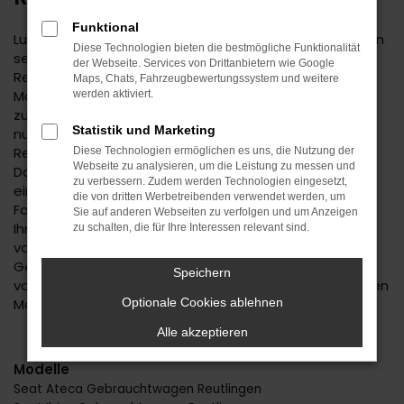
Funktional
Lust auf einen Spartipp aus dem Autohaus Daub? Dann
Diese Technologien bieten die bestmögliche Funktionalität
setzen Sie auf einen Seat Gebrauchtwagen. Für
der Webseite. Services von Drittanbietern wie Google
Reutlingen existiert keine günstigere Variante der
Maps, Chats, Fahrzeugbewertungssystem und weitere
Mobilität und Sie dürfen sich auf ein rundum
werden aktiviert.
zuverlässiges Fahrzeug freuen. Wir bieten Ihnen nicht
Statistik und Marketing
nur eine große Auswahl an Seat Gebrauchtwagen für
Reutlingen, sondern auch einen umfassenden Service.
Diese Technologien ermöglichen es uns, die Nutzung der
Webseite zu analysieren, um die Leistung zu messen und
Das beginnt mit der Beratung, bei der wir Ihnen erst
zu verbessern. Zudem werden Technologien eingesetzt,
einmal genau zuhören. Wir finden heraus, welches
die von dritten Werbetreibenden verwendet werden, um
Fahrzeug das passende für Sie ist und unterbreiten
Sie auf anderen Webseiten zu verfolgen und um Anzeigen
Ihnen auf Basis Ihrer individuellen Vorgaben eine Reihe
zu schalten, die für Ihre Interessen relevant sind.
von Vorschlägen. Wenn wir uns für einen Seat
Gebrauchtwagen entschieden haben, profitieren Sie
Speichern
von unserer meist großen Auswahl an unterschiedlichen
Modellen.
Optionale Cookies ablehnen
Alle akzeptieren
Modelle
Seat Ateca Gebrauchtwagen Reutlingen