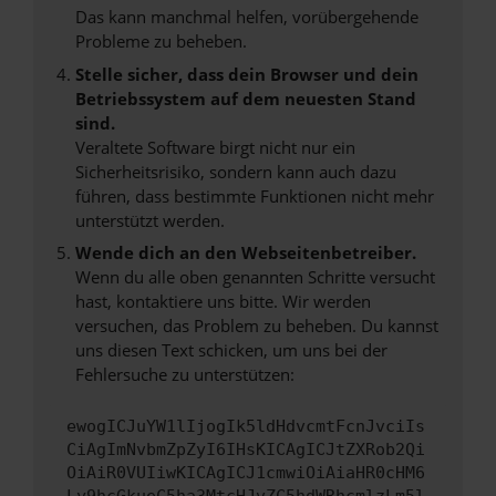
Das kann manchmal helfen, vorübergehende
Probleme zu beheben.
Stelle sicher, dass dein Browser und dein
Betriebssystem auf dem neuesten Stand
sind.
Veraltete Software birgt nicht nur ein
Sicherheitsrisiko, sondern kann auch dazu
führen, dass bestimmte Funktionen nicht mehr
unterstützt werden.
Wende dich an den Webseitenbetreiber.
Wenn du alle oben genannten Schritte versucht
hast, kontaktiere uns bitte. Wir werden
versuchen, das Problem zu beheben. Du kannst
uns diesen Text schicken, um uns bei der
Fehlersuche zu unterstützen:
ewogICJuYW1lIjogIk5ldHdvcmtFcnJvciIs
CiAgImNvbmZpZyI6IHsKICAgICJtZXRob2Qi
OiAiR0VUIiwKICAgICJ1cmwiOiAiaHR0cHM6