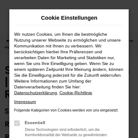
Zum
Hauptinhalt
Cookie Einstellungen
springen
Wir nutzen Cookies, um Ihnen die bestmögliche
Nutzung unserer Webseite zu ermöglichen und unsere
Startseite
Reutlingen
Seat
Seat Gebrauchtwagen | Lieferservice
Kommunikation mit Ihnen zu verbessern. Wir
nach Reutlingen
berücksichtigen hierbei Ihre Präferenzen und
verarbeiten Daten für Marketing und Statistiken nur,
wenn Sie uns Ihre Einwilligung geben. Wenn Sie zu
Seat Gebrauchtwagen
einem späteren Zeitpunkt Ihre Meinung ändern, können
Sie die Einwilligung jederzeit für die Zukunft widerrufen.
| Lieferservice nach
Weitere Informationen zum Umfang der
Datenverarbeitung finden Sie hier:
Reutlingen
Datenschutzerklärung
,
Cookie-Richtlinie
.
Impressum
SEAT GEBRAUCHTWAGEN:
Folgende Kategorien von Cookies werden von uns eingesetzt:
RUNDUM ZUVERLÄSSIG IN
Essentiell
Diese Technologien sind erforderlich, um die
REUTLINGEN UNTERWEGS
Kernfunktionalität der Webseite zu gewährleisten.