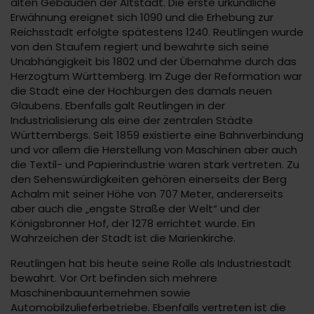
alten Gebäuden der Altstadt. Die erste urkundliche
Erwähnung ereignet sich 1090 und die Erhebung zur
Reichsstadt erfolgte spätestens 1240. Reutlingen wurde
von den Staufern regiert und bewahrte sich seine
Unabhängigkeit bis 1802 und der Übernahme durch das
Herzogtum Württemberg. Im Zuge der Reformation war
die Stadt eine der Hochburgen des damals neuen
Glaubens. Ebenfalls galt Reutlingen in der
Industrialisierung als eine der zentralen Städte
Württembergs. Seit 1859 existierte eine Bahnverbindung
und vor allem die Herstellung von Maschinen aber auch
die Textil- und Papierindustrie waren stark vertreten. Zu
den Sehenswürdigkeiten gehören einerseits der Berg
Achalm mit seiner Höhe von 707 Meter, andererseits
aber auch die „engste Straße der Welt“ und der
Königsbronner Hof, der 1278 errichtet wurde. Ein
Wahrzeichen der Stadt ist die Marienkirche.
Reutlingen hat bis heute seine Rolle als Industriestadt
bewahrt. Vor Ort befinden sich mehrere
Maschinenbauunternehmen sowie
Automobilzulieferbetriebe. Ebenfalls vertreten ist die