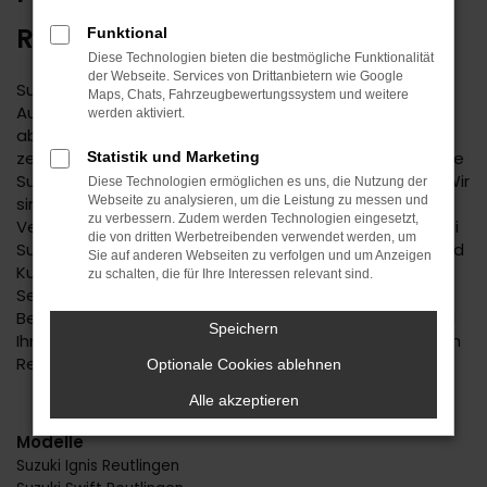
REUTLINGEN
Funktional
Diese Technologien bieten die bestmögliche Funktionalität
der Webseite. Services von Drittanbietern wie Google
Suzuki ist ein bemerkenswerter Hersteller. Der
Maps, Chats, Fahrzeugbewertungssystem und weitere
Autobauer steht einerseits für Tradition, andererseits
werden aktiviert.
aber immer auch für Aufbruchstimmung und eine
zeitgemäße Ausstattung. Im Autohaus Daub finden Sie
Statistik und Marketing
Suzuki für Ihre Mobilität in Reutlingen und Umgebung. Wir
Diese Technologien ermöglichen es uns, die Nutzung der
sind ein Familienunternehmen mit tiefer regionaler
Webseite zu analysieren, um die Leistung zu messen und
zu verbessern. Zudem werden Technologien eingesetzt,
Verwurzelung. Seit 1974 bieten wir Fahrzeuge an, wobei
die von dritten Werbetreibenden verwendet werden, um
Suzuki einen der Schwerpunkte darstellt. Kundinnen und
Sie auf anderen Webseiten zu verfolgen und um Anzeigen
Kunden aus Reutlingen kennen und schätzen unseren
zu schalten, die für Ihre Interessen relevant sind.
Service und die persönliche und durchweg individuelle
Beratung. Wir haben immer ein offenes Ohr für Sie und
Speichern
Ihre Anliegen und liefern Fahrzeuge natürlich auch nach
Reutlingen oder in die nähere Umgebung.
Optionale Cookies ablehnen
Alle akzeptieren
Modelle
Suzuki Ignis Reutlingen