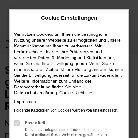
Zum
Hauptinhalt
Cookie Einstellungen
springen
Wir nutzen Cookies, um Ihnen die bestmögliche
Nutzung unserer Webseite zu ermöglichen und unsere
Startseite
Reutlingen
Suzuki in Reutlingen günstig kaufen |
Kommunikation mit Ihnen zu verbessern. Wir
Lieferservice nach Reutlingen
berücksichtigen hierbei Ihre Präferenzen und
verarbeiten Daten für Marketing und Statistiken nur,
wenn Sie uns Ihre Einwilligung geben. Wenn Sie zu
Suzuki in Reutlingen
einem späteren Zeitpunkt Ihre Meinung ändern, können
Sie die Einwilligung jederzeit für die Zukunft widerrufen.
günstig kaufen |
Weitere Informationen zum Umfang der
Datenverarbeitung finden Sie hier:
Lieferservice nach
Datenschutzerklärung
,
Cookie-Richtlinie
.
Reutlingen
Impressum
Folgende Kategorien von Cookies werden von uns eingesetzt:
NUTZEN SIE IHREN NEUEN SUZUKI
Essentiell
Diese Technologien sind erforderlich, um die
FÜR GRENZENLOSE MOBILITÄT IN
Kernfunktionalität der Webseite zu gewährleisten.