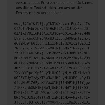
versuchen, das Problem zu beheben. Du kannst
uns diesen Text schicken, um uns bei der
Fehlersuche zu unterstützen:
ewogICJuYW1lIjogIk5ldHdvcmtFcnJvciIs
CiAgImNvbmZpZyI6IHsKICAgICJtZXRob2Qi
OiAiR0VUIiwKICAgICJ1cmwiOiAiaHR0cHM6
Ly9hcGkueC5ha3MtcHJvZC5hdWRhcmlzLm5l
dC92MS9jbGllbnRzLzIxNDIvd2Vic2l0ZS12
ZWhpY2xlcz93ZWJzaXRlPTVmMGZmNzZjYzJk
YzE1NDI4OTVmYjE5MiZmaWx0ZXJbMF1bZmll
bGRdPWlzT3duJmZpbHRlclswXVt2YWx1ZV09
dHJ1ZSZmaWx0ZXJbMV1bZmllbGRdPW1vZGVs
JmZpbHRlclsxXVt2YWx1ZV09JTVCJTdCJTIy
YXVkYXJpc19pZCUyMiUzQSUyMjViODNlMzc3
OGE5YTUyMzAyNTAwMWY4MCUyMiU3RCUyQyU3
QiUyMmF1ZGFyaXNfaWQlMjIlM0ElMjI1Yjgz
ZTM3NzhhOWE1MjMwMjUwMDIzMWMlMjIlN0Ql
MkMlN0IlMjJhdWRhcmlzX2lkJTIyJTNBJTIy
NWI4M2UzNzc4YTlhNTIzMDI1MDAyMzFlJTIy
JTdEJTJDJTdCJTIyYXVkYXJpc19pZCUyMiUz