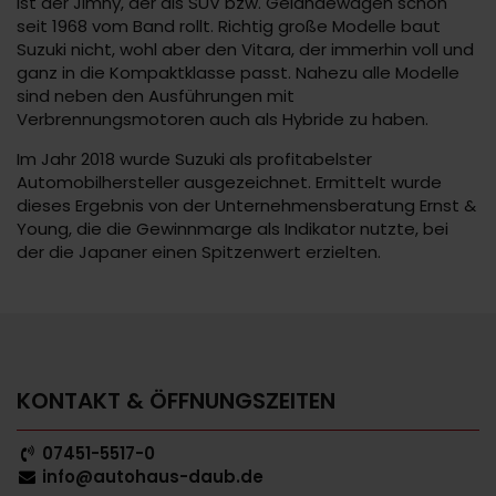
ist der Jimny, der als SUV bzw. Geländewagen schon
seit 1968 vom Band rollt. Richtig große Modelle baut
Suzuki nicht, wohl aber den Vitara, der immerhin voll und
ganz in die Kompaktklasse passt. Nahezu alle Modelle
sind neben den Ausführungen mit
Verbrennungsmotoren auch als Hybride zu haben.
Im Jahr 2018 wurde Suzuki als profitabelster
Automobilhersteller ausgezeichnet. Ermittelt wurde
dieses Ergebnis von der Unternehmensberatung Ernst &
Young, die die Gewinnmarge als Indikator nutzte, bei
der die Japaner einen Spitzenwert erzielten.
KONTAKT & ÖFFNUNGSZEITEN
07451-5517-0
info@autohaus-daub.de