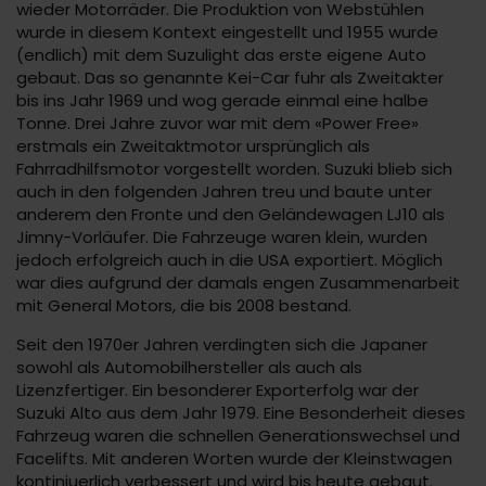
wieder Motorräder. Die Produktion von Webstühlen
wurde in diesem Kontext eingestellt und 1955 wurde
(endlich) mit dem Suzulight das erste eigene Auto
gebaut. Das so genannte Kei-Car fuhr als Zweitakter
bis ins Jahr 1969 und wog gerade einmal eine halbe
Tonne. Drei Jahre zuvor war mit dem «Power Free»
erstmals ein Zweitaktmotor ursprünglich als
Fahrradhilfsmotor vorgestellt worden. Suzuki blieb sich
auch in den folgenden Jahren treu und baute unter
anderem den Fronte und den Geländewagen LJ10 als
Jimny-Vorläufer. Die Fahrzeuge waren klein, wurden
jedoch erfolgreich auch in die USA exportiert. Möglich
war dies aufgrund der damals engen Zusammenarbeit
mit General Motors, die bis 2008 bestand.
Seit den 1970er Jahren verdingten sich die Japaner
sowohl als Automobilhersteller als auch als
Lizenzfertiger. Ein besonderer Exporterfolg war der
Suzuki Alto aus dem Jahr 1979. Eine Besonderheit dieses
Fahrzeug waren die schnellen Generationswechsel und
Facelifts. Mit anderen Worten wurde der Kleinstwagen
kontiniuerlich verbessert und wird bis heute gebaut.