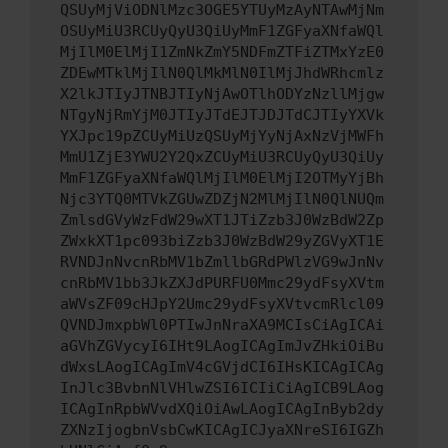
QSUyMjViODNlMzc3OGE5YTUyMzAyNTAwMjNm
OSUyMiU3RCUyQyU3QiUyMmF1ZGFyaXNfaWQl
MjIlM0ElMjI1ZmNkZmY5NDFmZTFiZTMxYzE0
ZDEwMTklMjIlN0QlMkMlN0IlMjJhdWRhcmlz
X2lkJTIyJTNBJTIyNjAwOTlhODYzNzllMjgw
NTgyNjRmYjM0JTIyJTdEJTJDJTdCJTIyYXVk
YXJpc19pZCUyMiUzQSUyMjYyNjAxNzVjMWFh
MmU1ZjE3YWU2Y2QxZCUyMiU3RCUyQyU3QiUy
MmF1ZGFyaXNfaWQlMjIlM0ElMjI2OTMyYjBh
Njc3YTQ0MTVkZGUwZDZjN2MlMjIlN0QlNUQm
ZmlsdGVyWzFdW29wXT1JTiZzb3J0WzBdW2Zp
ZWxkXT1pc093biZzb3J0WzBdW29yZGVyXT1E
RVNDJnNvcnRbMV1bZmllbGRdPWlzVG9wJnNv
cnRbMV1bb3JkZXJdPURFU0Mmc29ydFsyXVtm
aWVsZF09cHJpY2Umc29ydFsyXVtvcmRlcl09
QVNDJmxpbWl0PTIwJnNraXA9MCIsCiAgICAi
aGVhZGVycyI6IHt9LAogICAgImJvZHkiOiBu
dWxsLAogICAgImV4cGVjdCI6IHsKICAgICAg
InJlc3BvbnNlVHlwZSI6ICIiCiAgICB9LAog
ICAgInRpbWVvdXQiOiAwLAogICAgInByb2dy
ZXNzIjogbnVsbCwKICAgICJyaXNreSI6IGZh