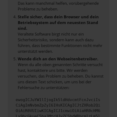
Das kann manchmal helfen, vorübergehende
Probleme zu beheben.
Stelle sicher, dass dein Browser und dein
Betriebssystem auf dem neuesten Stand
sind.
Veraltete Software birgt nicht nur ein
Sicherheitsrisiko, sondern kann auch dazu
führen, dass bestimmte Funktionen nicht mehr
unterstützt werden.
Wende dich an den Webseitenbetreiber.
Wenn du alle oben genannten Schritte versucht
hast, kontaktiere uns bitte. Wir werden
versuchen, das Problem zu beheben. Du kannst
uns diesen Text schicken, um uns bei der
Fehlersuche zu unterstützen:
ewogICJuYW1lIjogIk5ldHdvcmtFcnJvciIs
CiAgImNvbmZpZyI6IHsKICAgICJtZXRob2Qi
OiAiR0VUIiwKICAgICJ1cmwiOiAiaHR0cHM6
Ly9hcGkueC5ha3MtcHJvZC5hdWRhcmlzLm5l