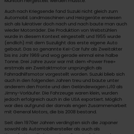
Munition hergestellt werden musste.
Auch nach Kriegsende fand Suzuki nicht gleich zum
Automobil. Landmaschinen und Heizgeräte erwiesen
sich als lukrativer doch nach und nach baute man auch
wieder Motorräder. Die Produktion von Webstühlen
wurde in diesem Kontext eingestellt und 1955 wurde
(endlich) mit dem Suzulight das erste eigene Auto
gebaut. Das so genannte Kei-Car fuhr als Zweitakter
bis ins Jahr 1969 und wog gerade einmal eine halbe
Tonne. Drei Jahre zuvor war mit dem «Power Free»
erstmals ein Zweitaktmotor ursprünglich als
Fahrradhilfsmotor vorgestellt worden. Suzuki blieb sich
auch in den folgenden Jahren treu und baute unter
anderem den Fronte und den Geländewagen LJ10 als
Jimny-Vorläufer. Die Fahrzeuge waren klein, wurden
jedoch erfolgreich auch in die USA exportiert. Möglich
war dies aufgrund der damals engen Zusammenarbeit
mit General Motors, die bis 2008 bestand.
Seit den 1970er Jahren verdingten sich die Japaner
sowohl als Automobilhersteller als auch als