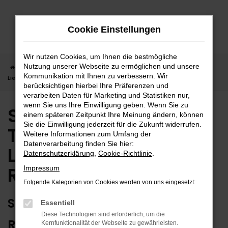
Zum
Hauptinhalt
Cookie Einstellungen
springen
Wir nutzen Cookies, um Ihnen die bestmögliche
Nutzung unserer Webseite zu ermöglichen und unsere
Startseite
Reutlingen
Suzuki
Suzuki Tageszulassung |
Kommunikation mit Ihnen zu verbessern. Wir
Lieferservice nach Reutlingen
berücksichtigen hierbei Ihre Präferenzen und
verarbeiten Daten für Marketing und Statistiken nur,
wenn Sie uns Ihre Einwilligung geben. Wenn Sie zu
Suzuki
einem späteren Zeitpunkt Ihre Meinung ändern, können
Sie die Einwilligung jederzeit für die Zukunft widerrufen.
Tageszulassung |
Weitere Informationen zum Umfang der
Datenverarbeitung finden Sie hier:
Lieferservice nach
Datenschutzerklärung
,
Cookie-Richtlinie
.
Reutlingen
Impressum
Folgende Kategorien von Cookies werden von uns eingesetzt:
SUZUKI TAGESZULASSUNG IN
Essentiell
Diese Technologien sind erforderlich, um die
REUTLINGEN? WIR HABEN DIE
Kernfunktionalität der Webseite zu gewährleisten.