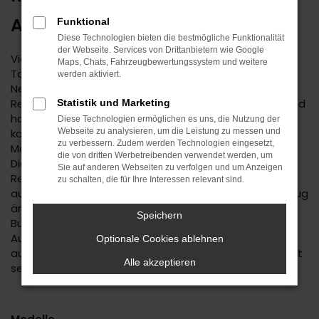
ARGUMENTE
Funktional
Diese Technologien bieten die bestmögliche Funktionalität
der Webseite. Services von Drittanbietern wie Google
Vielleicht haben Sie schon einmal von einer Suzuki
Maps, Chats, Fahrzeugbewertungssystem und weitere
Tageszulassung gehört. Diese Methode, einen
werden aktiviert.
Neuwagen günstiger anzubieten, ist sowohl in
Reutlingen als auch an anderen Orten wohlbekannt und
Statistik und Marketing
hat sich bewährt. Man nehme einen Neuwagen und
Diese Technologien ermöglichen es uns, die Nutzung der
konfiguriere diesen komplett mitsamt Lackierung,
Webseite zu analysieren, um die Leistung zu messen und
zu verbessern. Zudem werden Technologien eingesetzt,
Motorisierung sowie einer ganzen Reihe an Extras.
die von dritten Werbetreibenden verwendet werden, um
Dieses Fahrzeug wird sodann für exakt einen Tag in
Sie auf anderen Webseiten zu verfolgen und um Anzeigen
Reutlingen oder einem anderen Ort zugelassen, meist
zu schalten, die für Ihre Interessen relevant sind.
auf den Händler. Dass sich hierdurch nichts am Fahrzeug
ändert und nach wie vor ein Kilometerstand von „0“ zu
Speichern
Buche schlägt, ist selbstverständlich. Seitens der
Automobilhersteller wird jedoch von einem Fahrzeug
Optionale Cookies ablehnen
aus zweiter Hand ausgegangen und es fallen die sonst
Alle akzeptieren
sehr strengen preislichen Vorgaben weg.