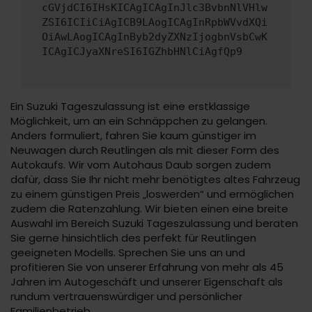
cGVjdCI6IHsKICAgICAgInJlc3BvbnNlVHlw
ZSI6ICIiCiAgICB9LAogICAgInRpbWVvdXQi
OiAwLAogICAgInByb2dyZXNzIjogbnVsbCwK
ICAgICJyaXNreSI6IGZhbHNlCiAgfQp9
Ein Suzuki Tageszulassung ist eine erstklassige
Möglichkeit, um an ein Schnäppchen zu gelangen.
Anders formuliert, fahren Sie kaum günstiger im
Neuwagen durch Reutlingen als mit dieser Form des
Autokaufs. Wir vom Autohaus Daub sorgen zudem
dafür, dass Sie Ihr nicht mehr benötigtes altes Fahrzeug
zu einem günstigen Preis „loswerden“ und ermöglichen
zudem die Ratenzahlung. Wir bieten einen eine breite
Auswahl im Bereich Suzuki Tageszulassung und beraten
Sie gerne hinsichtlich des perfekt für Reutlingen
geeigneten Modells. Sprechen Sie uns an und
profitieren Sie von unserer Erfahrung von mehr als 45
Jahren im Autogeschäft und unserer Eigenschaft als
rundum vertrauenswürdiger und persönlicher
Familienbetrieb.