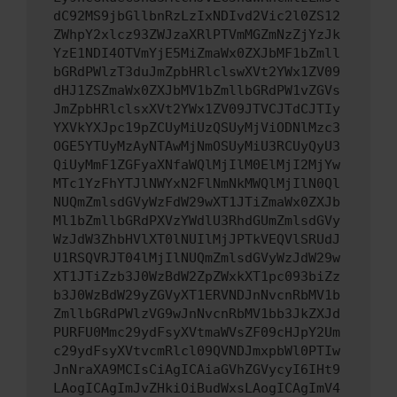
dC92MS9jbGllbnRzLzIxNDIvd2Vic2l0ZS12
ZWhpY2xlcz93ZWJzaXRlPTVmMGZmNzZjYzJk
YzE1NDI4OTVmYjE5MiZmaWx0ZXJbMF1bZmll
bGRdPWlzT3duJmZpbHRlclswXVt2YWx1ZV09
dHJ1ZSZmaWx0ZXJbMV1bZmllbGRdPW1vZGVs
JmZpbHRlclsxXVt2YWx1ZV09JTVCJTdCJTIy
YXVkYXJpc19pZCUyMiUzQSUyMjViODNlMzc3
OGE5YTUyMzAyNTAwMjNmOSUyMiU3RCUyQyU3
QiUyMmF1ZGFyaXNfaWQlMjIlM0ElMjI2MjYw
MTc1YzFhYTJlNWYxN2FlNmNkMWQlMjIlN0Ql
NUQmZmlsdGVyWzFdW29wXT1JTiZmaWx0ZXJb
Ml1bZmllbGRdPXVzYWdlU3RhdGUmZmlsdGVy
WzJdW3ZhbHVlXT0lNUIlMjJPTkVEQVlSRUdJ
U1RSQVRJT04lMjIlNUQmZmlsdGVyWzJdW29w
XT1JTiZzb3J0WzBdW2ZpZWxkXT1pc093biZz
b3J0WzBdW29yZGVyXT1ERVNDJnNvcnRbMV1b
ZmllbGRdPWlzVG9wJnNvcnRbMV1bb3JkZXJd
PURFU0Mmc29ydFsyXVtmaWVsZF09cHJpY2Um
c29ydFsyXVtvcmRlcl09QVNDJmxpbWl0PTIw
JnNraXA9MCIsCiAgICAiaGVhZGVycyI6IHt9
LAogICAgImJvZHkiOiBudWxsLAogICAgImV4