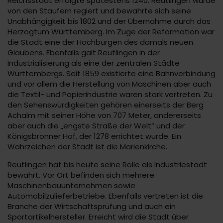
Reichsstadt erfolgte spätestens 1240. Reutlingen wurde
von den Staufern regiert und bewahrte sich seine
Unabhängigkeit bis 1802 und der Übernahme durch das
Herzogtum Württemberg. Im Zuge der Reformation war
die Stadt eine der Hochburgen des damals neuen
Glaubens. Ebenfalls galt Reutlingen in der
Industrialisierung als eine der zentralen Städte
Württembergs. Seit 1859 existierte eine Bahnverbindung
und vor allem die Herstellung von Maschinen aber auch
die Textil- und Papierindustrie waren stark vertreten. Zu
den Sehenswürdigkeiten gehören einerseits der Berg
Achalm mit seiner Höhe von 707 Meter, andererseits
aber auch die „engste Straße der Welt“ und der
Königsbronner Hof, der 1278 errichtet wurde. Ein
Wahrzeichen der Stadt ist die Marienkirche.
Reutlingen hat bis heute seine Rolle als Industriestadt
bewahrt. Vor Ort befinden sich mehrere
Maschinenbauunternehmen sowie
Automobilzulieferbetriebe. Ebenfalls vertreten ist die
Branche der Wirtschaftsprüfung und auch ein
Sportartikelhersteller. Erreicht wird die Stadt über