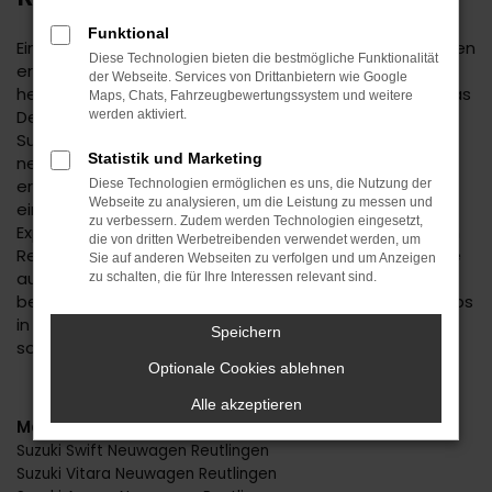
Funktional
Ein Suzuki Neuwagen genießt in der Automobilwelt einen
Diese Technologien bieten die bestmögliche Funktionalität
erstklassigen Ruf. Einer der Gründe hierfür liegt in der
der Webseite. Services von Drittanbietern wie Google
herausragenden Qualität des Hersteller, doch auch das
Maps, Chats, Fahrzeugbewertungssystem und weitere
Design kann sich sehen lassen. Wenn Sie mit einem
werden aktiviert.
Suzuki Neuwagen durch Reutlingen fahren, sind Ihnen
Statistik und Marketing
neugierige Blicke sicher. Ein automobiles Highlight
erwartet Sie und wird Ihnen beim Autohaus Daub zu
Diese Technologien ermöglichen es uns, die Nutzung der
Webseite zu analysieren, um die Leistung zu messen und
einem überaus günstigen Preis angeboten. Wir sind
zu verbessern. Zudem werden Technologien eingesetzt,
Experten für Suzuki Neuwagen und seit vielen Jahren in
die von dritten Werbetreibenden verwendet werden, um
Reutlingen und Umgebung bekannt. Mit uns setzen Sie
Sie auf anderen Webseiten zu verfolgen und um Anzeigen
auf Erfahrung, exzellentes Know-how und die
zu schalten, die für Ihre Interessen relevant sind.
besondere Vertrauenswürdigkeit eines Familienbetriebs
in der zweiten Generation. Gerne beraten wir Sie –
Speichern
sowohl persönlich als auch via Telefon oder digital.
Optionale Cookies ablehnen
Alle akzeptieren
Modelle
Suzuki Swift Neuwagen Reutlingen
Suzuki Vitara Neuwagen Reutlingen