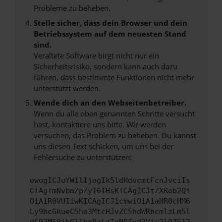
Probleme zu beheben.
Stelle sicher, dass dein Browser und dein
Betriebssystem auf dem neuesten Stand
sind.
Veraltete Software birgt nicht nur ein
Sicherheitsrisiko, sondern kann auch dazu
führen, dass bestimmte Funktionen nicht mehr
unterstützt werden.
Wende dich an den Webseitenbetreiber.
Wenn du alle oben genannten Schritte versucht
hast, kontaktiere uns bitte. Wir werden
versuchen, das Problem zu beheben. Du kannst
uns diesen Text schicken, um uns bei der
Fehlersuche zu unterstützen:
ewogICJuYW1lIjogIk5ldHdvcmtFcnJvciIs
CiAgImNvbmZpZyI6IHsKICAgICJtZXRob2Qi
OiAiR0VUIiwKICAgICJ1cmwiOiAiaHR0cHM6
Ly9hcGkueC5ha3MtcHJvZC5hdWRhcmlzLm5l