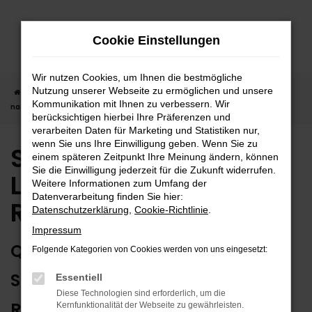
Zum
Hauptinhalt
Cookie Einstellungen
springen
Wir nutzen Cookies, um Ihnen die bestmögliche
Nutzung unserer Webseite zu ermöglichen und unsere
Startseite
Reutlingen
Suzuki
Suzuki Neuwagen | Lieferservice
Kommunikation mit Ihnen zu verbessern. Wir
nach Reutlingen
berücksichtigen hierbei Ihre Präferenzen und
verarbeiten Daten für Marketing und Statistiken nur,
wenn Sie uns Ihre Einwilligung geben. Wenn Sie zu
Suzuki Neuwagen |
einem späteren Zeitpunkt Ihre Meinung ändern, können
Sie die Einwilligung jederzeit für die Zukunft widerrufen.
Lieferservice nach
Weitere Informationen zum Umfang der
Datenverarbeitung finden Sie hier:
Reutlingen
Datenschutzerklärung
,
Cookie-Richtlinie
.
Impressum
QUALITÄT MIT AUSRUFEZEICHEN:
Folgende Kategorien von Cookies werden von uns eingesetzt:
SUZUKI NEUWAGEN FÜR
Essentiell
Diese Technologien sind erforderlich, um die
REUTLINGEN
Kernfunktionalität der Webseite zu gewährleisten.