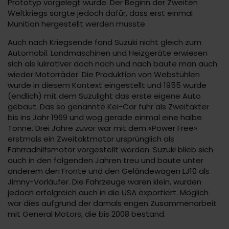
Prototyp vorgelegt wurde. Der Beginn der Zweiten
Weltkriegs sorgte jedoch dafür, dass erst einmal
Munition hergestellt werden musste.
Auch nach Kriegsende fand Suzuki nicht gleich zum
Automobil. Landmaschinen und Heizgeräte erwiesen
sich als lukrativer doch nach und nach baute man auch
wieder Motorräder. Die Produktion von Webstühlen
wurde in diesem Kontext eingestellt und 1955 wurde
(endlich) mit dem Suzulight das erste eigene Auto
gebaut. Das so genannte Kei-Car fuhr als Zweitakter
bis ins Jahr 1969 und wog gerade einmal eine halbe
Tonne. Drei Jahre zuvor war mit dem «Power Free»
erstmals ein Zweitaktmotor ursprünglich als
Fahrradhilfsmotor vorgestellt worden. Suzuki blieb sich
auch in den folgenden Jahren treu und baute unter
anderem den Fronte und den Geländewagen LJ10 als
Jimny-Vorläufer. Die Fahrzeuge waren klein, wurden
jedoch erfolgreich auch in die USA exportiert. Möglich
war dies aufgrund der damals engen Zusammenarbeit
mit General Motors, die bis 2008 bestand.