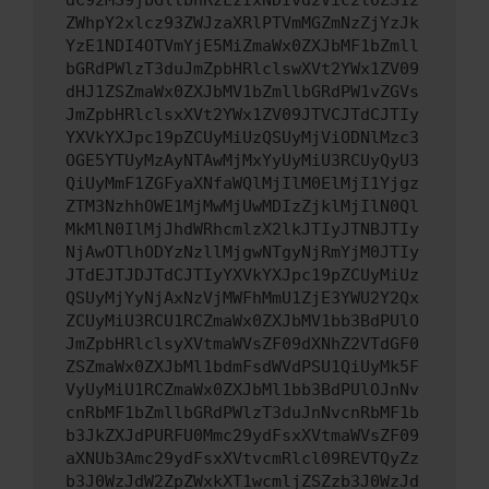
dC92MS9jbGllbnRzLzIxNDIvd2Vic2l0ZS12
ZWhpY2xlcz93ZWJzaXRlPTVmMGZmNzZjYzJk
YzE1NDI4OTVmYjE5MiZmaWx0ZXJbMF1bZmll
bGRdPWlzT3duJmZpbHRlclswXVt2YWx1ZV09
dHJ1ZSZmaWx0ZXJbMV1bZmllbGRdPW1vZGVs
JmZpbHRlclsxXVt2YWx1ZV09JTVCJTdCJTIy
YXVkYXJpc19pZCUyMiUzQSUyMjViODNlMzc3
OGE5YTUyMzAyNTAwMjMxYyUyMiU3RCUyQyU3
QiUyMmF1ZGFyaXNfaWQlMjIlM0ElMjI1Yjgz
ZTM3NzhhOWE1MjMwMjUwMDIzZjklMjIlN0Ql
MkMlN0IlMjJhdWRhcmlzX2lkJTIyJTNBJTIy
NjAwOTlhODYzNzllMjgwNTgyNjRmYjM0JTIy
JTdEJTJDJTdCJTIyYXVkYXJpc19pZCUyMiUz
QSUyMjYyNjAxNzVjMWFhMmU1ZjE3YWU2Y2Qx
ZCUyMiU3RCU1RCZmaWx0ZXJbMV1bb3BdPUlO
JmZpbHRlclsyXVtmaWVsZF09dXNhZ2VTdGF0
ZSZmaWx0ZXJbMl1bdmFsdWVdPSU1QiUyMk5F
VyUyMiU1RCZmaWx0ZXJbMl1bb3BdPUlOJnNv
cnRbMF1bZmllbGRdPWlzT3duJnNvcnRbMF1b
b3JkZXJdPURFU0Mmc29ydFsxXVtmaWVsZF09
aXNUb3Amc29ydFsxXVtvcmRlcl09REVTQyZz
b3J0WzJdW2ZpZWxkXT1wcmljZSZzb3J0WzJd