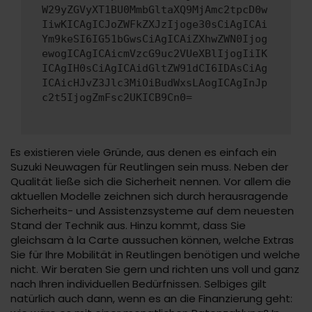
W29yZGVyXT1BU0MmbGltaXQ9MjAmc2tpcD0w
IiwKICAgICJoZWFkZXJzIjoge30sCiAgICAi
Ym9keSI6IG51bGwsCiAgICAiZXhwZWN0Ijog
ewogICAgICAicmVzcG9uc2VUeXBlIjogIiIK
ICAgIH0sCiAgICAidGltZW91dCI6IDAsCiAg
ICAicHJvZ3Jlc3MiOiBudWxsLAogICAgInJp
c2t5IjogZmFsc2UKICB9Cn0=
Es existieren viele Gründe, aus denen es einfach ein
Suzuki Neuwagen für Reutlingen sein muss. Neben der
Qualität ließe sich die Sicherheit nennen. Vor allem die
aktuellen Modelle zeichnen sich durch herausragende
Sicherheits- und Assistenzsysteme auf dem neuesten
Stand der Technik aus. Hinzu kommt, dass Sie
gleichsam à la Carte aussuchen können, welche Extras
Sie für Ihre Mobilität in Reutlingen benötigen und welche
nicht. Wir beraten Sie gern und richten uns voll und ganz
nach Ihren individuellen Bedürfnissen. Selbiges gilt
natürlich auch dann, wenn es an die Finanzierung geht: