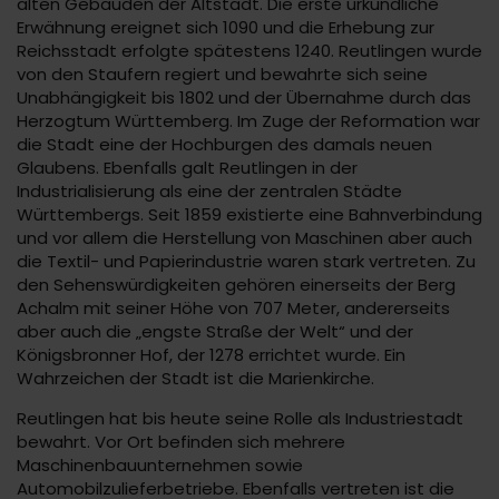
alten Gebäuden der Altstadt. Die erste urkundliche
Erwähnung ereignet sich 1090 und die Erhebung zur
Reichsstadt erfolgte spätestens 1240. Reutlingen wurde
von den Staufern regiert und bewahrte sich seine
Unabhängigkeit bis 1802 und der Übernahme durch das
Herzogtum Württemberg. Im Zuge der Reformation war
die Stadt eine der Hochburgen des damals neuen
Glaubens. Ebenfalls galt Reutlingen in der
Industrialisierung als eine der zentralen Städte
Württembergs. Seit 1859 existierte eine Bahnverbindung
und vor allem die Herstellung von Maschinen aber auch
die Textil- und Papierindustrie waren stark vertreten. Zu
den Sehenswürdigkeiten gehören einerseits der Berg
Achalm mit seiner Höhe von 707 Meter, andererseits
aber auch die „engste Straße der Welt“ und der
Königsbronner Hof, der 1278 errichtet wurde. Ein
Wahrzeichen der Stadt ist die Marienkirche.
Reutlingen hat bis heute seine Rolle als Industriestadt
bewahrt. Vor Ort befinden sich mehrere
Maschinenbauunternehmen sowie
Automobilzulieferbetriebe. Ebenfalls vertreten ist die