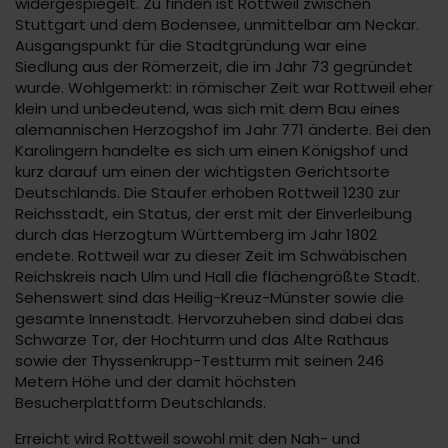
widergespiegelt. Zu finden ist Rottweil zwischen
Stuttgart und dem Bodensee, unmittelbar am Neckar.
Ausgangspunkt für die Stadtgründung war eine
Siedlung aus der Römerzeit, die im Jahr 73 gegründet
wurde. Wohlgemerkt: in römischer Zeit war Rottweil eher
klein und unbedeutend, was sich mit dem Bau eines
alemannischen Herzogshof im Jahr 771 änderte. Bei den
Karolingern handelte es sich um einen Königshof und
kurz darauf um einen der wichtigsten Gerichtsorte
Deutschlands. Die Staufer erhoben Rottweil 1230 zur
Reichsstadt, ein Status, der erst mit der Einverleibung
durch das Herzogtum Württemberg im Jahr 1802
endete. Rottweil war zu dieser Zeit im Schwäbischen
Reichskreis nach Ulm und Hall die flächengrößte Stadt.
Sehenswert sind das Heilig-Kreuz-Münster sowie die
gesamte Innenstadt. Hervorzuheben sind dabei das
Schwarze Tor, der Hochturm und das Alte Rathaus
sowie der Thyssenkrupp-Testturm mit seinen 246
Metern Höhe und der damit höchsten
Besucherplattform Deutschlands.
Erreicht wird Rottweil sowohl mit den Nah- und