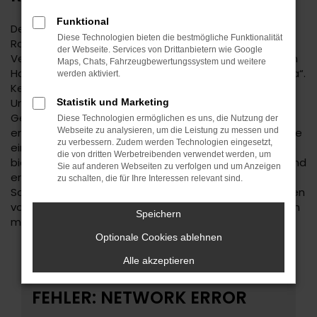
Funktional
Der Audi A3 ist eine kluge Wahl für Ihre Mobilität in
Diese Technologien bieten die bestmögliche Funktionalität
Rottweil. Bei diesem Fahrzeug gehen
der Webseite. Services von Drittanbietern wie Google
Vernunftsargumente und emotionale Aspekte Hand in
Maps, Chats, Fahrzeugbewertungssystem und weitere
Hand und geben beide den Ausschlag für ein klares „Ja“.
werden aktiviert.
Kennzeichnend für den Audi A3 ist die Ausstattung.
Unabhängig davon, ob Sie sich für einen
Statistik und Marketing
Gebrauchtwagen und damit für ein älteres Baujahr
Diese Technologien ermöglichen es uns, die Nutzung der
entscheiden oder einen Neuwagen wählen erhalten Sie
Webseite zu analysieren, um die Leistung zu messen und
zu verbessern. Zudem werden Technologien eingesetzt,
ein rundum tadelloses Modell. Wir vom Autohaus Daub
die von dritten Werbetreibenden verwendet werden, um
bieten Ihnen den Audi A3 zu einem exzellenten Preis und
Sie auf anderen Webseiten zu verfolgen und um Anzeigen
ermöglichen zudem immer wieder das Einsteigen in
zu schalten, die für Ihre Interessen relevant sind.
Sondermodelle. Wenn Sie Ihre Mobilität auf den Straßen
von Rottweil und Umgebung auf ein neues Level heben
Speichern
möchten, ist der Audi A3 bestens geeignet.
Optionale Cookies ablehnen
Alle akzeptieren
FEHLER: NETWORK ERROR