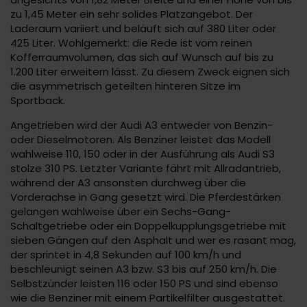
zu 1,45 Meter ein sehr solides Platzangebot. Der
Laderaum variiert und beläuft sich auf 380 Liter oder
425 Liter. Wohlgemerkt: die Rede ist vom reinen
Kofferraumvolumen, das sich auf Wunsch auf bis zu
1.200 Liter erweitern lässt. Zu diesem Zweck eignen sich
die asymmetrisch geteilten hinteren Sitze im
Sportback.
Angetrieben wird der Audi A3 entweder von Benzin-
oder Dieselmotoren. Als Benziner leistet das Modell
wahlweise 110, 150 oder in der Ausführung als Audi S3
stolze 310 PS. Letzter Variante fährt mit Allradantrieb,
während der A3 ansonsten durchweg über die
Vorderachse in Gang gesetzt wird. Die Pferdestärken
gelangen wahlweise über ein Sechs-Gang-
Schaltgetriebe oder ein Doppelkupplungsgetriebe mit
sieben Gängen auf den Asphalt und wer es rasant mag,
der sprintet in 4,8 Sekunden auf 100 km/h und
beschleunigt seinen A3 bzw. S3 bis auf 250 km/h. Die
Selbstzünder leisten 116 oder 150 PS und sind ebenso
wie die Benziner mit einem Partikelfilter ausgestattet.