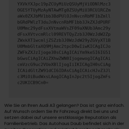
YXVkYXJpc19pZCUyMiUzQSUyMjViODNlMzc3
OGE5YTUyMzAyNTAwMTg0ZSUyMiU3RCU1RCZm
aWx0ZXJbMV1bb3BdPUlOJnNvcnRbMF1bZmll
bGRdPWlzT3duJnNvcnRbMF1bb3JkZXJdPURF
U0Mmc29ydFsxXVtmaWVsZF09aXNUb3Amc29y
dFsxXVtvcmRlcl09REVTQyZzb3J0WzJdW2Zp
ZWxkXT1wcmljZSZzb3J0WzJdW29yZGVyXT1B
U0MmbGltaXQ9MjAmc2tpcD0wIiwKICAgICJo
ZWFkZXJzIjoge30sCiAgICAiYm9keSI6IG51
bGwsCiAgICAiZXhwZWN0IjogewogICAgICAi
cmVzcG9uc2VUeXBlIjogIiIKICAgIH0sCiAg
ICAidGltZW91dCI6IDAsCiAgICAicHJvZ3Jl
c3MiOiBudWxsLAogICAgInJpc2t5IjogZmFs
c2UKICB9Cn0=
Wie Sie an Ihren Audi A3 gelangen? Das ist ganz einfach.
Auf Wunsch ordern Sie Ihr Fahrzeug direkt bei uns und
setzen dabei auf unsere erstklassige Reputation als
Familienbetrieb. Das Autohaus Daub befindet sich in der