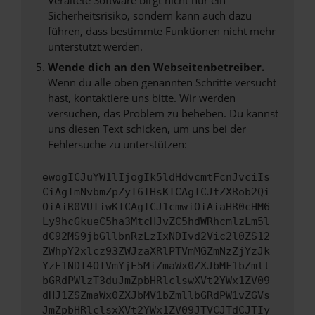
Sicherheitsrisiko, sondern kann auch dazu
führen, dass bestimmte Funktionen nicht mehr
unterstützt werden.
Wende dich an den Webseitenbetreiber.
Wenn du alle oben genannten Schritte versucht
hast, kontaktiere uns bitte. Wir werden
versuchen, das Problem zu beheben. Du kannst
uns diesen Text schicken, um uns bei der
Fehlersuche zu unterstützen:
ewogICJuYW1lIjogIk5ldHdvcmtFcnJvciIs
CiAgImNvbmZpZyI6IHsKICAgICJtZXRob2Qi
OiAiR0VUIiwKICAgICJ1cmwiOiAiaHR0cHM6
Ly9hcGkueC5ha3MtcHJvZC5hdWRhcmlzLm5l
dC92MS9jbGllbnRzLzIxNDIvd2Vic2l0ZS12
ZWhpY2xlcz93ZWJzaXRlPTVmMGZmNzZjYzJk
YzE1NDI4OTVmYjE5MiZmaWx0ZXJbMF1bZmll
bGRdPWlzT3duJmZpbHRlclswXVt2YWx1ZV09
dHJ1ZSZmaWx0ZXJbMV1bZmllbGRdPW1vZGVs
JmZpbHRlclsxXVt2YWx1ZV09JTVCJTdCJTIy