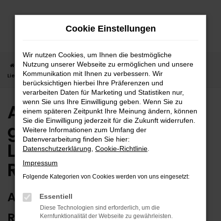
Zum
Hauptinhalt
Cookie Einstellungen
springen
Wir nutzen Cookies, um Ihnen die bestmögliche
Nutzung unserer Webseite zu ermöglichen und unsere
Startseite
Rottweil
Audi
Audi A3 in Rottweil günstig kaufen |
Kommunikation mit Ihnen zu verbessern. Wir
Lieferservice nach Rottweil
berücksichtigen hierbei Ihre Präferenzen und
verarbeiten Daten für Marketing und Statistiken nur,
wenn Sie uns Ihre Einwilligung geben. Wenn Sie zu
Audi A3 in Rottweil
einem späteren Zeitpunkt Ihre Meinung ändern, können
Sie die Einwilligung jederzeit für die Zukunft widerrufen.
günstig kaufen |
Weitere Informationen zum Umfang der
Datenverarbeitung finden Sie hier:
Lieferservice nach
Datenschutzerklärung
,
Cookie-Richtlinie
.
Rottweil
Impressum
Folgende Kategorien von Cookies werden von uns eingesetzt:
AUDI A3 – ERSTKLASSIG FÜR
Essentiell
Diese Technologien sind erforderlich, um die
ROTTWEIL GEEIGNET
Kernfunktionalität der Webseite zu gewährleisten.