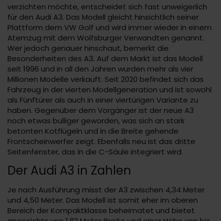
verzichten möchte, entscheidet sich fast unweigerlich
für den Audi A3. Das Modell gleicht hinsichtlich seiner
Plattform dem VW Golf und wird immer wieder in einem
Atemzug mit dem Wolfsburger Verwandten genannt.
Wer jedoch genauer hinschaut, bemerkt die
Besonderheiten des A3. Auf dem Markt ist das Modell
seit 1996 und in all den Jahren wurden mehr als vier
Millionen Modelle verkauft. Seit 2020 befindet sich das
Fahrzeug in der vierten Modellgeneration und ist sowohl
als Fünftürer als auch in einer viertürigen Variante zu
haben. Gegenüber dem Vorgänger ist der neue A3
noch etwas bulliger geworden, was sich an stark
betonten Kotflügeln und in die Breite gehende
Frontscheinwerfer zeigt. Ebenfalls neu ist das dritte
Seitenfenster, das in die C-Säule integriert wird.
Der Audi A3 in Zahlen
Je nach Ausführung misst der A3 zwischen 4,34 Meter
und 4,50 Meter. Das Modell ist somit eher im oberen
Bereich der Kompaktklasse beheimatet und bietet
angesichts von 1,82 Meter Breite und einer Höhe von bis