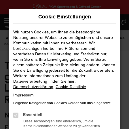
Zum
Hauptinhalt
Cookie Einstellungen
springen
0
MENÜ
Wir nutzen Cookies, um Ihnen die bestmögliche
Nutzung unserer Webseite zu ermöglichen und unsere
Startseite
Rottweil
Toyota in Rottweil günstig kaufen | Lieferservice
Kommunikation mit Ihnen zu verbessern. Wir
nach Rottweil
berücksichtigen hierbei Ihre Präferenzen und
verarbeiten Daten für Marketing und Statistiken nur,
wenn Sie uns Ihre Einwilligung geben. Wenn Sie zu
Toyota in Rottweil
einem späteren Zeitpunkt Ihre Meinung ändern, können
Sie die Einwilligung jederzeit für die Zukunft widerrufen.
günstig kaufen |
Weitere Informationen zum Umfang der
Datenverarbeitung finden Sie hier:
Lieferservice nach
Datenschutzerklärung
,
Cookie-Richtlinie
.
Rottweil
Impressum
Folgende Kategorien von Cookies werden von uns eingesetzt:
NUTZEN SIE IHREN NEUEN TOYOTA
Essentiell
Diese Technologien sind erforderlich, um die
FÜR GRENZENLOSE MOBILITÄT IN
Kernfunktionalität der Webseite zu gewährleisten.