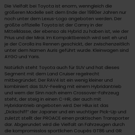
Die Vielfalt bei Toyota ist enorm, wenngleich die
größeren Modelle seit dem Ende der 1980er Jahren nur
noch unter dem Lexus-Logo angeboten werden. Der
größte offizielle Toyota ist der Camry in der
Mittelklasse, der ebenso als Hybrid zu haben ist, wie der
Prius und der Mirai. Im Kompaktbereich wird seit eh und
je der Corolla ins Rennen geschickt, der zwischenzeitlich
unter dem Namen Auris geführt wurde. Kleinwagen sind
AYGO und Yaris.
Natürlich steht Toyota auch für SUV und hat dieses
Segment mit dem Land Cruiser regelrecht
mitbegründet. Der RAV4 ist ein wenig kleiner und
kombiniert das SUV-Feeling mit einem Hybridantrieb
und wem der Sinn nach einem Crossover-Fahrzeug
steht, der steig in einen C-HR, der auch mit
Hybridantrieb angeboten wird. Der Hilux ist das
„Dickschiff“ der Japaner und ein wuchtiger Pick-Up und
zuletzt stellt der PROACE einen praktischen Transporter
dar. Abgerundet wird die Vielfalt an Fahrzeugen durch
die kompromisslos sportlichen Coupés GT86 und GR