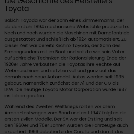
Die Geschichte des Herstellers
Toyota
Sakichi Toyoda war der Sohn eines Zimmermanns, der
ab dem Jahr 1894 mechanische Webstühle produzierte.
Nach und nach wurden die Maschinen mit Dampfantrieb
ausgestattet und schließlich ab 1924 automatisiert. Zu
dieser Zeit war bereits Kiichiro Toyoda, der Sohn des
Firmengründers mit im Boot und setzte wie sein Vater
auf zahlreiche Techniken der Rationalisierung. Ende der
1920er Jahre verkauften die Toyotas ihre Rechte auf
Webmaschinen und setzten voll und ganz auf das
damals noch neue Automobil. Autos werden seit 1935
gebaut, namentlich zunächst der A1 und der GG als
LKW. Die heutige Toyota Motor Corporation wurde 1937
ins Leben gerufen.
Während des Zweiten Weltkriegs rollten vor allem
Armee-Lastwagen vom Band und erst 1947 folgten die
ersten zivilen Modelle. Der SA war der Erstling und seit
den 1960er und 70er Jahren wurden die Fahrzeuge auch
exportiert. 1966 debütierte der Corolla und damit das