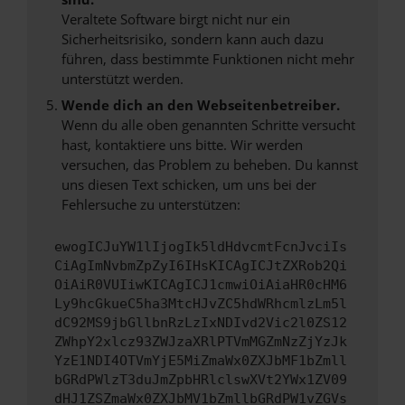
Veraltete Software birgt nicht nur ein
Sicherheitsrisiko, sondern kann auch dazu
führen, dass bestimmte Funktionen nicht mehr
unterstützt werden.
Wende dich an den Webseitenbetreiber.
Wenn du alle oben genannten Schritte versucht
hast, kontaktiere uns bitte. Wir werden
versuchen, das Problem zu beheben. Du kannst
uns diesen Text schicken, um uns bei der
Fehlersuche zu unterstützen:
ewogICJuYW1lIjogIk5ldHdvcmtFcnJvciIs
CiAgImNvbmZpZyI6IHsKICAgICJtZXRob2Qi
OiAiR0VUIiwKICAgICJ1cmwiOiAiaHR0cHM6
Ly9hcGkueC5ha3MtcHJvZC5hdWRhcmlzLm5l
dC92MS9jbGllbnRzLzIxNDIvd2Vic2l0ZS12
ZWhpY2xlcz93ZWJzaXRlPTVmMGZmNzZjYzJk
YzE1NDI4OTVmYjE5MiZmaWx0ZXJbMF1bZmll
bGRdPWlzT3duJmZpbHRlclswXVt2YWx1ZV09
dHJ1ZSZmaWx0ZXJbMV1bZmllbGRdPW1vZGVs