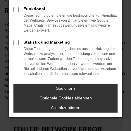
ROTTWEIL
Funktional
Diese Technologien bieten die bestmögliche Funktionalität
der Webseite. Services von Drittanbietern wie Google
Toyota ist ein bemerkenswerter Hersteller. Der
Maps, Chats, Fahrzeugbewertungssystem und weitere
Autobauer steht einerseits für Tradition, andererseits
werden aktiviert.
aber immer auch für Aufbruchstimmung und eine
zeitgemäße Ausstattung. Im Autohaus Daub finden Sie
Statistik und Marketing
Toyota für Ihre Mobilität in Rottweil und Umgebung. Wir
Diese Technologien ermöglichen es uns, die Nutzung der
sind ein Familienunternehmen mit tiefer regionaler
Webseite zu analysieren, um die Leistung zu messen und
zu verbessern. Zudem werden Technologien eingesetzt,
Verwurzelung. Seit 1974 bieten wir Fahrzeuge an, wobei
die von dritten Werbetreibenden verwendet werden, um
Toyota einen der Schwerpunkte darstellt. Kundinnen
Sie auf anderen Webseiten zu verfolgen und um Anzeigen
und Kunden aus Rottweil kennen und schätzen unseren
zu schalten, die für Ihre Interessen relevant sind.
Service und die persönliche und durchweg individuelle
Beratung. Wir haben immer ein offenes Ohr für Sie und
Speichern
Ihre Anliegen und liefern Fahrzeuge natürlich auch nach
Rottweil oder in die nähere Umgebung.
Optionale Cookies ablehnen
Alle akzeptieren
FEHLER: NETWORK ERROR