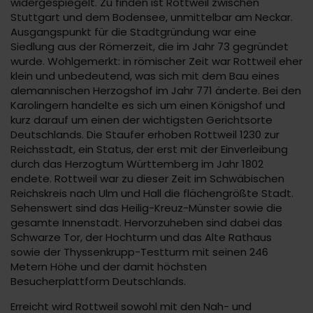
widergespiegelt. Zu finden ist Rottweil zwischen
Stuttgart und dem Bodensee, unmittelbar am Neckar.
Ausgangspunkt für die Stadtgründung war eine
Siedlung aus der Römerzeit, die im Jahr 73 gegründet
wurde. Wohlgemerkt: in römischer Zeit war Rottweil eher
klein und unbedeutend, was sich mit dem Bau eines
alemannischen Herzogshof im Jahr 771 änderte. Bei den
Karolingern handelte es sich um einen Königshof und
kurz darauf um einen der wichtigsten Gerichtsorte
Deutschlands. Die Staufer erhoben Rottweil 1230 zur
Reichsstadt, ein Status, der erst mit der Einverleibung
durch das Herzogtum Württemberg im Jahr 1802
endete. Rottweil war zu dieser Zeit im Schwäbischen
Reichskreis nach Ulm und Hall die flächengrößte Stadt.
Sehenswert sind das Heilig-Kreuz-Münster sowie die
gesamte Innenstadt. Hervorzuheben sind dabei das
Schwarze Tor, der Hochturm und das Alte Rathaus
sowie der Thyssenkrupp-Testturm mit seinen 246
Metern Höhe und der damit höchsten
Besucherplattform Deutschlands.
Erreicht wird Rottweil sowohl mit den Nah- und