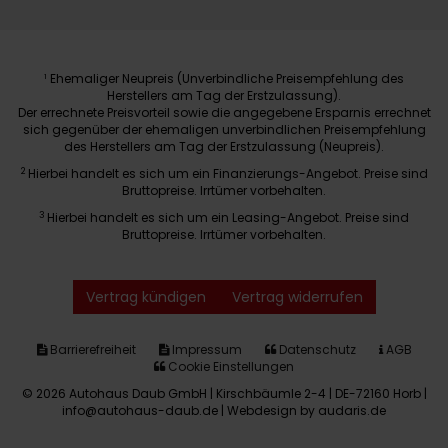
Ehemaliger Neupreis (Unverbindliche Preisempfehlung des
1
Herstellers am Tag der Erstzulassung).
Der errechnete Preisvorteil sowie die angegebene Ersparnis errechnet
sich gegenüber der ehemaligen unverbindlichen Preisempfehlung
des Herstellers am Tag der Erstzulassung (Neupreis).
2
Hierbei handelt es sich um ein Finanzierungs-Angebot. Preise sind
Bruttopreise. Irrtümer vorbehalten.
3
Hierbei handelt es sich um ein Leasing-Angebot. Preise sind
Bruttopreise. Irrtümer vorbehalten.
Vertrag kündigen
Vertrag widerrufen
Barrierefreiheit
Impressum
Datenschutz
AGB
Cookie Einstellungen
© 2026 Autohaus Daub GmbH | Kirschbäumle 2-4 | DE-72160 Horb |
info@autohaus-daub.de |
Webdesign by audaris.de