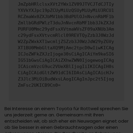
JmZpbHRlclsxXVt2YWx1ZV09JTVCJTdCJTIy
YXVkYXJpc19pZCUyMiUzQSUyMiUyMiU3RCU1
RCZmaWx0ZXJbMV1bb3BdPUlOJnNvcnRbMF1b
ZmllbGRdPWlzT3duJnNvcnRbMF1bb3JkZXJd
PURFU0Mmc29ydFsxXVtmaWVsZF09aXNUb3Am
c29ydFsxXVtvcmRlcl09REVTQyZzb3J0WzJd
W2ZpZWxkXT1wcmljZSZzb3J0WzJdW29yZGVy
XT1BU0MmbGltaXQ9MjAmc2tpcD0wIiwKICAg
ICJoZWFkZXJzIjoge30sCiAgICAiYm9keSI6
IG51bGwsCiAgICAiZXhwZWN0IjogewogICAg
ICAicmVzcG9uc2VUeXBlIjogIiIKICAgIH0s
CiAgICAidGltZW91dCI6IDAsCiAgICAicHJv
Z3Jlc3MiOiBudWxsLAogICAgInJpc2t5Ijog
ZmFsc2UKICB9Cn0=
Bei Interesse an einem Toyota für Rottweil sprechen Sie
uns jederzeit gerne an. Gemeinsam mit Ihren
entscheiden wir, ob sich eher ein Neuwagen eignet oder
ob Sie besser in einen Gebrauchtwagen oder einen