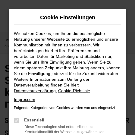
Zum
Hauptinhalt
Cookie Einstellungen
springen
Wir nutzen Cookies, um Ihnen die bestmögliche
Nutzung unserer Webseite zu ermöglichen und unsere
Startseite
Sindelfingen
Suzuki
Suzuki Swace in Sindelfingen
Kommunikation mit Ihnen zu verbessern. Wir
günstig kaufen | Lieferservice nach Sindelfingen
berücksichtigen hierbei Ihre Präferenzen und
verarbeiten Daten für Marketing und Statistiken nur,
wenn Sie uns Ihre Einwilligung geben. Wenn Sie zu
Suzuki Swace in
einem späteren Zeitpunkt Ihre Meinung ändern, können
Sie die Einwilligung jederzeit für die Zukunft widerrufen.
Sindelfingen günstig
Weitere Informationen zum Umfang der
Datenverarbeitung finden Sie hier:
kaufen | Lieferservice
Datenschutzerklärung
,
Cookie-Richtlinie
.
nach Sindelfingen
Impressum
Folgende Kategorien von Cookies werden von uns eingesetzt:
SUZUKI SWACE – ERSTKLASSIG FÜR
Essentiell
Diese Technologien sind erforderlich, um die
SINDELFINGEN GEEIGNET
Kernfunktionalität der Webseite zu gewährleisten.