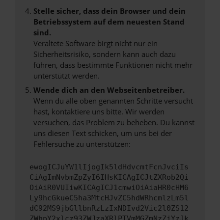
Stelle sicher, dass dein Browser und dein
Betriebssystem auf dem neuesten Stand
sind.
Veraltete Software birgt nicht nur ein
Sicherheitsrisiko, sondern kann auch dazu
führen, dass bestimmte Funktionen nicht mehr
unterstützt werden.
Wende dich an den Webseitenbetreiber.
Wenn du alle oben genannten Schritte versucht
hast, kontaktiere uns bitte. Wir werden
versuchen, das Problem zu beheben. Du kannst
uns diesen Text schicken, um uns bei der
Fehlersuche zu unterstützen:
ewogICJuYW1lIjogIk5ldHdvcmtFcnJvciIs
CiAgImNvbmZpZyI6IHsKICAgICJtZXRob2Qi
OiAiR0VUIiwKICAgICJ1cmwiOiAiaHR0cHM6
Ly9hcGkueC5ha3MtcHJvZC5hdWRhcmlzLm5l
dC92MS9jbGllbnRzLzIxNDIvd2Vic2l0ZS12
ZWhpY2xlcz93ZWJzaXRlPTVmMGZmNzZjYzJk