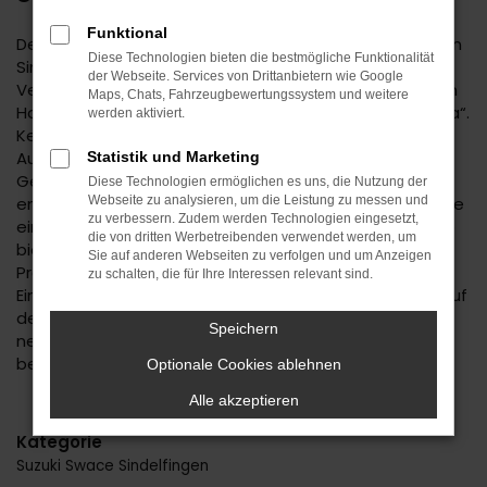
Funktional
Der Suzuki Swace ist eine kluge Wahl für Ihre Mobilität in
Diese Technologien bieten die bestmögliche Funktionalität
Sindelfingen. Bei diesem Fahrzeug gehen
der Webseite. Services von Drittanbietern wie Google
Vernunftsargumente und emotionale Aspekte Hand in
Maps, Chats, Fahrzeugbewertungssystem und weitere
Hand und geben beide den Ausschlag für ein klares „Ja“.
werden aktiviert.
Kennzeichnend für den Suzuki Swace ist die
Ausstattung. Unabhängig davon, ob Sie sich für einen
Statistik und Marketing
Gebrauchtwagen und damit für ein älteres Baujahr
Diese Technologien ermöglichen es uns, die Nutzung der
entscheiden oder einen Neuwagen wählen erhalten Sie
Webseite zu analysieren, um die Leistung zu messen und
zu verbessern. Zudem werden Technologien eingesetzt,
ein rundum tadelloses Modell. Wir vom Autohaus Daub
die von dritten Werbetreibenden verwendet werden, um
bieten Ihnen den Suzuki Swace zu einem exzellenten
Sie auf anderen Webseiten zu verfolgen und um Anzeigen
Preis und ermöglichen zudem immer wieder das
zu schalten, die für Ihre Interessen relevant sind.
Einsteigen in Sondermodelle. Wenn Sie Ihre Mobilität auf
den Straßen von Sindelfingen und Umgebung auf ein
Speichern
neues Level heben möchten, ist der Suzuki Swace
bestens geeignet.
Optionale Cookies ablehnen
Alle akzeptieren
Kategorie
Suzuki Swace Sindelfingen