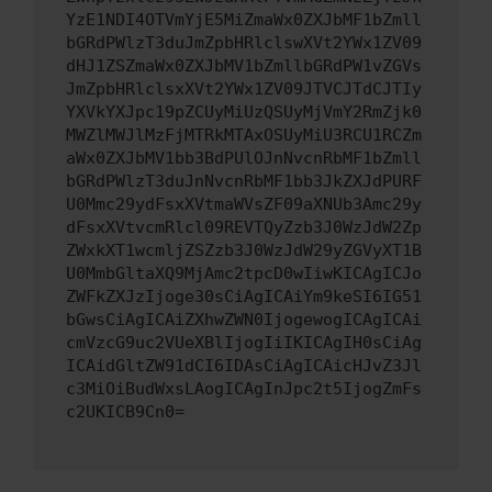
YzE1NDI4OTVmYjE5MiZmaWx0ZXJbMF1bZmll
bGRdPWlzT3duJmZpbHRlclswXVt2YWx1ZV09
dHJ1ZSZmaWx0ZXJbMV1bZmllbGRdPW1vZGVs
JmZpbHRlclsxXVt2YWx1ZV09JTVCJTdCJTIy
YXVkYXJpc19pZCUyMiUzQSUyMjVmY2RmZjk0
MWZlMWJlMzFjMTRkMTAxOSUyMiU3RCU1RCZm
aWx0ZXJbMV1bb3BdPUlOJnNvcnRbMF1bZmll
bGRdPWlzT3duJnNvcnRbMF1bb3JkZXJdPURF
U0Mmc29ydFsxXVtmaWVsZF09aXNUb3Amc29y
dFsxXVtvcmRlcl09REVTQyZzb3J0WzJdW2Zp
ZWxkXT1wcmljZSZzb3J0WzJdW29yZGVyXT1B
U0MmbGltaXQ9MjAmc2tpcD0wIiwKICAgICJo
ZWFkZXJzIjoge30sCiAgICAiYm9keSI6IG51
bGwsCiAgICAiZXhwZWN0IjogewogICAgICAi
cmVzcG9uc2VUeXBlIjogIiIKICAgIH0sCiAg
ICAidGltZW91dCI6IDAsCiAgICAicHJvZ3Jl
c3MiOiBudWxsLAogICAgInJpc2t5IjogZmFs
c2UKICB9Cn0=