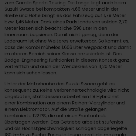
zum Corolla Sports Touring. Die Länge liegt auch beim
Suzuki Swace bei kompakten 4,66 Meter und in der
Breite und Höhe bringt es das Fahrzeug auf 1,79 Meter
bzw. 1,46 Meter. Dank eines Radstands von soliden 2,70
Meter lassen sich beachtliche 596 Liter in den
Innenraum bugsieren. Damit nicht genug, denn der
Laderaum ist ohne Weiteres erweiterbar. So kommt es,
dass der Kombi mühelos 1.606 Liter wegpackt und damit
im oberen Bereich seiner Klasse anzusiedeln ist. Das
Badge-Engineering funktioniert in diesem Kontext ganz
vortrefflich und auch der Wendekreis von 11,20 Meter
kann sich sehen lassen.
Unter der Motorhaube des Suzuki Swace geht es
konsequent zu. Reine Verbrennertechnologie wird nicht
angeboten, stattdessen arbeitet ein 1.8 Hybrid mit
einer Kombination aus einem Reihen-Vierzylinder und
einem Elektromotor. Auf die Straße gelangen
kombinierte 122 PS, die auf einen Frontantrieb
übertragen werden. Das Getriebe arbeitet stufenlos
und als Höchstgeschwindigkeit schlagen abgeriegelte
180 km/h zu Buche. Für gute Laune sorgt die maximale