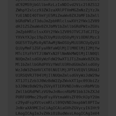
dC92MS9jbGllbnRzLzIxNDIvd2Vic2l0ZS12
ZWhpY2xlcz93ZWJzaXRlPTVmMGZmNzZjYzJk
YzE1NDI4OTVmYjE5MiZmaWx0ZXJbMF1bZmll
bGRdPWlzT3duJmZpbHRlclswXVt2YWx1ZV09
dHJ1ZSZmaWx0ZXJbMV1bZmllbGRdPW1vZGVs
JmZpbHRlclsxXVt2YWx1ZV09JTVCJTdCJTIy
YXVkYXJpc19pZCUyMiUzQSUyMjViODNlMzc3
OGE5YTUyMzAyNTAwMjNmOSUyMiU3RCUyQyU3
QiUyMmF1ZGFyaXNfaWQlMjIlM0ElMjI2MjYw
MTc1YzFhYTJlNWYxN2FlNmNkMWQlMjIlN0Ql
NUQmZmlsdGVyWzFdW29wXT1JTiZmaWx0ZXJb
Ml1bZmllbGRdPXVzYWdlU3RhdGUmZmlsdGVy
WzJdW3ZhbHVlXT0lNUIlMjJPTkVEQVlSRUdJ
U1RSQVRJT04lMjIlNUQmZmlsdGVyWzJdW29w
XT1JTiZzb3J0WzBdW2ZpZWxkXT1pc093biZz
b3J0WzBdW29yZGVyXT1ERVNDJnNvcnRbMV1b
ZmllbGRdPWlzVG9wJnNvcnRbMV1bb3JkZXJd
PURFU0Mmc29ydFsyXVtmaWVsZF09cHJpY2Um
c29ydFsyXVtvcmRlcl09QVNDJmxpbWl0PTIw
JnNraXA9MCIsCiAgICAiaGVhZGVycyI6IHt9
LAogICAgImJvZHkiOiBudWxsLAogICAgImV4