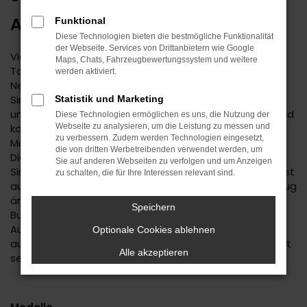
ARGUMENTE
Funktional
Diese Technologien bieten die bestmögliche Funktionalität
der Webseite. Services von Drittanbietern wie Google
Vielleicht haben Sie schon einmal von einer Suzuki
Maps, Chats, Fahrzeugbewertungssystem und weitere
Tageszulassung gehört. Diese Methode, einen
werden aktiviert.
Neuwagen günstiger anzubieten, ist sowohl in
Sindelfingen als auch an anderen Orten wohlbekannt
Statistik und Marketing
und hat sich bewährt. Man nehme einen Neuwagen und
Diese Technologien ermöglichen es uns, die Nutzung der
konfiguriere diesen komplett mitsamt Lackierung,
Webseite zu analysieren, um die Leistung zu messen und
zu verbessern. Zudem werden Technologien eingesetzt,
Motorisierung sowie einer ganzen Reihe an Extras.
die von dritten Werbetreibenden verwendet werden, um
Dieses Fahrzeug wird sodann für exakt einen Tag in
Sie auf anderen Webseiten zu verfolgen und um Anzeigen
Sindelfingen oder einem anderen Ort zugelassen, meist
zu schalten, die für Ihre Interessen relevant sind.
auf den Händler. Dass sich hierdurch nichts am Fahrzeug
ändert und nach wie vor ein Kilometerstand von „0“ zu
Speichern
Buche schlägt, ist selbstverständlich. Seitens der
Automobilhersteller wird jedoch von einem Fahrzeug
Optionale Cookies ablehnen
aus zweiter Hand ausgegangen und es fallen die sonst
Alle akzeptieren
sehr strengen preislichen Vorgaben weg.