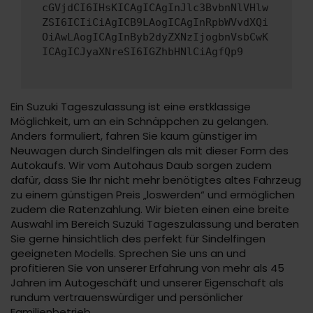
cGVjdCI6IHsKICAgICAgInJlc3BvbnNlVHlw
ZSI6ICIiCiAgICB9LAogICAgInRpbWVvdXQi
OiAwLAogICAgInByb2dyZXNzIjogbnVsbCwK
ICAgICJyaXNreSI6IGZhbHNlCiAgfQp9
Ein Suzuki Tageszulassung ist eine erstklassige
Möglichkeit, um an ein Schnäppchen zu gelangen.
Anders formuliert, fahren Sie kaum günstiger im
Neuwagen durch Sindelfingen als mit dieser Form des
Autokaufs. Wir vom Autohaus Daub sorgen zudem
dafür, dass Sie Ihr nicht mehr benötigtes altes Fahrzeug
zu einem günstigen Preis „loswerden“ und ermöglichen
zudem die Ratenzahlung. Wir bieten einen eine breite
Auswahl im Bereich Suzuki Tageszulassung und beraten
Sie gerne hinsichtlich des perfekt für Sindelfingen
geeigneten Modells. Sprechen Sie uns an und
profitieren Sie von unserer Erfahrung von mehr als 45
Jahren im Autogeschäft und unserer Eigenschaft als
rundum vertrauenswürdiger und persönlicher
Familienbetrieb.