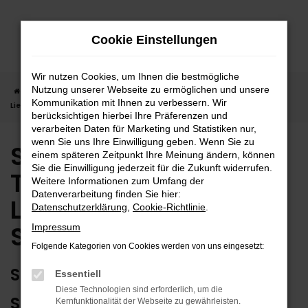
Zum
Hauptinhalt
Cookie Einstellungen
springen
Wir nutzen Cookies, um Ihnen die bestmögliche
Nutzung unserer Webseite zu ermöglichen und unsere
Startseite
Sindelfingen
Suzuki
Suzuki Tageszulassung |
Kommunikation mit Ihnen zu verbessern. Wir
Lieferservice nach Sindelfingen
berücksichtigen hierbei Ihre Präferenzen und
verarbeiten Daten für Marketing und Statistiken nur,
wenn Sie uns Ihre Einwilligung geben. Wenn Sie zu
Suzuki
einem späteren Zeitpunkt Ihre Meinung ändern, können
Sie die Einwilligung jederzeit für die Zukunft widerrufen.
Tageszulassung |
Weitere Informationen zum Umfang der
Datenverarbeitung finden Sie hier:
Lieferservice nach
Datenschutzerklärung
,
Cookie-Richtlinie
.
Sindelfingen
Impressum
Folgende Kategorien von Cookies werden von uns eingesetzt:
SUZUKI TAGESZULASSUNG IN
Essentiell
Diese Technologien sind erforderlich, um die
SINDELFINGEN? WIR HABEN DIE
Kernfunktionalität der Webseite zu gewährleisten.