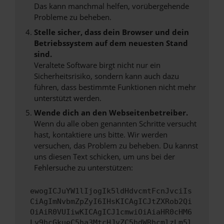
Das kann manchmal helfen, vorübergehende
Probleme zu beheben.
Stelle sicher, dass dein Browser und dein
Betriebssystem auf dem neuesten Stand
sind.
Veraltete Software birgt nicht nur ein
Sicherheitsrisiko, sondern kann auch dazu
führen, dass bestimmte Funktionen nicht mehr
unterstützt werden.
Wende dich an den Webseitenbetreiber.
Wenn du alle oben genannten Schritte versucht
hast, kontaktiere uns bitte. Wir werden
versuchen, das Problem zu beheben. Du kannst
uns diesen Text schicken, um uns bei der
Fehlersuche zu unterstützen:
ewogICJuYW1lIjogIk5ldHdvcmtFcnJvciIs
CiAgImNvbmZpZyI6IHsKICAgICJtZXRob2Qi
OiAiR0VUIiwKICAgICJ1cmwiOiAiaHR0cHM6
Ly9hcGkueC5ha3MtcHJvZC5hdWRhcmlzLm5l