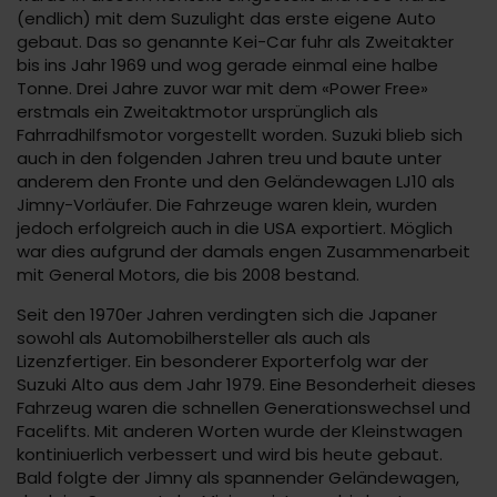
(endlich) mit dem Suzulight das erste eigene Auto
gebaut. Das so genannte Kei-Car fuhr als Zweitakter
bis ins Jahr 1969 und wog gerade einmal eine halbe
Tonne. Drei Jahre zuvor war mit dem «Power Free»
erstmals ein Zweitaktmotor ursprünglich als
Fahrradhilfsmotor vorgestellt worden. Suzuki blieb sich
auch in den folgenden Jahren treu und baute unter
anderem den Fronte und den Geländewagen LJ10 als
Jimny-Vorläufer. Die Fahrzeuge waren klein, wurden
jedoch erfolgreich auch in die USA exportiert. Möglich
war dies aufgrund der damals engen Zusammenarbeit
mit General Motors, die bis 2008 bestand.
Seit den 1970er Jahren verdingten sich die Japaner
sowohl als Automobilhersteller als auch als
Lizenzfertiger. Ein besonderer Exporterfolg war der
Suzuki Alto aus dem Jahr 1979. Eine Besonderheit dieses
Fahrzeug waren die schnellen Generationswechsel und
Facelifts. Mit anderen Worten wurde der Kleinstwagen
kontiniuerlich verbessert und wird bis heute gebaut.
Bald folgte der Jimny als spannender Geländewagen,