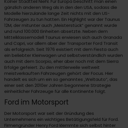
Kölner Stadtteil Niehl. Für Europa beschritt man einen
gänzlich anderen Weg als in den den USA, sodass die
Modelle hierzulande lange Zeit nichts mit den US-
Fahrzeugen zu tun hatten. Ein Highlight war der Taunus
12M, der mitunter auch „Meisterstück“ genannt wurde
und rund 100.000 Einheiten absetzte. Neben dem
Mittelklassemodell Taunus erwiesen sich auch Granada
und Capri, vor allem aber der Transporter Ford Transit
als erfolgreich. Seit 1976 existiert mit dem Fiesta auch
ein beliebter Kleinwagen und selbstverständlich wurden
auch mit dem Scorpio, eher aber noch mit dem Sierra
Erfolge gefeiert. Zu den mittlerweile weltweit
meistverkauften Fahrzeugen gehört der Focus. Hier
handelt es sich um ein so genanntes „Weltauto“, das
einer seit den 2010er Jahren begonnene Strategie
einheitlicher Fahrzeuge für alle Kontinente folgt.
Ford im Motorsport
Der Motorsport war seit der Gründung des
Unternehmens ein wichtiges Betätigungsfeld für Ford.
Firmengründer Henry Ford klemmte sich selbst hinter