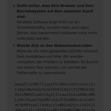
Stelle sicher, dass dein Browser und dein
Betriebssystem auf dem neuesten Stand
sind.
Veraltete Software birgt nicht nur ein
Sicherheitsrisiko, sondern kann auch dazu
führen, dass bestimmte Funktionen nicht mehr
unterstützt werden.
Wende dich an den Webseitenbetreiber.
Wenn du alle oben genannten Schritte versucht
hast, kontaktiere uns bitte. Wir werden
versuchen, das Problem zu beheben. Du kannst
uns diesen Text schicken, um uns bei der
Fehlersuche zu unterstützen:
ewogICJuYW1lIjogIk5ldHdvcmtFcnJvciIs
CiAgImNvbmZpZyI6IHsKICAgICJtZXRob2Qi
OiAiR0VUIiwKICAgICJ1cmwiOiAiaHR0cHM6
Ly9hcGkueC5ha3MtcHJvZC5hdWRhcmlzLm5l
dC92MS9jbGllbnRzLzIxNDIvd2Vic2l0ZS12
ZWhpY2xlcz93ZWJzaXRlPTVmMGZmNzZjYzJk