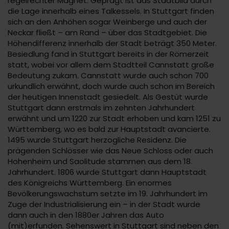
regelrechter Magnet. Geprägt ist das Stadtbild durch
die Lage innerhalb eines Talkessels. In Stuttgart finden
sich an den Anhöhen sogar Weinberge und auch der
Neckar fließt – am Rand – über das Stadtgebiet. Die
Höhendifferenz innerhalb der Stadt beträgt 350 Meter.
Besiedlung fand in Stuttgart bereits in der Römerzeit
statt, wobei vor allem dem Stadtteil Cannstatt große
Bedeutung zukam. Cannstatt wurde auch schon 700
urkundlich erwähnt, doch wurde auch schon im Bereich
der heutigen Innenstadt gesiedelt. Als Gestüt wurde
Stuttgart dann erstmals im zehnten Jahrhundert
erwähnt und um 1220 zur Stadt erhoben und kam 1251 zu
Württemberg, wo es bald zur Hauptstadt avancierte.
1495 wurde Stuttgart herzogliche Residenz. Die
prägenden Schlösser wie das Neue Schloss oder auch
Hohenheim und Saolitude stammen aus dem 18.
Jahrhundert. 1806 wurde Stuttgart dann Hauptstadt
des Königreichs Württemberg. Ein enormes
Bevölkerungswachstum setzte im 19. Jahrhundert im
Zuge der Industrialisierung ein – in der Stadt wurde
dann auch in den 1880er Jahren das Auto
(mit)erfunden. Sehenswert in Stuttgart sind neben den