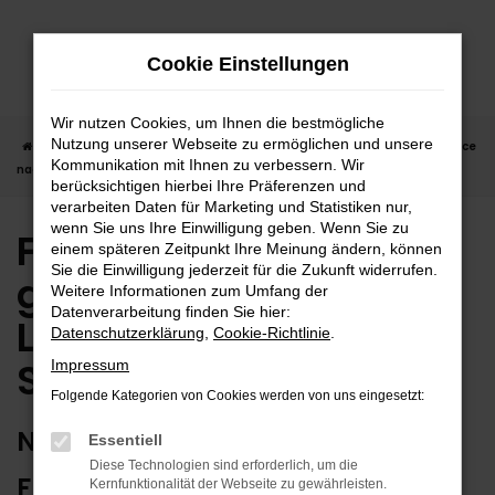
Zum
Hauptinhalt
Cookie Einstellungen
springen
Wir nutzen Cookies, um Ihnen die bestmögliche
Nutzung unserer Webseite zu ermöglichen und unsere
Startseite
Stuttgart
Ford in Stuttgart günstig kaufen | Lieferservice
Kommunikation mit Ihnen zu verbessern. Wir
nach Stuttgart
berücksichtigen hierbei Ihre Präferenzen und
verarbeiten Daten für Marketing und Statistiken nur,
wenn Sie uns Ihre Einwilligung geben. Wenn Sie zu
Ford in Stuttgart
einem späteren Zeitpunkt Ihre Meinung ändern, können
Sie die Einwilligung jederzeit für die Zukunft widerrufen.
günstig kaufen |
Weitere Informationen zum Umfang der
Datenverarbeitung finden Sie hier:
Lieferservice nach
Datenschutzerklärung
,
Cookie-Richtlinie
.
Stuttgart
Impressum
Folgende Kategorien von Cookies werden von uns eingesetzt:
NUTZEN SIE IHREN NEUEN FORD
Essentiell
Diese Technologien sind erforderlich, um die
FÜR GRENZENLOSE MOBILITÄT IN
Kernfunktionalität der Webseite zu gewährleisten.