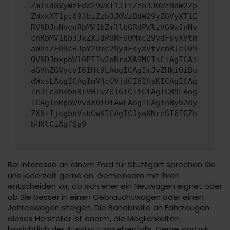
ZmlsdGVyWzFdW29wXT1JTiZzb3J0WzBdW2Zp
ZWxkXT1pc093biZzb3J0WzBdW29yZGVyXT1E
RVNDJnNvcnRbMV1bZmllbGRdPWlzVG9wJnNv
cnRbMV1bb3JkZXJdPURFU0Mmc29ydFsyXVtm
aWVsZF09cHJpY2Umc29ydFsyXVtvcmRlcl09
QVNDJmxpbWl0PTIwJnNraXA9MCIsCiAgICAi
aGVhZGVycyI6IHt9LAogICAgImJvZHkiOiBu
dWxsLAogICAgImV4cGVjdCI6IHsKICAgICAg
InJlc3BvbnNlVHlwZSI6ICIiCiAgICB9LAog
ICAgInRpbWVvdXQiOiAwLAogICAgInByb2dy
ZXNzIjogbnVsbCwKICAgICJyaXNreSI6IGZh
bHNlCiAgfQp9
Bei Interesse an einem Ford für Stuttgart sprechen Sie
uns jederzeit gerne an. Gemeinsam mit Ihren
entscheiden wir, ob sich eher ein Neuwagen eignet oder
ob Sie besser in einen Gebrauchtwagen oder einen
Jahreswagen steigen. Die Bandbreite an Fahrzeugen
dieses Hersteller ist enorm, die Möglichkeiten
hinsichtlich der Ausstattung ebenfalls. Gerne sind wir