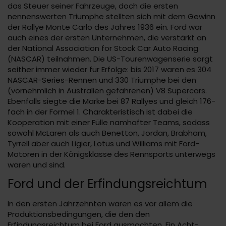
das Steuer seiner Fahrzeuge, doch die ersten
nennenswerten Triumphe stellten sich mit dem Gewinn
der Rallye Monte Carlo des Jahres 1936 ein. Ford war
auch eines der ersten Unternehmen, die verstärkt an
der National Association for Stock Car Auto Racing
(NASCAR) teilnahmen. Die US-Tourenwagenserie sorgt
seither immer wieder für Erfolge: bis 2017 waren es 304
NASCAR-Series-Rennen und 330 Triumphe bei den
(vornehmlich in Australien gefahrenen) V8 Supercars.
Ebenfalls siegte die Marke bei 87 Rallyes und gleich 176-
fach in der Formel 1. Charakteristisch ist dabei die
Kooperation mit einer Fülle namhafter Teams, sodass
sowohl McLaren als auch Benetton, Jordan, Brabham,
Tyrrell aber auch Ligier, Lotus und Williams mit Ford-
Motoren in der Königsklasse des Rennsports unterwegs
waren und sind.
Ford und der Erfindungsreichtum
In den ersten Jahrzehnten waren es vor allem die
Produktionsbedingungen, die den den
Erfindungsreichtum bei Ford ausmachten. Ein Acht-