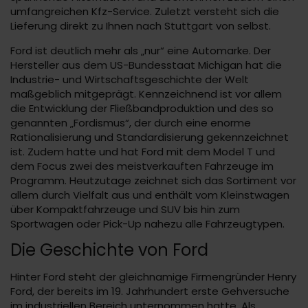
umfangreichen Kfz-Service. Zuletzt versteht sich die
Lieferung direkt zu Ihnen nach Stuttgart von selbst.
Ford ist deutlich mehr als „nur“ eine Automarke. Der
Hersteller aus dem US-Bundesstaat Michigan hat die
Industrie- und Wirtschaftsgeschichte der Welt
maßgeblich mitgeprägt. Kennzeichnend ist vor allem
die Entwicklung der Fließbandproduktion und des so
genannten „Fordismus“, der durch eine enorme
Rationalisierung und Standardisierung gekennzeichnet
ist. Zudem hatte und hat Ford mit dem Model T und
dem Focus zwei des meistverkauften Fahrzeuge im
Programm. Heutzutage zeichnet sich das Sortiment vor
allem durch Vielfalt aus und enthält vom Kleinstwagen
über Kompaktfahrzeuge und SUV bis hin zum
Sportwagen oder Pick-Up nahezu alle Fahrzeugtypen.
Die Geschichte von Ford
Hinter Ford steht der gleichnamige Firmengründer Henry
Ford, der bereits im 19. Jahrhundert erste Gehversuche
im industriellen Bereich unternommen hatte. Als