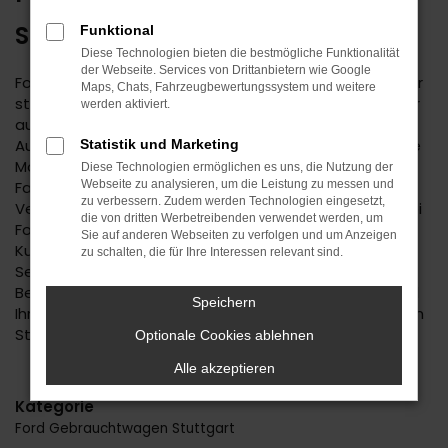
STUTTGART
Funktional
Diese Technologien bieten die bestmögliche Funktionalität
der Webseite. Services von Drittanbietern wie Google
Ford ist ein bemerkenswerter Hersteller. Der Autobauer
Maps, Chats, Fahrzeugbewertungssystem und weitere
steht einerseits für Tradition, andererseits aber immer
werden aktiviert.
auch für Aufbruchstimmung und eine zeitgemäße
Ausstattung. Im Autohaus Daub finden Sie Ford für Ihre
Statistik und Marketing
Mobilität in Stuttgart und Umgebung. Wir sind ein
Diese Technologien ermöglichen es uns, die Nutzung der
Familienunternehmen mit tiefer regionaler
Webseite zu analysieren, um die Leistung zu messen und
zu verbessern. Zudem werden Technologien eingesetzt,
Verwurzelung. Seit 1974 bieten wir Fahrzeuge an, wobei
die von dritten Werbetreibenden verwendet werden, um
Ford einen der Schwerpunkte darstellt. Kundinnen und
Sie auf anderen Webseiten zu verfolgen und um Anzeigen
Kunden aus Stuttgart kennen und schätzen unseren
zu schalten, die für Ihre Interessen relevant sind.
Service und die persönliche und durchweg individuelle
Beratung. Wir haben immer ein offenes Ohr für Sie und
Speichern
Ihre Anliegen und liefern Fahrzeuge natürlich auch nach
Stuttgart oder in die nähere Umgebung.
Optionale Cookies ablehnen
Alle akzeptieren
Kategorie
Ford Gebrauchtwagen Stuttgart