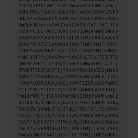
YzE1NDI4OTVmYjE5MiZmaWx0ZXJbMF1bZmll
bGRdPWlzT3duJmZpbHRlclswXVt2YWx1ZV09
dHJ1ZSZmaWx0ZXJbMV1bZmllbGRdPW1vZGVs
JmZpbHRlclsxXVt2YWx1ZV09JTVCJTdCJTIy
YXVkYXJpc19pZCUyMiUzQSUyMjVhNWNhNGEy
ZDA0Y2E5MDg5NDViYjViZSUyMiU3RCUyQyU3
QiUyMmF1ZGFyaXNfaWQlMjIlM0ElMjI1YTVj
YTRhMmQwNGNhOTA4OTQ1YmI1OWMlMjIlN0Ql
MkMlN0IlMjJhdWRhcmlzX2lkJTIyJTNBJTIy
NWE1Y2E0YTJkMDRjYTkwODk0NWJiNTlkJTIy
JTdEJTJDJTdCJTIyYXVkYXJpc19pZCUyMiUz
QSUyMjVhNWNhNGEyZDA0Y2E5MDg5NDViYjVh
YSUyMiU3RCUyQyU3QiUyMmF1ZGFyaXNfaWQl
MjIlM0ElMjI1YTVjYTRhMmQwNGNhOTA4OTQ1
YmI1YWUlMjIlN0QlMkMlN0IlMjJhdWRhcmlz
X2lkJTIyJTNBJTIyNWE1Y2E0YTJkMDRjYTkw
ODk0NWJiNWMyJTIyJTdEJTJDJTdCJTIyYXVk
YXJpc19pZCUyMiUzQSUyMjVhNWNhNGEyZDA0
Y2E5MDg5NDViYjVjMyUyMiU3RCUyQyU3QiUy
MmF1ZGFyaXNfaWQlMjIlM0ElMjI1YTVjYTRh
MmQwNGNhOTA4OTQ1YmI1YTYlMjIlN0QlNUQm