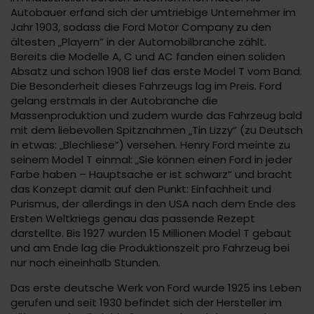
Autobauer erfand sich der umtriebige Unternehmer im
Jahr 1903, sodass die Ford Motor Company zu den
ältesten „Playern“ in der Automobilbranche zählt.
Bereits die Modelle A, C und AC fanden einen soliden
Absatz und schon 1908 lief das erste Model T vom Band.
Die Besonderheit dieses Fahrzeugs lag im Preis. Ford
gelang erstmals in der Autobranche die
Massenproduktion und zudem wurde das Fahrzeug bald
mit dem liebevollen Spitznahmen „Tin Lizzy“ (zu Deutsch
in etwas: „Blechliese“) versehen. Henry Ford meinte zu
seinem Model T einmal: „Sie können einen Ford in jeder
Farbe haben – Hauptsache er ist schwarz“ und bracht
das Konzept damit auf den Punkt: Einfachheit und
Purismus, der allerdings in den USA nach dem Ende des
Ersten Weltkriegs genau das passende Rezept
darstellte. Bis 1927 wurden 15 Millionen Model T gebaut
und am Ende lag die Produktionszeit pro Fahrzeug bei
nur noch eineinhalb Stunden.
Das erste deutsche Werk von Ford wurde 1925 ins Leben
gerufen und seit 1930 befindet sich der Hersteller im