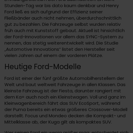
Stunden-Tag war bis dato kaum denkbar und Henry
Ford ließ es sich aufgrund der Effizienz seiner
Fließbänder auch nicht nehmen, überdurchschnittlich
gut zu bezahlen. Die Fahrzeuge selbst wurden relativ
früh auch mit Kunststoff gebaut. Aktuell ist hinsichtlich
der Ford-Innovationen vor allem das SYNC-System zu
nennen, das stetig weiterentwickelt wird. Die Studie
„Automotive Innovations“ listet den Hersteller seit
vielen Jahren auf einem der vorderen Plätze.
Heutige Ford-Modelle
Ford ist einer der fünf größte Automobilherstellern der
Welt und baut weltweit Fahrzeuge in allen Klassen. Das
kleinste Fahrzeug ist der Fiesta, darunter rangiert mit
dem Ka+ auch noch ein Kleinstwagen. Voll und ganz im
Kleinwagenbereich fährt das SUV EcoSport, während
der Puma bereits ein etwas größeres Crossover-Modell
darstellt. Focus und Mondeo decken die Kompakt- und
Mittelklasse ab, der Kuga gilt als kompaktes SUV.
Wer seinen Ford ein wenig größer mag, entscheidet sich