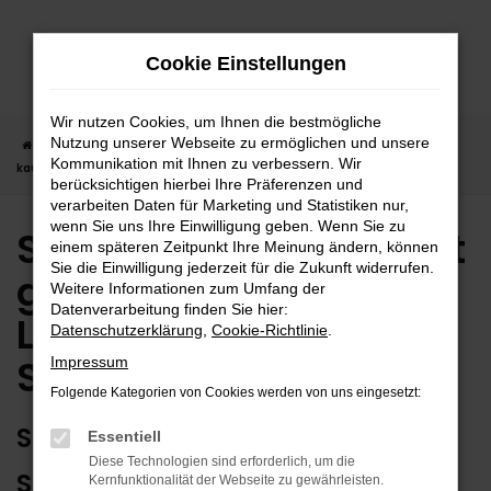
Zum
Hauptinhalt
Cookie Einstellungen
springen
Wir nutzen Cookies, um Ihnen die bestmögliche
Nutzung unserer Webseite zu ermöglichen und unsere
Startseite
Stuttgart
Suzuki
Suzuki SX4 in Stuttgart günstig
Kommunikation mit Ihnen zu verbessern. Wir
kaufen | Lieferservice nach Stuttgart
berücksichtigen hierbei Ihre Präferenzen und
verarbeiten Daten für Marketing und Statistiken nur,
wenn Sie uns Ihre Einwilligung geben. Wenn Sie zu
Suzuki SX4 in Stuttgart
einem späteren Zeitpunkt Ihre Meinung ändern, können
Sie die Einwilligung jederzeit für die Zukunft widerrufen.
günstig kaufen |
Weitere Informationen zum Umfang der
Datenverarbeitung finden Sie hier:
Lieferservice nach
Datenschutzerklärung
,
Cookie-Richtlinie
.
Stuttgart
Impressum
Folgende Kategorien von Cookies werden von uns eingesetzt:
SUZUKI SX4 – ERSTKLASSIG FÜR
Essentiell
Diese Technologien sind erforderlich, um die
STUTTGART GEEIGNET
Kernfunktionalität der Webseite zu gewährleisten.