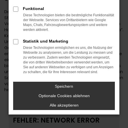
Funktional
Der Suzuki SX4 ist eine kluge Wahl für Ihre Mobilität in
Diese Technologien bieten die bestmögliche Funktionalität
Stuttgart. Bei diesem Fahrzeug gehen
der Webseite. Services von Drittanbietern wie Google
Vernunftsargumente und emotionale Aspekte Hand in
Maps, Chats, Fahrzeugbewertungssystem und weitere
Hand und geben beide den Ausschlag für ein klares „Ja“.
werden aktiviert.
Kennzeichnend für den Suzuki SX4 ist die Ausstattung.
Unabhängig davon, ob Sie sich für einen
Statistik und Marketing
Gebrauchtwagen und damit für ein älteres Baujahr
Diese Technologien ermöglichen es uns, die Nutzung der
entscheiden oder einen Neuwagen wählen erhalten Sie
Webseite zu analysieren, um die Leistung zu messen und
zu verbessern. Zudem werden Technologien eingesetzt,
ein rundum tadelloses Modell. Wir vom Autohaus Daub
die von dritten Werbetreibenden verwendet werden, um
bieten Ihnen den Suzuki SX4 zu einem exzellenten Preis
Sie auf anderen Webseiten zu verfolgen und um Anzeigen
und ermöglichen zudem immer wieder das Einsteigen in
zu schalten, die für Ihre Interessen relevant sind.
Sondermodelle. Wenn Sie Ihre Mobilität auf den Straßen
von Stuttgart und Umgebung auf ein neues Level
Speichern
heben möchten, ist der Suzuki SX4 bestens geeignet.
Optionale Cookies ablehnen
Alle akzeptieren
FEHLER: NETWORK ERROR