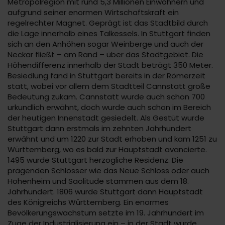
Metropolregion mit rund 5,3 Millionen Einwohnern und
aufgrund seiner enormen Wirtschaftskraft ein
regelrechter Magnet. Geprägt ist das Stadtbild durch
die Lage innerhalb eines Talkessels. In Stuttgart finden
sich an den Anhöhen sogar Weinberge und auch der
Neckar fließt – am Rand – über das Stadtgebiet. Die
Höhendifferenz innerhalb der Stadt beträgt 350 Meter.
Besiedlung fand in Stuttgart bereits in der Römerzeit
statt, wobei vor allem dem Stadtteil Cannstatt große
Bedeutung zukam. Cannstatt wurde auch schon 700
urkundlich erwähnt, doch wurde auch schon im Bereich
der heutigen Innenstadt gesiedelt. Als Gestüt wurde
Stuttgart dann erstmals im zehnten Jahrhundert
erwähnt und um 1220 zur Stadt erhoben und kam 1251 zu
Württemberg, wo es bald zur Hauptstadt avancierte.
1495 wurde Stuttgart herzogliche Residenz. Die
prägenden Schlösser wie das Neue Schloss oder auch
Hohenheim und Saolitude stammen aus dem 18.
Jahrhundert. 1806 wurde Stuttgart dann Hauptstadt
des Königreichs Württemberg. Ein enormes
Bevölkerungswachstum setzte im 19. Jahrhundert im
Zuge der Industrialisierung ein – in der Stadt wurde