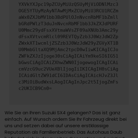
YXVkYXJpc19pZCUyMiUzQSUyMjViODNlMzc3
OGE5YTUyMzAyNTAwMjMxZCUyMiU3RCU1RCZm
aWx0ZXJbMV1bb3BdPUlOJnNvcnRbMF1bZmll
bGRdPWlzT3duJnNvcnRbMF1bb3JkZXJdPURF
U0Mmc29ydFsxXVtmaWVsZF09aXNUb3Amc29y
dFsxXVtvcmRlcl09REVTQyZzb3J0WzJdW2Zp
ZWxkXT1wcmljZSZzb3J0WzJdW29yZGVyXT1B
U0MmbGltaXQ9MjAmc2tpcD0wIiwKICAgICJo
ZWFkZXJzIjoge30sCiAgICAiYm9keSI6IG51
bGwsCiAgICAiZXhwZWN0IjogewogICAgICAi
cmVzcG9uc2VUeXBlIjogIiIKICAgIH0sCiAg
ICAidGltZW91dCI6IDAsCiAgICAicHJvZ3Jl
c3MiOiBudWxsLAogICAgInJpc2t5IjogZmFs
c2UKICB9Cn0=
Wie Sie an Ihren Suzuki SX4 gelangen? Das ist ganz
einfach. Auf Wunsch ordern Sie Ihr Fahrzeug direkt bei
uns und setzen dabei auf unsere erstklassige
Reputation als Familienbetrieb. Das Autohaus Daub