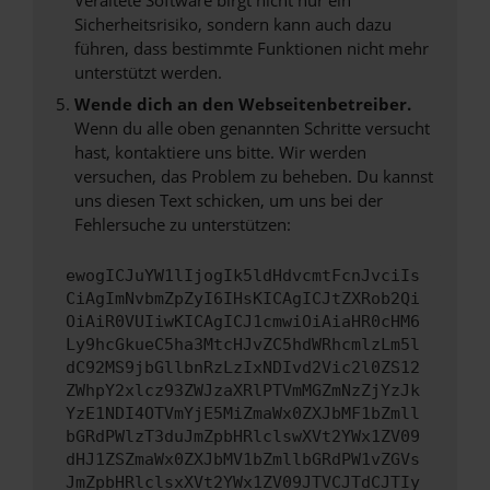
Sicherheitsrisiko, sondern kann auch dazu
führen, dass bestimmte Funktionen nicht mehr
unterstützt werden.
Wende dich an den Webseitenbetreiber.
Wenn du alle oben genannten Schritte versucht
hast, kontaktiere uns bitte. Wir werden
versuchen, das Problem zu beheben. Du kannst
uns diesen Text schicken, um uns bei der
Fehlersuche zu unterstützen:
ewogICJuYW1lIjogIk5ldHdvcmtFcnJvciIs
CiAgImNvbmZpZyI6IHsKICAgICJtZXRob2Qi
OiAiR0VUIiwKICAgICJ1cmwiOiAiaHR0cHM6
Ly9hcGkueC5ha3MtcHJvZC5hdWRhcmlzLm5l
dC92MS9jbGllbnRzLzIxNDIvd2Vic2l0ZS12
ZWhpY2xlcz93ZWJzaXRlPTVmMGZmNzZjYzJk
YzE1NDI4OTVmYjE5MiZmaWx0ZXJbMF1bZmll
bGRdPWlzT3duJmZpbHRlclswXVt2YWx1ZV09
dHJ1ZSZmaWx0ZXJbMV1bZmllbGRdPW1vZGVs
JmZpbHRlclsxXVt2YWx1ZV09JTVCJTdCJTIy