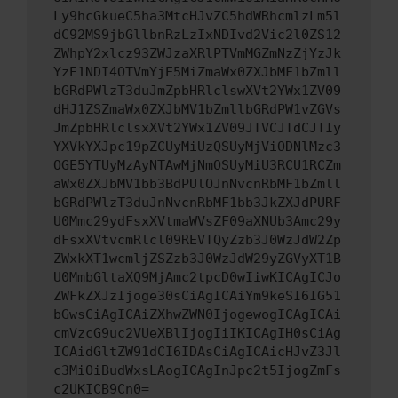
Ly9hcGkueC5ha3MtcHJvZC5hdWRhcmlzLm5l
dC92MS9jbGllbnRzLzIxNDIvd2Vic2l0ZS12
ZWhpY2xlcz93ZWJzaXRlPTVmMGZmNzZjYzJk
YzE1NDI4OTVmYjE5MiZmaWx0ZXJbMF1bZmll
bGRdPWlzT3duJmZpbHRlclswXVt2YWx1ZV09
dHJ1ZSZmaWx0ZXJbMV1bZmllbGRdPW1vZGVs
JmZpbHRlclsxXVt2YWx1ZV09JTVCJTdCJTIy
YXVkYXJpc19pZCUyMiUzQSUyMjViODNlMzc3
OGE5YTUyMzAyNTAwMjNmOSUyMiU3RCU1RCZm
aWx0ZXJbMV1bb3BdPUlOJnNvcnRbMF1bZmll
bGRdPWlzT3duJnNvcnRbMF1bb3JkZXJdPURF
U0Mmc29ydFsxXVtmaWVsZF09aXNUb3Amc29y
dFsxXVtvcmRlcl09REVTQyZzb3J0WzJdW2Zp
ZWxkXT1wcmljZSZzb3J0WzJdW29yZGVyXT1B
U0MmbGltaXQ9MjAmc2tpcD0wIiwKICAgICJo
ZWFkZXJzIjoge30sCiAgICAiYm9keSI6IG51
bGwsCiAgICAiZXhwZWN0IjogewogICAgICAi
cmVzcG9uc2VUeXBlIjogIiIKICAgIH0sCiAg
ICAidGltZW91dCI6IDAsCiAgICAicHJvZ3Jl
c3MiOiBudWxsLAogICAgInJpc2t5IjogZmFs
c2UKICB9Cn0=