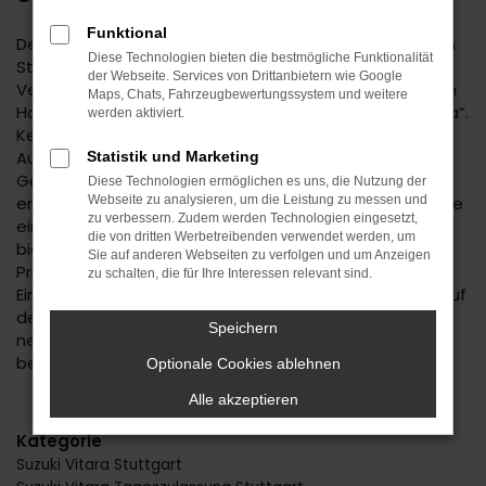
Funktional
Der Suzuki Vitara ist eine kluge Wahl für Ihre Mobilität in
Diese Technologien bieten die bestmögliche Funktionalität
Stuttgart. Bei diesem Fahrzeug gehen
der Webseite. Services von Drittanbietern wie Google
Vernunftsargumente und emotionale Aspekte Hand in
Maps, Chats, Fahrzeugbewertungssystem und weitere
Hand und geben beide den Ausschlag für ein klares „Ja“.
werden aktiviert.
Kennzeichnend für den Suzuki Vitara ist die
Ausstattung. Unabhängig davon, ob Sie sich für einen
Statistik und Marketing
Gebrauchtwagen und damit für ein älteres Baujahr
Diese Technologien ermöglichen es uns, die Nutzung der
entscheiden oder einen Neuwagen wählen erhalten Sie
Webseite zu analysieren, um die Leistung zu messen und
zu verbessern. Zudem werden Technologien eingesetzt,
ein rundum tadelloses Modell. Wir vom Autohaus Daub
die von dritten Werbetreibenden verwendet werden, um
bieten Ihnen den Suzuki Vitara zu einem exzellenten
Sie auf anderen Webseiten zu verfolgen und um Anzeigen
Preis und ermöglichen zudem immer wieder das
zu schalten, die für Ihre Interessen relevant sind.
Einsteigen in Sondermodelle. Wenn Sie Ihre Mobilität auf
den Straßen von Stuttgart und Umgebung auf ein
Speichern
neues Level heben möchten, ist der Suzuki Vitara
bestens geeignet.
Optionale Cookies ablehnen
Alle akzeptieren
Kategorie
Suzuki Vitara Stuttgart