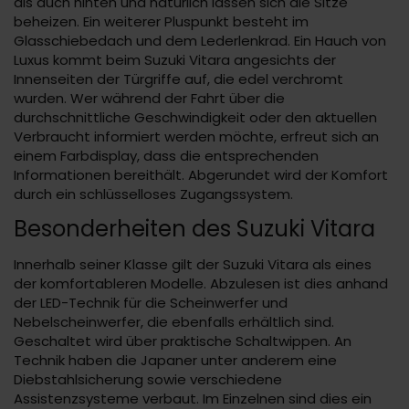
als auch hinten und natürlich lassen sich die Sitze
beheizen. Ein weiterer Pluspunkt besteht im
Glasschiebedach und dem Lederlenkrad. Ein Hauch von
Luxus kommt beim Suzuki Vitara angesichts der
Innenseiten der Türgriffe auf, die edel verchromt
wurden. Wer während der Fahrt über die
durchschnittliche Geschwindigkeit oder den aktuellen
Verbraucht informiert werden möchte, erfreut sich an
einem Farbdisplay, dass die entsprechenden
Informationen bereithält. Abgerundet wird der Komfort
durch ein schlüsselloses Zugangssystem.
Besonderheiten des Suzuki Vitara
Innerhalb seiner Klasse gilt der Suzuki Vitara als eines
der komfortableren Modelle. Abzulesen ist dies anhand
der LED-Technik für die Scheinwerfer und
Nebelscheinwerfer, die ebenfalls erhältlich sind.
Geschaltet wird über praktische Schaltwippen. An
Technik haben die Japaner unter anderem eine
Diebstahlsicherung sowie verschiedene
Assistenzsysteme verbaut. Im Einzelnen sind dies ein