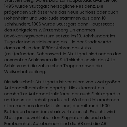
Württemberg, wo es bald zur Hauptstadt avancierte.
1495 wurde Stuttgart herzogliche Residenz. Die
prägenden Schlösser wie das Neue Schloss oder auch
Hohenheim und Saolitude stammen aus dem 18.
Jahrhundert. 1806 wurde Stuttgart dann Hauptstadt
des Königreichs Württemberg. Ein enormes
Bevölkerungswachstum setzte im 19. Jahrhundert im
Zuge der Industrialisierung ein – in der Stadt wurde
dann auch in den 1880er Jahren das Auto
(mit)erfunden. Sehenswert in Stuttgart sind neben den
erwähnten Schlössern die Stiftskirche sowie das Alte
Schloss und die zahlreichen Treppen sowie die
Weißenhofsiedlung.
Die Wirtschaft Stuttgarts ist vor allem von zwei großen
Automobilherstellern geprägt. Hinzu kommt ein
namhafter Automobilzulieferer, der auch Elektrogeräte
und Industrietechnik produziert. Weitere Unternehmen
stammen aus dem Mittelstand, der mit rund 1.500
Betrieben besonders stark vertreten ist. Erreicht wird
Stuttgart sowohl über den Flughafen als auch den
Fernbahnhof. Autobahnen sind die A8 und die A81.