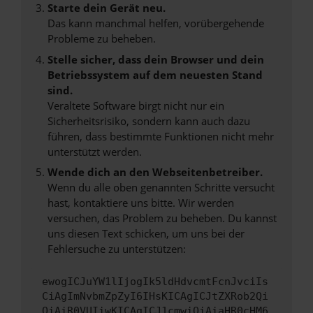
Starte dein Gerät neu.
Das kann manchmal helfen, vorübergehende
Probleme zu beheben.
Stelle sicher, dass dein Browser und dein
Betriebssystem auf dem neuesten Stand
sind.
Veraltete Software birgt nicht nur ein
Sicherheitsrisiko, sondern kann auch dazu
führen, dass bestimmte Funktionen nicht mehr
unterstützt werden.
Wende dich an den Webseitenbetreiber.
Wenn du alle oben genannten Schritte versucht
hast, kontaktiere uns bitte. Wir werden
versuchen, das Problem zu beheben. Du kannst
uns diesen Text schicken, um uns bei der
Fehlersuche zu unterstützen:
ewogICJuYW1lIjogIk5ldHdvcmtFcnJvciIs
CiAgImNvbmZpZyI6IHsKICAgICJtZXRob2Qi
OiAiR0VUIiwKICAgICJ1cmwiOiAiaHR0cHM6