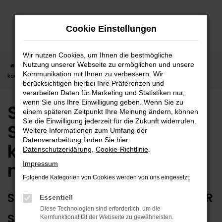
Zum
Hauptinhalt
Cookie Einstellungen
springen
Wir nutzen Cookies, um Ihnen die bestmögliche
Nutzung unserer Webseite zu ermöglichen und unsere
Startseite
Stuttgart
Suzuki
Suzuki Vitara in Stuttgart günstig
Kommunikation mit Ihnen zu verbessern. Wir
kaufen | Lieferservice nach Stuttgart
berücksichtigen hierbei Ihre Präferenzen und
verarbeiten Daten für Marketing und Statistiken nur,
wenn Sie uns Ihre Einwilligung geben. Wenn Sie zu
Suzuki Vitara in
einem späteren Zeitpunkt Ihre Meinung ändern, können
Sie die Einwilligung jederzeit für die Zukunft widerrufen.
Stuttgart günstig
Weitere Informationen zum Umfang der
Datenverarbeitung finden Sie hier:
kaufen | Lieferservice
Datenschutzerklärung
,
Cookie-Richtlinie
.
nach Stuttgart
Impressum
Folgende Kategorien von Cookies werden von uns eingesetzt:
SUZUKI VITARA – ERSTKLASSIG FÜR
Essentiell
Diese Technologien sind erforderlich, um die
STUTTGART GEEIGNET
Kernfunktionalität der Webseite zu gewährleisten.