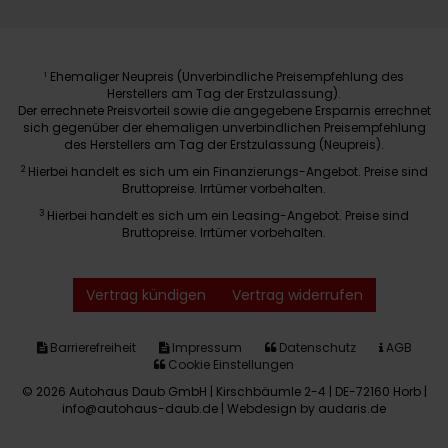
Ehemaliger Neupreis (Unverbindliche Preisempfehlung des
1
Herstellers am Tag der Erstzulassung).
Der errechnete Preisvorteil sowie die angegebene Ersparnis errechnet
sich gegenüber der ehemaligen unverbindlichen Preisempfehlung
des Herstellers am Tag der Erstzulassung (Neupreis).
2
Hierbei handelt es sich um ein Finanzierungs-Angebot. Preise sind
Bruttopreise. Irrtümer vorbehalten.
3
Hierbei handelt es sich um ein Leasing-Angebot. Preise sind
Bruttopreise. Irrtümer vorbehalten.
Vertrag kündigen
Vertrag widerrufen
Barrierefreiheit
Impressum
Datenschutz
AGB
Cookie Einstellungen
© 2026 Autohaus Daub GmbH | Kirschbäumle 2-4 | DE-72160 Horb |
info@autohaus-daub.de |
Webdesign by audaris.de