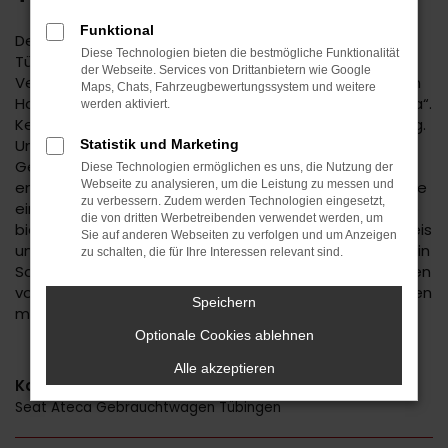
Funktional
Der Seat Ateca ist eine kluge Wahl für Ihre Mobilität in
Diese Technologien bieten die bestmögliche Funktionalität
Tübingen. Bei diesem Fahrzeug gehen
der Webseite. Services von Drittanbietern wie Google
Vernunftsargumente und emotionale Aspekte Hand in
Maps, Chats, Fahrzeugbewertungssystem und weitere
Hand und geben beide den Ausschlag für ein klares „Ja“.
werden aktiviert.
Kennzeichnend für den Seat Ateca ist die Ausstattung.
Unabhängig davon, ob Sie sich für einen
Statistik und Marketing
Gebrauchtwagen und damit für ein älteres Baujahr
Diese Technologien ermöglichen es uns, die Nutzung der
entscheiden oder einen Neuwagen wählen erhalten Sie
Webseite zu analysieren, um die Leistung zu messen und
zu verbessern. Zudem werden Technologien eingesetzt,
ein rundum tadelloses Modell. Wir vom Autohaus Daub
die von dritten Werbetreibenden verwendet werden, um
bieten Ihnen den Seat Ateca zu einem exzellenten Preis
Sie auf anderen Webseiten zu verfolgen und um Anzeigen
und ermöglichen zudem immer wieder das Einsteigen in
zu schalten, die für Ihre Interessen relevant sind.
Sondermodelle. Wenn Sie Ihre Mobilität auf den Straßen
von Tübingen und Umgebung auf ein neues Level heben
Speichern
möchten, ist der Seat Ateca bestens geeignet.
Optionale Cookies ablehnen
Alle akzeptieren
Kategorie
Seat Ateca Gebrauchtwagen Tübingen