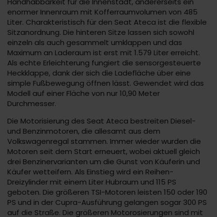
Handhabbarkeit für die Innenstadt, andererseits ein
enormer Innenraum mit Kofferraumvolumen von 485
Liter. Charakteristisch für den Seat Ateca ist die flexible
Sitzanordnung. Die hinteren Sitze lassen sich sowohl
einzeln als auch gesammelt umklappen und das
Maximum an Laderaum ist erst mit 1.579 Liter erreicht.
Als echte Erleichterung fungiert die sensorgesteuerte
Heckklappe, dank der sich die Ladefläche über eine
simple Fußbewegung öffnen lässt. Gewendet wird das
Modell auf einer Fläche von nur 10,90 Meter
Durchmesser.
Die Motorisierung des Seat Ateca bestreiten Diesel-
und Benzinmotoren, die allesamt aus dem
Volkswagenregal stammen. Immer wieder wurden die
Motoren seit dem Start erneuert, wobei aktuell gleich
drei Benzinervarianten um die Gunst von Käuferin und
Käufer wetteifern. Als Einstieg wird ein Reihen-
Dreizylinder mit einem Liter Hubraum und 115 PS
geboten. Die größeren TSI-Motoren leisten 150 oder 190
PS und in der Cupra-Ausführung gelangen sogar 300 PS
auf die Straße. Die größeren Motorosierungen sind mit