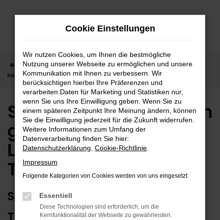
Zum
Hauptinhalt
Cookie Einstellungen
springen
Wir nutzen Cookies, um Ihnen die bestmögliche
Nutzung unserer Webseite zu ermöglichen und unsere
Startseite
Tübingen
Seat
Seat Ateca in Tübingen günstig
Kommunikation mit Ihnen zu verbessern. Wir
kaufen | Lieferservice nach Tübingen
berücksichtigen hierbei Ihre Präferenzen und
verarbeiten Daten für Marketing und Statistiken nur,
wenn Sie uns Ihre Einwilligung geben. Wenn Sie zu
Seat Ateca in Tübingen
einem späteren Zeitpunkt Ihre Meinung ändern, können
Sie die Einwilligung jederzeit für die Zukunft widerrufen.
günstig kaufen |
Weitere Informationen zum Umfang der
Datenverarbeitung finden Sie hier:
Lieferservice nach
Datenschutzerklärung
,
Cookie-Richtlinie
.
Tübingen
Impressum
Folgende Kategorien von Cookies werden von uns eingesetzt:
SEAT ATECA – ERSTKLASSIG FÜR
Essentiell
Diese Technologien sind erforderlich, um die
TÜBINGEN GEEIGNET
Kernfunktionalität der Webseite zu gewährleisten.