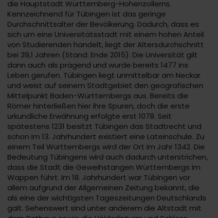
die Hauptstadt Württemberg-Hohenzollerns.
Kennzeichnend für Tübingen ist das geringe
Durchschnittsalter der Bevölkerung. Dadurch, dass es
sich um eine Universitätsstadt mit einem hohen Anteil
von Studierenden handelt, liegt der Altersdurchschnitt
bei 39,1 Jahren (Stand: Ende 2015). Die Universität gilt
dann auch als prägend und wurde bereits 1477 ins
Leben gerufen. Tübingen liegt unmittelbar am Neckar
und weist auf seinem Stadtgebiet den geografischen
Mittelpunkt Baden-Württembergs aus. Bereits die
Römer hinterließen hier ihre Spuren, doch die erste
urkundliche Erwähnung erfolgte erst 1078. Seit
spätestens 1231 besitzt Tübingen das Stadtrecht und
schon im 13. Jahrhundert existiert eine Lateinschule. Zu
einem Teil Württembergs wird der Ort im Jahr 1342. Die
Bedeutung Tübingens wird auch dadurch unterstrichen,
dass die Stadt die Geweihstangen Württembergs im
Wappen führt. Im 18. Jahrhundert war Tübingen vor
allem aufgrund der Allgemeinen Zeitung bekannt, die
als eine der wichtigsten Tageszeitungen Deutschlands
galt. Sehenswert sind unter anderem die Altstadt mit