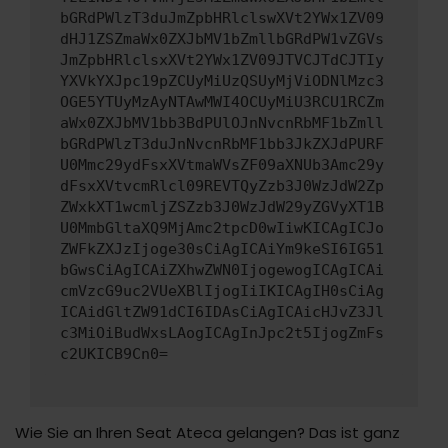
bGRdPWlzT3duJmZpbHRlclswXVt2YWx1ZV09
dHJ1ZSZmaWx0ZXJbMV1bZmllbGRdPW1vZGVs
JmZpbHRlclsxXVt2YWx1ZV09JTVCJTdCJTIy
YXVkYXJpc19pZCUyMiUzQSUyMjViODNlMzc3
OGE5YTUyMzAyNTAwMWI4OCUyMiU3RCU1RCZm
aWx0ZXJbMV1bb3BdPUlOJnNvcnRbMF1bZmll
bGRdPWlzT3duJnNvcnRbMF1bb3JkZXJdPURF
U0Mmc29ydFsxXVtmaWVsZF09aXNUb3Amc29y
dFsxXVtvcmRlcl09REVTQyZzb3J0WzJdW2Zp
ZWxkXT1wcmljZSZzb3J0WzJdW29yZGVyXT1B
U0MmbGltaXQ9MjAmc2tpcD0wIiwKICAgICJo
ZWFkZXJzIjoge30sCiAgICAiYm9keSI6IG51
bGwsCiAgICAiZXhwZWN0IjogewogICAgICAi
cmVzcG9uc2VUeXBlIjogIiIKICAgIH0sCiAg
ICAidGltZW91dCI6IDAsCiAgICAicHJvZ3Jl
c3MiOiBudWxsLAogICAgInJpc2t5IjogZmFs
c2UKICB9Cn0=
Wie Sie an Ihren Seat Ateca gelangen? Das ist ganz