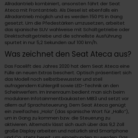
Allradantrieb kombiniert, ansonsten fährt der Seat
Ateca mit Frontantrieb. Als Diesel ist ebenfalls ein
Allradantrieb möglich und es werden 150 PS in Gang
gesetzt. Um die Pfedestärken umzusetzen, arbeitet
das spanische SUV wahlweise mit Schaltgetriebe oder
Direktschaltgetriebe und die schnellste Ausführung
spurtet in nur 5,2 Sekunden auf 100 km/h.
Was zeichnet den Seat Ateca aus?
Das Facelift des Jahres 2020 hat dem Seat Ateca eine
Fülle an neuen Extras beschert. Optisch präsentiert sich
das Modell noch selbstbewusster und steil
aufragendem Kühlergrill sowie LED-Technik an den
Scheinwerfern. Im Innenraum bedient man sich beim
modularen Infotainmentbaukasten MIB3 und setzt vor
allem auf Sprachsteuerung. Dem Seat Ateca genügt
ein zweifaches „Hola“ (das spanische Wort für „Hallo“),
um in Gang zu kommen bzw. die Steuerung zu
aktivieren. Alternativ lässt sich auch über das 9,2 Zoll
große Display arbeiten und natürlich sind Smartphone
und Co. stets bereit, um eingebunden zu werden. Das