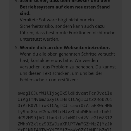
Stelle sicher, dass dein Browser und dein
Betriebssystem auf dem neuesten Stand
sind.
Veraltete Software birgt nicht nur ein
Sicherheitsrisiko, sondern kann auch dazu
führen, dass bestimmte Funktionen nicht mehr
unterstützt werden.
Wende dich an den Webseitenbetreiber.
Wenn du alle oben genannten Schritte versucht
hast, kontaktiere uns bitte. Wir werden
versuchen, das Problem zu beheben. Du kannst
uns diesen Text schicken, um uns bei der
Fehlersuche zu unterstützen:
ewogICJuYW1lIjogIk5ldHdvcmtFcnJvciIs
CiAgImNvbmZpZyI6IHsKICAgICJtZXRob2Qi
OiAiR0VUIiwKICAgICJ1cmwiOiAiaHR0cHM6
Ly9hcGkueC5ha3MtcHJvZC5hdWRhcmlzLm5l
dC92MS9jbGllbnRzLzIxNDIvd2Vic2l0ZS12
ZWhpY2xlcz93ZWJzaXRlPTVmMGZmNzZjYzJk
YzE1NDI4OTVmYjE5MiZmaWx0ZXJbMF1bZmll