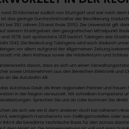
nur rund 30 Kilometer südlich von Stuttgart und war nach dem
st das geringe Durchschnittsalter der Bevölkerung. Dadurch
itt bei 39,1 Jahren (Stand: Ende 2015). Die Universität gilt d
 auf seinem Stadtgebiet den geografischen Mittelpunkt Bade
 erst 1078. Seit spätestens 1231 besitzt Tübingen das Stadtr
 Jahr 1342. Die Bedeutung Tübingens wird auch dadurch unte
bingen vor allem aufgrund der Allgemeinen Zeitung bekannt,
tstadt mit dem Rathaus sowie die Hölderlinturm und Schlos
andererseits davon, dass es sich um einen Verwaltungsstando
macher sowie Unternehmen aus den Bereichen Elektronik und C
s an die Autobahn A8.
das Autohaus Daub als Ihren regionalen Partner und freuen Si
ration in der Region verwurzelt. Wir schreiben Kompetenz u
viceleistungen. Sprechen Sie uns an oder kommen Sie direkt 
 gleichen sie sich wie ein Ei dem anderen doch bei näherem H
AV4, wenngleich mancherorts von Zwillingsmodellen oder auch
RAV4 die bewährte technische Basis für den Across darstell
uf dem Markt ist. Die Namensgebung ist voll und ganz Suzuki