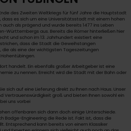
 Ende des Zweiten Weltkriegs für fünf Jahre die Hauptstadt
, dass es sich um eine Universitätsstadt mit einem hohen
ann auch als prägend und wurde bereits 1477 ins Leben
n-Württembergs aus. Bereits die Römer hinterließen hier
echt und schon im 13. Jahrhundert existiert eine
rstrichen, dass die Stadt die Geweihstangen
 die als eine der wichtigsten Tageszeitungen
s Hohentübingen.
rt handelt. Ein ebenfalls großer Arbeitgeber ist eine
hemie zu nennen. Erreicht wird die Stadt mit der Bahn oder
e sich auf eine Lieferung direkt zu Ihnen nach Haus. Unser
nd Vertrauenswürdigkeit groß und bieten Ihnen sowohl ein
bei uns vorbei
insehen offenbaren sich dann doch einige Unterschiede.
 Badge-Engineering die Rede ist. Fakt ist, dass die
t. Entsprechend kann bereits von einem Klassiker
 und Experten erinnern sich vielleicht auch noch an das