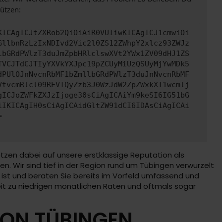
ützen:
KICAgICJtZXRob2QiOiAiR0VUIiwKICAgICJ1cmwiOi
GllbnRzLzIxNDIvd2Vic2l0ZS12ZWhpY2xlcz93ZWJz
lbGRdPWlzT3duJmZpbHRlclswXVt2YWx1ZV09dHJ1ZS
TVCJTdCJTIyYXVkYXJpc19pZCUyMiUzQSUyMjYwMDk5
dPUlOJnNvcnRbMF1bZmllbGRdPWlzT3duJnNvcnRbMF
VtvcmRlcl09REVTQyZzb3J0WzJdW2ZpZWxkXT1wcmlj
gICJoZWFkZXJzIjoge30sCiAgICAiYm9keSI6IG51bG
iIKICAgIH0sCiAgICAidGltZW91dCI6IDAsCiAgICAi
=
etzen dabei auf unsere erstklassige Reputation als
en. Wir sind tief in der Region rund um Tübingen verwurzelt
rei ist und beraten Sie bereits im Vorfeld umfassend und
eit zu niedrigen monatlichen Raten und oftmals sogar
ION TÜBINGEN