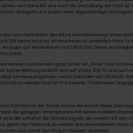
hren vom Band lief und auch die Gestaltung der Front ist e
ahrschutz übergeht und zudem eine eigenständige Lichtsignat
 eins vom Datenblatt des RAV4, was keineswegs einen Nachte
und 1,69 Meter hoch ist. Im Innenraum ist ordentlich Platz für
 es sogar auf ein Maximum von 1.604 Liter. Dieser Wuchtigkei
City passt.
 Kennerinnen und Kennern ganz sicher ein „Wow“. Das Fahrzeu
 Die Systemleistung beläuft sich auf stolze 306 PS und auch ei
 liegt bei herausragenden sechs Sekunden auf 100 km/h. Sel
Elektromotors werden laut WLTP immerhin 75 Kilometer angege
uncto Komfort ist der Suzuki Across ein echter Riese. Das Fla
elos die gängigen Smartphones mit deren mobilem Internet. N
ird, der schaltet die Sitzheizung ein, die sowohl auf den vo
us gleich vier Fahrmodi zu wählen. Eine Besonderheit nennt 
uchten und somit den Weg im Dunkeln absichern.