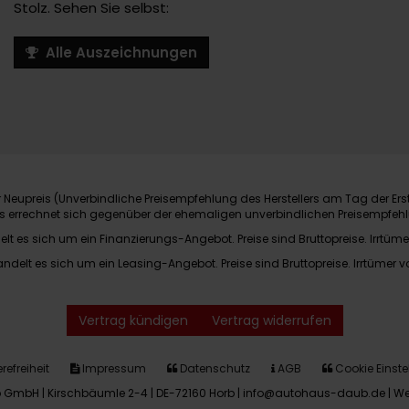
Stolz. Sehen Sie selbst:
Alle Auszeichnungen
Neupreis (Unverbindliche Preisempfehlung des Herstellers am Tag der Ers
nis errechnet sich gegenüber der ehemaligen unverbindlichen Preisempfehl
elt es sich um ein Finanzierungs-Angebot. Preise sind Bruttopreise. Irrtüme
andelt es sich um ein Leasing-Angebot. Preise sind Bruttopreise. Irrtümer v
Vertrag kündigen
Vertrag widerrufen
refreiheit
Impressum
Datenschutz
AGB
Cookie Einste
GmbH | Kirschbäumle 2-4 | DE-72160 Horb | info@autohaus-daub.de |
We