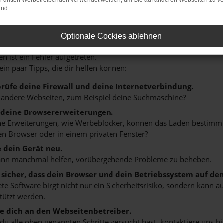
on dritten Werbetreibenden verwendet werden, um Sie auf anderen Webseiten zu ve
ind.
HLER: NETWORK ERROR
Optionale Cookies ablehnen
n ist ein Fehler aufgetreten.
 ein paar Tipps, die dir helfen können:
rüfe deine Firewall und deine Internetverbindung.
 andere Webseiten, zum Beispiel deine Suchmaschine?
 deine Browsererweiterungen.
 Erweiterungen, wie Werbeblocker, können das Laden bestimmter 
n Browser oder in einem privaten Fenster?
e dein Gerät neu.
ann manchmal helfen, vorübergehende Probleme zu beheben.
e sicher, dass dein Browser und dein Betriebssystem auf de
ete Software birgt nicht nur ein Sicherheitsrisiko, sondern kann
tützt werden.
 dich an den Webseitenbetreiber.
u alle oben genannten Schritte versucht hast, kontaktiere uns 