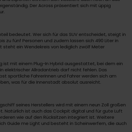
igenständig. Der Across präsentiert sich mit üppig
ur.
il bedeutet. Wer sich für das SUV entscheidet, steigt in
 bis zu fünf Personen und zudem lassen sich 490 Liter in
t steht ein Wendekreis von lediglich zwölf Meter
g ist mit einem Plug-In Hybrid ausgestattet, bei dem ein
n elektrischer Allradantrieb darf nicht fehlen. Das
bst sportliche Fahrerinnen und Fahrer werden sich am
ben, was für die Innenstadt absolut ausreicht.
ggschiff seines Herstellers wird mit einem neun Zoll großen
atürlich ist auch das Cockpit digital und für gute Luft
rderen wie auf den Rücksitzen integriert ist. Weitere
sich Guide me Light und besteht in Scheinwerfern, die auch