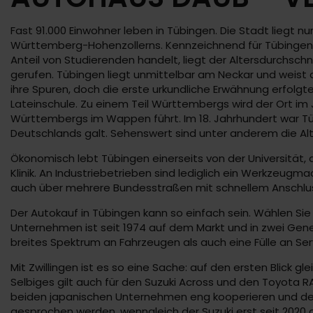
Fast 91.000 Einwohner leben in Tübingen. Die Stadt liegt 
Württemberg-Hohenzollerns. Kennzeichnend für Tübingen i
Anteil von Studierenden handelt, liegt der Altersdurchschn
gerufen. Tübingen liegt unmittelbar am Neckar und weist
ihre Spuren, doch die erste urkundliche Erwähnung erfolgte
Lateinschule. Zu einem Teil Württembergs wird der Ort im
Württembergs im Wappen führt. Im 18. Jahrhundert war Tü
Deutschlands galt. Sehenswert sind unter anderem die Al
Ökonomisch lebt Tübingen einerseits von der Universität, 
Klinik. An Industriebetrieben sind lediglich ein Werkzeug
auch über mehrere Bundesstraßen mit schnellem Anschlus
Der Autokauf in Tübingen kann so einfach sein. Wählen Sie 
Unternehmen ist seit 1974 auf dem Markt und in zwei Gene
breites Spektrum an Fahrzeugen als auch eine Fülle an Ser
Mit Zwillingen ist es so eine Sache: auf den ersten Blick
Selbiges gilt auch für den Suzuki Across und den Toyota R
beiden japanischen Unternehmen eng kooperieren und der 
gesprochen werden, wenngleich der Suzuki erst seit 2020 a