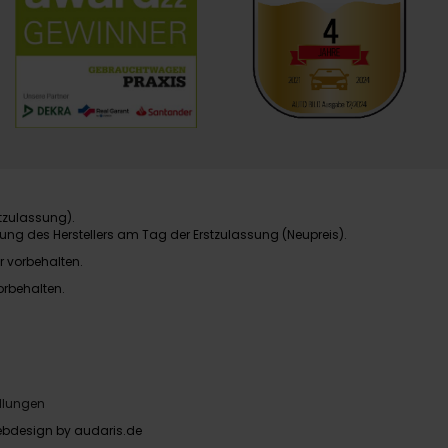
tzulassung).
ung des Herstellers am Tag der Erstzulassung (Neupreis).
r vorbehalten.
orbehalten.
llungen
bdesign by audaris.de