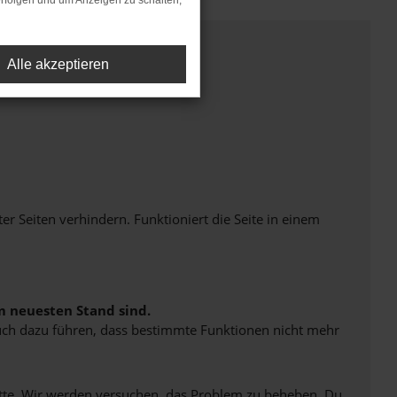
rfolgen und um Anzeigen zu schalten,
Alle akzeptieren
Seiten verhindern. Funktioniert die Seite in einem
m neuesten Stand sind.
 auch dazu führen, dass bestimmte Funktionen nicht mehr
bitte. Wir werden versuchen, das Problem zu beheben. Du