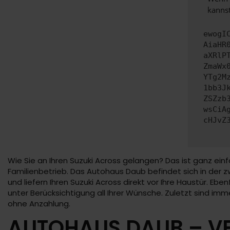
kannst
ewogI
AiaHR
aXRlP
ZmaWx
YTg2M
1bb3J
ZSZzb
wsCiA
cHJvZ
Wie Sie an Ihren Suzuki Across gelangen? Das ist ganz einf
Familienbetrieb. Das Autohaus Daub befindet sich in der zw
und liefern Ihren Suzuki Across direkt vor Ihre Haustür. Ebe
unter Berücksichtigung all Ihrer Wünsche. Zuletzt sind i
ohne Anzahlung.
AUTOHAUS DAUB – VE