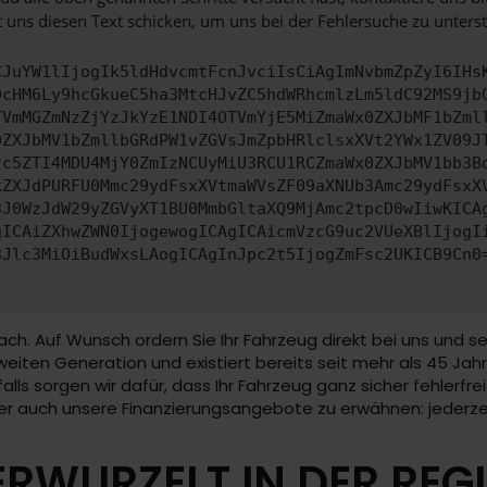
 uns diesen Text schicken, um uns bei der Fehlersuche zu unterst
CJuYW1lIjogIk5ldHdvcmtFcnJvciIsCiAgImNvbmZpZyI6IHs
0cHM6Ly9hcGkueC5ha3MtcHJvZC5hdWRhcmlzLm5ldC92MS9jb
TVmMGZmNzZjYzJkYzE1NDI4OTVmYjE5MiZmaWx0ZXJbMF1bZml
0ZXJbMV1bZmllbGRdPW1vZGVsJmZpbHRlclsxXVt2YWx1ZV09J
zc5ZTI4MDU4MjY0ZmIzNCUyMiU3RCU1RCZmaWx0ZXJbMV1bb3B
kZXJdPURFU0Mmc29ydFsxXVtmaWVsZF09aXNUb3Amc29ydFsxX
3J0WzJdW29yZGVyXT1BU0MmbGltaXQ9MjAmc2tpcD0wIiwKICA
gICAiZXhwZWN0IjogewogICAgICAicmVzcG9uc2VUeXBlIjogI
3Jlc3MiOiBudWxsLAogICAgInJpc2t5IjogZmFsc2UKICB9Cn0
ach. Auf Wunsch ordern Sie Ihr Fahrzeug direkt bei uns und s
eiten Generation und existiert bereits seit mehr als 45 Jahr
nfalls sorgen wir dafür, dass Ihr Fahrzeug ganz sicher fehlerf
mmer auch unsere Finanzierungsangebote zu erwähnen: jederz
RWURZELT IN DER REG