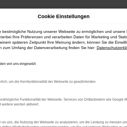
Cookie Einstellungen
ie bestmögliche Nutzung unserer Webseite zu ermöglichen und unsere
hierbei Ihre Präferenzen und verarbeiten Daten für Marketing und Stati
en | Lieferservice nach Tübingen
einem späteren Zeitpunkt Ihre Meinung ändern, können Sie die Einwillig
en zum Umfang der Datenverarbeitung finden Sie hier:
Datenschutzerkl
en günstig kaufen | Lief
en von uns eingesetzt:
TKLASSIG FÜR TÜBING
rlich, um die Kernfunktionalität der Webseite zu gewährleisten.
 in Tübingen. Bei diesem Fahrzeug gehen Vernunftsargument
ki Across ist die Ausstattung. Unabhängig davon, ob Sie sich
 Sie ein rundum tadelloses Modell. Wir vom Autohaus Daub b
estmögliche Funktionalität der Webseite. Services von Drittanbietern wie Google 
eitere werden aktiviert.
ondermodelle. Wenn Sie Ihre Mobilität auf den Straßen von
 es uns, die Nutzung der Webseite zu analysieren, um die Leistung zu messen u