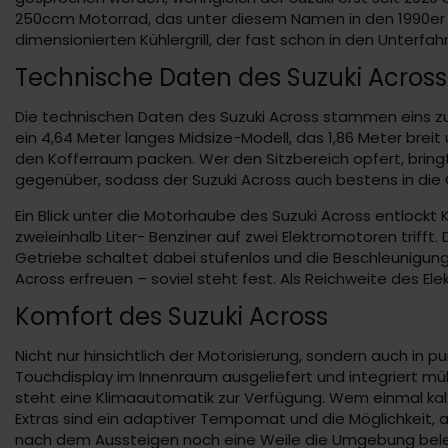
250ccm Motorrad, das unter diesem Namen in den 1990er Ja
dimensionierten Kühlergrill, der fast schon in den Unterf
Technische Daten des Suzuki Across
Die technischen Daten des Suzuki Across stammen eins zu
ein 4,64 Meter langes Midsize-Modell, das 1,86 Meter breit 
den Kofferraum packen. Wer den Sitzbereich opfert, bringt
gegenüber, sodass der Suzuki Across auch bestens in die 
Ein Blick unter die Motorhaube des Suzuki Across entlockt
zweieinhalb Liter- Benziner auf zwei Elektromotoren trifft.
Getriebe schaltet dabei stufenlos und die Beschleunigung
Across erfreuen – soviel steht fest. Als Reichweite des 
Komfort des Suzuki Across
Nicht nur hinsichtlich der Motorisierung, sondern auch in p
Touchdisplay im Innenraum ausgeliefert und integriert müh
steht eine Klimaautomatik zur Verfügung. Wem einmal kalt w
Extras sind ein adaptiver Tempomat und die Möglichkeit, a
nach dem Aussteigen noch eine Weile die Umgebung bele