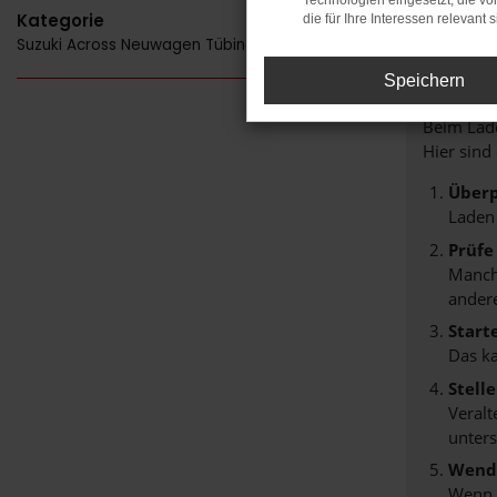
Technologien eingesetzt, die v
Kategorie
die für Ihre Interessen relevant s
Suzuki Across Neuwagen Tübingen
FE
Speichern
Beim Lade
Hier sind
Überp
Laden
Prüfe
Manche
andere
Start
Das k
Stell
Veralt
unters
Wende
Wenn d