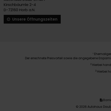
Kirschbäumle 2-4
D-72160 Horb a.N.
Unsere Öffnungszeiten
Ehemaliger 
1
Der errechnete Preisvorteil sowie die angegebene Erspar
2
Hierbei hand
3
Hierbei h
Barrie
© 2026 Autohaus Daub 