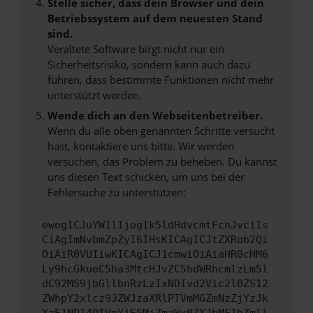
Stelle sicher, dass dein Browser und dein
Betriebssystem auf dem neuesten Stand
sind.
Veraltete Software birgt nicht nur ein
Sicherheitsrisiko, sondern kann auch dazu
führen, dass bestimmte Funktionen nicht mehr
unterstützt werden.
Wende dich an den Webseitenbetreiber.
Wenn du alle oben genannten Schritte versucht
hast, kontaktiere uns bitte. Wir werden
versuchen, das Problem zu beheben. Du kannst
uns diesen Text schicken, um uns bei der
Fehlersuche zu unterstützen:
ewogICJuYW1lIjogIk5ldHdvcmtFcnJvciIs
CiAgImNvbmZpZyI6IHsKICAgICJtZXRob2Qi
OiAiR0VUIiwKICAgICJ1cmwiOiAiaHR0cHM6
Ly9hcGkueC5ha3MtcHJvZC5hdWRhcmlzLm5l
dC92MS9jbGllbnRzLzIxNDIvd2Vic2l0ZS12
ZWhpY2xlcz93ZWJzaXRlPTVmMGZmNzZjYzJk