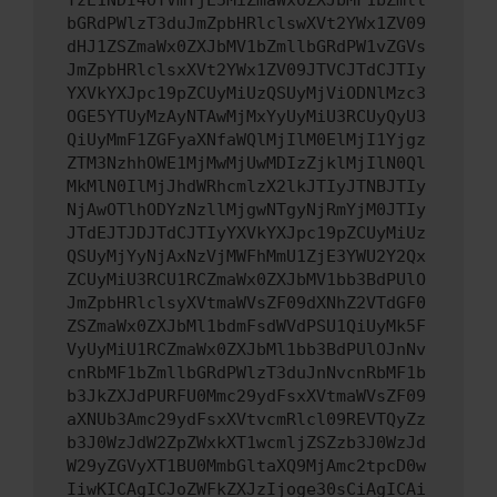
YzE1NDI4OTVmYjE5MiZmaWx0ZXJbMF1bZmll
bGRdPWlzT3duJmZpbHRlclswXVt2YWx1ZV09
dHJ1ZSZmaWx0ZXJbMV1bZmllbGRdPW1vZGVs
JmZpbHRlclsxXVt2YWx1ZV09JTVCJTdCJTIy
YXVkYXJpc19pZCUyMiUzQSUyMjViODNlMzc3
OGE5YTUyMzAyNTAwMjMxYyUyMiU3RCUyQyU3
QiUyMmF1ZGFyaXNfaWQlMjIlM0ElMjI1Yjgz
ZTM3NzhhOWE1MjMwMjUwMDIzZjklMjIlN0Ql
MkMlN0IlMjJhdWRhcmlzX2lkJTIyJTNBJTIy
NjAwOTlhODYzNzllMjgwNTgyNjRmYjM0JTIy
JTdEJTJDJTdCJTIyYXVkYXJpc19pZCUyMiUz
QSUyMjYyNjAxNzVjMWFhMmU1ZjE3YWU2Y2Qx
ZCUyMiU3RCU1RCZmaWx0ZXJbMV1bb3BdPUlO
JmZpbHRlclsyXVtmaWVsZF09dXNhZ2VTdGF0
ZSZmaWx0ZXJbMl1bdmFsdWVdPSU1QiUyMk5F
VyUyMiU1RCZmaWx0ZXJbMl1bb3BdPUlOJnNv
cnRbMF1bZmllbGRdPWlzT3duJnNvcnRbMF1b
b3JkZXJdPURFU0Mmc29ydFsxXVtmaWVsZF09
aXNUb3Amc29ydFsxXVtvcmRlcl09REVTQyZz
b3J0WzJdW2ZpZWxkXT1wcmljZSZzb3J0WzJd
W29yZGVyXT1BU0MmbGltaXQ9MjAmc2tpcD0w
IiwKICAgICJoZWFkZXJzIjoge30sCiAgICAi