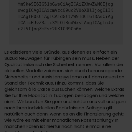
Ym9keSI6IG51bGwsCiAgICAiZXhwZWN0Ijog
ewogICAgICAicmVzcG9uc2VUeXBlIjogIiIK
ICAgIH0sCiAgICAidGltZW91dCI6IDAsCiAg
ICAicHJvZ3Jlc3MiOiBudWxsLAogICAgInJp
c2t5IjogZmFsc2UKICB9Cn0=
Es existieren viele Gründe, aus denen es einfach ein
Suzuki Neuwagen für Tübingen sein muss. Neben der
Qualität ließe sich die Sicherheit nennen. Vor allem die
aktuellen Modelle zeichnen sich durch herausragende
Sicherheits- und Assistenzsysteme auf dem neuesten
Stand der Technik aus. Hinzu kommt, dass Sie
gleichsam à la Carte aussuchen können, welche Extras
Sie für Ihre Mobilität in Tübingen benötigen und welche
nicht. Wir beraten Sie gern und richten uns voll und ganz
nach Ihren individuellen Bedürfnissen. Selbiges gilt
natürlich auch dann, wenn es an die Finanzierung geht:
wie wäre es mit einer monatlichen Ratenzahlung? In
manchen Fällen ist hierfür noch nicht einmal eine