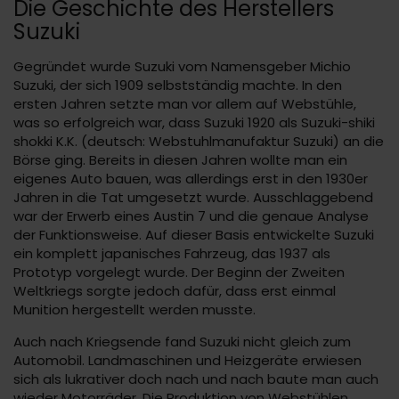
Die Geschichte des Herstellers
Suzuki
Gegründet wurde Suzuki vom Namensgeber Michio
Suzuki, der sich 1909 selbstständig machte. In den
ersten Jahren setzte man vor allem auf Webstühle,
was so erfolgreich war, dass Suzuki 1920 als Suzuki-shiki
shokki K.K. (deutsch: Webstuhlmanufaktur Suzuki) an die
Börse ging. Bereits in diesen Jahren wollte man ein
eigenes Auto bauen, was allerdings erst in den 1930er
Jahren in die Tat umgesetzt wurde. Ausschlaggebend
war der Erwerb eines Austin 7 und die genaue Analyse
der Funktionsweise. Auf dieser Basis entwickelte Suzuki
ein komplett japanisches Fahrzeug, das 1937 als
Prototyp vorgelegt wurde. Der Beginn der Zweiten
Weltkriegs sorgte jedoch dafür, dass erst einmal
Munition hergestellt werden musste.
Auch nach Kriegsende fand Suzuki nicht gleich zum
Automobil. Landmaschinen und Heizgeräte erwiesen
sich als lukrativer doch nach und nach baute man auch
wieder Motorräder. Die Produktion von Webstühlen