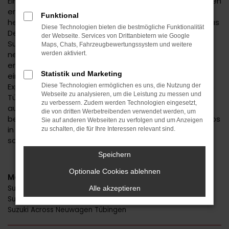
Ein Suzuki Neuwagen genießt in der Automobilwelt einen
erstklassigen Ruf. Einer der Gründe hierfür liegt in der
Funktional
herausragenden Qualität des Hersteller, doch auch das
Diese Technologien bieten die bestmögliche Funktionalität
Design kann sich sehen lassen. Wenn Sie mit einem
der Webseite. Services von Drittanbietern wie Google
Suzuki Neuwagen durch Tübingen fahren, sind Ihnen
Maps, Chats, Fahrzeugbewertungssystem und weitere
neugierige Blicke sicher. Ein automobiles Highlight
werden aktiviert.
erwartet Sie und wird Ihnen beim Autohaus Daub zu
Statistik und Marketing
einem überaus günstigen Preis angeboten. Wir sind
Experten für Suzuki Neuwagen und seit vielen Jahren in
Diese Technologien ermöglichen es uns, die Nutzung der
Webseite zu analysieren, um die Leistung zu messen und
Tübingen und Umgebung bekannt. Mit uns setzen Sie
zu verbessern. Zudem werden Technologien eingesetzt,
auf Erfahrung, exzellentes Know-how und die
die von dritten Werbetreibenden verwendet werden, um
besondere Vertrauenswürdigkeit eines Familienbetriebs
Sie auf anderen Webseiten zu verfolgen und um Anzeigen
in der zweiten Generation. Gerne beraten wir Sie –
zu schalten, die für Ihre Interessen relevant sind.
sowohl persönlich als auch via Telefon oder digital.
Speichern
Optionale Cookies ablehnen
Modelle
Suzuki Swift Neuwagen Tübingen
Alle akzeptieren
Suzuki Vitara Neuwagen Tübingen
Suzuki Across Neuwagen Tübingen