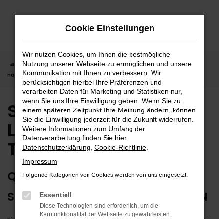
Zum
Hauptinhalt
Cookie Einstellungen
springen
Wir nutzen Cookies, um Ihnen die bestmögliche
Nutzung unserer Webseite zu ermöglichen und unsere
Startseite
Tübingen
Suzuki
Suzuki Neuwagen | Lieferservice
Kommunikation mit Ihnen zu verbessern. Wir
nach Tübingen
berücksichtigen hierbei Ihre Präferenzen und
verarbeiten Daten für Marketing und Statistiken nur,
wenn Sie uns Ihre Einwilligung geben. Wenn Sie zu
Suzuki Neuwagen |
einem späteren Zeitpunkt Ihre Meinung ändern, können
Sie die Einwilligung jederzeit für die Zukunft widerrufen.
Lieferservice nach
Weitere Informationen zum Umfang der
Datenverarbeitung finden Sie hier:
Tübingen
Datenschutzerklärung
,
Cookie-Richtlinie
.
Impressum
QUALITÄT MIT AUSRUFEZEICHEN:
Folgende Kategorien von Cookies werden von uns eingesetzt:
SUZUKI NEUWAGEN FÜR TÜBINGEN
Essentiell
Diese Technologien sind erforderlich, um die
Kernfunktionalität der Webseite zu gewährleisten.