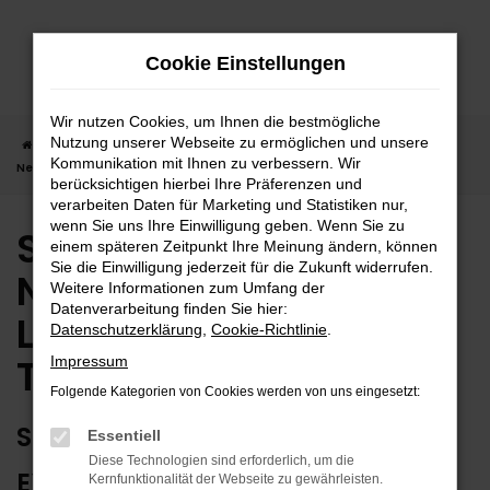
Zum
Hauptinhalt
Cookie Einstellungen
springen
Wir nutzen Cookies, um Ihnen die bestmögliche
Nutzung unserer Webseite zu ermöglichen und unsere
Startseite
Tübingen
Suzuki
Suzuki Vitara
Suzuki Vitara
Kommunikation mit Ihnen zu verbessern. Wir
Neuwagen | Lieferservice nach Tübingen
berücksichtigen hierbei Ihre Präferenzen und
verarbeiten Daten für Marketing und Statistiken nur,
wenn Sie uns Ihre Einwilligung geben. Wenn Sie zu
Suzuki Vitara
einem späteren Zeitpunkt Ihre Meinung ändern, können
Sie die Einwilligung jederzeit für die Zukunft widerrufen.
Neuwagen |
Weitere Informationen zum Umfang der
Datenverarbeitung finden Sie hier:
Lieferservice nach
Datenschutzerklärung
,
Cookie-Richtlinie
.
Tübingen
Impressum
Folgende Kategorien von Cookies werden von uns eingesetzt:
SUZUKI VITARA NEUWAGEN –
Essentiell
Diese Technologien sind erforderlich, um die
EXTRAKLASSE FÜR TÜBINGEN
Kernfunktionalität der Webseite zu gewährleisten.