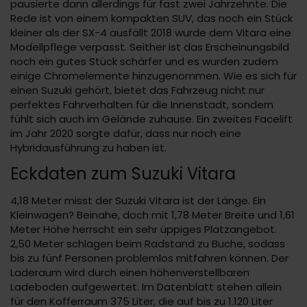
pausierte dann allerdings für fast zwei Jahrzehnte. Die
Rede ist von einem kompakten SUV, das noch ein Stück
kleiner als der SX-4 ausfällt 2018 wurde dem Vitara eine
Modellpflege verpasst. Seither ist das Erscheinungsbild
noch ein gutes Stück schärfer und es wurden zudem
einige Chromelemente hinzugenommen. Wie es sich für
einen Suzuki gehört, bietet das Fahrzeug nicht nur
perfektes Fahrverhalten für die Innenstadt, sondern
fühlt sich auch im Gelände zuhause. Ein zweites Facelift
im Jahr 2020 sorgte dafür, dass nur noch eine
Hybridausführung zu haben ist.
Eckdaten zum Suzuki Vitara
4,18 Meter misst der Suzuki Vitara ist der Länge. Ein
Kleinwagen? Beinahe, doch mit 1,78 Meter Breite und 1,61
Meter Höhe herrscht ein sehr üppiges Platzangebot.
2,50 Meter schlagen beim Radstand zu Buche, sodass
bis zu fünf Personen problemlos mitfahren können. Der
Laderaum wird durch einen höhenverstellbaren
Ladeboden aufgewertet. Im Datenblatt stehen allein
für den Kofferraum 375 Liter, die auf bis zu 1.120 Liter