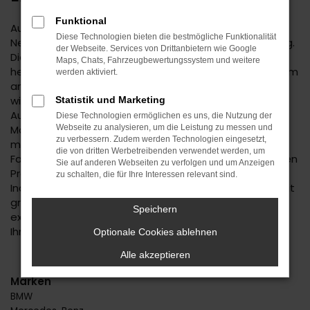
Funktional
Autofans und -experten geraten bereits bei der
Diese Technologien bieten die bestmögliche Funktionalität
Nennung des Suzuki Vitara Neuwagens in Begeisterung.
der Webseite. Services von Drittanbietern wie Google
Dieses Fahrzeug hat einfach alles, was man sich in der
Maps, Chats, Fahrzeugbewertungssystem und weitere
heutigen Zeit für seine Mobilität in Tübingen oder einem
werden aktiviert.
anderen Ort wünscht. Da ist das Design, das immer
wieder gelobt wird, da sind aber auch die zahlreichen
Statistik und Marketing
Ausstattungsmerkmale und die effiziente
Diese Technologien ermöglichen es uns, die Nutzung der
Motorisierung. Mit einem Suzuki Vitara Neuwagen
Webseite zu analysieren, um die Leistung zu messen und
zu verbessern. Zudem werden Technologien eingesetzt,
machen Sie alles richtig und dürfen sich für Ihr neues
die von dritten Werbetreibenden verwendet werden, um
Fahrzeug in Tübingen auch noch auf einen erstklassigen
Sie auf anderen Webseiten zu verfolgen und um Anzeigen
Preis freuen. Beim Autohaus Daub setzen wir auf
zu schalten, die für Ihre Interessen relevant sind.
Individualität und beraten Sie immer persönlich und mit
größter Fachkompetenz. Wir stellen sicher, dass Sie
Speichern
exakt den Suzuki Vitara Neuwagen erhalten, der zu
Ihnen und Tübingen passt.
Optionale Cookies ablehnen
Alle akzeptieren
Marken
BMW