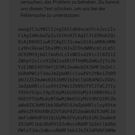
versuchen, das Problem zu beheben. Du kannst
uns diesen Text schicken, um uns bei der
Fehlersuche zu unterstützen:
ewogICJuYW1lIjogIk5ldHdvcmtFcnJvciIs
CiAgImNvbmZpZyI6IHsKICAgICJtZXRob2Qi
OiAiR0VUIiwKICAgICJ1cmwiOiAiaHR0cHM6
Ly9hcGkueC5ha3MtcHJvZC5hdWRhcmlzLm5l
dC92MS9jbGllbnRzLzIxNDIvd2Vic2l0ZS12
ZWhpY2xlcz93ZWJzaXRlPTVmMGZmNzZjYzJk
YzE1NDI4OTVmYjE5MiZmaWx0ZXJbMF1bZmll
bGRdPWlzT3duJmZpbHRlclswXVt2YWx1ZV09
dHJ1ZSZmaWx0ZXJbMV1bZmllbGRdPW1vZGVs
JmZpbHRlclsxXVt2YWx1ZV09JTVCJTdCJTIy
YXVkYXJpc19pZCUyMiUzQSUyMjViODNlMzc3
OGE5YTUyMzAyNTAwMjNmOSUyMiU3RCU1RCZm
aWx0ZXJbMV1bb3BdPUlOJmZpbHRlclsyXVtm
aWVsZF09dXNhZ2VTdGF0ZSZmaWx0ZXJbMl1b
dmFsdWVdPSU1QiUyMk5FVyUyMiU1RCZmaWx0
ZXJbMl1bb3BdPUlOJnNvcnRbMF1bZmllbGRd
PWlzT3duJnNvcnRbMF1bb3JkZXJdPURFU0Mm