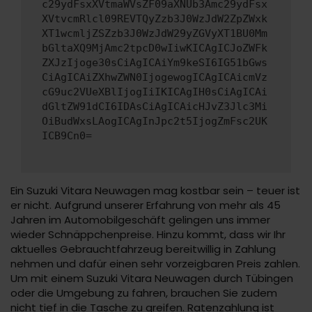
c29ydFsxXVtmaWVsZF09aXNUb3Amc29ydFsx
XVtvcmRlcl09REVTQyZzb3J0WzJdW2ZpZWxk
XT1wcmljZSZzb3J0WzJdW29yZGVyXT1BU0Mm
bGltaXQ9MjAmc2tpcD0wIiwKICAgICJoZWFk
ZXJzIjoge30sCiAgICAiYm9keSI6IG51bGws
CiAgICAiZXhwZWN0IjogewogICAgICAicmVz
cG9uc2VUeXBlIjogIiIKICAgIH0sCiAgICAi
dGltZW91dCI6IDAsCiAgICAicHJvZ3Jlc3Mi
OiBudWxsLAogICAgInJpc2t5IjogZmFsc2UK
ICB9Cn0=
Ein Suzuki Vitara Neuwagen mag kostbar sein – teuer ist
er nicht. Aufgrund unserer Erfahrung von mehr als 45
Jahren im Automobilgeschäft gelingen uns immer
wieder Schnäppchenpreise. Hinzu kommt, dass wir Ihr
aktuelles Gebrauchtfahrzeug bereitwillig in Zahlung
nehmen und dafür einen sehr vorzeigbaren Preis zahlen.
Um mit einem Suzuki Vitara Neuwagen durch Tübingen
oder die Umgebung zu fahren, brauchen Sie zudem
nicht tief in die Tasche zu greifen. Ratenzahlung ist