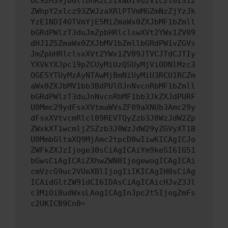
dC92MS9jbGllbnRzLzIxNDIvd2Vic2l0ZS12
ZWhpY2xlcz93ZWJzaXRlPTVmMGZmNzZjYzJk
YzE1NDI4OTVmYjE5MiZmaWx0ZXJbMF1bZmll
bGRdPWlzT3duJmZpbHRlclswXVt2YWx1ZV09
dHJ1ZSZmaWx0ZXJbMV1bZmllbGRdPW1vZGVs
JmZpbHRlclsxXVt2YWx1ZV09JTVCJTdCJTIy
YXVkYXJpc19pZCUyMiUzQSUyMjViODNlMzc3
OGE5YTUyMzAyNTAwMjBmNiUyMiU3RCU1RCZm
aWx0ZXJbMV1bb3BdPUlOJnNvcnRbMF1bZmll
bGRdPWlzT3duJnNvcnRbMF1bb3JkZXJdPURF
U0Mmc29ydFsxXVtmaWVsZF09aXNUb3Amc29y
dFsxXVtvcmRlcl09REVTQyZzb3J0WzJdW2Zp
ZWxkXT1wcmljZSZzb3J0WzJdW29yZGVyXT1B
U0MmbGltaXQ9MjAmc2tpcD0wIiwKICAgICJo
ZWFkZXJzIjoge30sCiAgICAiYm9keSI6IG51
bGwsCiAgICAiZXhwZWN0IjogewogICAgICAi
cmVzcG9uc2VUeXBlIjogIiIKICAgIH0sCiAg
ICAidGltZW91dCI6IDAsCiAgICAicHJvZ3Jl
c3MiOiBudWxsLAogICAgInJpc2t5IjogZmFs
c2UKICB9Cn0=