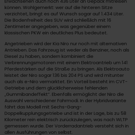
Erwachsenen auch noch 436 Liter an Gepäck mitreisen
können. Wohlgemerkt: wer auf die hinteren Sitze
verzichtet, bringt es auf Wunsch sogar auf 1.434 Liter.
Die Bodenfreiheit des SUV wird schließlich mit 16
Zentimeter angegeben, was gegenüber einem
klassischen PKW ein deutliches Plus bedeutet.
Angetrieben wird der Kia Niro nur noch mit alternativen
Antrieben. Das Fahrzeug ist weder als Benziner, noch als
Diesel zu haben, sondern kombiniert die
Verbrennungsmotoren mit einem Elektroantrieb um 141
Pferdestärken auf die Straße zu bringen. Als Elektroauto
leistet der Niro sogar 136 bis 204 PS und wird mitunter
auch als e-Niro vermarktet. Ein Vorteil besteht im CVT-
Getriebe und dem glücklicherweise fehlenden
„Gummibandeffekt“. Ebenfalls ermöglicht der Niro die
Auswahl verschiedener Fahrmodi. In der Hybridvariante
fährt das Modell mit Sechs-Gang-
Doppelkupplungsgetriebe und ist in der Lage, bis zu 58
Kilometer rein elektrisch zurückzulegen, was nach WLTP
gemessen wurde. Der Vorderradantrieb versteht sich in
allen Ausführungen von selbst.