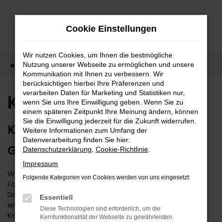
Zum
Hauptinhalt
Cookie Einstellungen
springen
Wir nutzen Cookies, um Ihnen die bestmögliche
Nutzung unserer Webseite zu ermöglichen und unsere
Startseite
Kia
Kia Niro kaufen
Kommunikation mit Ihnen zu verbessern. Wir
berücksichtigen hierbei Ihre Präferenzen und
verarbeiten Daten für Marketing und Statistiken nur,
Kia Niro kaufen
wenn Sie uns Ihre Einwilligung geben. Wenn Sie zu
einem späteren Zeitpunkt Ihre Meinung ändern, können
Sie die Einwilligung jederzeit für die Zukunft widerrufen.
KIA NIRO – 1A MOBILITÄT ZUM
Weitere Informationen zum Umfang der
Datenverarbeitung finden Sie hier:
GÜNSTIGEN PREIS
Datenschutzerklärung
,
Cookie-Richtlinie
.
Impressum
Wer sich Gedanken über den Kauf eines neuen
Folgende Kategorien von Cookies werden von uns eingesetzt:
Fahrzeugs macht, stößt unweigerlich auf den Kia Niro.
Das Modell überzeugt seit Jahr und Tag durch seine
Essentiell
erstklassige Verarbeitung und sein stimmiges Design.
Diese Technologien sind erforderlich, um die
Kennzeichnend für den Kia Niro ist zudem, dass neben
Kernfunktionalität der Webseite zu gewährleisten.