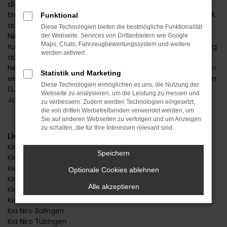
die vielen Verstandsargumente auch die Emotionen
treten, die dieses Fahrzeug bereits auf den ersten Blick
Funktional
auslöst. In Ihrem Autohaus Daub erhalten Sie den Kia
Diese Technologien bieten die bestmögliche Funktionalität
Niro zu einem exzellenten Preis. Gerne beraten wir Sie
der Webseite. Services von Drittanbietern wie Google
Maps, Chats, Fahrzeugbewertungssystem und weitere
rund um das Modell und bringen dabei unsere Erfahrung
werden aktiviert.
aus fast 50 Jahren im Automobilbereich mit ein. Wir
helfen Ihnen gerne auch bei der Entscheidung zwischen
Statistik und Marketing
einem Kia Niro Neuwagen, einer Tageszulassung, einem
Diese Technologien ermöglichen es uns, die Nutzung der
EU-Fahrzeug oder einer Variante als Gebraucht- bzw.
Webseite zu analysieren, um die Leistung zu messen und
Jahreswagen.
zu verbessern. Zudem werden Technologien eingesetzt,
die von dritten Werbetreibenden verwendet werden, um
Sie auf anderen Webseiten zu verfolgen und um Anzeigen
zu schalten, die für Ihre Interessen relevant sind.
Lieferservice
Kia Niro Stuttgart
Speichern
Kia Niro Reutlingen
Kia Niro Horb
Optionale Cookies ablehnen
Kia Niro Freudenstadt
Alle akzeptieren
Kia Niro Herrenberg
Kia Niro Rottweil
Kia Niro Balingen
Kia Niro Tübingen