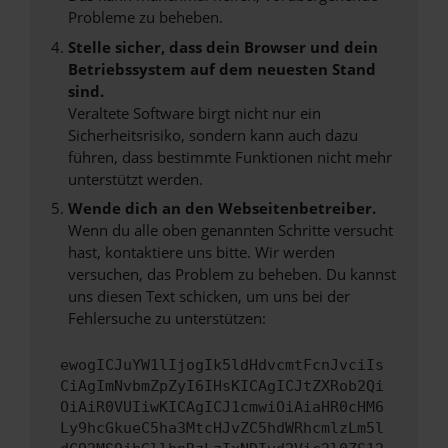
Probleme zu beheben.
Stelle sicher, dass dein Browser und dein
Betriebssystem auf dem neuesten Stand
sind.
Veraltete Software birgt nicht nur ein
Sicherheitsrisiko, sondern kann auch dazu
führen, dass bestimmte Funktionen nicht mehr
unterstützt werden.
Wende dich an den Webseitenbetreiber.
Wenn du alle oben genannten Schritte versucht
hast, kontaktiere uns bitte. Wir werden
versuchen, das Problem zu beheben. Du kannst
uns diesen Text schicken, um uns bei der
Fehlersuche zu unterstützen:
ewogICJuYW1lIjogIk5ldHdvcmtFcnJvciIs
CiAgImNvbmZpZyI6IHsKICAgICJtZXRob2Qi
OiAiR0VUIiwKICAgICJ1cmwiOiAiaHR0cHM6
Ly9hcGkueC5ha3MtcHJvZC5hdWRhcmlzLm5l