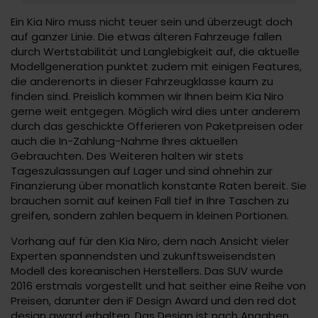
Ein Kia Niro muss nicht teuer sein und überzeugt doch
auf ganzer Linie. Die etwas älteren Fahrzeuge fallen
durch Wertstabilität und Langlebigkeit auf, die aktuelle
Modellgeneration punktet zudem mit einigen Features,
die anderenorts in dieser Fahrzeugklasse kaum zu
finden sind. Preislich kommen wir Ihnen beim Kia Niro
gerne weit entgegen. Möglich wird dies unter anderem
durch das geschickte Offerieren von Paketpreisen oder
auch die In-Zahlung-Nahme Ihres aktuellen
Gebrauchten. Des Weiteren halten wir stets
Tageszulassungen auf Lager und sind ohnehin zur
Finanzierung über monatlich konstante Raten bereit. Sie
brauchen somit auf keinen Fall tief in Ihre Taschen zu
greifen, sondern zahlen bequem in kleinen Portionen.
Vorhang auf für den Kia Niro, dem nach Ansicht vieler
Experten spannendsten und zukunftsweisendsten
Modell des koreanischen Herstellers. Das SUV wurde
2016 erstmals vorgestellt und hat seither eine Reihe von
Preisen, darunter den iF Design Award und den red dot
design award erhalten. Das Design ist nach Angaben